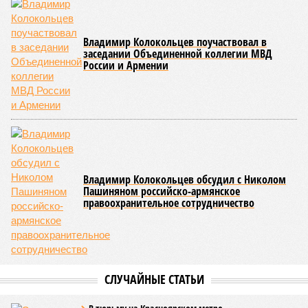
Напрашивается закономерный вопрос: если
декларируемая «Capital Group модель (достраивать
проблемные объекты SSD») сработала на
Лосиноостровской, почему она не масштабируется на
Люблино? И означает ли отсутствие техники на площадке,
что в реальности подрядчик по «Станции Л» ещё даже не
определён?
Митинги
и палаточные лагеря у объекта в
2025–2026 годах, похоже, не изменили ситуацию.
«В
последние месяцы в личном общении нам перестали
называть даже ориентировочные сроки»
, – рассказывают
расстроенные дольщики.
Казалось бы, формально ответственность по
достраиванию объекта распределена. Seven Suns
Development – банкрот, часть его структур признана
несостоятельной ещё в 2024 году, бенефициар компании
находится под следствием по ст. 200.3 УК РФ. Достройку
проблемных объектов группы – «Станции Л», «Сказочного
леса» и «В стремлении к свету», согласно информации на
сайтах Capital Group, осенью 2024 г. взяла на себя. Два из
трёх объектов уже сданы или близки к сдаче. Третий –