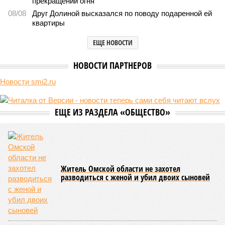
В нескольких станциях от уже сданного «Сказочного леса» пайщики ЖК
«Станция Л» продолжают ждать от компании Capital Group начала
реальной достройки (изображение сгенерировано ИИ)
Пока в Ярославском районе СВАО дольщики «Сказочного леса»
уже получают ключи – в мае 2026 года были получены
заключение о соответствии проектной документации и
разрешение на ввод жилищного комплекса в эксплуатацию –
совсем недалеко, в паре станций метро южнее, на Люблинской
улице, картина, можно сказать, прямо противоположная.
Сюжет:
Недвижимость
ЖК «Светлый мир «Станция Л»: та же группа компаний-
банкрот Seven Suns Development, та же
анонсированная
схема достройки через Capital Group осенью 2024 года, но