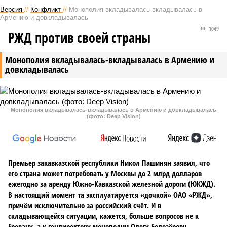
Версия
//
Конфликт
//
Монополия вкладывалась-вкладывалась в
Армению и довкладывалась
1049
РЖД против своей страны
Монополия вкладывалась-вкладывалась в Армению и
довкладывалась
Монополия вкладывалась-вкладывалась в Армению и довкладывалась
(фото: Deep Vision)
Премьер закавказской республики Никол Пашинян заявил, что
его страна может потребовать у Москвы до 2 млрд долларов
ежегодно за аренду Южно-Кавказской железной дороги (ЮКЖД).
В настоящий момент та эксплуатируется «дочкой» ОАО «РЖД»,
причём исключительно за российский счёт. И в
складывающейся ситуации, кажется, больше вопросов не к
Еревану, а к гендиректору монополии Олегу Белозёрову.