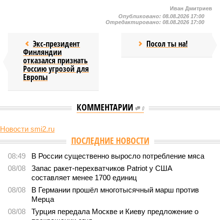
Иван Дмитриев
Опубликовано:
08.08.2026 17:00
Отредактировано:
08.08.2026 17:00
Экс-президент
Посол ты на!
Финляндии
отказался признать
Россию угрозой для
Европы
КОММЕНТАРИИ
0
Новости smi2.ru
Версия
//
Конфликт
//
В нескольких станциях от уже сданного
«Сказочного леса» пайщики ЖК «Станция Л» продолжают ждать от
компании Capital Group начала реальной достройки
543
«Станция ожидания» для дольщиков
В нескольких станциях от уже сданного «Сказочного
леса» пайщики ЖК «Станция Л» продолжают ждать от
компании Capital Group начала реальной достройки