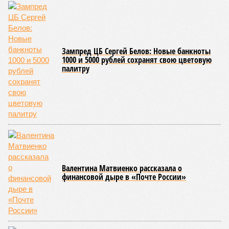
за прошедшие два года результатов, по словам дольщиков,
практически не видно. По
информации
из профильных
порталов, первую очередь ЖК строители обещают сдать к
декабрю 2026 г., вторую – к марту 2028-го. Но никто при
этом из кураторов стройки не задается вопросом: как эти
сроки должны материализоваться? На строительной
площадке, по свидетельствам дольщиков, регулярно
бывающих у забора, какая-либо техника отсутствует. Ни
бетононасосов, ни работающих кранов, ни признаков
мобилизации подрядчиков. При том, что до «декабря 2026»
осталось менее полугода.
Если в «Сказочном лесу» техзаказчик публично
отчитывался о поэтапной готовности – 90%, затем 97%, с
конкретными инженерными работами (усиление
монолитных конструкций, устранение проектных ошибок) –
то по «Станции Л» подобной публичной отчётности
дольщики не видят. Ни Capital Group, ни кураторы
строительства не подтверждают ни соблюдения графика
строительства, ни объёма фактически выполненных работ.