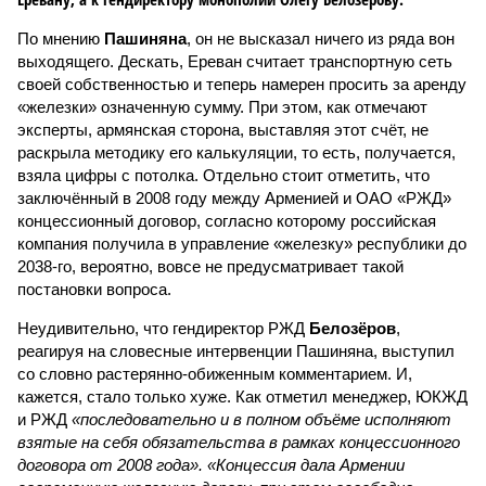
По мнению
Пашиняна
, он не высказал ничего из ряда вон
выходящего. Дескать, Ереван считает транспортную сеть
своей собственностью и теперь намерен просить за аренду
«железки» означенную сумму. При этом, как отмечают
эксперты, армянская сторона, выставляя этот счёт, не
раскрыла методику его калькуляции, то есть, получается,
взяла цифры с потолка. Отдельно стоит отметить, что
заключённый в 2008 году между Арменией и ОАО «РЖД»
концессионный договор, согласно которому российская
компания получила в управление «железку» республики до
2038-го, вероятно, вовсе не предусматривает такой
постановки вопроса.
Неудивительно, что гендиректор РЖД
Белозёров
,
реагируя на словесные интервенции Пашиняна, выступил
со словно растерянно-обиженным комментарием. И,
кажется, стало только хуже. Как отметил менеджер, ЮКЖД
и РЖД
«последовательно и в полном объёме исполняют
взятые на себя обязательства в рамках концессионного
договора от 2008 года». «Концессия дала Армении