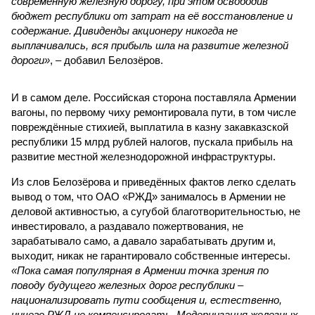
современную железную дорогу, при этом освободив
бюджет республики от затрат на её восстановление и
содержание. Дивиденды акционеру никогда не
выплачивались, вся прибыль шла на развитие железной
дороги»
, – добавил Белозёров.
И в самом деле. Российская сторона поставляла Армении
вагоны, по первому чиху ремонтировала пути, в том числе
повреждённые стихией, выплатила в казну закавказской
республики 15 млрд рублей налогов, пускала прибыль на
развитие местной железнодорожной инфраструктуры.
Из слов Белозёрова и приведённых фактов легко сделать
вывод о том, что ОАО «РЖД» занималось в Армении не
деловой активностью, а сугубой благотворительностью, не
инвестировало, а раздавало пожертвования, не
зарабатывало само, а давало зарабатывать другим и,
выходит, никак не гарантировало собственные интересы.
«Пока самая популярная в Армении точка зрения по
поводу будущего железных дорог рес­публики –
национализировать пути сообщения и, естественно,
ничего РЖД не компенсировать. Модернизация железных