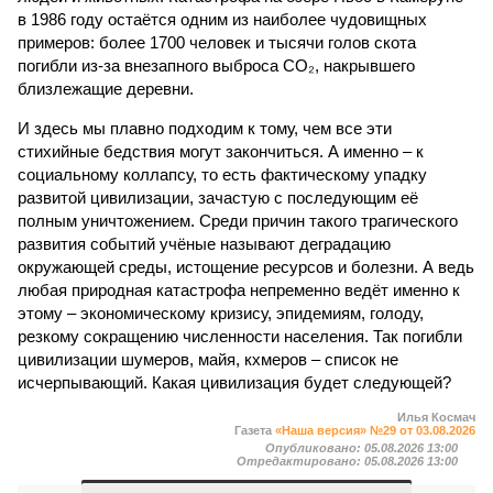
в 1986 году остаётся одним из наиболее чудовищных
примеров: более 1700 человек и тысячи голов скота
погибли из-за внезапного выброса CO₂, накрывшего
близлежащие деревни.
И здесь мы плавно подходим к тому, чем все эти
стихийные бедствия могут закончиться. А именно – к
социальному коллапсу, то есть фактическому упадку
развитой цивилизации, зачастую с последующим её
полным уничтожением. Среди причин такого трагического
развития событий учёные называют деградацию
окружающей среды, истощение ресурсов и болезни. А ведь
любая природная катастрофа непременно ведёт именно к
этому – экономическому кризису, эпидемиям, голоду,
резкому сокращению численности населения. Так погибли
цивилизации шумеров, майя, кхмеров – список не
исчерпывающий. Какая цивилизация будет следующей?
Илья Космач
Газета
«Наша версия» №29 от 03.08.2026
Опубликовано:
05.08.2026 13:00
Отредактировано:
05.08.2026 13:00