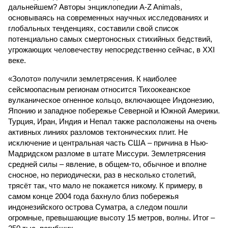
дальнейшем? Авторы энциклопедии A-Z Animals,
основываясь на современных научных исследованиях и
глобальных тенденциях, составили свой список
потенциально самых смертоносных стихийных бедствий,
угрожающих человечеству непосредственно сейчас, в XXI
веке.
«Золото» получили землетрясения. К наиболее
сейсмоопасным регионам относится Тихоокеанское
вулканическое огненное кольцо, включающее Индонезию,
Японию и западное побережье Северной и Южной Америки.
Турция, Иран, Индия и Непал также расположены на очень
активных линиях разломов тектонических плит. Не
исключение и центральная часть США – причина в Нью-
Мадридском разломе в штате Миссури. Землетрясения
средней силы – явление, в общем-то, обычное и вполне
сносное, но периодически, раз в несколько столетий,
трясёт так, что мало не покажется никому. К примеру, в
самом конце 2004 года бахнуло близ побережья
индонезийского острова Суматра, а следом пошли
огромные, превышающие высоту 15 метров, волны. Итог –