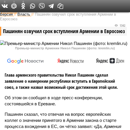
0
1
0
Федеральный выпуск
Версия
//
Власть
//
Пашинян озвучил срок вступления Армении в
Евросоюз
1342
Пашинян озвучил срок вступления Армении в Евросоюз
Премьер-министр Армении Никол Пашинян (фото: kremlin.ru)
Глава армянского правительства Никол Пашинян сделал
заявление о намерении республики вступить в Европейский
союз, а также назвал возможный срок достижения этой цели.
Об этом он сообщил в ходе пресс-конференции,
состоявшейся в Ереване.
Пашинян сказал, что отвечая на вопрос европейских
коллег о значении принятого в Армении закона о старте
процесса вхождения в ЕС, он чётко заявил:
«Да, Армения