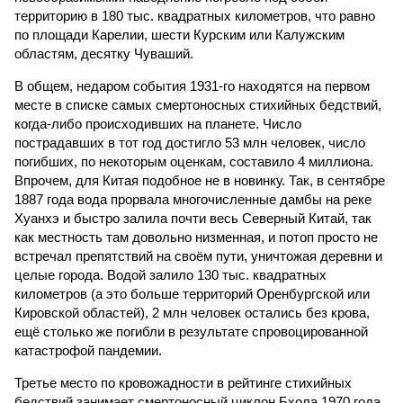
территорию в 180 тыс. квадратных километров, что равно
по площади Карелии, шести Курским или Калужским
областям, десятку Чуваший.
В общем, недаром события 1931-го находятся на первом
месте в списке самых смертоносных стихийных бедствий,
когда-либо происходивших на планете. Число
пострадавших в тот год достигло 53 млн человек, число
погибших, по некоторым оценкам, составило 4 миллиона.
Впрочем, для Китая подобное не в новинку. Так, в сентябре
1887 года вода прорвала многочисленные дамбы на реке
Хуанхэ и быстро залила почти весь Северный Китай, так
как местность там довольно низменная, и потоп просто не
встречал препятствий на своём пути, уничтожая деревни и
целые города. Водой залило 130 тыс. квадратных
километров (а это больше территорий Оренбургской или
Кировской областей), 2 млн человек остались без крова,
ещё столько же погибли в результате спровоцированной
катастрофой пандемии.
Третье место по кровожадности в рейтинге стихийных
бедствий занимает смертоносный циклон Бхола 1970 года,