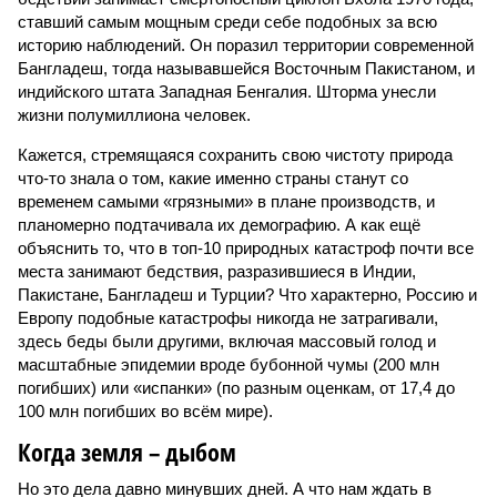
ставший самым мощным среди себе подобных за всю
историю наблюдений. Он поразил территории современной
Бангладеш, тогда называвшейся Восточным Пакистаном, и
индийского штата Западная Бенгалия. Шторма унесли
жизни полумиллиона человек.
Кажется, стремящаяся сохранить свою чистоту природа
что-то знала о том, какие именно страны станут со
временем самыми «грязными» в плане производств, и
планомерно подтачивала их демографию. А как ещё
объяснить то, что в топ-10 природных катастроф почти все
места занимают бедствия, разразившиеся в Индии,
Пакистане, Бангладеш и Турции? Что характерно, Россию и
Европу подобные катастрофы никогда не затрагивали,
здесь беды были другими, включая массовый голод и
масштабные эпидемии вроде бубонной чумы (200 млн
погибших) или «испанки» (по разным оценкам, от 17,4 до
100 млн погибших во всём мире).
Когда земля – дыбом
Но это дела давно минувших дней. А что нам ждать в