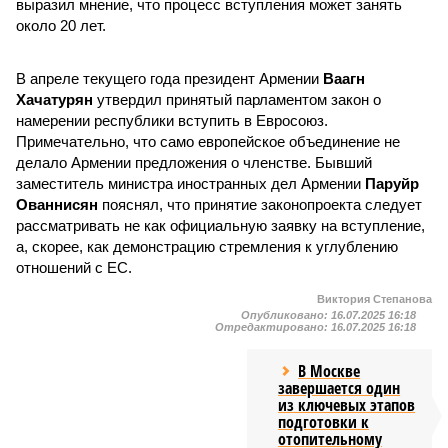
выразил мнение, что процесс вступления может занять
около 20 лет.
В апреле текущего года президент Армении
Ваагн
Хачатурян
утвердил принятый парламентом закон о
намерении республики вступить в Евросоюз.
Примечательно, что само европейское объединение не
делало Армении предложения о членстве. Бывший
заместитель министра иностранных дел Армении
Паруйр
Ованнисян
пояснял, что принятие законопроекта следует
рассматривать не как официальную заявку на вступление,
а, скорее, как демонстрацию стремления к углублению
отношений с ЕС.
Виктория Степанова
Опубликовано:
16.07.2025 16:18
Отредактировано:
16.07.2025 16:18
В Москве
завершается один
из ключевых этапов
подготовки к
отопительному