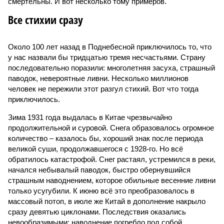
смертельны. И вот несколько тому примеров.
Все стихии сразу
Около 100 лет назад в Поднебесной приключилось то, что
у нас назвали бы тридцатью тремя несчастьями. Страну
последовательно поразили: многолетняя засуха, страшный
паводок, невероятные ливни. Несколько миллионов
человек не пережили этот разгул стихий. Вот что тогда
приключилось.
Зима 1931 года выдалась в Китае чрезвычайно
продолжительной и суровой. Снега образовалось огромное
количество – казалось бы, хороший знак после периода
великой суши, продолжавшегося с 1928-го. Но всё
обратилось катастрофой. Снег растаял, устремился в реки,
начался небывалый паводок, быстро обернувшийся
страшным наводнением, которое обильные весенние ливни
только усугубили. К июню всё это преобразовалось в
массовый потоп, в июле же Китай в дополнение накрыло
сразу девятью циклонами. Последствия оказались
невообразимыми: наводнение погребло под собой