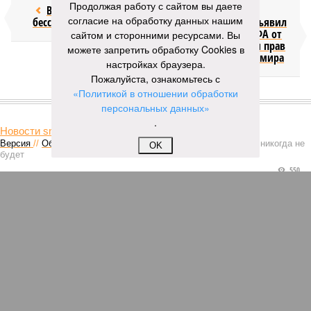
Продолжая работу с сайтом вы даете
Возраст
Инфантино
согласие на обработку данных нашим
бессмертия
отступил и объявил
об отказе ФИФА от
сайтом и сторонними ресурсами. Вы
продажи доли прав
можете запретить обработку Cookies в
на чемпионат мира
настройках браузера.
Пожалуйста, ознакомьтесь с
«Политикой в отношении обработки
КОММЕНТАРИИ
1
персональных данных»
.
Новости smi2.ru
Версия
//
Общество
//
Мы могли бы жить сотни лет, но этого никогда не
OK
будет
550
Возраст бессмертия
Мы могли бы жить сотни лет, но этого никогда не будет
Мы могли бы жить сотни лет, но этого никогда не будет (фото: Deep
Vision)