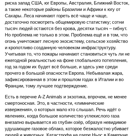
риска запад США, юг Европы, Австралия, Ближний Восток,
а также некоторые районы Бразилии и Африки к югу от
Сахары. Леса начинают гореть всё чаще и чаще,
достаточно посмотреть общемировую статистику; сотни
тысяч людей остаются без крова, десятки тысяч – гибнут.
Но проблема не только в этом. Проблема ещё и в том, что
огонь уничтожает лесную экосистему, сельское хозяйство
и кропотливо созданную человеком инфраструктуру.
Учитывая то, что пожары начинают становиться чуть ли не
ежегодной реальностью на фоне глобального потепления,
год за годом их будет всё больше, и здесь уже среди
прочего в большой опасности Европа. Небывалая жара,
зафиксированная в этом и прошлом годах в Италии и во
Франции, тому лучшее подтверждение.
Есть в перечне A-Z Animals и экзотика, впрочем, не менее
смертоносная. Это, в частности, «лимнические
извержения», о которых мало кто слышал. Речь идёт о
явлениях, когда большое количество углекислого газа
внезапно вырывается из глубин озёр, образуя невидимое
удушающее газовое облако, которое безжалостно убивает
людей и животных. Катастрофа на озере Ньос в Камеруне