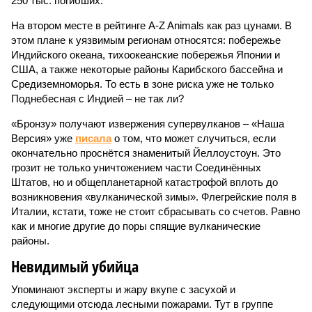
250 тыс. погибших.
На втором месте в рейтинге A-Z Animals как раз цунами. В
этом плане к уязвимым регионам относятся: побережье
Индийского океана, тихо­океанские побережья Японии и
США, а также некоторые районы Карибского бассейна и
Средиземноморья. То есть в зоне риска уже не только
Поднебесная с Индией – не так ли?
«Бронзу» получают извержения супервулканов – «Наша
Версия» уже
писала
о том, что может случиться, если
окончательно проснётся знаменитый Йеллоустоун. Это
грозит не только уничтожением части Соединённых
Штатов, но и общепланетарной катастрофой вплоть до
возникновения «вулканической зимы». Флегрейские поля в
Италии, кстати, тоже не стоит сбрасывать со счетов. Равно
как и многие другие до поры спящие вулканические
районы.
Невидимый убийца
Упоминают эксперты и жару вкупе с засухой и
следующими отсюда лесными пожарами. Тут в группе