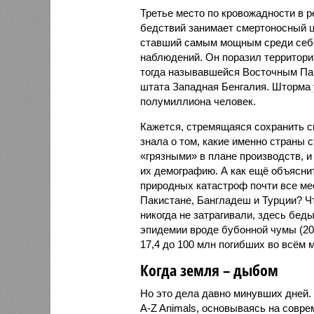
Третье место по кровожадности в р
бедствий занимает смертоносный ц
ставший самым мощным среди себе
наблюдений. Он поразил территори
тогда называвшейся Восточным Пак
штата Западная Бенгалия. Шторма 
полумиллиона человек.
Кажется, стремящаяся сохранить с
знала о том, какие именно страны 
«грязными» в плане производств, 
их демографию. А как ещё объяснить
природных катастроф почти все ме
Пакистане, Бангладеш и Турции? Ч
никогда не затрагивали, здесь бе
эпидемии вроде бубонной чумы (200
17,4 до 100 млн погибших во всём м
Когда земля – дыбом
Но это дела давно минувших дней.
A-Z Animals, основываясь на совр