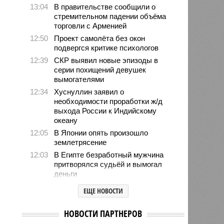
13:04
В правительстве сообщили о
стремительном падении объёма
торговли с Арменией
12:50
Проект самолёта без окон
подвергся критике психологов
12:39
СКР выявил новые эпизоды в
серии похищений девушек
вымогателями
12:34
Хуснуллин заявил о
необходимости проработки ж/д
выхода России к Индийскому
океану
12:05
В Японии опять произошло
землетрясение
12:03
В Египте безработный мужчина
притворялся судьёй и вымогал
деньги
11:55
Учёные назвали неожиданный
ЕЩЕ НОВОСТИ
способ снизить риск развития
диабета
НОВОСТИ ПАРТНЕРОВ
11:39
В европейских аэропортах