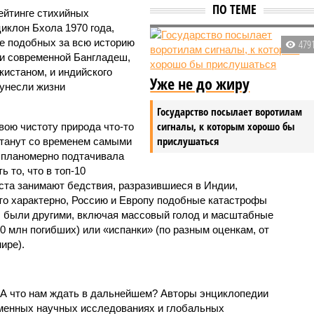
ПО ТЕМЕ
ейтинге стихийных
иклон Бхола 1970 года,
 подобных за всю историю
479
и современной Бангладеш,
истаном, и индийского
Уже не до жиру
унесли жизни
Государство посылает воротилам
сигналы, к которым хорошо бы
вою чистоту природа что-то
прислушаться
станут со временем самыми
и планомерно подтачивала
 то, что в топ-10
ста занимают бедствия, разразившиеся в Индии,
то характерно, Россию и Европу подобные катастрофы
ды были другими, включая массовый голод и масштабные
 млн погибших) или «испанки» (по разным оценкам, от
ире).
 А что нам ждать в дальнейшем? Авторы энциклопедии
еменных научных исследованиях и глобальных