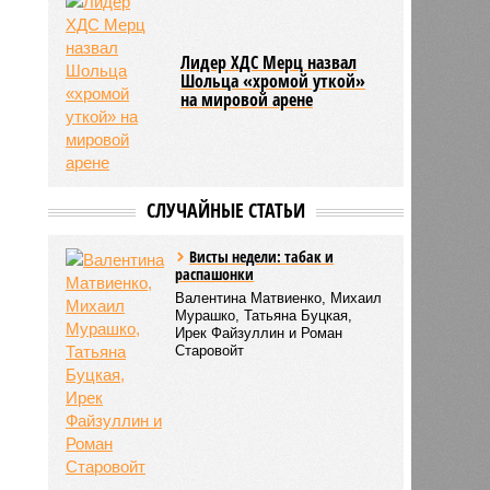
Лидер ХДС Мерц назвал
Шольца «хромой уткой»
на мировой арене
СЛУЧАЙНЫЕ СТАТЬИ
Висты недели: табак и
распашонки
Валентина Матвиенко, Михаил
Мурашко, Татьяна Буцкая,
Ирек Файзуллин и Роман
Старовойт