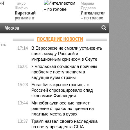
Тимур
Марина
Шафир
Ярдаева
Пиратский
Интеллектом
регламент
– по голове
Москва
ПОСЛЕДНИЕ НОВОСТИ
1397
17:14
В Евросоюзе не смогли установить
связь между Россией и
миграционным кризисом в Сеуте
16:01
Ямпольская объяснила причины
проблем с поступлением в
ведущие вузы страны
15:23
Euractiv: закрытие границы с
Россией спровоцировало спад
экономики Финляндии
13:44
Минобрнауки осенью примет
решение о правилах приёма на
платные места в вузах
13:37
Трамп назвал своего наследника
на посту президента США