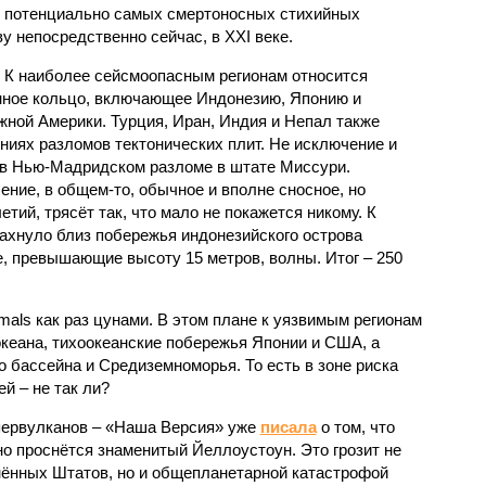
к потенциально самых смертоносных стихийных
 непосредственно сейчас, в XXI веке.
 К наиболее сейсмоопасным регионам относится
нное кольцо, включающее Индонезию, Японию и
ной Америки. Турция, Иран, Индия и Непал также
ниях разломов тектонических плит. Не исключение и
 в Нью-Мадридском разломе в штате Миссури.
ние, в общем-то, обычное и вполне сносное, но
етий, трясёт так, что мало не покажется никому. К
бахнуло близ побережья индонезийского острова
, превышающие высоту 15 метров, волны. Итог – 250
imals как раз цунами. В этом плане к уязвимым регионам
кеана, тихо­океанские побережья Японии и США, а
 бассейна и Средиземноморья. То есть в зоне риска
й – не так ли?
первулканов – «Наша Версия» уже
писала
о том, что
но проснётся знаменитый Йеллоустоун. Это грозит не
нённых Штатов, но и общепланетарной катастрофой