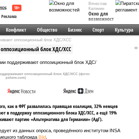
Вячеслав
2026
Калинин
Окно для
Реклама
возможностей
Конфликт
Общество
Бизнес
Спорт
Культура
рживают оппозиционный блок ХДС/ХСС
 оппозиционный блок ХДС/ХСС
 поддерживают оппозиционный блок ХДС/ХСС (фото:
pxhere.com)
ого, как в ФРГ развалилась правящая коалиция, 32% немцев
ют в поддержку оппозиционного блока ХДС/ХСС, а ещё 19%
ивают партию «Альтернатива для Германии» (АдГ).
едует из данных опроса, проведённого институтом INSA
мецкого таблоида
Bild
.