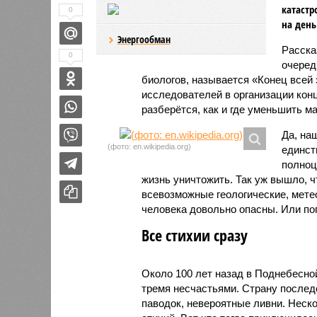
катастр
0
на день
Энергообман
Расск
0
очеред
биологов, называется «Конец всей
исследователей в организации кон
разберётся, как и где уменьшить 
Да, на
(фото: en.wikipedia.org)
единст
полноц
жизнь уничтожить. Так уж вышло, 
всевозможные геологические, мете
человека довольно опасны. Или по
Все стихии сразу
Около 100 лет назад в Поднебесно
тремя несчастьями. Страну послед
паводок, невероятные ливни. Неск