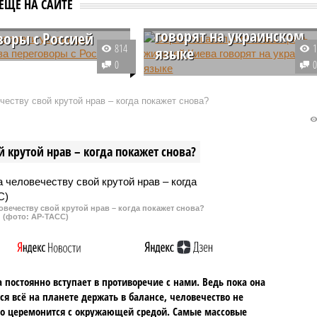
 две трети
ЕЩЕ НА САЙТЕ
треть жителей Киева
цев выступают за
говорят на украинском
воры с Россией
814
языке
оциологический опрос,
0
ный среди жителей
Результаты опроса,
компанией Gallup,
проведённого через приложение
еству свой крутой нрав – когда покажет снова?
стрировал наличие
«Киев цифровой», наглядно
й в позиции населения
продемонстрировали, что
льно возможных
подавляющее большинство
 крутой нрав – когда покажет снова?
ров с РФ.
жителей украинской столицы не
используют украинский язык в
качестве единственного
средства общения.
овечеству свой крутой нрав – когда покажет снова?
(фото: АР-ТАСС)
 постоянно вступает в противоречие с нами. Ведь пока она
ся всё на планете держать в балансе, человечество не
о церемонится с окружающей средой. Самые массовые