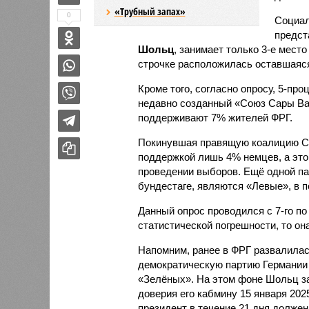
«Трубный запах»
0
Социал
предст
Шольц
, занимает только 3-е мест
строчке расположилась оставшаяся
Кроме того, согласно опросу, 5-пр
недавно созданный «Союз Сары Ваг
поддерживают 7% жителей ФРГ.
Покинувшая правящую коалицию Св
поддержкой лишь 4% немцев, а это
проведении выборов. Ещё одной па
бундестаге, являются «Левые», в 
Данный опрос проводился с 7-го по
статистической погрешности, то он
Напомним, ранее в ФРГ развалила
демократическую партию Германии
«Зелёных». На этом фоне Шольц за
доверия его кабмину 15 января 202
президент в течение 21 дня должен