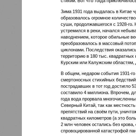
стихий. Вот что тогда приключилось
Зима 1931 года выдалась в Китае 
образовалось огромное количество
суши, продолжавшегося с 1928-го. 
устремился в реки, начался небы
наводнением, которое обильные вес
преобразовалось в массовый потоп
циклонами. Последствия оказались
территорию в 180 тыс. квадратных 
Курским или Калужским областям, 
В общем, недаром события 1931-го
смертоносных стихийных бедствий,
пострадавших в тот год достигло 5
составило 4 миллиона. Впрочем, для
года вода прорвала многочисленны
Северный Китай, так как местность
препятствий на своём пути, уничто
квадратных километров (а это бол
2 млн человек остались без крова,
спровоцированной катастрофой па