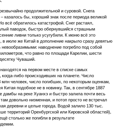
.
чрезвычайно продолжительной и суровой. Снега
 – казалось бы, хороший знак после периода великой
Но всё обратилось катастрофой. Снег растаял,
валый паводок, быстро обернувшийся страшным
енние ливни только усугубили. К июню всё это
, в июле же Китай в дополнение накрыло сразу девятью
 невообразимыми: наводнение погребло под собой
километров, что равно по площади Карелии, шести
десятку Чуваший.
 находятся на первом месте в списке самых
 когда-либо происходивших на планете. Число
3 млн человек, число погибших, по некоторым оценкам,
 Китая подобное не в новинку. Так, в сентябре 1887
е дамбы на реке Хуанхэ и быстро залила почти весь
 там довольно низменная, и потоп просто не встречал
жая деревни и целые города. Водой залило 130 тыс.
ьше территорий Оренбургской или Кировской областей),
 ещё столько же погибли в результате
ндемии.