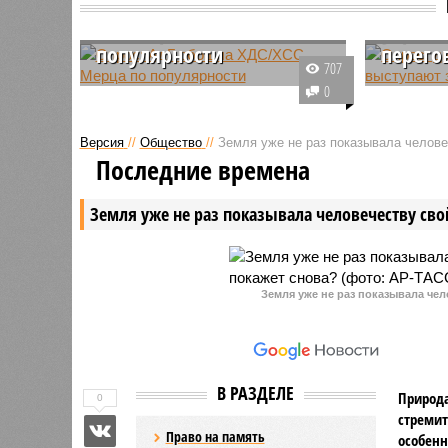
Опрос: АдГ обошла ХДС/
Опрос:
ХСС Мерца по
украин
популярности
перего
707
Согласно данным проведённого в
Свежий с
0
Германии опроса, АдГ обходит
проведён
партию действующего канцлера
Украины 
Версия
//
Общество
//
Земля уже не раз показывала человеч
страны Фридриха Мерца на
продемон
Последние времена
восемь процентных пунктов по
изменени
популярности и получает 29
относите
Земля уже не раз показывала человечеству свой
процентов.
перегово
Земля уже не раз показывала чел
В РАЗДЕЛЕ
Природа
0
стремит
Право на память
особенн