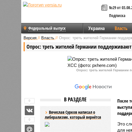
№29 от 03.08.
Подписка
Украина
Власть
Федеральный выпуск
Версия
//
Власть
//
Опрос: треть жителей Германии подде
Опрос: треть жителей Германии поддерживают
Опрос: треть жителей Германии
В РАЗДЕЛЕ
После т
0
выступа
Вячеслав Сурков написал о
поддерж
либерализме, который вернётся
0
Это сл
для не