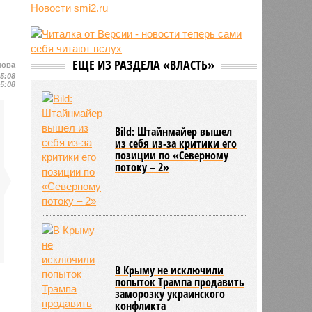
отключили систему биометрии на
Новости smi2.ru
границе из-за очередей
11:14
Люксембург обвинил Евросоюз во
взятии «в заложники» Шенгена
ЕЩЕ ИЗ РАЗДЕЛА «ВЛАСТЬ»
11:04
Генконсульство Испании
нова
15:08
выпустило предупреждение для
15:08
россиян
Bild: Штайнмайер вышел
из себя из-за критики его
позиции по «Северному
потоку – 2»
В Крыму не исключили
попыток Трампа продавить
заморозку украинского
конфликта