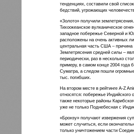
тенденциях, составили свой списо
бедствий, угрожающих человечеству
«Золото» получили землетрясения.
Тихоокеанское вулканическое огне
западное побережье Северной и Юж
расположены на очень активных ли
центральная часть США – причина
Землетрясения средней силы – явле
периодически, раз в несколько стол
примеру, в самом конце 2004 года 
Суматра, а следом пошли огромные
тыс. погибших.
На втором месте в рейтинге A-Z An
относятся: побережье Индийского о
также некоторые районы Карибского
уже не только Поднебесная с Индие
«Бронзу» получают извержения су
может случиться, если окончатель
только уничтожением части Соеди