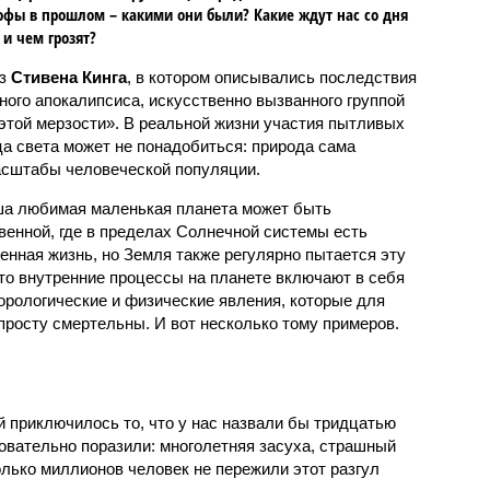
офы в прошлом – какими они были? Какие ждут нас со дня
 и чем грозят?
аз
Стивена Кинга
, в котором описывались последствия
ного апокалипсиса, искусственно вызванного группой
 этой мерзости». В реальной жизни участия пытливых
ца света может не понадобиться: природа сама
масштабы человеческой популяции.
ша любимая маленькая планета может быть
венной, где в пределах Солнечной системы есть
енная жизнь, но Земля также регулярно пытается эту
что внутренние процессы на планете включают в себя
орологические и физические явления, которые для
просту смертельны. И вот несколько тому примеров.
й приключилось то, что у нас назвали бы тридцатью
овательно поразили: многолетняя засуха, страшный
олько миллионов человек не пережили этот разгул