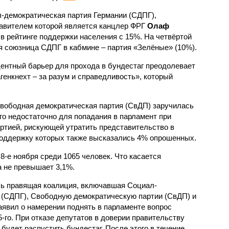
-демократическая партия Германии (СДПГ),
авителем которой является канцлер ФРГ
Олаф
о в рейтинге поддержки населения с 15%. На четвёртой
 союзница СДПГ в кабмине – партия «Зелёные» (10%).
оцентный барьер для прохода в бундестаг преодолевает
енкнехт – за разум и справедливость», который
ободная демократическая партия (СвДП) заручилась
го недостаточно для попадания в парламент при
ртией, рискующей утратить представительство в
поддержку которых также высказались 4% опрошенных.
 8-е ноября среди 1065 человек. Что касается
а не превышает 3,1%.
сь правящая коалиция, включавшая Социал-
 (СДПГ), Свободную демократическую партии (СвДП) и
явил о намерении поднять в парламенте вопрос
5-го. При отказе депутатов в доверии правительству
 будет распустить бундестаг. После этого в течение