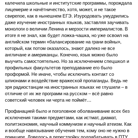
калечила школьные и институтские программы, порождала
лицемерие и начётничество, хотя, может, и не такое
свирепое, как в нынешнем ЕГЭ. Изуродовать умудрились
даже изучение иностранных языков, заставляя заучивать
монологи о величии Ленина и мерзости империалистов. В
итоге я не знал, как будет ложка-чашка, но уже освоил на
английском термин «балансирование на грани войны»,
который, как потом оказалось, знают далеко не все
англичане и американцы. Конечно, язык можно было
выучить самостоятельно. Но за исключением спецшкол и
профильных факультетов преподавание его было
проформой. Не иначе, чтобы исключить контакт со
шпионами и воздействие вражеской пропаганды. Ведь не
зря радиостанции на иностранных языках не глушили – в
отличие от их же программ на русском – всё равно
советский человек ни черта не поймёт…
Профанацией было и поголовное оболванивание всех без
исключения такими предметами, как истмат, диамат,
политэкономия, научный коммунизм и научный атеизм. Как
и вообще навязывание обучения тем, кому оно не нужно в
принципе. Довелось в перестройку подрабатывать в ПТУ.