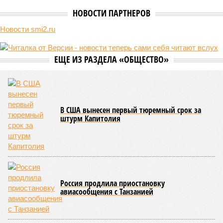
Премьер закавказской республики Никол Пашинян заявил, что
его страна может потребовать у Москвы до 2 млрд долларов
ежегодно за аренду Южно-Кавказской железной дороги (ЮКЖД).
В настоящий момент та эксплуатируется «дочкой» ОАО «РЖД»,
причём исключительно за российский счёт. И в
складывающейся ситуации, кажется, больше вопросов не к
Еревану, а к гендиректору монополии Олегу Белозёрову.
По мнению
Пашиняна
, он не высказал ничего из ряда вон
выходящего. Дескать, Ереван считает транспортную сеть
своей собственностью и теперь намерен просить за аренду
«железки» означенную сумму. При этом, как отмечают
эксперты, армянская сторона, выставляя этот счёт, не
раскрыла методику его калькуляции, то есть, получается,
взяла цифры с потолка. Отдельно стоит отметить, что
заключённый в 2008 году между Арменией и ОАО «РЖД»
концессионный договор, согласно которому российская
компания получила в управление «железку» республики до
2038-го, вероятно, вовсе не предусматривает такой
постановки вопроса.
Неудивительно, что гендиректор РЖД
Белозёров
,