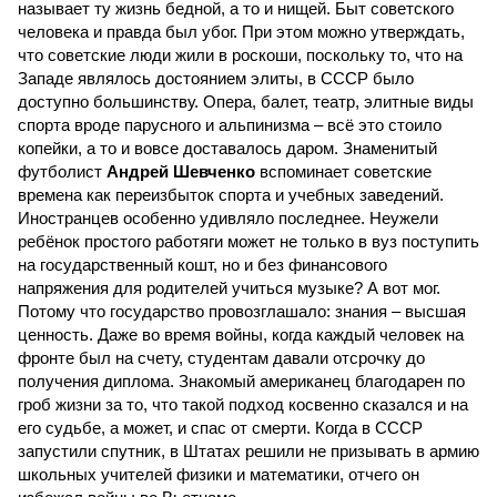
называет ту жизнь бедной, а то и нищей. Быт советского
человека и правда был убог. При этом можно утверждать,
что советские люди жили в роскоши, поскольку то, что на
Западе являлось достоянием элиты, в СССР было
доступно большинству. Опера, балет, театр, элитные виды
спорта вроде парусного и альпинизма – всё это стоило
копейки, а то и вовсе доставалось даром. Знаменитый
футболист
Андрей Шевченко
вспоминает советские
времена как переизбыток спорта и учебных заведений.
Иностранцев особенно удивляло последнее. Неужели
ребёнок простого работяги может не только в вуз поступить
на государственный кошт, но и без финансового
напряжения для родителей учиться музыке? А вот мог.
Потому что государство провозглашало: знания – высшая
ценность. Даже во время войны, когда каждый человек на
фронте был на счету, студентам давали отсрочку до
получения диплома. Знакомый американец благодарен по
гроб жизни за то, что такой подход косвенно сказался и на
его судьбе, а может, и спас от смерти. Когда в СССР
запустили спутник, в Штатах решили не призывать в армию
школьных учителей физики и математики, отчего он