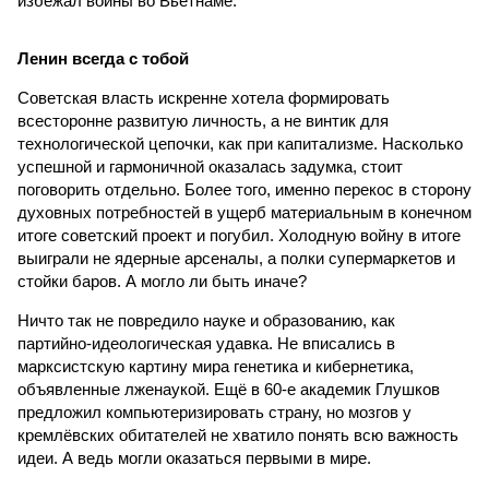
избежал вой­ны во Вьетнаме.
Ленин всегда с тобой
Советская власть искренне хотела формировать
всесторонне развитую личность, а не винтик для
технологической цепочки, как при капитализме. Насколько
успешной и гармоничной оказалась задумка, стоит
поговорить отдельно. Более того, именно перекос в сторону
духовных потребностей в ущерб материальным в конечном
итоге советский проект и погубил. Холодную войну в итоге
выи­­грали не ядерные арсеналы, а полки супермаркетов и
стойки баров. А могло ли быть иначе?
Ничто так не повредило науке и образованию, как
партийно-идеологическая удавка. Не вписались в
марксистскую картину мира генетика и кибернетика,
объявленные лженаукой. Ещё в 60-е академик Глушков
предложил компьютеризировать страну, но мозгов у
кремлёвских обитателей не хватило понять всю важность
идеи. А ведь могли оказаться первыми в мире.