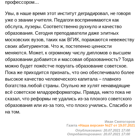
профессором…
Увы, в наше время этот институт деградировал, не говоря
уже о звании учителя. Педагоги воспринимаются как
обслуга, лузеры. Соответственно рухнуло и качество
образования. Сегодня преподаватели даже элитных
московских вузов, таких как ВГИК, поражаются невежеству
своих абитуриентов. Что ж, постепенно ценности
меняются. Может, к огромному числу дипломов о высшем
образовании добавится и массовая образованность? Тогда
можно будет пожёстче поругать образование советское.
Пока же приходится признать, что оно обеспечивало более
высокое качество человеческого капитала – главного
богатства любой страны. Огульно же хулят ненавидящие
всё советское младореформаторы. Правда, никто пока не
сказал, что реформы не удались из-за плохого советского
образования или из-за того, что плохо учились. Спасибо и
на том.
Иван Святогоров
Газета
«Наша версия» №27 от 19.07.2021
Опубликовано:
20.07.2021 17:00
Отредактировано:
20.07.2021 17:00