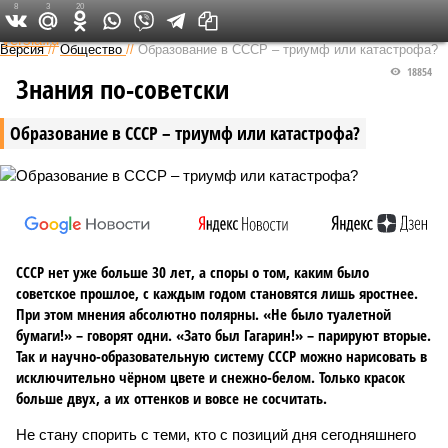
8
3
20
Федеральный выпуск
Версия
//
Общество
//
Образование в СССР – триумф или катастрофа?
18854
Знания по-советски
Образование в СССР – триумф или катастрофа?
СССР нет уже больше 30 лет, а споры о том, каким было
советское прошлое, с каждым годом становятся лишь яростнее.
При этом мнения абсолютно полярны. «Не было туалетной
бумаги!» – говорят одни. «Зато был Гагарин!» – парируют вторые.
Так и научно-образовательную систему СССР можно нарисовать в
исключительно чёрном цвете и снежно-белом. Только красок
больше двух, а их оттенков и вовсе не сосчитать.
Не стану спорить с теми, кто с позиций дня сегодняшнего