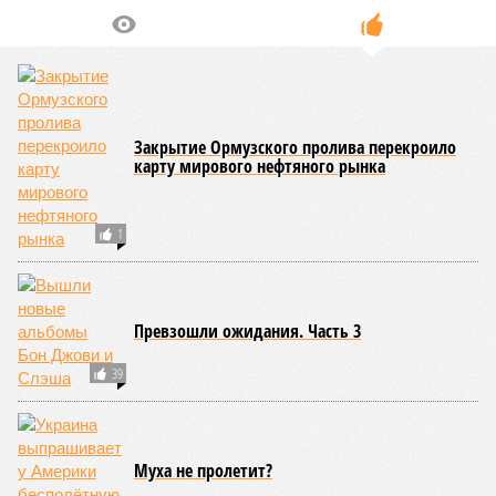
– Понятно, почему Пашинян хочет отжать актив
РЖД – в отместку за закрытие российских рынков. Ну
и вообще, чтобы ничего российского в стране не
осталось. Вместе с тем, если маленький Пашинян
отожмёт актив большой РЖД в маленькой Армении,
то о какой результативной внешней политике России
можно будет говорить в принципе?
Иван Дмитриев
Опубликовано:
08.08.2026 17:00
Отредактировано:
08.08.2026 17:00
Экс-президент
Посол ты на!
Финляндии
отказался признать
Россию угрозой для
Европы
КОММЕНТАРИИ
0
Новости smi2.ru
Версия
//
Конфликт
//
В нескольких станциях от уже сданного
«Сказочного леса» пайщики ЖК «Станция Л» продолжают ждать от