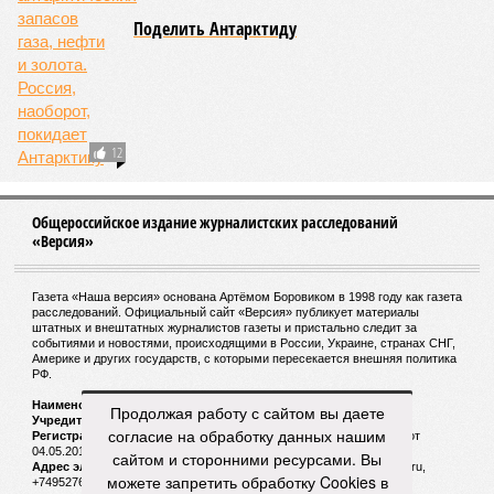
конкретными инженерными работами (усиление
монолитных конструкций, устранение проектных ошибок) –
то по «Станции Л» подобной публичной отчётности
дольщики не видят. Ни Capital Group, ни кураторы
строительства не подтверждают ни соблюдения графика
строительства, ни объёма фактически выполненных работ.
Напрашивается закономерный вопрос: если
декларируемая «Capital Group модель (достраивать
проблемные объекты SSD») сработала на
Лосиноостровской, почему она не масштабируется на
Люблино? И означает ли отсутствие техники на площадке,
что в реальности подрядчик по «Станции Л» ещё даже не
определён?
Митинги
и палаточные лагеря у объекта в
2025–2026 годах, похоже, не изменили ситуацию.
«В
последние месяцы в личном общении нам перестали
называть даже ориентировочные сроки»
, – рассказывают
расстроенные дольщики.
Продолжая работу с сайтом вы даете
согласие на обработку данных нашим
Казалось бы, формально ответственность по
сайтом и сторонними ресурсами. Вы
достраиванию объекта распределена. Seven Suns
можете запретить обработку Cookies в
Development – банкрот, часть его структур признана