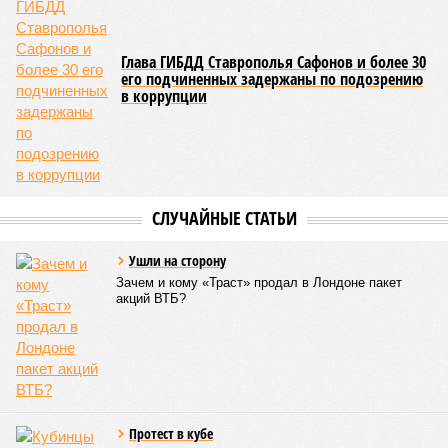
инвестировало, а раздавало пожертвования, не
зарабатывало само, а давало зарабатывать другим и,
выходит, никак не гарантировало собственные интересы.
«Пока самая популярная в Армении точка зрения по
поводу будущего железных дорог рес­публики –
национализировать пути сообщения и, естественно,
ничего РЖД не компенсировать. Модернизация железных
дорог Армении за счёт России в Ереване считается
совершенно естественной»
, – указывает политолог
Андрей Суздальцев.
Вот только почему для менеджмента РЖД столь же
естественным считается вкладываться в закавказскую
«железку» тогда, когда на российских железных дорогах не
только
не решены
нынешние проблемы, но и постоянно
возникают
новые? Даст ли здесь свой комментарий
Белозёров?
Гарник Туманян, политолог
– Вероятно, в случае разрыва концессии Пашинян со
своими европейскими партнёрами могут