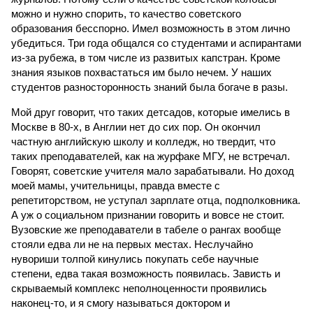
можно и нужно спорить, то качество советского
образования бесспорно. Имел возможность в этом лично
убедиться. Три года общался со студентами и аспирантами
из-за рубежа, в том числе из развитых капстран. Кроме
знания языков похвастаться им было нечем. У наших
студентов разносторонность знаний была богаче в разы.
Мой друг говорит, что таких детсадов, которые имелись в
Москве в 80-х, в Англии нет до сих пор. Он окончил
частную английскую школу и колледж, но твердит, что
таких преподавателей, как на журфаке МГУ, не встречал.
Говорят, советские учителя мало зарабатывали. Но доход
моей мамы, учительницы, правда вместе с
репетиторством, не уступал зарплате отца, подполковника.
А уж о социальном признании говорить и вовсе не стоит.
Вузовские же преподаватели в табеле о рангах вообще
стояли едва ли не на первых местах. Неслучайно
нувориши толпой кинулись покупать себе научные
степени, едва такая возможность появилась. Зависть и
скрываемый комплекс неполноценности проявились
наконец-то, и я смогу называться доктором и