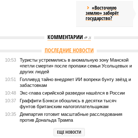
«Восточную
землю» заберёт
государство?
КОММЕНТАРИИ
26
Версия
//
Конфликт
//
Монополия вкладывалась-вкладывалась в
Армению и довкладывалась
1421
РЖД против своей страны
Монополия вкладывалась-вкладывалась в Армению и
довкладывалась
Монополия вкладывалась-вкладывалась в Армению и довкладывалась
(фото: Deep Vision)