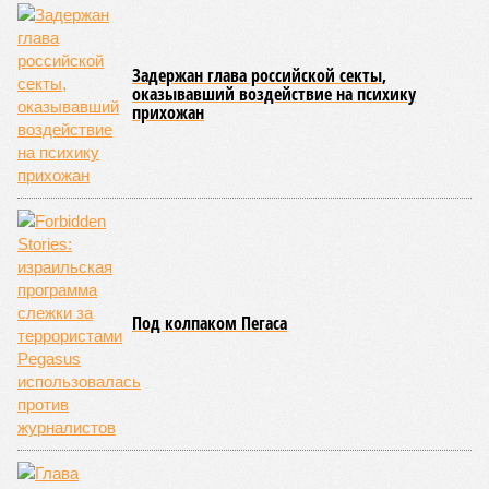
реагируя на словесные интервенции Пашиняна, выступил
со словно растерянно-обиженным комментарием. И,
кажется, стало только хуже. Как отметил менеджер, ЮКЖД
и РЖД
«последовательно и в полном объёме исполняют
взятые на себя обязательства в рамках концессионного
договора от 2008 года». «Концессия дала Армении
современную железную дорогу, при этом освободив
бюджет республики от затрат на её восстановление и
содержание. Дивиденды акционеру никогда не
выплачивались, вся прибыль шла на развитие железной
дороги»
, – добавил Белозёров.
И в самом деле. Российская сторона поставляла Армении
вагоны, по первому чиху ремонтировала пути, в том числе
повреждённые стихией, выплатила в казну закавказской
республики 15 млрд рублей налогов, пускала прибыль на
развитие местной железнодорожной инфраструктуры.
Из слов Белозёрова и приведённых фактов легко сделать
вывод о том, что ОАО «РЖД» занималось в Армении не
деловой активностью, а сугубой благотворительностью, не