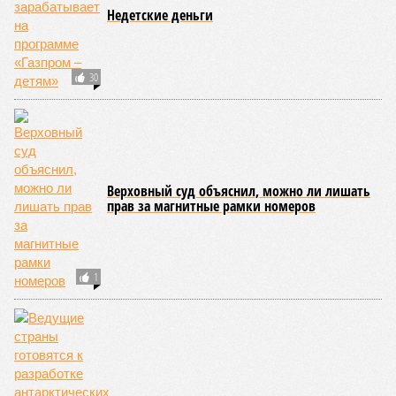
совсем недалеко, в паре станций метро южнее, на Люблинской
улице, картина, можно сказать, прямо противоположная.
Сюжет:
Недвижимость
ЖК «Светлый мир «Станция Л»: та же группа компаний-
банкрот Seven Suns Development, та же
анонсированная
схема достройки через Capital Group осенью 2024 года, но
за прошедшие два года результатов, по словам дольщиков,
практически не видно. По
информации
из профильных
порталов, первую очередь ЖК строители обещают сдать к
декабрю 2026 г., вторую – к марту 2028-го. Но никто при
этом из кураторов стройки не задается вопросом: как эти
сроки должны материализоваться? На строительной
площадке, по свидетельствам дольщиков, регулярно
бывающих у забора, какая-либо техника отсутствует. Ни
бетононасосов, ни работающих кранов, ни признаков
мобилизации подрядчиков. При том, что до «декабря 2026»
осталось менее полугода.
Если в «Сказочном лесу» техзаказчик публично
отчитывался о поэтапной готовности – 90%, затем 97%, с