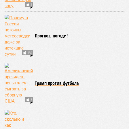
компании Capital Group начала реальной достройки
558
«Станция ожидания» для дольщиков
В нескольких станциях от уже сданного «Сказочного
леса» пайщики ЖК «Станция Л» продолжают ждать от
компании Capital Group начала реальной достройки
В нескольких станциях от уже сданного «Сказочного леса» пайщики ЖК
«Станция Л» продолжают ждать от компании Capital Group начала
реальной достройки (изображение сгенерировано ИИ)
Пока в Ярославском районе СВАО дольщики «Сказочного леса»
уже получают ключи – в мае 2026 года были получены
заключение о соответствии проектной документации и
разрешение на ввод жилищного комплекса в эксплуатацию –