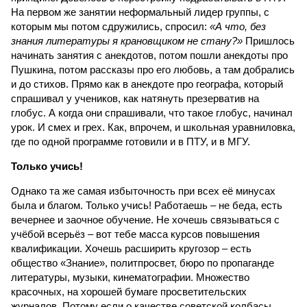
На первом же занятии неформальный лидер группы, с
которым мы потом сдружились, спросил:
«А что, без
знания литературы я крановщиком не стану?»
Пришлось
начинать занятия с анекдотов, потом пошли анекдоты про
Пушкина, потом рассказы про его любовь, а там добрались
и до стихов. Прямо как в анекдоте про географа, который
спрашивал у учеников, как натянуть презерватив на
глобус. А когда они спрашивали, что такое глобус, начинал
урок. И смех и грех. Как, впрочем, и школьная уравниловка,
где по одной программе готовили и в ПТУ, и в МГУ.
Только учись!
Однако та же самая избыточность при всех её минусах
была и благом. Только учись! Работаешь – не беда, есть
вечернее и заочное обучение. Не хочешь связываться с
учёбой всерьёз – вот тебе масса курсов повышения
квалификации. Хочешь расширить кругозор – есть
общество «Знание», политпросвет, бюро по пропаганде
литературы, музыки, кинематографии. Множество
красочных, на хорошей бумаге просветительских
журналов. Потому если о качестве советской колбасы