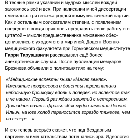
В тесные рамки указаний и мудрых мыслей вождей
загонялось всё и вся. При написании мной диссертации
сменилось три генсека родной коммунистической партии.
Как и остальным соискателям степени, с появлением
очередного вождя пришлось предварять свою работу его
цитатой – мысли предшественника мгновенно обес­
ценивались с уходом его в мир иной. Доцент Военно-
медицинского факультета при Горьковском мединституте
Гарри Таруашвили
рассказывал ещё более
анекдотический случай. После публикации мемуаров
Брежнева объявили о политзанятиях на тему:
«Медицинские аспекты книги «Малая земля».
Именитые профессора и доценты перелопатили
небольшую брошюрку вдоль и поперёк, но аспектов так
и не нашли. Первый раз ждали занятий с нетерпением.
Докладчик начал с фразы: «Как мудро заметил Леонид
Ильич, на юге холод переносится гораздо тяжелее, чем
на севере…»
И кто теперь всерьёз скажет, что над бездарным
партийным вмешательством потешались зря. Идеология