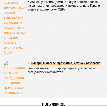
инициировать новый проект на территории Армении
подобно трамповскому TRIPP, где будет создана
европейская концессия для управления путями, а
доходы от эксплуатации путей будут делиться плюс-
минус в таком же соотношении, как с американцами
(74% – Вашингтону, 26% – Еревану).
Мирослава Регинская, публицист
– Довольно вероятным представляется вариант
развития событий, при котором после ухода РЖД
железные дороги Армении быстро обретут другого
спонсора. Вряд ли Пашинян стал бы провоцировать
РЖД совсем без гарантий. В сущности, это очередной
и привычный уже «слив» России бывшими союзниками.
Потерянные нами сателлиты ищут и обретают
новых хозяев, и никакая благодарность или даже
подаренная от щедрот Российского государства
значительная выгода их в этом не могут остановить.
Юрий Баранчик, политолог