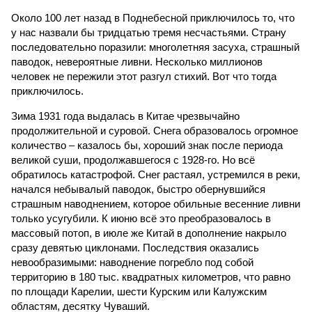
Около 100 лет назад в Поднебесной приключилось то, что
у нас назвали бы тридцатью тремя несчастьями. Страну
последовательно поразили: многолетняя засуха, страшный
паводок, невероятные ливни. Несколько миллионов
человек не пережили этот разгул стихий. Вот что тогда
приключилось.
Зима 1931 года выдалась в Китае чрезвычайно
продолжительной и суровой. Снега образовалось огромное
количество – казалось бы, хороший знак после периода
великой суши, продолжавшегося с 1928-го. Но всё
обратилось катастрофой. Снег растаял, устремился в реки,
начался небывалый паводок, быстро обернувшийся
страшным наводнением, которое обильные весенние ливни
только усугубили. К июню всё это преобразовалось в
массовый потоп, в июле же Китай в дополнение накрыло
сразу девятью циклонами. Последствия оказались
невообразимыми: наводнение погребло под собой
территорию в 180 тыс. квадратных километров, что равно
по площади Карелии, шести Курским или Калужским
областям, десятку Чуваший.