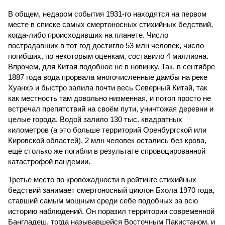
В общем, недаром события 1931-го находятся на первом
месте в списке самых смертоносных стихийных бедствий,
когда-либо происходивших на планете. Число
пострадавших в тот год достигло 53 млн человек, число
погибших, по некоторым оценкам, составило 4 миллиона.
Впрочем, для Китая подобное не в новинку. Так, в сентябре
1887 года вода прорвала многочисленные дамбы на реке
Хуанхэ и быстро залила почти весь Северный Китай, так
как местность там довольно низменная, и потоп просто не
встречал препятствий на своём пути, уничтожая деревни и
целые города. Водой залило 130 тыс. квадратных
километров (а это больше территорий Оренбургской или
Кировской областей), 2 млн человек остались без крова,
ещё столько же погибли в результате спровоцированной
катастрофой пандемии.
Третье место по кровожадности в рейтинге стихийных
бедствий занимает смертоносный циклон Бхола 1970 года,
ставший самым мощным среди себе подобных за всю
историю наблюдений. Он поразил территории современной
Бангладеш, тогда называвшейся Восточным Пакистаном, и