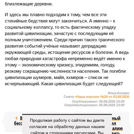
близлежащие деревни.
И здесь мы плавно подходим к тому, чем все эти
стихийные бедствия могут закончиться. А именно – к
социальному коллапсу, то есть фактическому упадку
развитой цивилизации, зачастую с последующим её
полным уничтожением. Среди причин такого трагического
развития событий учёные называют деградацию
окружающей среды, истощение ресурсов и болезни. А ведь
любая природная катастрофа непременно ведёт именно к
этому – экономическому кризису, эпидемиям, голоду,
резкому сокращению численности населения. Так погибли
цивилизации шумеров, майя, кхмеров – список не
исчерпывающий. Какая цивилизация будет следующей?
Илья Космач
Газета
«Наша версия» №29 от 03.08.2026
Опубликовано:
05.08.2026 13:00
Отредактировано:
05.08.2026 13:00
Возраст
Миграционный
Продолжая работу с сайтом вы даете
бессмертия
кризис заставил
согласие на обработку данных нашим
Францию и Италию
сайтом и сторонними ресурсами. Вы
экстренно усилить