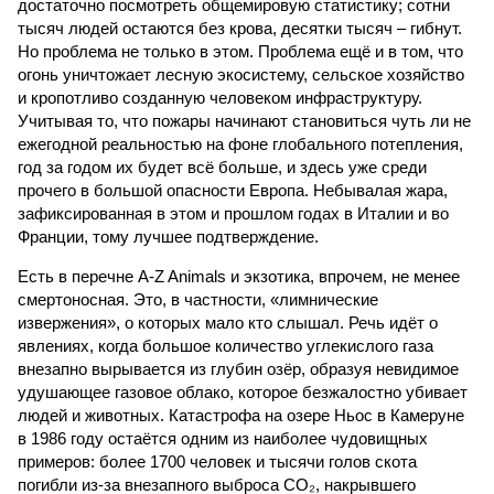
достаточно посмотреть общемировую статистику; сотни
тысяч людей остаются без крова, десятки тысяч – гибнут.
Но проблема не только в этом. Проблема ещё и в том, что
огонь уничтожает лесную экосистему, сельское хозяйство
и кропотливо созданную человеком инфраструктуру.
Учитывая то, что пожары начинают становиться чуть ли не
ежегодной реальностью на фоне глобального потепления,
год за годом их будет всё больше, и здесь уже среди
прочего в большой опасности Европа. Небывалая жара,
зафиксированная в этом и прошлом годах в Италии и во
Франции, тому лучшее подтверждение.
Есть в перечне A-Z Animals и экзотика, впрочем, не менее
смертоносная. Это, в частности, «лимнические
извержения», о которых мало кто слышал. Речь идёт о
явлениях, когда большое количество углекислого газа
внезапно вырывается из глубин озёр, образуя невидимое
удушающее газовое облако, которое безжалостно убивает
людей и животных. Катастрофа на озере Ньос в Камеруне
в 1986 году остаётся одним из наиболее чудовищных
примеров: более 1700 человек и тысячи голов скота
погибли из-за внезапного выброса CO₂, накрывшего