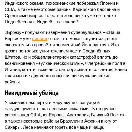
Индийского океана, тихо­океанские побережья Японии и
США, а также некоторые районы Карибского бассейна и
Средиземноморья. То есть в зоне риска уже не только
Поднебесная с Индией – не так ли?
«Бронзу» получают извержения супервулканов – «Наша
Версия» уже
писала
о том, что может случиться, если
окончательно проснётся знаменитый Йеллоустоун. Это
грозит не только уничтожением части Соединённых
Штатов, но и общепланетарной катастрофой вплоть до
возникновения «вулканической зимы». Флегрейские поля в
Италии, кстати, тоже не стоит сбрасывать со счетов. Равно
как и многие другие до поры спящие вулканические
районы.
Невидимый убийца
Упоминают эксперты и жару вкупе с засухой и
следующими отсюда лесными пожарами. Тут в группе
риска запад США, юг Европы, Австралия, Ближний Восток,
а также некоторые районы Бразилии и Африки к югу от
Сахары. Леса начинают гореть всё чаще и чаще,