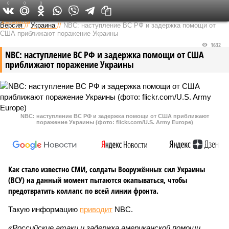
0
0
0
Федеральный выпуск
Версия
//
Украина
//
NBC: наступление ВС РФ и задержка помощи от
США приближают поражение Украины
1632
NBC: наступление ВС РФ и задержка помощи от США
приближают поражение Украины
NBC: наступление ВС РФ и задержка помощи от США приближают
поражение Украины (фото: flickr.com/U.S. Army Europe)
Как стало известно СМИ, солдаты Вооружённых сил Украины
(ВСУ) на данный момент пытаются окапываться, чтобы
предотвратить коллапс по всей линии фронта.
Такую информацию
приводит
NBC.
«Российские атаки и задержка американской помощи