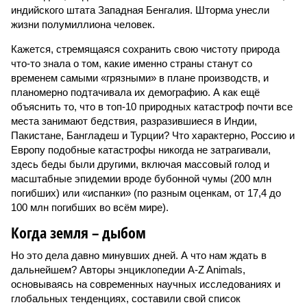
индийского штата Западная Бенгалия. Шторма унесли
жизни полумиллиона человек.
Кажется, стремящаяся сохранить свою чистоту природа
что-то знала о том, какие именно страны станут со
временем самыми «грязными» в плане производств, и
планомерно подтачивала их демографию. А как ещё
объяснить то, что в топ-10 природных катастроф почти все
места занимают бедствия, разразившиеся в Индии,
Пакистане, Бангладеш и Турции? Что характерно, Россию и
Европу подобные катастрофы никогда не затрагивали,
здесь беды были другими, включая массовый голод и
масштабные эпидемии вроде бубонной чумы (200 млн
погибших) или «испанки» (по разным оценкам, от 17,4 до
100 млн погибших во всём мире).
Когда земля – дыбом
Но это дела давно минувших дней. А что нам ждать в
дальнейшем? Авторы энциклопедии A-Z Animals,
основываясь на современных научных исследованиях и
глобальных тенденциях, составили свой список