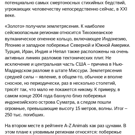
потенциально самых смертоносных стихийных бедствий,
угрожающих человечеству непосредственно сейчас, в XXI
веке.
«Золото» получили землетрясения. К наиболее
сейсмоопасным регионам относится Тихоокеанское
вулканическое огненное кольцо, включающее Индонезию,
Японию и западное побережье Северной и Южной Америки.
Турция, Иран, Индия и Непал также расположены на очень
активных линиях разломов тектонических плит. Не
исключение и центральная часть США – причина в Нью-
Мадридском разломе в штате Миссури. Землетрясения
средней силы – явление, в общем-то, обычное и вполне
сносное, но периодически, раз в несколько столетий,
трясёт так, что мало не покажется никому. К примеру, в
самом конце 2004 года бахнуло близ побережья
индонезийского острова Суматра, а следом пошли
огромные, превышающие высоту 15 метров, волны. Итог –
250 тыс. погибших.
На втором месте в рейтинге A-Z Animals как раз цунами. В
этом плане к уязвимым регионам относятся: побережье