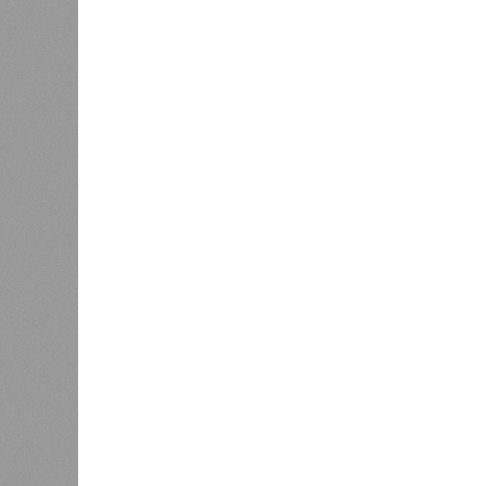
Кажется, стремящаяся сохранить с
знала о том, какие именно страны 
«грязными» в плане производств, 
их демографию. А как ещё объяснить
природных катастроф почти все ме
разразившиеся в Индии, Пакистане
характерно, Россию и Европу подо
не затрагивали, здесь беды были 
голод и масштабные эпидемии вро
погибших) или «испанки» (по разным
Когда земля – дыбом
Но это дела давно минувших дней.
A-Z Animals, основываясь на совр
тенденциях, составили свой списо
бедствий, угрожающих человечеству
«Золото» получили землетрясения.
Тихоокеанское вулканическое огне
западное побережье Северной и Юж
расположены на очень активных ли