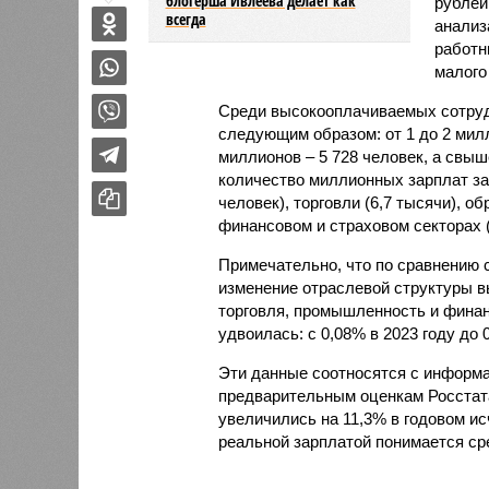
блогерша Ивлеева делает как
рублей
всегда
анализ
работн
малого
Среди высокооплачиваемых сотруд
следующим образом: от 1 до 2 милл
миллионов – 5 728 человек, а свыш
количество миллионных зарплат за
человек), торговли (6,7 тысячи), 
финансовом и страховом секторах (
Примечательно, что по сравнению 
изменение отраслевой структуры в
торговля, промышленность и финан
удвоилась: с 0,08% в 2023 году до 0
Эти данные соотносятся с информа
предварительным оценкам Росстата
увеличились на 11,3% в годовом исч
реальной зарплатой понимается ср