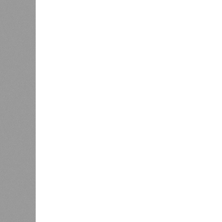
Да, на
единст
(фото: en.wikipedia.org)
полноц
жизнь 
планете включают в себя всевозмо
явления, которые для человека до
несколько тому примеров.
Все стихии сразу
Около 100 лет назад в Поднебесно
тремя несчастьями. Страну послед
паводок, невероятные ливни. Неск
стихий. Вот что тогда приключилось
Зима 1931 года выдалась в Китае 
образовалось огромное количество
суши, продолжавшегося с 1928-го. 
устремился в реки, начался небы
наводнением, которое обильные вес
преобразовалось в массовый потоп