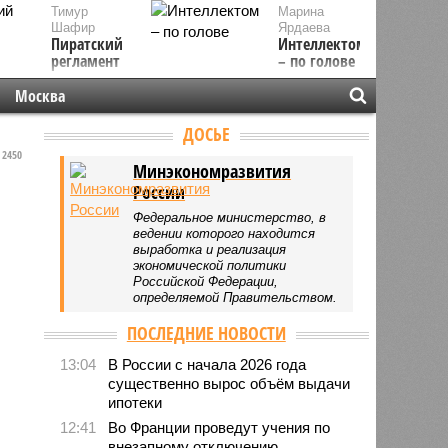
Тимур
Марина
Шафир
Ярдаева
Пиратский
Интеллектом
регламент
– по голове
Москва
ДОСЬЕ
2450
Минэкономразвития
России
Федеральное министерство, в
ведении которого находится
выработка и реализация
экономической политики
Российской Федерации,
определяемой Правительством.
ПОСЛЕДНИЕ НОВОСТИ
13:04
В России с начала 2026 года
существенно вырос объём выдачи
ипотеки
12:41
Во Франции проведут учения по
внезапному отключению