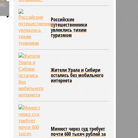
1992
на фоне скандала
0
Российские
5
путешественники
увлеклись тихим
577
туризмом
Жители Урала и Сибири
остались без мобильного
интернета
Минюст через суд требует
почти 600 тысяч рублей за