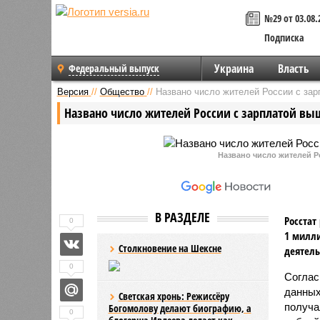
№29 от 03.08.
Подписка
Украина
Власть
Федеральный выпуск
Версия
//
Общество
//
Названо число жителей России с зар
Названо число жителей России с зарплатой вы
Названо число жителей Р
В РАЗДЕЛЕ
Росстат
0
1 милли
Столкновение на Шексне
деятель
0
Соглас
данных
Светская хронь: Режиссёру
получа
Богомолову делают биографию, а
0