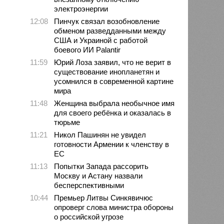
электроэнергии
12:08
Пинчук связал возобновление
обменом разведданными между
США и Украиной с работой
боевого ИИ Palantir
11:59
Юрий Лоза заявил, что не верит в
существование инопланетян и
усомнился в современной картине
мира
11:48
Женщина выбрала необычное имя
для своего ребёнка и оказалась в
тюрьме
11:21
Никол Пашинян не увидел
готовности Армении к членству в
ЕС
11:13
Попытки Запада рассорить
Москву и Астану назвали
бесперспективными
10:44
Премьер Литвы Синкявичюс
опроверг слова министра обороны
о российской угрозе