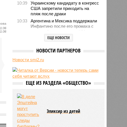
10:39
Украинскому кандидату в конгресс
США запретили приходить на
пляж после драки
10:33
Аргентина и Мексика поддержали
нова
Инфантино после его промаха с
11:36
попыткой продать долю ЧМ
11:36
ЕЩЕ НОВОСТИ
10:28
Крупнейшие финансовые
компании США на Уолл-стрит
подверглись массированной
НОВОСТИ ПАРТНЕРОВ
кибератаке
Новости smi2.ru
10:28
В результате вооружённого
нападения на школу в Таиланде
погибли 7 человек
10:02
Знаменитый район Брайтон-Бич
ЕЩЕ ИЗ РАЗДЕЛА «ОБЩЕСТВО»
попал в зону риска из-за
смертельного вируса Бурбон
09:52
Хакеры добрались до переписки
натовского куратора атак БПЛА по
Ленинградской и Калининградской
Эликсир из детей
областям
5
09:42
Африканская конфедерация
футбола поддержала Инфантино