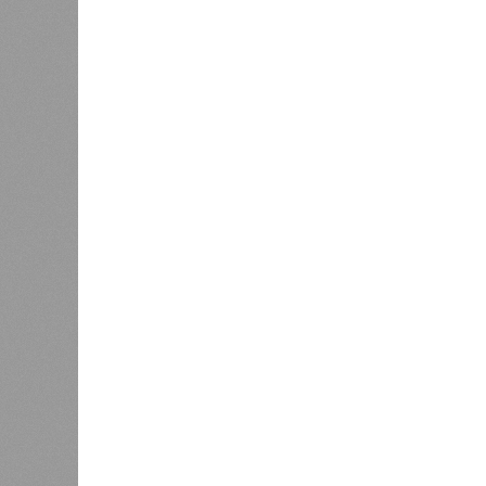
Земля уже не раз показывала чел
В РАЗДЕЛЕ
Природа
0
стремит
Право на память
особенн
катастр
0
на день
Расск
0
очеред
биолог
жизни 
света 
где ум
Энергообман