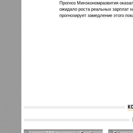
Прогноз Минэкономразвития оказал
ожидало роста реальных зарплат на
прогнозирует замедление этого пок
К
Названы пять отраслей в
В Росс
России с зарплатами
должно