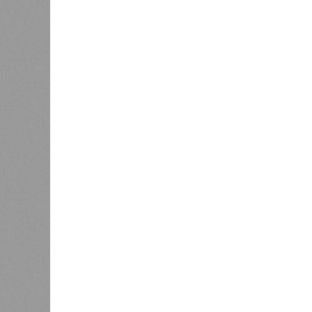
циклонами. Последствия оказались
территорию в 180 тыс. квадратных 
Курским или Калужским областям, 
В общем, недаром события 1931-го
смертоносных стихийных бедствий,
пострадавших в тот год достигло 5
составило 4 миллиона. Впрочем, для
года вода прорвала многочисленны
Северный Китай, так как местность
препятствий на своём пути, уничто
квадратных километров (а это бол
2 млн человек остались без крова,
спровоцированной катастрофой па
Третье место по кровожадности в р
бедствий занимает смертоносный ц
ставший самым мощным среди себе
наблюдений. Он поразил территори
тогда называвшейся Восточным Пак
штата Западная Бенгалия. Шторма 
полумиллиона человек.