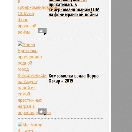
прокатилась в
киберкомандовании США
на фоне иранской войны
1
Комсомолка взяла Порно
Оскар – 2015
4