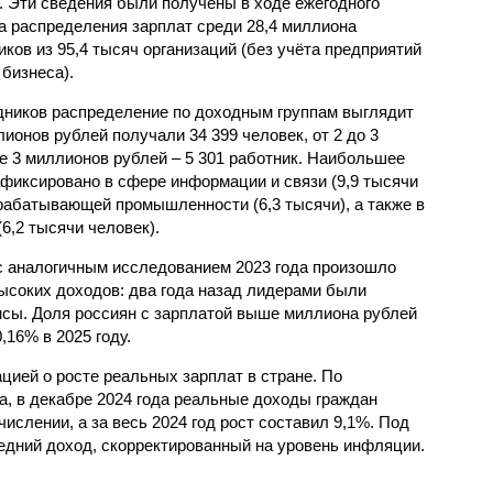
. Эти сведения были получены в ходе ежегодного
а распределения зарплат среди 28,4 миллиона
иков из 95,4 тысяч организаций (без учёта предприятий
 бизнеса).
ников распределение по доходным группам выглядит
ионов рублей получали 34 399 человек, от 2 до 3
е 3 миллионов рублей – 5 301 работник. Наибольшее
фиксировано в сфере информации и связи (9,9 тысячи
обрабатывающей промышленности (6,3 тысячи), а также в
6,2 тысячи человек).
с аналогичным исследованием 2023 года произошло
ысоких доходов: два года назад лидерами были
сы. Доля россиян с зарплатой выше миллиона рублей
,16% в 2025 году.
цией о росте реальных зарплат в стране. По
, в декабре 2024 года реальные доходы граждан
ислении, а за весь 2024 год рост составил 9,1%. Под
едний доход, скорректированный на уровень инфляции.