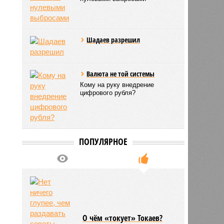
Шадаев разрешил
Валюта не той системы
Кому на руку внедрение
цифрового рубля?
ПОПУЛЯРНОЕ
О чём «токует» Токаев?
0