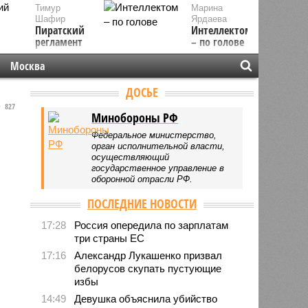
Тимур
Марина
Шафир
Ярдаева
Пиратский
Интеллектом
регламент
– по голове
Москва
ДОСЬЕ
827
Минобороны РФ
Федеральное министерство,
орган исполнительной власти,
осуществляющий
государственное управление в
оборонной отрасли РФ.
ПОСЛЕДНИЕ НОВОСТИ
17:28
Россия опередила по зарплатам
три страны ЕС
17:16
Александр Лукашенко призвал
белорусов скупать пустующие
избы
14:49
Девушка объяснила убийство