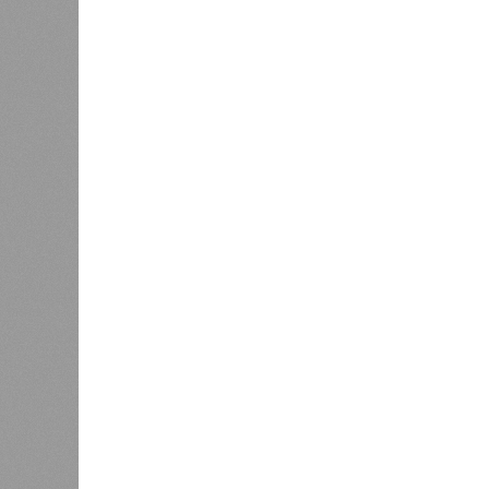
наблюдений. Он поразил территори
тогда называвшейся Восточным Пак
штата Западная Бенгалия. Шторма 
полумиллиона человек.
Кажется, стремящаяся сохранить с
знала о том, какие именно страны 
«грязными» в плане производств, 
их демографию. А как ещё объяснить
природных катастроф почти все ме
Пакистане, Бангладеш и Турции? Ч
никогда не затрагивали, здесь бе
эпидемии вроде бубонной чумы (200
17,4 до 100 млн погибших во всём м
Когда земля – дыбом
Но это дела давно минувших дней.
A-Z Animals, основываясь на совр
тенденциях, составили свой списо
бедствий, угрожающих человечеству
«Золото» получили землетрясения.