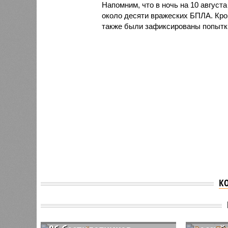
Напомним, что в ночь на 10 август
около десяти вражеских БПЛА. Кром
также были зафиксированы попытк
К
Над российскими
Силы П
регионами за ночь сбили
54 дро