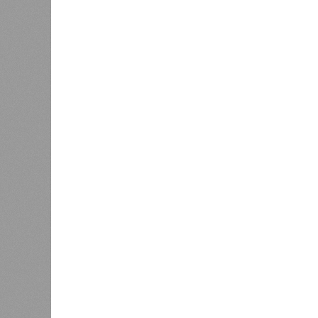
0
очеред
биологов, называется «Конец всей
исследователей в организации кон
разберётся, как и где уменьшить 
Да, на
(фото: en.wikipedia.org)
единст
полноц
жизнь уничтожить. Так уж вышло, 
всевозможные геологические, мете
человека довольно опасны. Или по
Все стихии сразу
Около 100 лет назад в Поднебесно
тремя несчастьями. Страну послед
паводок, невероятные ливни. Неск
стихий. Вот что тогда приключилось
Зима 1931 года выдалась в Китае 
образовалось огромное количество