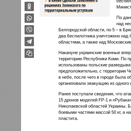
В Киеве сделали заявление о
беспил
решениях Зеленского по
Минист
территориальным уступкам
По дан
над не
Белгородской области, по 5 – в Бр
два беспилотника уничтожено над 
областями, а также над Московским
Накануне украинские военные впер
территорию Республики Коми. По п
использованы польские разведыва
предположительно, с территории Ч
в небе, после чего в городе была 
организовали эвакуацию из одного 
Ранее поступали сведения, что ата
15 дронов моделей FP-1 и «Рубака»
Николаевской областей Украины. 
боевыми частями массой 50 кг, а н
пластита.