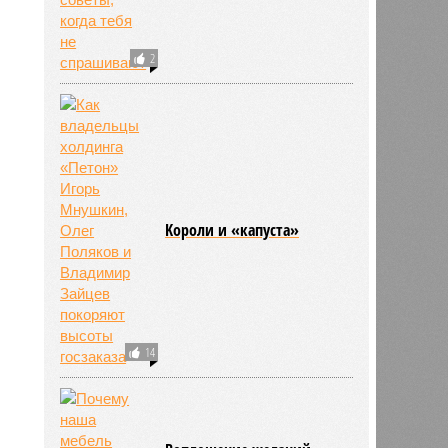
2
Kороли и «капуста»
14