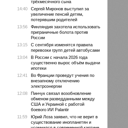
трёхмесячного сына
14:40
Сергей Миронов выступил за
увеличение пенсий детям,
потерявшим родителей
13:56
Финляндия захотела использовать
приграничные болота против
России
13:15
С сентября изменятся правила
перевозки групп детей автобусами
13:04
В России с начала 2026 года
существенно вырос объём выдачи
ипотеки
12:41
Во Франции проведут учения по
внезапному отключению
электроэнергии
12:08
Пинчук связал возобновление
обменом разведданными между
США и Украиной с работой
боевого ИИ Palantir
11:59
Юрий Лоза заявил, что не верит в
существование инопланетян и
усомнился в современной картине