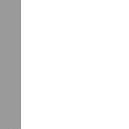
Тихоокеанское вулканическое огне
западное побережье Северной и Юж
расположены на очень активных ли
центральная часть США – причина
Землетрясения средней силы – явле
периодически, раз в несколько стол
примеру, в самом конце 2004 года 
Суматра, а следом пошли огромные
тыс. погибших.
На втором месте в рейтинге A-Z An
относятся: побережье Индийского о
также некоторые районы Карибского
уже не только Поднебесная с Индие
«Бронзу» получают извержения су
может случиться, если окончатель
только уничтожением части Соеди
вплоть до возникновения «вулканич
не стоит сбрасывать со счетов. Ра
районы.