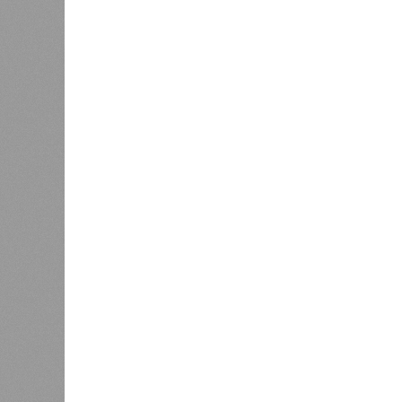
суши, продолжавшегося с 1928-го. 
устремился в реки, начался небы
наводнением, которое обильные вес
преобразовалось в массовый потоп
циклонами. Последствия оказались
территорию в 180 тыс. квадратных 
Курским или Калужским областям, 
В общем, недаром события 1931-го
смертоносных стихийных бедствий,
пострадавших в тот год достигло 5
составило 4 миллиона. Впрочем, для
года вода прорвала многочисленны
Северный Китай, так как местность
препятствий на своём пути, уничто
квадратных километров (а это бол
2 млн человек остались без крова,
спровоцированной катастрофой па
Третье место по кровожадности в р
бедствий занимает смертоносный ц
ставший самым мощным среди себе