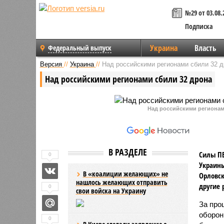
№29 от 03.08.
Подписка
Украина
Власть
Федеральный выпуск
Версия
//
Украина
//
Над российскими регионами сбили 32 д
Над российскими регионами сбили 32 дрона
Над российскими регионами 
В РАЗДЕЛЕ
Силы ПВ
0
Украины
В «коалиции желающих» не
Орловск
нашлось желающих отправить
другие 
0
свои войска на Украину
За про
оборо
0