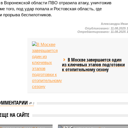
а в Воронежской области ПВО отразила атаку, уничтожив
е того, под удар попала и Ростовская область, где
и прорыва беспилотников.
Александра Ива
Опубликовано:
11.08.2025 
Отредактировано:
11.08.2025 
В Москве завершается один
из ключевых этапов подготовки
к отопительному сезону
ОММЕНТАРИИ
0
ВО за ночь сбили
За ночь над российским
ЕЩЕ НА САЙТЕ
на над
регионами уничтожены