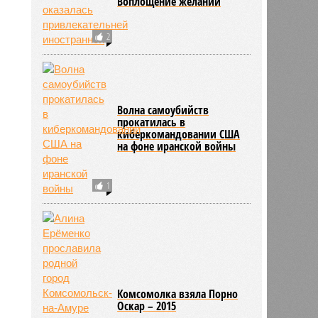
Воплощение желаний
2
Волна самоубийств
прокатилась в
киберкомандовании США
на фоне иранской войны
1
Комсомолка взяла Порно
Оскар – 2015