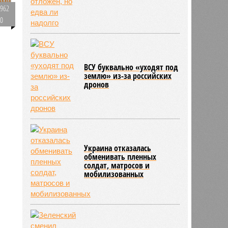
962
0
617
ВСУ буквально «уходят под
ы
землю» из-за российских
дронов
Украина отказалась
обменивать пленных
солдат, матросов и
мобилизованных