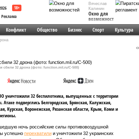
Вячеслав
2026
Калинин
Окно для
Реклама
возможностей
Конфликт
Общество
Бизнес
Спорт
Культура
рона
сбили 32 дрона (фото: function.mil.ru/С-500)
О уничтожили 32 беспилотника, выпущенных с территории
. Атаке подверглись Белгородская, Брянская, Калужская,
ая, Курская, Воронежская, Рязанская области, Крым, Коми и
регионы.
шедшую ночь российские силы противовоздушной
ны успешно
перехватили
и уничтожили 32 украинских