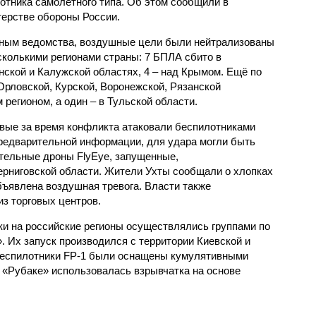
отника самолётного типа. Об этом сообщили в
ерстве обороны России.
ным ведомства, воздушные цели были нейтрализованы
сколькими регионами страны: 7 БПЛА сбито в
янской и Калужской областях, 4 – над Крымом. Ещё по
Орловской, Курской, Воронежской, Рязанской
 регионом, а один – в Тульской области.
вые за время конфликта атаковали беспилотниками
редварительной информации, для удара могли быть
тельные дроны FlyEye, запущенные,
ерниговской области. Жители Ухты сообщали о хлопках
объявлена воздушная тревога. Власти также
из торговых центров.
ки на российские регионы осуществлялись группами по
. Их запуск производился с территории Киевской и
Беспилотники FP-1 были оснащены кумулятивными
а «Рубаке» использовалась взрывчатка на основе