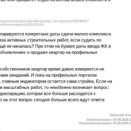
troyka/moskva/uvao/lyublino/svetlyy-mir-stantsiya-l/9303640/?
sclid=msemqdok6w326352116
екларируются конкретные даты сдачи жилого комплекса
фаза активных строительных работ, если судить по
ещё не началась? При этом на бумаге даты ввода ЖК в
объявлениях о продаже квартир на профильных
собственников квартир время давно измеряется не
ами ожиданий. И пока на профильных порталах
 главным индикатором остается сама стройка. Если на
в масштабных работ, то неизбежно возникает вопрос:
 декларацию, которая все больше расходится с
на этот вопрос сегодня больше всего ждут ответа
Николай Ол
Опубликовано:
07.08.2026 
Отредактировано:
07.08.2026 