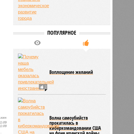
ПОПУЛЯРНОЕ
Воплощение желаний
2
Волна самоубийств
ьхин
прокатилась в
11:09
11:09
киберкомандовании США
на фоне иранской войны