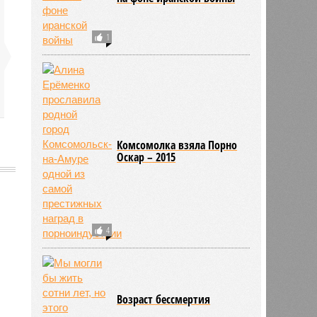
1
Комсомолка взяла Порно
Оскар – 2015
4
589
Возраст бессмертия