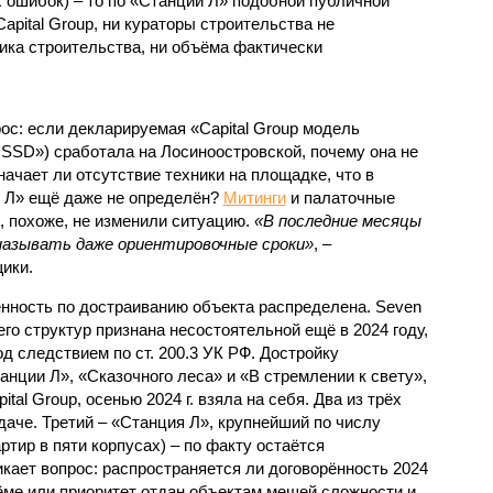
 ошибок) – то по «Станции Л» подобной публичной
apital Group, ни кураторы строительства не
ка строительства, ни объёма фактически
с: если декларируемая «Capital Group модель
SSD») сработала на Лосиноостровской, почему она не
ачает ли отсутствие техники на площадке, что в
и Л» ещё даже не определён?
Митинги
и палаточные
х, похоже, не изменили ситуацию.
«В последние месяцы
называть даже ориентировочные сроки»
, –
ики.
нность по достраиванию объекта распределена. Seven
его структур признана несостоятельной ещё в 2024 году,
 следствием по ст. 200.3 УК РФ. Достройку
нции Л», «Сказочного леса» и «В стремлении к свету»,
tal Group, осенью 2024 г. взяла на себя. Два из трёх
даче. Третий – «Станция Л», крупнейший по числу
тир в пяти корпусах) – по факту остаётся
кает вопрос: распространяется ли договорённость 2024
ёме или приоритет отдан объектам мешей сложности и