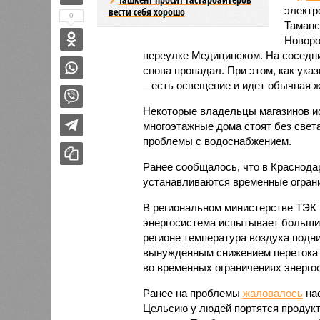
электр
вести себя хорошо
0
Таманс
Новоро
переулке Медицинском. На соседни
снова пропадал. При этом, как ука
– есть освещение и идет обычная ж
Некоторые владельцы магазинов ис
многоэтажные дома стоят без свет
проблемы с водоснабжением.
Ранее сообщалось, что в Краснода
устанавливаются временные ограни
В региональном министерстве ТЭК 
энергосистема испытывает большие
регионе температура воздуха подни
вынужденным снижением перетока 
во временных ограничениях энерго
Ранее на проблемы
жаловалось
нас
Цельсию у людей портятся продукт