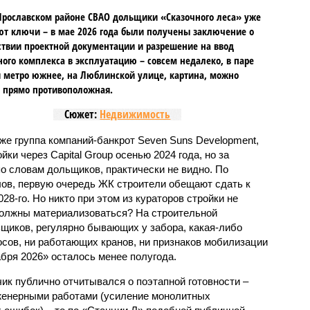
Ярославском районе СВАО дольщики «Сказочного леса» уже
т ключи – в мае 2026 года были получены заключение о
ствии проектной документации и разрешение на ввод
го комплекса в эксплуатацию – совсем недалеко, в паре
 метро южнее, на Люблинской улице, картина, можно
, прямо противоположная.
Сюжет:
Недвижимость
же группа компаний-банкрот Seven Suns Development,
ки через Capital Group осенью 2024 года, но за
о словам дольщиков, практически не видно. По
ов, первую очередь ЖК строители обещают сдать к
028-го. Но никто при этом из кураторов стройки не
 должны материализоваться? На строительной
щиков, регулярно бывающих у забора, какая-либо
осов, ни работающих кранов, ни признаков мобилизации
абря 2026» осталось менее полугода.
ик публично отчитывался о поэтапной готовности –
нженерными работами (усиление монолитных