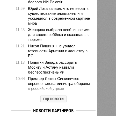
боевого ИИ Palantir
11:59
Юрий Лоза заявил, что не верит в
существование инопланетян и
усомнился в современной картине
мира
11:48
Женщина выбрала необычное имя
для своего ребёнка и оказалась в
тюрьме
11:21
Никол Пашинян не увидел
готовности Армении к членству в
ЕС
11:13
Попытки Запада рассорить
Москву и Астану назвали
бесперспективными
10:44
Премьер Литвы Синкявичюс
опроверг слова министра обороны
о российской угрозе
10:39
Украинскому кандидату в конгресс
ЕЩЕ НОВОСТИ
США запретили приходить на
пляж после драки
НОВОСТИ ПАРТНЕРОВ
10:33
Аргентина и Мексика поддержали