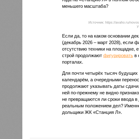
меньшего масштаба?
Источник: https://avaho.ru/novos
y
Если да, то на каком основании д
(декабрь 2026 – март 2028), если 
отсутствию техники на площадке, 
строй продолжают
фигурировать
в 
порталах.
Для почти четырёх тысяч будущих 
календарём, а очередными перенос
продолжают указывать даты сдачи,
ней по-прежнему не видно признако
не превращаются ли сроки ввода в
реальным положением дел? Именно 
дольщики ЖК «Станция Л».