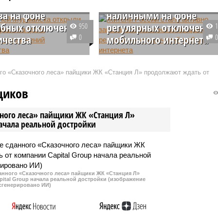
и пункты
активно запасаться
ва на фоне
наличными на фоне
абных отключений
регулярных отключений
950
ичества
0
мобильного интернета
ске развернуты
В период с июля по сентябрь
ные пункты помощи для
2025 года объем наличных денег
ого «Сказочного леса» пайщики ЖК «Станция Л» продолжают ждать от
 столкнувшихся с
находящихся в обращении в
виями масштабного
России, продемонстрировал
щиков
. Губернатор Андрей
значительный рост,
общил, что на
увеличившись на 659
чного леса» пайщики ЖК «Станция Л»
их площадках горожане
миллиардов рублей.
начала реальной достройки
сплатно зарядить
е устройства, получить
 разогреть еду.
данного «Сказочного леса» пайщики ЖК «Станция Л»
ital Group начала реальной достройки (изображение
сгенерировано ИИ)