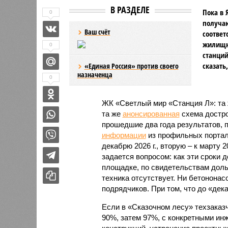
В РАЗДЕЛЕ
Пока в 
0
получаю
Ваш счёт
соответ
жилищно
0
станций
сказать
«Единая Россия» против своего
назначенца
0
ЖК «Светлый мир «Станция Л»: та 
та же
анонсированная
схема дострой
прошедшие два года результатов, п
информации
из профильных портал
декабрю 2026 г., вторую – к марту 2
задается вопросом: как эти сроки
площадке, по свидетельствам доль
техника отсутствует. Ни бетононас
подрядчиков. При том, что до «дек
Если в «Сказочном лесу» техзаказч
90%, затем 97%, с конкретными и