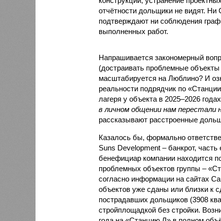
конструкций, устранение проектных
отчётности дольщики не видят. Ни C
подтверждают ни соблюдения графи
выполненных работ.
Напрашивается закономерный вопро
(достраивать проблемные объекты 
масштабируется на Люблино? И озн
реальности подрядчик по «Станци
лагеря у объекта в 2025–2026 года
в личном общении нам перестали 
рассказывают расстроенные дольщ
Казалось бы, формально ответстве
Suns Development – банкрот, часть 
бенефициар компании находится под
проблемных объектов группы – «Ста
согласно информации на сайтах Capi
объектов уже сданы или близки к с
пострадавших дольщиков (3908 квар
стройплощадкой без стройки. Возни
года на «Станцию Л» в полном объ