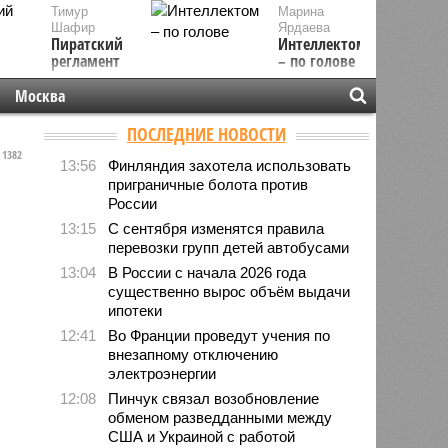
Тимур
Марина
Шафир
Ярдаева
Пиратский
Интеллектом
регламент
– по голове
Москва
ПОСЛЕДНИЕ НОВОСТИ
1382
13:56
Финляндия захотела использовать
приграничные болота против
России
13:15
С сентября изменятся правила
перевозки групп детей автобусами
13:04
В России с начала 2026 года
существенно вырос объём выдачи
ипотеки
12:41
Во Франции проведут учения по
внезапному отключению
электроэнергии
12:08
Пинчук связал возобновление
обменом разведданными между
США и Украиной с работой