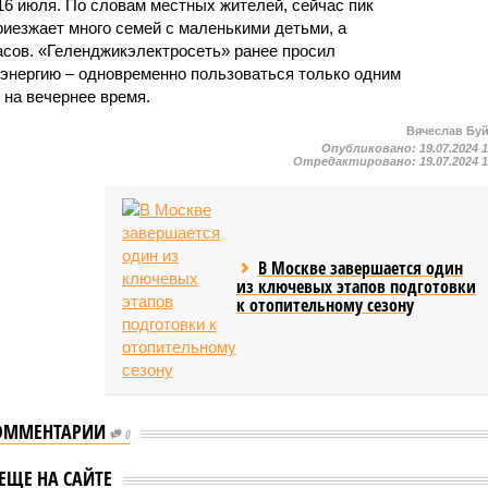
6 июля. По словам местных жителей, сейчас пик
приезжает много семей с маленькими детьми, а
асов. «Геленджикэлектросеть» ранее просил
энергию – одновременно пользоваться только одним
 на вечернее время.
Вячеслав Бу
Опубликовано:
19.07.2024 
Отредактировано:
19.07.2024 
В Москве завершается один
из ключевых этапов подготовки
к отопительному сезону
ОММЕНТАРИИ
0
телей Мурманска
Жители России стали
ЕЩЕ НА САЙТЕ