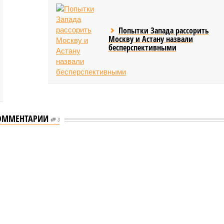
Попытки Запада рассорить
Москву и Астану назвали
бесперспективными
ОММЕНТАРИИ
0
еству свой крутой нрав – когда покажет снова?
 крутой нрав – когда покажет снова?