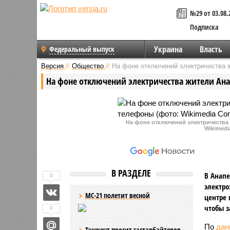
№29 от 03.08.
Подписка
Украина
Власть
Федеральный выпуск
Версия
//
Общество
//
На фоне отключений электричества 
На фоне отключений электричества жители Ана
На фоне отключений электричества 
Wikimedi
В РАЗДЕЛЕ
В Анапе
0
электро
МС-21 полетит весной
центре 
чтобы з
0
По
дан
Ташкент просит гастарбайтеров