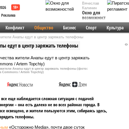
Вячеслав
2026
Калинин
Окно для
Реклама
возможностей
Конфликт
Общество
Бизнес
Спорт
Культура
жители Анапы едут в центр заряжать телефоны
пы едут в центр заряжать телефоны
жители Анапы едут в центр заряжать телефоны (фото:
a Commons / Artem Topchiy)
 все еще наблюдается сложная ситуация с подачей
энергии – она есть далеко не во всех районах города. В
все освещено, и жители пользуются этим, собираясь здесь,
арядить телефоны.
ным
«Осторожно Media», почти двое суток