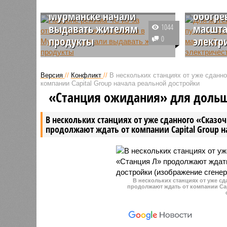
электроэнергии в
открыл
Мурманске начали
обогре
выдавать жителям
масшт
1044
продукты
0
электр
В Мурманске для жителей,
В Мурман
пострадавших от масштабного
специаль
Версия
//
Конфликт
//
В нескольких станциях от уже сданн
отключения электричества,
жителей,
компании Capital Group начала реальной достройки
организована выдача
последст
«Станция ожидания» для доль
продуктовых наборов. Об этом
блэкаута
сообщил глава города Иван
Чибис со
В нескольких станциях от уже сданного «Сказо
Лебедев.
нескольк
продолжают ждать от компании Capital Group 
могут бе
мобильны
кипяток и
В нескольких станциях от уже с
продолжают ждать от компании Cap