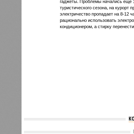
гаджеты. Проблемы начались еще 1
туристического сезона, на курорт 
электричество пропадает на 8-12 ч
рационально использовать электро
кондиционером, а стирку перенести
К
На фоне режима ЧС из-за
отключения
Для жи