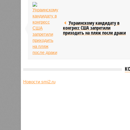
Украинскому кандидату в
конгресс США запретили
приходить на пляж после драки
К
Новости smi2.ru
Версия
//
Общество
//
Земля уже не раз показывала человеч
Последние времена
Земля уже не раз показывала человечеству свой