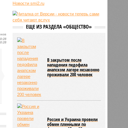
Инфантино после его промаха с
Новости smi2.ru
попыткой продать долю ЧМ
10:28
Крупнейшие финансовые
компании США на Уолл-стрит
подверглись массированной
ЕЩЕ ИЗ РАЗДЕЛА «ОБЩЕСТВО»
кибератаке
йнов
10:28
В результате вооружённого
10:28
нападения на школу в Таиланде
10:28
погибли 7 человек
10:02
Знаменитый район Брайтон-Бич
В закрытом после
попал в зону риска из-за
нападения педофила
смертельного вируса Бурбон
анапском лагере незаконно
проживали 200 человек
Россия и Украина провели
обмен пленными по