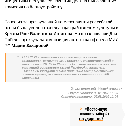
инициативы в случае ее принятия должна была заняться
комиссия по благоустройству.
Ранее из-за прозвучавшей на мероприятии российской
песни была уволена заведующая райотделом культуры в
Кривом Роге
Валентина Игнатова
. На праздновании Дня
Победы прозвучала композиция авторства офпреда МИД
РФ
Марии Захаровой
.
*
21.03.2022 г. американская транснациональная
холдинговая компания Meta признана экстремистской и
запрещена в РФ. Meta Platforms Inc. является материнской
компанией социальных сетей Facebook и Instagram.
Facebook и Instagram также признаны экстремистскими
организациями, их деятельность на территории РФ
запрещена.
Отдел новостей «Нашей версии»
Опубликовано:
05.09.2018 10:06
Отредактировано:
05.09.2018 10:06
«Восточную
землю» заберёт
государство?