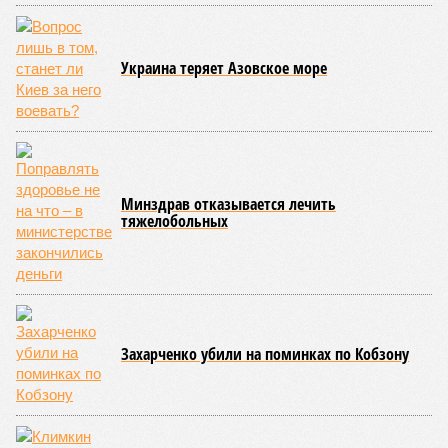
ЖК «Светлый мир «Станция Л»: та же группа компаний-
банкрот Seven Suns Development, та же
анонсированная
схема достройки через Capital Group осенью 2024 года, но
за прошедшие два года результатов, по словам дольщиков,
практически не видно. По
информации
из профильных
порталов, первую очередь ЖК строители обещают сдать к
декабрю 2026 г., вторую – к марту 2028-го. Но никто при
этом из кураторов стройки не задается вопросом: как эти
сроки должны материализоваться? На строительной
площадке, по свидетельствам дольщиков, регулярно
бывающих у забора, какая-либо техника отсутствует. Ни
бетононасосов, ни работающих кранов, ни признаков
мобилизации подрядчиков. При том, что до «декабря 2026»
осталось менее полугода.
Если в «Сказочном лесу» техзаказчик публично
отчитывался о поэтапной готовности – 90%, затем 97%, с
конкретными инженерными работами (усиление
монолитных конструкций, устранение проектных ошибок) –
то по «Станции Л» подобной публичной отчётности
дольщики не видят. Ни Capital Group, ни кураторы
строительства не подтверждают ни соблюдения графика