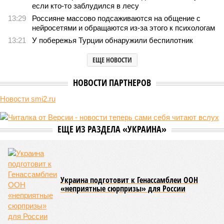
В нескольких станциях от уже сданного «Сказочного
леса» пайщики ЖК «Станция Л» продолжают ждать от
компании Capital Group начала реальной достройки
В нескольких станциях от уже сданного «Сказочного леса» пайщики ЖК
«Станция Л» продолжают ждать от компании Capital Group начала
реальной достройки (изображение сгенерировано ИИ)
Пока в Ярославском районе СВАО дольщики «Сказочного леса»
уже получают ключи – в мае 2026 года были получены
заключение о соответствии проектной документации и
разрешение на ввод жилищного комплекса в эксплуатацию –
совсем недалеко, в паре станций метро южнее, на Люблинской
улице, картина, можно сказать, прямо противоположная.
Сюжет:
Недвижимость