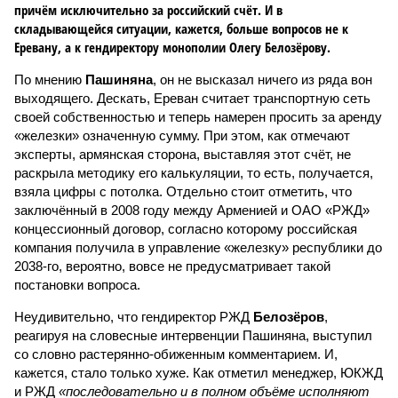
причём исключительно за российский счёт. И в
складывающейся ситуации, кажется, больше вопросов не к
Еревану, а к гендиректору монополии Олегу Белозёрову.
По мнению
Пашиняна
, он не высказал ничего из ряда вон
выходящего. Дескать, Ереван считает транспортную сеть
своей собственностью и теперь намерен просить за аренду
«железки» означенную сумму. При этом, как отмечают
эксперты, армянская сторона, выставляя этот счёт, не
раскрыла методику его калькуляции, то есть, получается,
взяла цифры с потолка. Отдельно стоит отметить, что
заключённый в 2008 году между Арменией и ОАО «РЖД»
концессионный договор, согласно которому российская
компания получила в управление «железку» республики до
2038-го, вероятно, вовсе не предусматривает такой
постановки вопроса.
Неудивительно, что гендиректор РЖД
Белозёров
,
реагируя на словесные интервенции Пашиняна, выступил
со словно растерянно-обиженным комментарием. И,
кажется, стало только хуже. Как отметил менеджер, ЮКЖД
и РЖД
«последовательно и в полном объёме исполняют