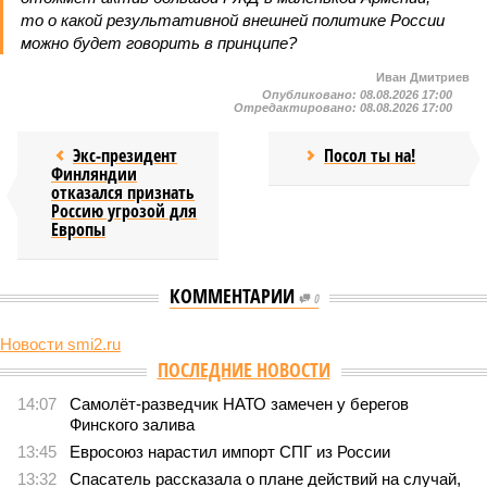
то о какой результативной внешней политике России
можно будет говорить в принципе?
Иван Дмитриев
Опубликовано:
08.08.2026 17:00
Отредактировано:
08.08.2026 17:00
Экс-президент
Посол ты на!
Финляндии
отказался признать
Россию угрозой для
Европы
КОММЕНТАРИИ
0
Новости smi2.ru
Версия
//
Конфликт
//
В нескольких станциях от уже сданного
«Сказочного леса» пайщики ЖК «Станция Л» продолжают ждать от
компании Capital Group начала реальной достройки
429
«Станция ожидания» для дольщиков