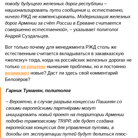
поводу будущего железных дорог рес­публики –
национализировать пути сообщения и, естественно,
ничего РЖД не компенсировать. Модернизация железных
дорог Армении за счёт России в Ереване считается
совершенно естественной»
, – указывает политолог
Андрей Суздальцев.
Вот только почему для менеджмента РЖД столь же
естественным считается вкладываться в закавказскую
«железку» тогда, когда на российских железных дорогах не
только
не решены
нынешние проблемы, но и постоянно
возникают
новые? Даст ли здесь свой комментарий
Белозёров?
Гарник Туманян, политолог
– Вероятно, в случае разрыва концессии Пашинян со
своими европейскими партнёрами могут
инициировать новый проект на территории Армении
подобно трамповскому TRIPP, где будет создана
европейская концессия для управления путями, а
доходы от эксплуатации путей будут делиться плюс-