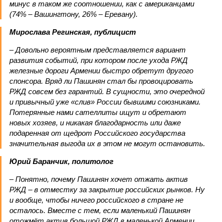
минус в таком же соотношении, как с американцами
(74% – Вашингтону, 26% – Еревану).
Мирослава Регинская, публицист
– Довольно вероятным представляется вариант
развития событий, при котором после ухода РЖД
железные дороги Армении быстро обретут другого
спонсора. Вряд ли Пашинян стал бы провоцировать
РЖД совсем без гарантий. В сущности, это очередной
и привычный уже «слив» России бывшими союзниками.
Потерянные нами сателлиты ищут и обретают
новых хозяев, и никакая благодарность или даже
подаренная от щедрот Российского государства
значительная выгода их в этом не могут остановить.
Юрий Баранчик, политолог
– Понятно, почему Пашинян хочет отжать актив
РЖД – в отместку за закрытие российских рынков. Ну
и вообще, чтобы ничего российского в стране не
осталось. Вместе с тем, если маленький Пашинян
отожмёт актив большой РЖД в маленькой Армении,