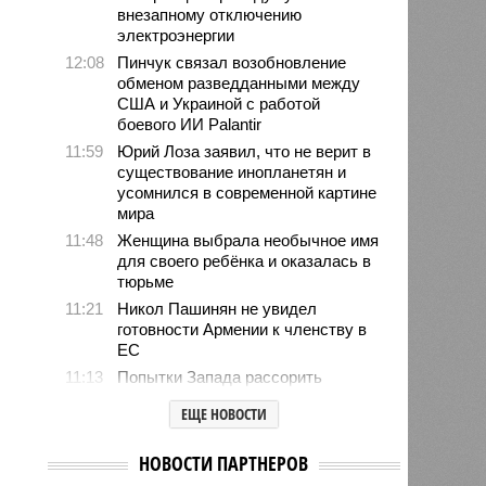
внезапному отключению
электроэнергии
12:08
Пинчук связал возобновление
обменом разведданными между
США и Украиной с работой
боевого ИИ Palantir
11:59
Юрий Лоза заявил, что не верит в
существование инопланетян и
усомнился в современной картине
мира
11:48
Женщина выбрала необычное имя
для своего ребёнка и оказалась в
тюрьме
11:21
Никол Пашинян не увидел
готовности Армении к членству в
ЕС
11:13
Попытки Запада рассорить
Москву и Астану назвали
ЕЩЕ НОВОСТИ
бесперспективными
10:44
Премьер Литвы Синкявичюс
НОВОСТИ ПАРТНЕРОВ
опроверг слова министра обороны