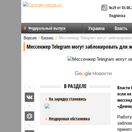
№29 от 03.08.
Подписка
Украина
Власть
Федеральный выпуск
Версия
//
Бизнес
//
Мессенжер Telegram могут заблокироват
Мессенжер Telegram могут заблокировать для ж
В РАЗДЕЛЕ
Власти 
0
если не
На зарядку становись
мессен
«Демокр
0
Работу
Нездоровая обстановка
заблок
0
принят