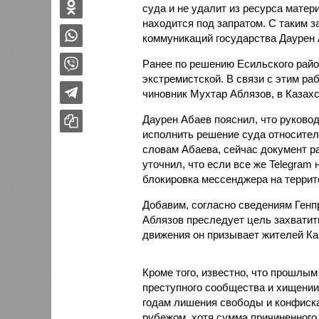
суда и не удалит из ресурса матер
находится под запратом. С таким 
коммуникаций государства Даурен 
Ранее по решению Есильского райо
экстремистской. В связи с этим ра
чиновник Мухтар Аблязов, в Казахс
Даурен Абаев пояснил, что руково
исполнить решение суда относител
словам Абаева, сейчас документ р
уточнил, что если все же Telegram
блокировка мессенджера на террит
Добавим, согласно сведениям Генп
Аблязов преследует цель захватить
движения он призывает жителей Ка
Кроме того, известно, что прошлы
преступного сообщества и хищении 
годам лишения свободы и конфиска
рубежом, хотя сумма причиненного