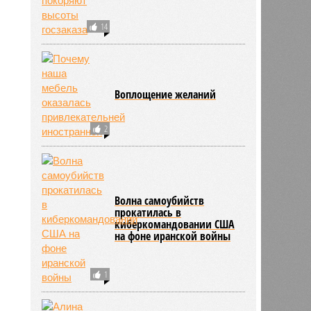
14
Воплощение желаний
2
Волна самоубийств
прокатилась в
киберкомандовании США
на фоне иранской войны
1