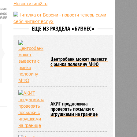
о российской угрозе
Новости smi2.ru
10:39
Украинскому кандидату в конгресс
сии»
США запретили приходить на
20:56
20:56
пляж после драки
10:33
Аргентина и Мексика поддержали
ЕЩЕ ИЗ РАЗДЕЛА «БИЗНЕС»
Инфантино после его промаха с
попыткой продать долю ЧМ
10:28
Крупнейшие финансовые
компании США на Уолл-стрит
подверглись массированной
Центробанк может вывести
с рынка половину МФО
кибератаке
АКИТ предложила
проверять посылки с
игрушками на границе