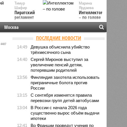
Тимур
Марина
Шафир
Ярдаева
Пиратский
Интеллектом
регламент
– по голове
Москва
ПОСЛЕДНИЕ НОВОСТИ
4407
14:49
Девушка объяснила убийство
трёхмесячного сына
14:40
Сергей Миронов выступил за
увеличение пенсий детям,
потерявшим родителей
13:56
Финляндия захотела использовать
приграничные болота против
России
13:15
С сентября изменятся правила
перевозки групп детей автобусами
13:04
В России с начала 2026 года
существенно вырос объём выдачи
ипотеки
12:41
Во Франции проведут учения по