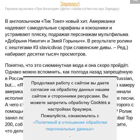
Героини мультика «Три богатыря» (фото: rutube.ru/Честно про Зарядку)
В англоязычном «Тик Токе» новый хит. Американки
надевают самодельные сарафаны и кокошники и
устраивают пляску, подражая персонажам мультфильма
«Добрыня Никитич и Змей Горыныч». В результате ролики
с хештегами #3 slavicdivas (три славянские дивы. – Ред.)
набирают десятки тысяч просмотров.
Понятно, что это сиюминутная мода и она скоро пройдёт.
Однако можно вспомнить, как полгода назад запрещённую
в России соцсеть разрывал другой тренд – I`m not Russian,
Продолжая работу с сайтом вы даете
but…
«Я не русский/русская, но…»
, – произносили в камеру
согласие на обработку данных нашим
американцы, испанцы, японцы и т.д., после чего начинали
сайтом и сторонними ресурсами. Вы
исполнять на русском языке советские и российские песни.
можете запретить обработку Cookies в
А чего стоит недавний ИИ-трюк с
Канье Уэстом
, которого с
настройках браузера.
помощью нейросети заставили петь «Седую ночь»? Ролик
Пожалуйста, ознакомьтесь с
занял первое место в мировом рейтинге Shazam Global Top
«Политикой в отношении обработки
200, собрав восторженные комментарии: мол, смотрите,
персональных данных»
что делают эти русские!
.