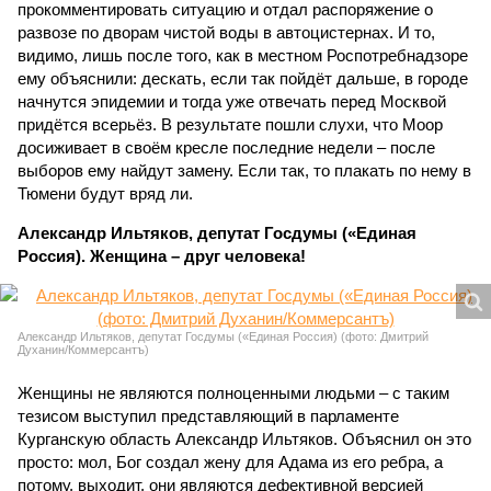
прокомментировать ситуацию и отдал распоряжение о
развозе по дворам чистой воды в автоцистернах. И то,
видимо, лишь после того, как в местном Роспотребнадзоре
ему объяснили: дескать, если так пойдёт дальше, в городе
начнутся эпидемии и тогда уже отвечать перед Москвой
придётся всерьёз. В результате пошли слухи, что Моор
досиживает в своём кресле последние недели – после
выборов ему найдут замену. Если так, то плакать по нему в
Тюмени будут вряд ли.
Александр Ильтяков, депутат Госдумы («Единая
Россия). Женщина – друг человека!
Александр Ильтяков, депутат Госдумы («Единая Россия) (фото: Дмитрий
Духанин/Коммерсантъ)
Женщины не являются полноценными людьми – с таким
тезисом выступил представляющий в парламенте
Курганскую область Александр Ильтяков. Объяснил он это
просто: мол, Бог создал жену для Адама из его ребра, а
потому, выходит, они являются дефективной версией