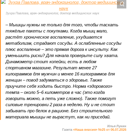
Зухра Павлова, врач-эндокринолог, доктор медицинских наук
– Мышцы нужны не только для того, чтобы таскать
тяжёлые пакеты с покупками. Когда мышц мало,
растёт хроническое воспаление, ухудшается
метаболизм, страдают сосуды. А ослабленные сосуды
плюс воспаление – это прямая дорога к инсульту. Как
уменьшить риски? Для начала проверьте силу хвата.
Динамометр стоит копейки, есть в любом
спортивном магазине. Результат менее 27
килограммов для мужчин и менее 16 килограммов для
женщин – повод задуматься о здоровье. Также
приучите себя ходить быстро. Норма «здорового»
темпа – около 5–6 километров в час (это когда
говорить можно, а петь уже сложно). Также помогут
силовые тренировки 2 раза в неделю. Ну и не стоит
забывать про белок в рационе. Без строительного
материала мышцы не вырастут, как ни приседай.
Илья Лукин
Газета
«Наша версия» №25 от 06.07.2026