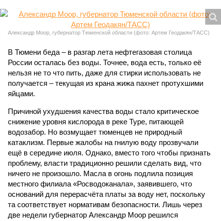
Александр Моор, губернатор Тюменской области (фото: Артем Геодакян/ТАСС)
В Тюмени беда – в разгар лета нефтегазовая столица
России осталась без воды. Точнее, вода есть, только её
нельзя не то что пить, даже для стирки использовать не
получается – текущая из крана жижа пахнет протухшими
яйцами.
Причиной ухудшения качества воды стало критическое
снижение уровня кислорода в реке Туре, питающей
водозабор. Но возмущает тюменцев не природный
катаклизм. Первые жалобы на гнилую воду прозвучали
ещё в середине июля. Однако, вместо того чтобы признать
проблему, власти традиционно решили сделать вид, что
ничего не произошло. Масла в огонь подлила позиция
местного филиала «Росводоканала», заявившего, что
оснований для перерасчёта платы за воду нет, поскольку
та соответствует нормативам безопасности. Лишь через
две недели губернатор Александр Моор решился