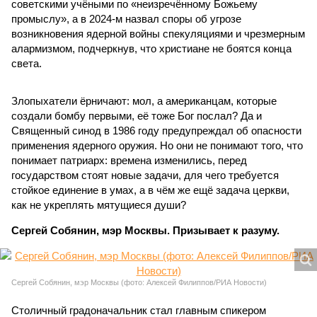
советскими учёными по «неизречённому Божьему
промыслу», а в 2024-м назвал споры об угрозе
возникновения ядерной войны спекуляциями и чрезмерным
алармизмом, подчеркнув, что христиане не боятся конца
света.
Злопыхатели ёрничают: мол, а американцам, которые
создали бомбу первыми, её тоже Бог послал? Да и
Священный синод в 1986 году предупреждал об опасности
применения ядерного оружия. Но они не понимают того, что
понимает патриарх: времена изменились, перед
государством стоят новые задачи, для чего требуется
стойкое единение в умах, а в чём же ещё задача церкви,
как не укреплять мятущиеся души?
Сергей Собянин, мэр Москвы. Призывает к разуму.
Сергей Собянин, мэр Москвы (фото: Алексей Филиппов/РИА Новости)
Столичный градоначальник стал главным спикером