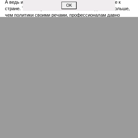
А ведь из таких мелочей и складывается отношение к
OK
стране. То, что мультики с песнями часто делают больше,
чем политики своими речами, профессионалам давно
известно. Но заявлять о том, что за границей ненавидят
всё русское, конечно, намного проще, чем умело
формировать нужный имидж.
Иван Дмитриев
Опубликовано:
09.08.2026 15:00
Отредактировано:
09.08.2026 15:00
Мочить в
Сплошная
сортире
китайШИНА
КОММЕНТАРИИ
0
Новости smi2.ru
ПОСЛЕДНИЕ НОВОСТИ
09/08
Ослабевший Байден впервые появился на публике
после сообщений об ухудшении здоровья
09/08
Диетолог рассказала об опасности куриного мяса