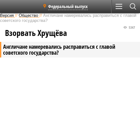
Федеральный выпуск
Версия
//
Общество
//
Англичане намеревались расправиться с главой
советского государства?
5347
Взорвать Хрущёва
Англичане намеревались расправиться с главой
советского государства?
Англичане намеревались расправиться с главой советского государства?
(коллаж: Валентин Соболев/ТАСС, Wikipedia.org, РИА Новости)
70 лет исполнилось одной из самых загадочных тайн,
терзающих Великобританию. Весной 1956 года в порту Портсмута
во время боевой операции таинственно исчез коммандер
Лайонел Крэбб, считавшийся лучшим в мире подводником-