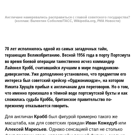
диверсантом. Уже доподлинно установлено, что предметом его
интереса был советский крейсер «Орджоникидзе», на котором
Никита Хрущёв прибыл к англичанам для переговоров. Но о том,
что именно произошло в тёмной воде портсмутской бухты и как
сложилась судьба Крэбба, британское правительство по-
прежнему отказывается говорить.
Для англичан
Крэбб
был фигурой примерно такого же
масштаба, как для советских граждан
Иван Кожедуб
или
Алексей Маресьев
. Однако сенсацией стал не столько
факт пропажи столь известной и важной фигуры, сколько
последовавшие за ним суетливые попытки
Адмиралтейства и МИ-6 спрятать концы в воду. Отчего
становилось понятно: правда, которую пытаются скрыть,
является крайне опасной для британской короны.
Британский «ихтамнет»
Родился
Лайонел Кеннет Филип Крэбб
в 1909 году в
рабочем пригороде Лондона. Прилежания и ума ему,
видимо, не хватало, потому как до 30 лет Крэбб так и не
смог достичь успеха, отчего в 1941 году он завербовался