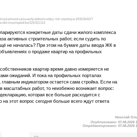
troyka/moskva/uvao/lyublino/svetlyy-mir-stantsiya-l/9303640/?
sclid=msemqdok6w326352116
екларируются конкретные даты сдачи жилого комплекса
фаза активных строительных работ, если судить по
ещё не началась? При этом на бумаге даты ввода ЖК в
объявлениях о продаже квартир на профильных
собственников квартир время давно измеряется не
ами ожиданий. И пока на профильных порталах
 главным индикатором остается сама стройка. Если на
в масштабных работ, то неизбежно возникает вопрос:
 декларацию, которая все больше расходится с
на этот вопрос сегодня больше всего ждут ответа
Николай Ол
Опубликовано:
07.08.2026 
Отредактировано:
07.08.2026 