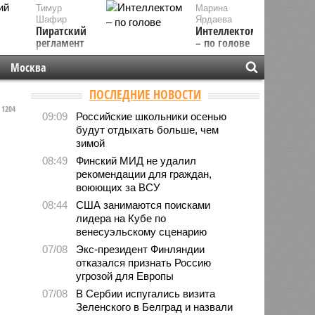
Тимур
Марина
Шафир
Ярдаева
Пиратский
Интеллектом
регламент
– по голове
Москва
ПОСЛЕДНИЕ НОВОСТИ
1204
09:09
Российские школьники осенью
будут отдыхать больше, чем
зимой
08:49
Финский МИД не удалил
рекомендации для граждан,
воюющих за ВСУ
08:44
США занимаются поисками
лидера на Кубе по
венесуэльскому сценарию
07/08
Экс-президент Финляндии
отказался признать Россию
угрозой для Европы
07/08
В Сербии испугались визита
Зеленского в Белград и назвали