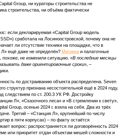
apital Group, ни кураторы строительства не
ка строительства, ни объёма фактически
с: если декларируемая «Capital Group модель
SSD») сработала на Лосиноостровской, почему она не
ачает ли отсутствие техники на площадке, что в
и Л» ещё даже не определён?
Митинги
и палаточные
х, похоже, не изменили ситуацию.
«В последние месяцы
называть даже ориентировочные сроки»
, –
ики.
нность по достраиванию объекта распределена. Seven
его структур признана несостоятельной ещё в 2024 году,
 следствием по ст. 200.3 УК РФ. Достройку
нции Л», «Сказочного леса» и «В стремлении к свету»,
tal Group, осенью 2024 г. взяла на себя. Два из трёх
даче. Третий – «Станция Л», крупнейший по числу
тир в пяти корпусах) – по факту остаётся
кает вопрос: распространяется ли договорённость 2024
ёме или приоритет отдан объектам мешей сложности и