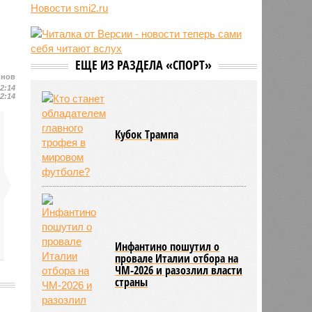
07/08
Китай запускает еженедельный
Новости smi2.ru
контейнерный маршрут в Европу
через Севморпуть
07/08
Россия опередила по зарплатам
три страны ЕС
ЕЩЕ ИЗ РАЗДЕЛА «СПОРТ»
йнов
07/08
Александр Лукашенко призвал
12:14
белорусов скупать пустующие
12:14
избы
Кубок Трампа
Инфантино пошутил о
провале Италии отбора на
ЧМ-2026 и разозлил власти
страны