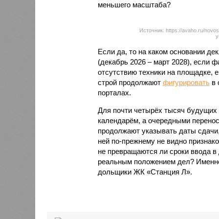
меньшего масштаба?
Источник: https://avaho.ru/novos
y
Если да, то на каком основании д
(декабрь 2026 – март 2028), если 
отсутствию техники на площадке, 
строй продолжают
фигурировать
в 
порталах.
Для почти четырёх тысяч будущих 
календарём, а очередными перенос
продолжают указывать даты сдачи,
ней по-прежнему не видно признако
не превращаются ли сроки ввода в
реальным положением дел? Именно 
дольщики ЖК «Станция Л».