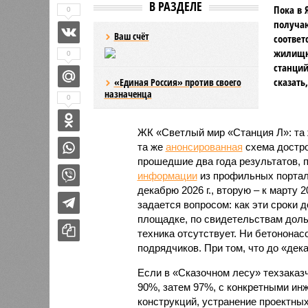
В РАЗДЕЛЕ
Пока в 
0
получаю
Ваш счёт
соответ
жилищно
0
станций
сказать
«Единая Россия» против своего
назначенца
0
ЖК «Светлый мир «Станция Л»: та 
та же
анонсированная
схема дострой
прошедшие два года результатов, п
информации
из профильных портал
декабрю 2026 г., вторую – к марту 2
задается вопросом: как эти сроки
площадке, по свидетельствам доль
техника отсутствует. Ни бетононас
подрядчиков. При том, что до «дек
Если в «Сказочном лесу» техзаказч
90%, затем 97%, с конкретными и
конструкций, устранение проектных