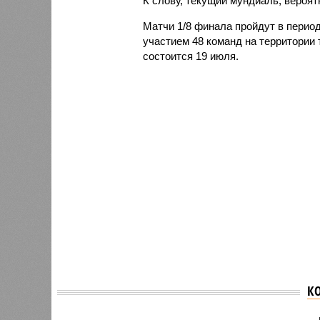
К слову, текущий мундиаль, вероят
Матчи 1/8 финала пройдут в период
участием 48 команд на территории 
состоится 19 июля.
К
Победитель конкурса по
Мбаппе