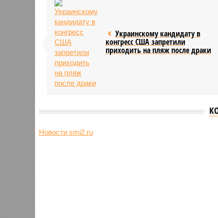
Украинскому кандидату в
конгресс США запретили
приходить на пляж после драки
К
Новости smi2.ru
Версия
//
Общество
//
Земля уже не раз показывала человеч
Последние времена
Земля уже не раз показывала человечеству свой
Земля уже не раз показывала чел