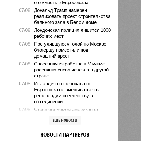
его «местью Евросоюза»
07/08
Дональд Трамп намерен
реализовать проект строительства
бального зала в Белом доме
07/08
Лондонская полиция лишится 1000
рабочих мест
07/08
Прогулявшуюся голой по Москве
блогершу поместили под
домашний арест
07/08
Спасённая из рабства в Мьянме
россиянка снова исчезла в другой
стране
07/08
Исландия потребовала от
Евросоюза не вмешиваться в
референдум по членству в
объединении
07/08
Ставшего мемом американца
Уолкера вызвали в миграционную
ЕЩЕ НОВОСТИ
службу
07/08
Марокко опасается нового
НОВОСТИ ПАРТНЕРОВ
наплыва мигрантов в Сеуту