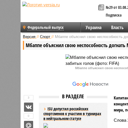
№29 от 03.08.
Подписка
Украина
Власть
Федеральный выпуск
Версия
//
Спорт
//
Мбаппе объяснил свою неспособность дог
Мбаппе объяснил свою неспособность догнать 
Мбаппе объяснил свою неспособ
В РАЗДЕЛЕ
Капитан
3
концент
ISU допустил российских
мира, п
спортсменов к участию в турнирах
0
в нейтральном статусе
Слова 