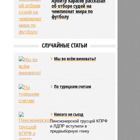
Арбитр Карасёв рассказал
об отборе судей на
чемпионат мира по
футболу
СЛУЧАЙНЫЕ СТАТЬИ
Мы во всём виноваты!
По турецким счетам
Никого не съезд
Пенсионерской трусцой КПРФ
и ЛДПР вступили в
предвыборную гонку