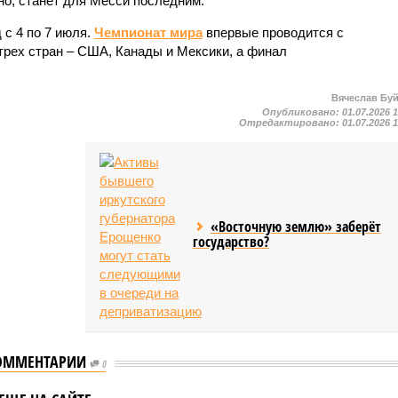
но, станет для Месси последним.
 с 4 по 7 июля.
Чемпионат мира
впервые проводится с
трех стран – США, Канады и Мексики, а финал
Вячеслав Бу
Опубликовано:
01.07.2026 
Отредактировано:
01.07.2026 
«Восточную землю» заберёт
государство?
ОММЕНТАРИИ
0
Аргентина и Франция
победили в своих
 поделился