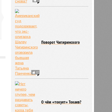
Поворот Чигиринского
87
773
О чём «токует» Токаев?