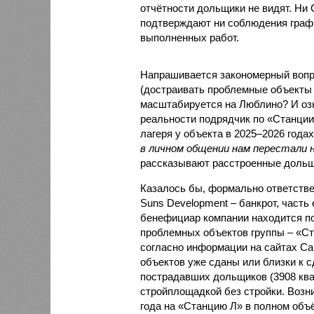
отчётности дольщики не видят. Ни C
подтверждают ни соблюдения графи
выполненных работ.
Напрашивается закономерный вопро
(достраивать проблемные объекты 
масштабируется на Люблино? И озн
реальности подрядчик по «Станци
лагеря у объекта в 2025–2026 года
в личном общении нам перестали 
рассказывают расстроенные дольщ
Казалось бы, формально ответстве
Suns Development – банкрот, часть 
бенефициар компании находится под
проблемных объектов группы – «Ста
согласно информации на сайтах Capi
объектов уже сданы или близки к с
пострадавших дольщиков (3908 квар
стройплощадкой без стройки. Возни
года на «Станцию Л» в полном объ