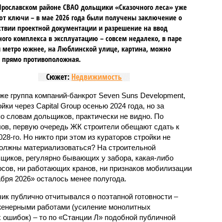
Ярославском районе СВАО дольщики «Сказочного леса» уже
т ключи – в мае 2026 года были получены заключение о
ствии проектной документации и разрешение на ввод
го комплекса в эксплуатацию – совсем недалеко, в паре
 метро южнее, на Люблинской улице, картина, можно
, прямо противоположная.
Сюжет:
Недвижимость
же группа компаний-банкрот Seven Suns Development,
ки через Capital Group осенью 2024 года, но за
о словам дольщиков, практически не видно. По
ов, первую очередь ЖК строители обещают сдать к
028-го. Но никто при этом из кураторов стройки не
 должны материализоваться? На строительной
щиков, регулярно бывающих у забора, какая-либо
осов, ни работающих кранов, ни признаков мобилизации
абря 2026» осталось менее полугода.
ик публично отчитывался о поэтапной готовности –
нженерными работами (усиление монолитных
 ошибок) – то по «Станции Л» подобной публичной