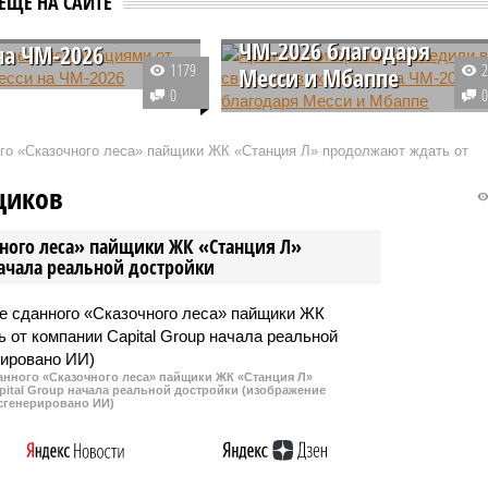
ЕЩЕ НА САЙТЕ
первых матчах на
ми от рекордов
ЧМ-2026 благодаря
на ЧМ-2026
1179
Месси и Мбаппе
омбардир в истории
0
Франции Килиан Мбаппе
По итогам прошедшего тура
то не концентрируется
группового этапа ЧМ-2026,
ого «Сказочного леса» пайщики ЖК «Станция Л» продолжают ждать от
дах аргентинца Лионеля
который проходит в США,
 все внимание
сборные Франции, Норвегии и
щиков
ет исключительно на
Аргентины одержали победу над
ей национальной
своими соперниками. Капитан
чного леса» пайщики ЖК «Станция Л»
аргентинской команды Лионель
начала реальной достройки
Месси стал первым
футболистом, сыгравшим на
шести мировых первенствах.
данного «Сказочного леса» пайщики ЖК «Станция Л»
ital Group начала реальной достройки (изображение
сгенерировано ИИ)