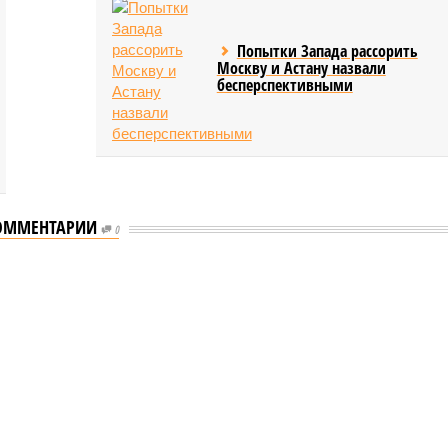
Попытки Запада рассорить
Москву и Астану назвали
бесперспективными
ОММЕНТАРИИ
0
еству свой крутой нрав – когда покажет снова?
 крутой нрав – когда покажет снова?
овечеству свой крутой нрав – когда покажет снова?