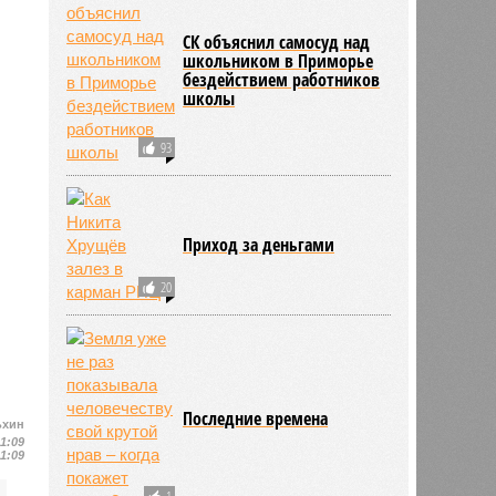
СК объяснил самосуд над
школьником в Приморье
бездействием работников
школы
93
Приход за деньгами
20
Последние времена
ьхин
11:09
11:09
1