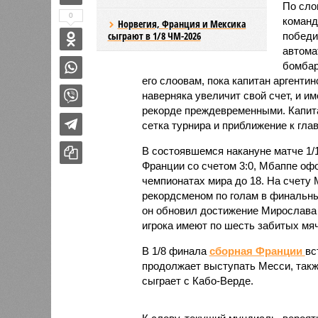
По сл
0
команд
Норвегия, Франция и Мексика
сыграют в 1/8 ЧМ-2026
победи
автома
бомбар
его слоовам, пока капитан аргенти
наверняка увеличит свой счет, и и
рекорде преждевременными. Капит
сетка турнира и приближение к гла
В состоявшемся накануне матче 1
Франции со счетом 3:0, Мбаппе оф
чемпионатах мира до 18. На счету
рекордсменом по голам в финальн
он обновил достижение Мирослава 
игрока имеют по шесть забитых мяч
В 1/8 финала
сборная Франции
вс
продолжает выступать Месси, также
сыграет с Кабо-Верде.