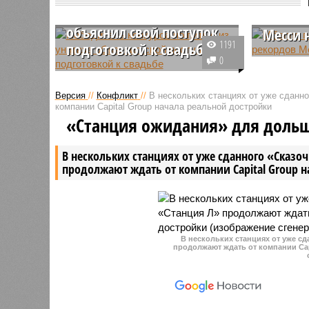
питью из унитаза
эмоция
объяснил свой поступок
Месси 
1191
подготовкой к свадьбе
Лучший б
0
Мужчина, одержавший победу в
сборной 
конкурсе, где нужно было пить из
заявил, ч
Версия
//
Конфликт
//
В нескольких станциях от уже сданн
унитазов, рассказал, какая
на рекор
компании Capital Group начала реальной достройки
мотивация им двигала, а также
Месси, а
«Станция ожидания» для доль
оценил необычные соревнования
направля
с точки зрения морали.
игру сво
В нескольких станциях от уже сданного «Сказо
команды.
продолжают ждать от компании Capital Group 
В нескольких станциях от уже с
продолжают ждать от компании Cap