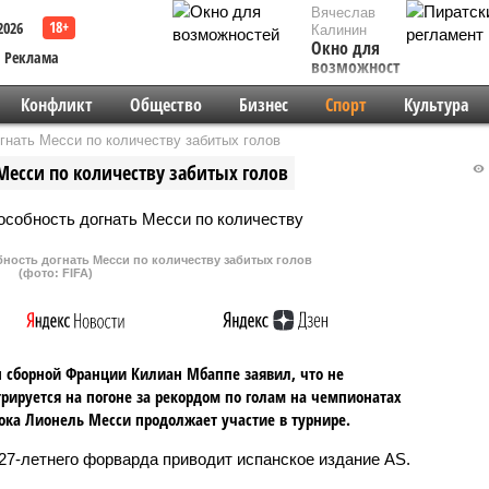
Вячеслав
2026
Калинин
Окно для
Реклама
возможностей
Конфликт
Общество
Бизнес
Спорт
Культура
нать Месси по количеству забитых голов
Месси по количеству забитых голов
ность догнать Месси по количеству забитых голов
(фото: FIFA)
 сборной Франции Килиан Мбаппе заявил, что не
рируется на погоне за рекордом по голам на чемпионатах
ока Лионель Месси продолжает участие в турнире.
27-летнего форварда приводит испанское издание AS.