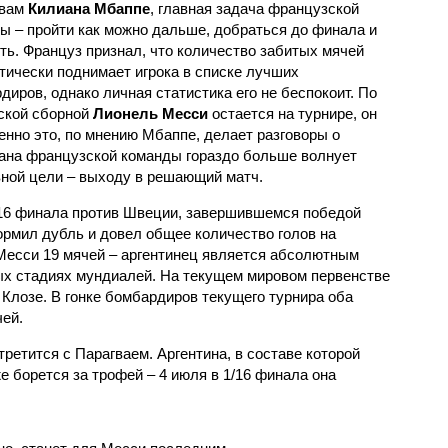
овам
Килиана Мбаппе
, главная задача французской
ы – пройти как можно дальше, добраться до финала и
ть. Француз признал, что количество забитых мячей
тически поднимает игрока в списке лучших
диров, однако личная статистика его не беспокоит. По
нской сборной
Лионель Месси
остается на турнире, он
менно это, по мнению Мбаппе, делает разговоры о
ана французской команды гораздо больше волнует
вной цели – выходу в решающий матч.
/16 финала против Швеции, завершившемся победой
ормил дубль и довел общее количество голов на
 Месси 19 мячей – аргентинец является абсолютным
ых стадиях мундиалей. На текущем мировом первенстве
Клозе. В гонке бомбардиров текущего турнира оба
ей.
третится с Парагваем. Аргентина, в составе которой
 борется за трофей – 4 июля в 1/16 финала она