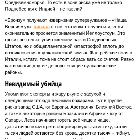
Средиземноморья. То есть в зоне риска уже не только
Поднебесная с Индией – не так ли?
«Бронзу» получают извержения супервулканов – «Наша
Версия» уже
писала
о том, что может случиться, если
окончательно проснётся знаменитый Йеллоустоун. Это
грозит не только уничтожением части Соединённых
Штатов, но и общепланетарной катастрофой вплоть до
возникновения «вулканической зимы». Флегрейские поля в
Италии, кстати, тоже не стоит сбрасывать со счетов. Равно
как и многие другие до поры спящие вулканические
районы.
Невидимый убийца
Упоминают эксперты и жару вкупе с засухой и
следующими отсюда лесными пожарами. Тут в группе
риска запад США, юг Европы, Австралия, Ближний Восток,
а также некоторые районы Бразилии и Африки к югу от
Сахары. Леса начинают гореть всё чаще и чаще,
достаточно посмотреть общемировую статистику; сотни
тысяч людей остаются без крова, десятки тысяч – гибнут.