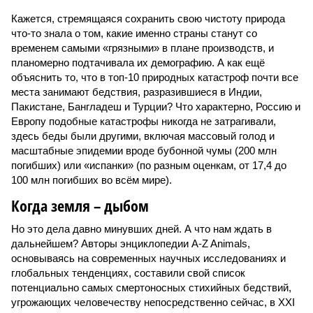
Кажется, стремящаяся сохранить свою чистоту природа
что-то знала о том, какие именно страны станут со
временем самыми «грязными» в плане производств, и
планомерно подтачивала их демографию. А как ещё
объяснить то, что в топ-10 природных катастроф почти все
места занимают бедствия, разразившиеся в Индии,
Пакистане, Бангладеш и Турции? Что характерно, Россию и
Европу подобные катастрофы никогда не затрагивали,
здесь беды были другими, включая массовый голод и
масштабные эпидемии вроде бубонной чумы (200 млн
погибших) или «испанки» (по разным оценкам, от 17,4 до
100 млн погибших во всём мире).
Когда земля – дыбом
Но это дела давно минувших дней. А что нам ждать в
дальнейшем? Авторы энциклопедии A-Z Animals,
основываясь на современных научных исследованиях и
глобальных тенденциях, составили свой список
потенциально самых смертоносных стихийных бедствий,
угрожающих человечеству непосредственно сейчас, в XXI