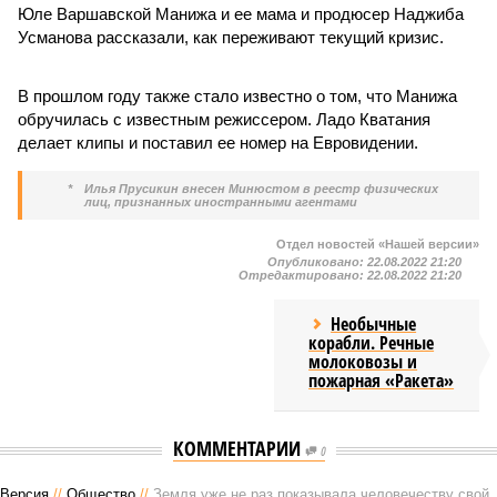
Юле Варшавской Манижа и ее мама и продюсер Наджиба
Усманова рассказали, как переживают текущий кризис.
В прошлом году также стало известно о том, что Манижа
обручилась с известным режиссером. Ладо Кватания
делает клипы и поставил ее номер на Евровидении.
*
Илья Прусикин внесен Минюстом в реестр физических
лиц, признанных иностранными агентами
Отдел новостей «Нашей версии»
Опубликовано:
22.08.2022 21:20
Отредактировано:
22.08.2022 21:20
Необычные
корабли. Речные
молоковозы и
пожарная «Ракета»
КОММЕНТАРИИ
0
Версия
//
Общество
//
Земля уже не раз показывала человечеству свой