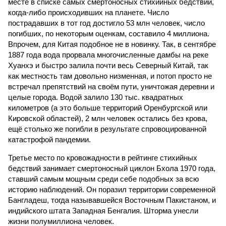
месте в списке самых смертоносных стихийных бедствий,
когда-либо происходивших на планете. Число
пострадавших в тот год достигло 53 млн человек, число
погибших, по некоторым оценкам, составило 4 миллиона.
Впрочем, для Китая подобное не в новинку. Так, в сентябре
1887 года вода прорвала многочисленные дамбы на реке
Хуанхэ и быстро залила почти весь Северный Китай, так
как местность там довольно низменная, и потоп просто не
встречал препятствий на своём пути, уничтожая деревни и
целые города. Водой залило 130 тыс. квадратных
километров (а это больше территорий Оренбургской или
Кировской областей), 2 млн человек остались без крова,
ещё столько же погибли в результате спровоцированной
катастрофой пандемии.
Третье место по кровожадности в рейтинге стихийных
бедствий занимает смертоносный циклон Бхола 1970 года,
ставший самым мощным среди себе подобных за всю
историю наблюдений. Он поразил территории современной
Бангладеш, тогда называвшейся Восточным Пакистаном, и
индийского штата Западная Бенгалия. Шторма унесли
жизни полумиллиона человек.