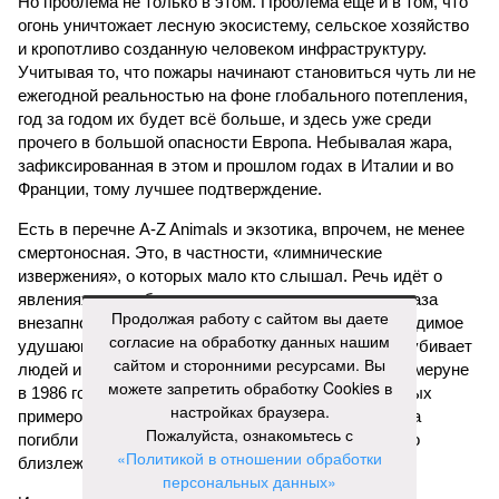
Но проблема не только в этом. Проблема ещё и в том, что
огонь уничтожает лесную экосистему, сельское хозяйство
и кропотливо созданную человеком инфраструктуру.
Учитывая то, что пожары начинают становиться чуть ли не
ежегодной реальностью на фоне глобального потепления,
год за годом их будет всё больше, и здесь уже среди
прочего в большой опасности Европа. Небывалая жара,
зафиксированная в этом и прошлом годах в Италии и во
Франции, тому лучшее подтверждение.
Есть в перечне A-Z Animals и экзотика, впрочем, не менее
смертоносная. Это, в частности, «лимнические
извержения», о которых мало кто слышал. Речь идёт о
явлениях, когда большое количество углекислого газа
Продолжая работу с сайтом вы даете
внезапно вырывается из глубин озёр, образуя невидимое
согласие на обработку данных нашим
удушающее газовое облако, которое безжалостно убивает
сайтом и сторонними ресурсами. Вы
людей и животных. Катастрофа на озере Ньос в Камеруне
можете запретить обработку Cookies в
в 1986 году остаётся одним из наиболее чудовищных
настройках браузера.
примеров: более 1700 человек и тысячи голов скота
Пожалуйста, ознакомьтесь с
погибли из-за внезапного выброса CO₂, накрывшего
«Политикой в отношении обработки
близлежащие деревни.
персональных данных»