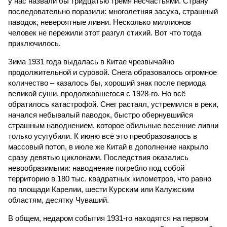
у нас назвали бы тридцатью тремя несчастьями. Страну
последовательно поразили: многолетняя засуха, страшный
паводок, невероятные ливни. Несколько миллионов
человек не пережили этот разгул стихий. Вот что тогда
приключилось.
Зима 1931 года выдалась в Китае чрезвычайно
продолжительной и суровой. Снега образовалось огромное
количество – казалось бы, хороший знак после периода
великой суши, продолжавшегося с 1928-го. Но всё
обратилось катастрофой. Снег растаял, устремился в реки,
начался небывалый паводок, быстро обернувшийся
страшным наводнением, которое обильные весенние ливни
только усугубили. К июню всё это преобразовалось в
массовый потоп, в июле же Китай в дополнение накрыло
сразу девятью циклонами. Последствия оказались
невообразимыми: наводнение погребло под собой
территорию в 180 тыс. квадратных километров, что равно
по площади Карелии, шести Курским или Калужским
областям, десятку Чуваший.
В общем, недаром события 1931-го находятся на первом