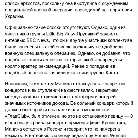
список артистов, поскольку она выступила с осуждением
специальной военной операции, проводимой на территории
Украины.
Официально такие списки отсутствуют. Однако, один из
участников группы Little Big Илья Прусикин* заявил в
интервью BBC News, что он и другие участники коллектива
были занесены в такой список, поскольку не одобрили
военную специальную операцию. Однако, он добавил, что
подобные списки артистов, которые якобы запрещены,
носят характер рекомендаций. Ранее о попадании в
подобный перечень заявили участники группы Каста.
Напомним, этим летом Манижа столкнулась с запретом
концертов и выступлений на фестивалях, закрытием
международных стриминговых платформ и потерей
значимых источников дохода. Ее сольный концерт, который
должен был пройти в начале июля в московском
«ГлавСlub», был отменен, но это не остановило певицу — 8
июля она устроила концерт в прямом эфире. Кроме того,
Манижа остается в России и говорит, что не намерена
уезжать. В интервью главному редактору Forbes Woman