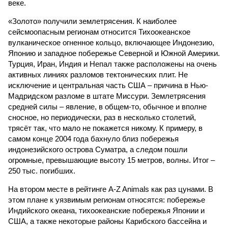
веке.
«Золото» получили землетрясения. К наиболее
сейсмоопасным регионам относится Тихоокеанское
вулканическое огненное кольцо, включающее Индонезию,
Японию и западное побережье Северной и Южной Америки.
Турция, Иран, Индия и Непал также расположены на очень
активных линиях разломов тектонических плит. Не
исключение и центральная часть США – причина в Нью-
Мадридском разломе в штате Миссури. Землетрясения
средней силы – явление, в общем-то, обычное и вполне
сносное, но периодически, раз в несколько столетий,
трясёт так, что мало не покажется никому. К примеру, в
самом конце 2004 года бахнуло близ побережья
индонезийского острова Суматра, а следом пошли
огромные, превышающие высоту 15 метров, волны. Итог –
250 тыс. погибших.
На втором месте в рейтинге A-Z Animals как раз цунами. В
этом плане к уязвимым регионам относятся: побережье
Индийского океана, тихо­океанские побережья Японии и
США, а также некоторые районы Карибского бассейна и