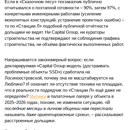
Если в «Сказочном лесу» техзаказчик публично
отчитывался о поэтапной готовности – 90%, затем 97%, с
конкретными инженерными работами (усиление
монолитных конструкций, устранение проектных ошибок) –
то по «Станции Л» подобной публичной отчётности
дольщики не видят. Ни Capital Group, ни кураторы
строительства не подтверждают ни соблюдения графика
строительства, ни объёма фактически выполненных работ.
Напрашивается закономерный вопрос: если
декларируемая «Capital Group модель (достраивать
проблемные объекты SSD») сработала на
Лосиноостровской, почему она не масштабируется на
Люблино? И означает ли отсутствие техники на площадке,
что в реальности подрядчик по «Станции Л» ещё даже не
определён?
Митинги
и палаточные лагеря у объекта в
2025–2026 годах, похоже, не изменили ситуацию.
«В
последние месяцы в личном общении нам перестали
называть даже ориентировочные сроки»
, – рассказывают
расстроенные дольщики.