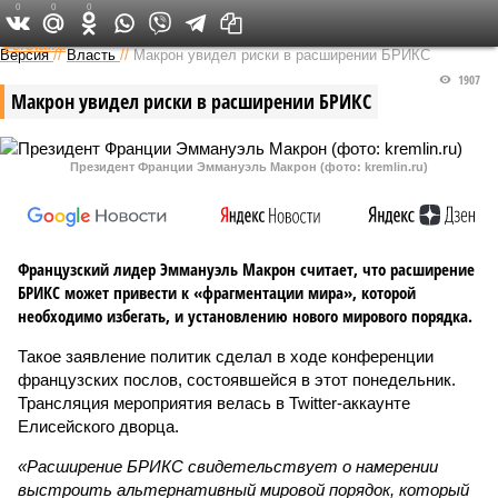
0
0
0
Федеральный выпуск
Версия
//
Власть
//
Макрон увидел риски в расширении БРИКС
1907
Макрон увидел риски в расширении БРИКС
Президент Франции Эммануэль Макрон (фото: kremlin.ru)
Французский лидер Эммануэль Макрон считает, что расширение
БРИКС может привести к «фрагментации мира», которой
необходимо избегать, и установлению нового мирового порядка.
Такое заявление политик сделал в ходе конференции
французских послов, состоявшейся в этот понедельник.
Трансляция мероприятия велась в Twitter-аккаунте
Елисейского дворца.
«Расширение БРИКС свидетельствует о намерении
выстроить альтернативный мировой порядок, который