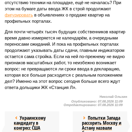
отсутствию техники на площадке, ещё не началась? При
этом на бумаге даты ввода ЖК в строй продолжают
фигурировать
в объявлениях о продаже квартир на
профильных порталах.
Для почти четырёх тысяч будущих собственников квартир
время давно измеряется не календарём, а очередными
переносами ожиданий. И пока на профильных порталах
продолжают указывать даты сдачи, главным индикатором
остается сама стройка. Если на ней по-прежнему не видно
признаков масштабных работ, то неизбежно возникает
вопрос: не превращаются ли сроки ввода в декларацию,
которая все больше расходится с реальным положением
дел? Именно на этот вопрос сегодня больше всего ждут
ответа дольщики ЖК «Станция Л».
Николай Ольхин
Опубликовано:
07.08.2026 11:09
Отредактировано:
07.08.2026 11:09
Украинскому
Попытки Запада
кандидату в
рассорить Москву и
конгресс США
Астану назвали