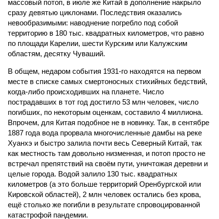
массовый потоп, в июле же Китай в дополнение накрыло
сразу девятью циклонами. Последствия оказались
невообразимыми: наводнение погребло под собой
территорию в 180 тыс. квадратных километров, что равно
по площади Карелии, шести Курским или Калужским
областям, десятку Чуваший.
В общем, недаром события 1931-го находятся на первом
месте в списке самых смертоносных стихийных бедствий,
когда-либо происходивших на планете. Число
пострадавших в тот год достигло 53 млн человек, число
погибших, по некоторым оценкам, составило 4 миллиона.
Впрочем, для Китая подобное не в новинку. Так, в сентябре
1887 года вода прорвала многочисленные дамбы на реке
Хуанхэ и быстро залила почти весь Северный Китай, так
как местность там довольно низменная, и потоп просто не
встречал препятствий на своём пути, уничтожая деревни и
целые города. Водой залило 130 тыс. квадратных
километров (а это больше территорий Оренбургской или
Кировской областей), 2 млн человек остались без крова,
ещё столько же погибли в результате спровоцированной
катастрофой пандемии.