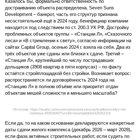
Казалось бы, формально ответственность по
достраиванию объекта распределена. Seven Suns
Development – банкрот, часть его структур признана
несостоятельной ещё в 2024 году, бенефициар компании
находится под следствием по ст. 200.3 УК РФ. Достройку
проблемных объектов группы – «Станции Л», «Сказочного
леса» и «В стремлении к свету», согласно информации на
сайтах Capital Group, осенью 2024 г. взяла на себя. Два из
трёх объектов уже сданы или близки к сдаче. Третий –
«Станция Л», крупнейший по числу пострадавших
дольщиков (3908 квартир в пяти корпусах) – по факту
остаётся стройплощадкой без стройки. Возникает вопрос:
распространяется ли договорённость 2024 года на
«Станцию Л» в полном объёме или приоритет отдан
объектам мешей сложности и меньшего масштаба?
Источник: https://avaho.ru/novostroyka/moskva/uvao/lyublino/svetlyy-mir-
stantsiya-l/9303640/?ysclid=msemqdok6w326352116
Если да, то на каком основании декларируются конкретные
даты сдачи жилого комплекса (декабрь 2026 – март 2028),
если фаза активных строительных работ, если судить по