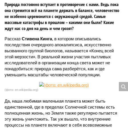
Природа постоянно вступает в противоречие с нами. Ведь пока
она стремится всё на планете держать в балансе, человечество
не особенно церемонится с окружающей средой. Самые
массовые катастрофы в прошлом – какими они были? Какие
ждут нас со дня на день и чем грозят?
Рассказ
Стивена Кинга
, в котором описывались
последствия очередного апокалипсиса, искусственно
вызванного группой биологов, называется «Конец всей
этой мерзости». В реальной жизни участия пытливых
исследователей в организации конца света может не
понадобиться: природа сама разберётся, как и где
уменьшить масштабы человеческой популяции.
(фото: en.wikipedia.org)
Да, наша любимая маленькая планета может быть
единственной, где в пределах Солнечной системы есть
полноценная жизнь, но Земля также регулярно пытается
эту жизнь уничтожить. Так уж вышло, что внутренние
процессы на планете включают в себя всевозможные