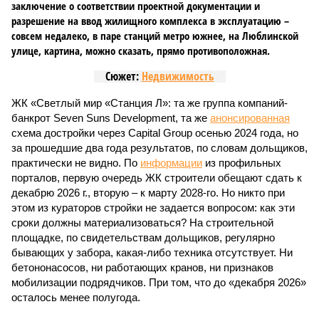
заключение о соответствии проектной документации и
разрешение на ввод жилищного комплекса в эксплуатацию –
совсем недалеко, в паре станций метро южнее, на Люблинской
улице, картина, можно сказать, прямо противоположная.
Сюжет:
Недвижимость
ЖК «Светлый мир «Станция Л»: та же группа компаний-
банкрот Seven Suns Development, та же
анонсированная
схема достройки через Capital Group осенью 2024 года, но
за прошедшие два года результатов, по словам дольщиков,
практически не видно. По
информации
из профильных
порталов, первую очередь ЖК строители обещают сдать к
декабрю 2026 г., вторую – к марту 2028-го. Но никто при
этом из кураторов стройки не задается вопросом: как эти
сроки должны материализоваться? На строительной
площадке, по свидетельствам дольщиков, регулярно
бывающих у забора, какая-либо техника отсутствует. Ни
бетононасосов, ни работающих кранов, ни признаков
мобилизации подрядчиков. При том, что до «декабря 2026»
осталось менее полугода.