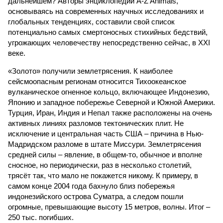
дальнейшем? Авторы энциклопедии A-Z Animals,
основываясь на современных научных исследованиях и
глобальных тенденциях, составили свой список
потенциально самых смертоносных стихийных бедствий,
угрожающих человечеству непосредственно сейчас, в XXI
веке.
«Золото» получили землетрясения. К наиболее
сейсмоопасным регионам относится Тихоокеанское
вулканическое огненное кольцо, включающее Индонезию,
Японию и западное побережье Северной и Южной Америки.
Турция, Иран, Индия и Непал также расположены на очень
активных линиях разломов тектонических плит. Не
исключение и центральная часть США – причина в Нью-
Мадридском разломе в штате Миссури. Землетрясения
средней силы – явление, в общем-то, обычное и вполне
сносное, но периодически, раз в несколько столетий,
трясёт так, что мало не покажется никому. К примеру, в
самом конце 2004 года бахнуло близ побережья
индонезийского острова Суматра, а следом пошли
огромные, превышающие высоту 15 метров, волны. Итог –
250 тыс. погибших.