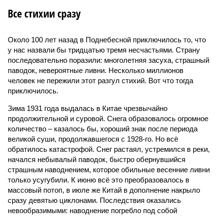
Все стихии сразу
Около 100 лет назад в Поднебесной приключилось то, что
у нас назвали бы тридцатью тремя несчастьями. Страну
последовательно поразили: многолетняя засуха, страшный
паводок, невероятные ливни. Несколько миллионов
человек не пережили этот разгул стихий. Вот что тогда
приключилось.
Зима 1931 года выдалась в Китае чрезвычайно
продолжительной и суровой. Снега образовалось огромное
количество – казалось бы, хороший знак после периода
великой суши, продолжавшегося с 1928-го. Но всё
обратилось катастрофой. Снег растаял, устремился в реки,
начался небывалый паводок, быстро обернувшийся
страшным наводнением, которое обильные весенние ливни
только усугубили. К июню всё это преобразовалось в
массовый потоп, в июле же Китай в дополнение накрыло
сразу девятью циклонами. Последствия оказались
невообразимыми: наводнение погребло под собой