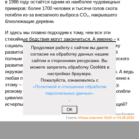
в 1986 году остаётся одним из наиболее чудовищных
примеров: более 1700 человек и тысячи голов скота
погибли из-за внезапного выброса CO₂, накрывшего
близлежащие деревни.
И здесь мы плавно подходим к тому, чем все эти
стихийные бедствия могут закончиться. А именно – к
социальному коллапсу, то есть фактическому упадку
Продолжая работу с сайтом вы даете
развитой цивилизации, зачастую с последующим её
согласие на обработку данных нашим
полным уничтожением. Среди причин такого трагического
сайтом и сторонними ресурсами. Вы
развития событий учёные называют деградацию
можете запретить обработку Cookies в
окружающей среды, истощение ресурсов и болезни. А ведь
настройках браузера.
любая природная катастрофа непременно ведёт именно к
Пожалуйста, ознакомьтесь с
этому – экономическому кризису, эпидемиям, голоду,
«Политикой в отношении обработки
резкому сокращению численности населения. Так погибли
персональных данных»
цивилизации шумеров, майя, кхмеров – список не
.
исчерпывающий. Какая цивилизация будет следующей?
OK
Илья Космач
Газета
«Наша версия» №29 от 03.08.2026
Опубликовано:
05.08.2026 13:00
Отредактировано:
05.08.2026 13:00