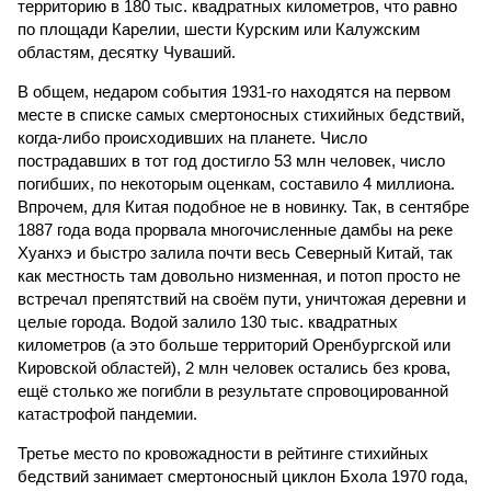
территорию в 180 тыс. квадратных километров, что равно
по площади Карелии, шести Курским или Калужским
областям, десятку Чуваший.
В общем, недаром события 1931-го находятся на первом
месте в списке самых смертоносных стихийных бедствий,
когда-либо происходивших на планете. Число
пострадавших в тот год достигло 53 млн человек, число
погибших, по некоторым оценкам, составило 4 миллиона.
Впрочем, для Китая подобное не в новинку. Так, в сентябре
1887 года вода прорвала многочисленные дамбы на реке
Хуанхэ и быстро залила почти весь Северный Китай, так
как местность там довольно низменная, и потоп просто не
встречал препятствий на своём пути, уничтожая деревни и
целые города. Водой залило 130 тыс. квадратных
километров (а это больше территорий Оренбургской или
Кировской областей), 2 млн человек остались без крова,
ещё столько же погибли в результате спровоцированной
катастрофой пандемии.
Третье место по кровожадности в рейтинге стихийных
бедствий занимает смертоносный циклон Бхола 1970 года,