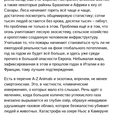
а также некоторые районы Бразилии и Африки к югу от
Сахары. Леса начинают гореть всё чаще и чаще,
достаточно посмотреть общемировую статистику; сотни
тысяч людей остаются без крова, десятки тысяч – гибнут.
Но проблема не только в этом. Проблема ещё и в том, что
огонь уничтожает лесную экосистему, сельское хозяйство
и кропотливо созданную человеком инфраструктуру.
Учитывая то, что пожары начинают становиться чуть ли не
ежегодной реальностью на фоне глобального потепления,
год за годом их будет всё больше, и здесь уже среди
прочего в большой опасности Европа. Небывалая жара,
зафиксированная в этом и прошлом годах в Италии и во
Франции, тому лучшее подтверждение.
Есть в перечне A-Z Animals и экзотика, впрочем, не менее
смертоносная. Это, в частности, «лимнические
извержения», о которых мало кто слышал. Речь идёт о
явлениях, когда большое количество углекислого газа
внезапно вырывается из глубин озёр, образуя невидимое
удушающее газовое облако, которое безжалостно убивает
людей и животных. Катастрофа на озере Ньос в Камеруне