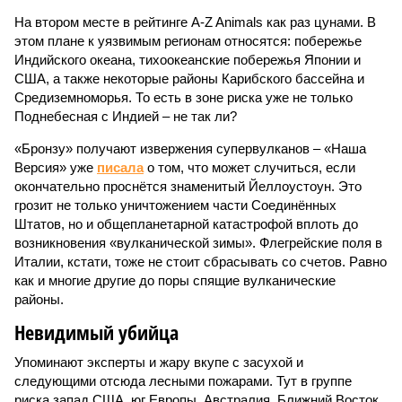
На втором месте в рейтинге A-Z Animals как раз цунами. В
этом плане к уязвимым регионам относятся: побережье
Индийского океана, тихо­океанские побережья Японии и
США, а также некоторые районы Карибского бассейна и
Средиземноморья. То есть в зоне риска уже не только
Поднебесная с Индией – не так ли?
«Бронзу» получают извержения супервулканов – «Наша
Версия» уже
писала
о том, что может случиться, если
окончательно проснётся знаменитый Йеллоустоун. Это
грозит не только уничтожением части Соединённых
Штатов, но и общепланетарной катастрофой вплоть до
возникновения «вулканической зимы». Флегрейские поля в
Италии, кстати, тоже не стоит сбрасывать со счетов. Равно
как и многие другие до поры спящие вулканические
районы.
Невидимый убийца
Упоминают эксперты и жару вкупе с засухой и
следующими отсюда лесными пожарами. Тут в группе
риска запад США, юг Европы, Австралия, Ближний Восток,