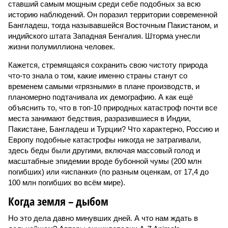
ставший самым мощным среди себе подобных за всю
историю наблюдений. Он поразил территории современной
Бангладеш, тогда называвшейся Восточным Пакистаном, и
индийского штата Западная Бенгалия. Шторма унесли
жизни полумиллиона человек.
Кажется, стремящаяся сохранить свою чистоту природа
что-то знала о том, какие именно страны станут со
временем самыми «грязными» в плане производств, и
планомерно подтачивала их демографию. А как ещё
объяснить то, что в топ-10 природных катастроф почти все
места занимают бедствия, разразившиеся в Индии,
Пакистане, Бангладеш и Турции? Что характерно, Россию и
Европу подобные катастрофы никогда не затрагивали,
здесь беды были другими, включая массовый голод и
масштабные эпидемии вроде бубонной чумы (200 млн
погибших) или «испанки» (по разным оценкам, от 17,4 до
100 млн погибших во всём мире).
Когда земля – дыбом
Но это дела давно минувших дней. А что нам ждать в