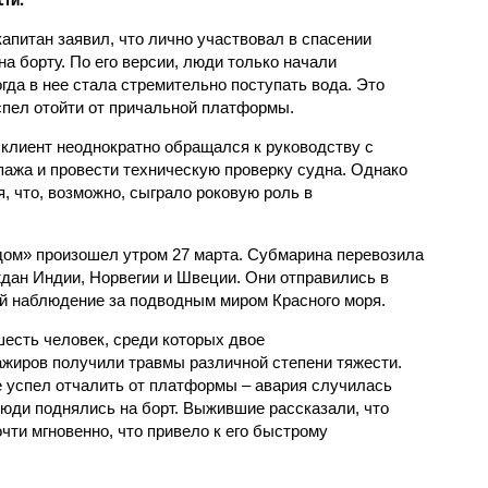
капитан заявил, что лично участвовал в спасении
а борту. По его версии, люди только начали
гда в нее стала стремительно поступать вода. Это
спел отойти от причальной платформы.
 клиент неоднократно обращался к руководству с
пажа и провести техническую проверку судна. Однако
, что, возможно, сыграло роковую роль в
ом» произошел утром 27 марта. Субмарина перевозила
аждан Индии, Норвегии и Швеции. Они отправились в
й наблюдение за подводным миром Красного моря.
шесть человек, среди которых двое
жиров получили травмы различной степени тяжести.
 успел отчалить от платформы – авария случилась
 люди поднялись на борт. Выжившие рассказали, что
чти мгновенно, что привело к его быстрому