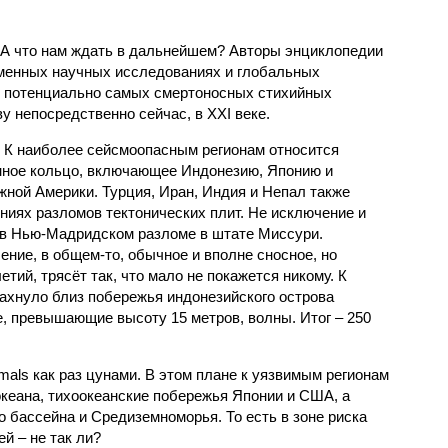
 А что нам ждать в дальнейшем? Авторы энциклопедии
еменных научных исследованиях и глобальных
к потенциально самых смертоносных стихийных
 непосредственно сейчас, в XXI веке.
 К наиболее сейсмоопасным регионам относится
нное кольцо, включающее Индонезию, Японию и
ной Америки. Турция, Иран, Индия и Непал также
ниях разломов тектонических плит. Не исключение и
 в Нью-Мадридском разломе в штате Миссури.
ние, в общем-то, обычное и вполне сносное, но
етий, трясёт так, что мало не покажется никому. К
бахнуло близ побережья индонезийского острова
, превышающие высоту 15 метров, волны. Итог – 250
imals как раз цунами. В этом плане к уязвимым регионам
кеана, тихо­океанские побережья Японии и США, а
 бассейна и Средиземноморья. То есть в зоне риска
й – не так ли?