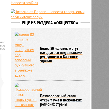
США
Новости smi2.ru
10:07
Жители Словакии захотели
вернуть гражданство России
10:02
Минтранс заявил о готовности
ЕЩЕ ИЗ РАЗДЕЛА «ОБЩЕСТВО»
рассмотреть возможность запуска
прямого авиасообщения с
Бразилией и Аргентиной
йнов
10:21
Более 80 человек могут
10:21
находиться под завалами
рухнувшего в Бангкоке
здания
Пожароопасный сезон
открыт уже в нескольких
регионах страны