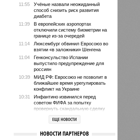
11:55
Учёные назвали неожиданный
способ снизить риск развития
диабета
11:39
В европейских аэропортах
отключили систему биометрии на
границе из-за очередей
11:14
Люксембург обвинил Евросоюз во
взятии «в заложники» Шенгена
11:04
Генконсульство Испании
выпустило предупреждение для
россиян
10:39
МИД РФ: Евросоюз не позволит в
ближайшее время урегулировать
конфликт на Украине
10:31
Инфантино извинился перед
советом ФИФА за попытку
провернуть скандальную сделку
10:26
В Польше рассказали о тренде
ЕЩЕ НОВОСТИ
нападений на украинцев в стране
10:10
Трамп пригрозил тюрьмой за
НОВОСТИ ПАРТНЕРОВ
утечки о нехватке боеприпасов у