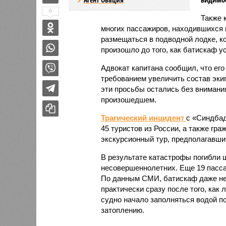
0
Также 
многих пассажиров, находившихся н
размещаться в подводной лодке, ко
произошло до того, как батискаф у
Адвокат капитана сообщил, что его
требованием увеличить состав эки
эти просьбы остались без внимания
произошедшем.
Трагический инцидент
с «Синдбад
45 туристов из России, а также гр
экскурсионный тур, предполагавши
В результате катастрофы погибли 
несовершеннолетних. Еще 19 пасса
По данным СМИ, батискаф даже не
практически сразу после того, как
судно начало заполняться водой по
затоплению.