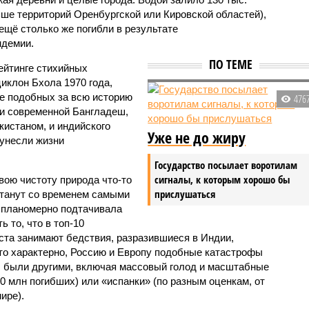
ьше территорий Оренбургской или Кировской областей),
 ещё столько же погибли в результате
ндемии.
ПО ТЕМЕ
ейтинге стихийных
иклон Бхола 1970 года,
 подобных за всю историю
476
и современной Бангладеш,
истаном, и индийского
Уже не до жиру
унесли жизни
Государство посылает воротилам
сигналы, к которым хорошо бы
вою чистоту природа что-то
прислушаться
станут со временем самыми
и планомерно подтачивала
 то, что в топ-10
ста занимают бедствия, разразившиеся в Индии,
то характерно, Россию и Европу подобные катастрофы
ды были другими, включая массовый голод и масштабные
 млн погибших) или «испанки» (по разным оценкам, от
ире).