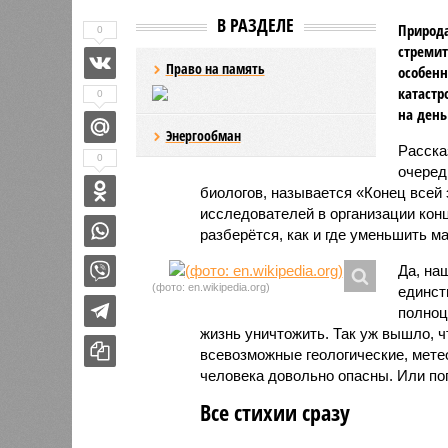
В РАЗДЕЛЕ
Природа
0
стремит
Право на память
особенн
катастр
0
на день
Энергообман
Расск
0
очеред
биологов, называется «Конец всей
исследователей в организации кон
разберётся, как и где уменьшить 
Да, на
(фото: en.wikipedia.org)
единст
полноц
жизнь уничтожить. Так уж вышло, 
всевозможные геологические, мете
человека довольно опасны. Или по
Все стихии сразу