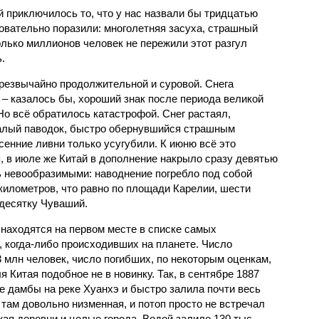
й приключилось то, что у нас назвали бы тридцатью
овательно поразили: многолетняя засуха, страшный
олько миллионов человек не пережили этот разгул
.
чрезвычайно продолжительной и суровой. Снега
 – казалось бы, хороший знак после периода великой
Но всё обратилось катастрофой. Снег растаял,
валый паводок, быстро обернувшийся страшным
енние ливни только усугубили. К июню всё это
, в июле же Китай в дополнение накрыло сразу девятью
 невообразимыми: наводнение погребло под собой
километров, что равно по площади Карелии, шести
десятку Чуваший.
 находятся на первом месте в списке самых
 когда-либо происходивших на планете. Число
3 млн человек, число погибших, по некоторым оценкам,
 Китая подобное не в новинку. Так, в сентябре 1887
е дамбы на реке Хуанхэ и быстро залила почти весь
 там довольно низменная, и потоп просто не встречал
жая деревни и целые города. Водой залило 130 тыс.