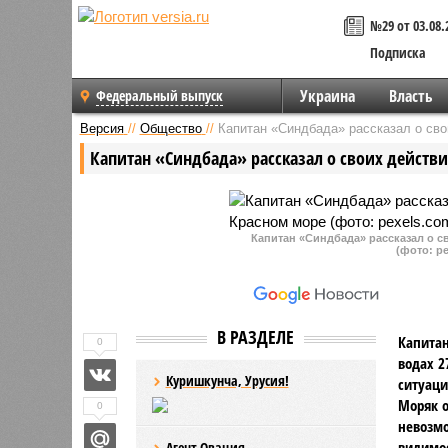
№29 от 03.08.
Подписка
Украина
Власть
Федеральный выпуск
Версия
//
Общество
//
Капитан «Синдбада» рассказал о сво
Капитан «Синдбада» рассказал о своих действ
Капитан «Синдбада» рассказал о с
(фото: pe
В РАЗДЕЛЕ
Капитан
0
водах 2
Куришкунча, Урусия!
ситуаци
Моряк о
0
невозмо
видимос
Агент Овация