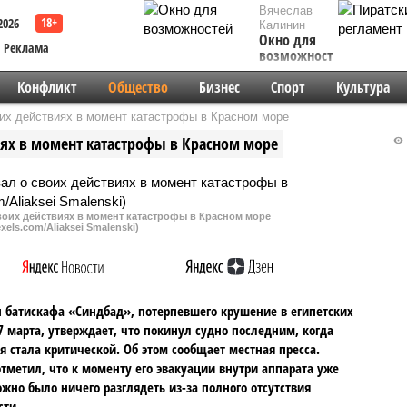
Вячеслав
2026
Калинин
Окно для
Реклама
возможностей
Конфликт
Общество
Бизнес
Спорт
Культура
их действиях в момент катастрофы в Красном море
иях в момент катастрофы в Красном море
воих действиях в момент катастрофы в Красном море
xels.com/Aliaksei Smalenski)
 батискафа «Синдбад», потерпевшего крушение в египетских
7 марта, утверждает, что покинул судно последним, когда
я стала критической. Об этом сообщает местная пресса.
тметил, что к моменту его эвакуации внутри аппарата уже
жно было ничего разглядеть из-за полного отсутствия
ти.