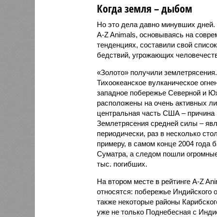
Когда земля – дыбом
Но это дела давно минувших дней.
A-Z Animals, основываясь на совр
тенденциях, составили свой списо
бедствий, угрожающих человечеству
«Золото» получили землетрясения.
Тихоокеанское вулканическое огне
западное побережье Северной и Юж
расположены на очень активных ли
центральная часть США – причина
Землетрясения средней силы – явле
периодически, раз в несколько стол
примеру, в самом конце 2004 года 
Суматра, а следом пошли огромные
тыс. погибших.
На втором месте в рейтинге A-Z An
относятся: побережье Индийского о
также некоторые районы Карибского
уже не только Поднебесная с Индие