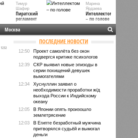
Тимур
Марина
Шафир
Ярдаева
Пиратский
Интеллектом
регламент
– по голове
Москва
ПОСЛЕДНИЕ НОВОСТИ
1232
12:50
Проект самолёта без окон
подвергся критике психологов
12:39
СКР выявил новые эпизоды в
серии похищений девушек
вымогателями
12:34
Хуснуллин заявил о
необходимости проработки ж/д
выхода России к Индийскому
океану
12:05
В Японии опять произошло
землетрясение
12:03
В Египте безработный мужчина
притворялся судьёй и вымогал
деньги