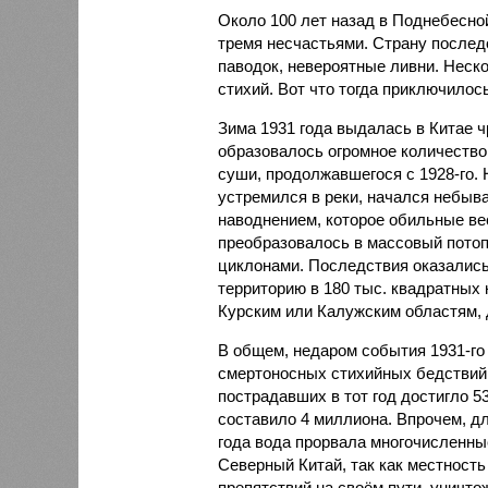
Около 100 лет назад в Поднебесно
тремя несчастьями. Страну послед
паводок, невероятные ливни. Неск
стихий. Вот что тогда приключилось
Зима 1931 года выдалась в Китае 
образовалось огромное количество
суши, продолжавшегося с 1928-го. 
устремился в реки, начался небы
наводнением, которое обильные вес
преобразовалось в массовый потоп
циклонами. Последствия оказались
территорию в 180 тыс. квадратных 
Курским или Калужским областям, 
В общем, недаром события 1931-го
смертоносных стихийных бедствий,
пострадавших в тот год достигло 5
составило 4 миллиона. Впрочем, для
года вода прорвала многочисленны
Северный Китай, так как местность
препятствий на своём пути, уничто