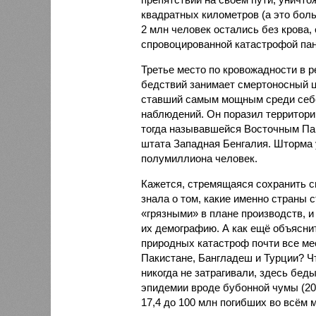
квадратных километров (а это бол
2 млн человек остались без крова,
спровоцированной катастрофой па
Третье место по кровожадности в р
бедствий занимает смертоносный ц
ставший самым мощным среди себе
наблюдений. Он поразил территори
тогда называвшейся Восточным Пак
штата Западная Бенгалия. Шторма 
полумиллиона человек.
Кажется, стремящаяся сохранить с
знала о том, какие именно страны 
«грязными» в плане производств, 
их демографию. А как ещё объяснить
природных катастроф почти все ме
Пакистане, Бангладеш и Турции? Ч
никогда не затрагивали, здесь бе
эпидемии вроде бубонной чумы (200
17,4 до 100 млн погибших во всём м