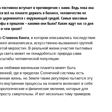
 постоянно вступает в противоречие с нами. Ведь пока она
ся всё на планете держать в балансе, человечество не
о церемонится с окружающей средой. Самые массовые
офы в прошлом – какими они были? Какие ждут нас со дня
 и чем грозят?
аз
Стивена Кинга
, в котором описывались последствия
ного апокалипсиса, искусственно вызванного группой
 этой мерзости». В реальной жизни участия пытливых
ца света может не понадобиться: природа сама
масштабы человеческой популяции.
ша любимая маленькая планета может быть
венной, где в пределах Солнечной системы есть
енная жизнь, но Земля также регулярно пытается эту
что внутренние процессы на планете включают в себя
орологические и физические явления, которые для
просту смертельны. И вот несколько тому примеров.