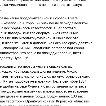
олько миллионов человек не пережили этот разгул
.
чрезвычайно продолжительной и суровой. Снега
 – казалось бы, хороший знак после периода великой
Но всё обратилось катастрофой. Снег растаял,
валый паводок, быстро обернувшийся страшным
енние ливни только усугубили. К июню всё это
, в июле же Китай в дополнение накрыло сразу девятью
 невообразимыми: наводнение погребло под собой
километров, что равно по площади Карелии, шести
десятку Чуваший.
 находятся на первом месте в списке самых
 когда-либо происходивших на планете. Число
3 млн человек, число погибших, по некоторым оценкам,
 Китая подобное не в новинку. Так, в сентябре 1887
е дамбы на реке Хуанхэ и быстро залила почти весь
 там довольно низменная, и потоп просто не встречал
жая деревни и целые города. Водой залило 130 тыс.
ьше территорий Оренбургской или Кировской областей),