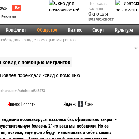
Вячеслав
2026
Калинин
Окно для
Реклама
возможностей
Конфликт
Общество
Бизнес
Спорт
Культура
 побеждали ковид с помощью мигрантов
и ковид с помощью мигрантов
/pxhere.com/ru/photo/846473
пандемии коронавируса, казалось бы, официально закрыт -
увствительную болезнь 21-го века мы победили. Но ее
ты, похоже, еще долго будут напоминать о себе с самых
нных сторон. Взять то же дело бывшего руководителя