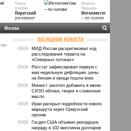
Тимур
Марина
Шафир
Ярдаева
Пиратский
Интеллектом
регламент
– по голове
Москва
ПОСЛЕДНИЕ НОВОСТИ
2966
05/08
МИД России раскритиковал ход
расследования теракта на
«Северных потоках»
05/08
Росстат зафиксировал первую с
мая недельную дефляцию: цены
на бензин и овощи пошли вниз
05/08
Минюст захотел добавить в меню
СИЗО яблоки, творог и сливочное
масло
05/08
Иран раскрыл подробности нового
маршрута через Ормузский
пролив
05/08
Госдеп США объявил рекордную
награду в 102 миллиона долларов