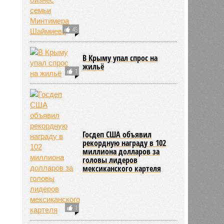
45
В Крыму упал спрос на
жильё
1
Госдеп США объявил
рекордную награду в 102
миллиона долларов за
головы лидеров
мексиканского картеля
1