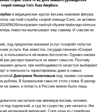
 скорой помощи Coris Льва Авербаха.
вербах
в медицинских кругах весьма знаковая фигура.
тель частной службы скорой помощи Coris, он активно
2024/06/26/rossiyanam-raskryli-vliyanie-teplovogo-stressa-
Теперь повестки выписывают ему самому. И совсем не
ие, под предлогом оказания услуг «скорой» попутно
кие услуги. Как известно, государственная «Скорая
, и пользоваться ей можно бесплатно. Однако какова
ий раз распространяться не имеет смысла. Поэтому
лишние» деньги, при необходимости зачастую выбирают
форт и лояльность гарантированы даже в самых
оллегой
Дмитрием Яковлевым
под такими случаями
а рубежа. В буквальном смысле этого слова. В разгар
ли на замке, и попасть в Россию можно было лишь
дователи насчитали как минимум восемь человек.
я под подпиской, и суд по существу уже начался. Им
ация незаконной миграции). Coris одна из старейших