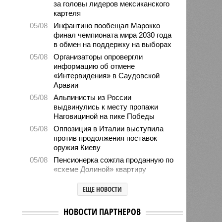
за головы лидеров мексиканского
картеля
05/08
Инфантино пообещал Марокко
финал чемпионата мира 2030 года
в обмен на поддержку на выборах
05/08
Организаторы опровергли
информацию об отмене
«Интервидения» в Саудовской
Аравии
05/08
Альпинисты из России
выдвинулись к месту пропажи
Наговициной на пике Победы
05/08
Оппозиция в Италии выступила
против продолжения поставок
оружия Киеву
05/08
Пенсионерка сожгла проданную по
«схеме Долиной» квартиру
05/08
Microsoft обвинила российских
ЕЩЕ НОВОСТИ
хакеров в глобальной охоте за
данными туристов через Wi-Fi в
отелях
НОВОСТИ ПАРТНЕРОВ