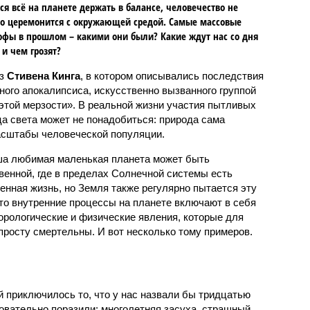
ся всё на планете держать в балансе, человечество не
о церемонится с окружающей средой. Самые массовые
офы в прошлом – какими они были? Какие ждут нас со дня
 и чем грозят?
аз
Стивена Кинга
, в котором описывались последствия
ного апокалипсиса, искусственно вызванного группой
 этой мерзости». В реальной жизни участия пытливых
ца света может не понадобиться: природа сама
масштабы человеческой популяции.
ша любимая маленькая планета может быть
венной, где в пределах Солнечной системы есть
енная жизнь, но Земля также регулярно пытается эту
что внутренние процессы на планете включают в себя
орологические и физические явления, которые для
просту смертельны. И вот несколько тому примеров.
й приключилось то, что у нас назвали бы тридцатью
овательно поразили: многолетняя засуха, страшный