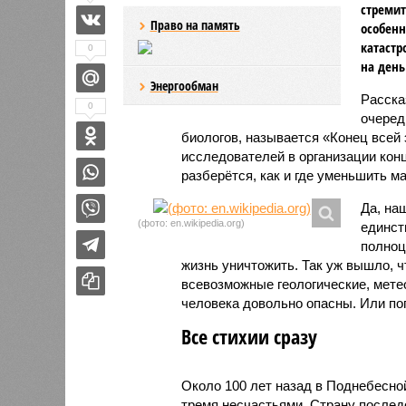
стремит
Право на память
особенн
катастр
0
на день
Энергообман
Расск
0
очеред
биологов, называется «Конец всей
исследователей в организации кон
разберётся, как и где уменьшить 
Да, на
(фото: en.wikipedia.org)
единст
полноц
жизнь уничтожить. Так уж вышло, 
всевозможные геологические, мете
человека довольно опасны. Или по
Все стихии сразу
Около 100 лет назад в Поднебесно
тремя несчастьями. Страну послед