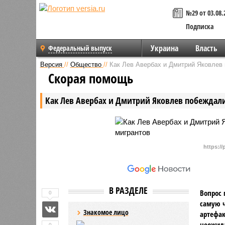
№29 от 03.08.
Подписка
Украина
Власть
Федеральный выпуск
Версия
//
Общество
//
Как Лев Авербах и Дмитрий Яковлев
Скорая помощь
Как Лев Авербах и Дмитрий Яковлев побеждал
https:/
В РАЗДЕЛЕ
Вопрос 
0
самую ч
Знакомое лицо
артефак
неожида
0