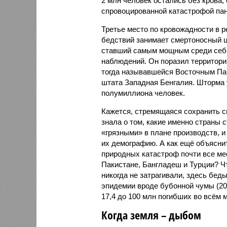
2 млн человек остались без крова,
спровоцированной катастрофой па
Третье место по кровожадности в р
бедствий занимает смертоносный ц
ставший самым мощным среди себе
наблюдений. Он поразил территори
тогда называвшейся Восточным Пак
штата Западная Бенгалия. Шторма 
полумиллиона человек.
Кажется, стремящаяся сохранить с
знала о том, какие именно страны 
«грязными» в плане производств, 
их демографию. А как ещё объяснить
природных катастроф почти все ме
Пакистане, Бангладеш и Турции? Ч
никогда не затрагивали, здесь бе
эпидемии вроде бубонной чумы (200
17,4 до 100 млн погибших во всём м
Когда земля – дыбом