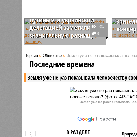
Во внешности и манерах
заподо
Уиткоффа на встречах с
генера
Путиным и украинской
зрител
делегацией заметили
1387
концер
значительную разницу
0
Таблоиды
Журналисты обратили внимание,
что акте
как вел себя спецпосланник
прибегну
Версия
//
Общество
//
Земля уже не раз показывала человеч
президента США Дональда
увеличен
Последние времена
Трампа Стив Уиткофф во время
концерто
визита в Кремль и в ходе
зрителей
Земля уже не раз показывала человечеству свой
недавней встречи с украинской
пользова
делегацией в Майами.
сгенерир
нейросет
Земля уже не раз показывала чел
В РАЗДЕЛЕ
Природа
0