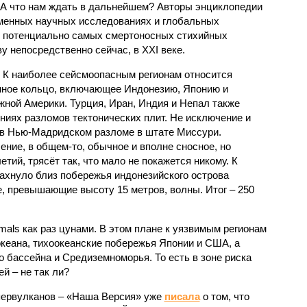
 А что нам ждать в дальнейшем? Авторы энциклопедии
еменных научных исследованиях и глобальных
к потенциально самых смертоносных стихийных
 непосредственно сейчас, в XXI веке.
 К наиболее сейсмоопасным регионам относится
нное кольцо, включающее Индонезию, Японию и
ной Америки. Турция, Иран, Индия и Непал также
ниях разломов тектонических плит. Не исключение и
 в Нью-Мадридском разломе в штате Миссури.
ние, в общем-то, обычное и вполне сносное, но
етий, трясёт так, что мало не покажется никому. К
бахнуло близ побережья индонезийского острова
, превышающие высоту 15 метров, волны. Итог – 250
imals как раз цунами. В этом плане к уязвимым регионам
кеана, тихо­океанские побережья Японии и США, а
 бассейна и Средиземноморья. То есть в зоне риска
й – не так ли?
первулканов – «Наша Версия» уже
писала
о том, что