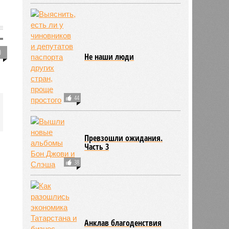
0
Не наши люди
44
Превзошли ожидания.
Часть 3
38
Анклав благоденствия