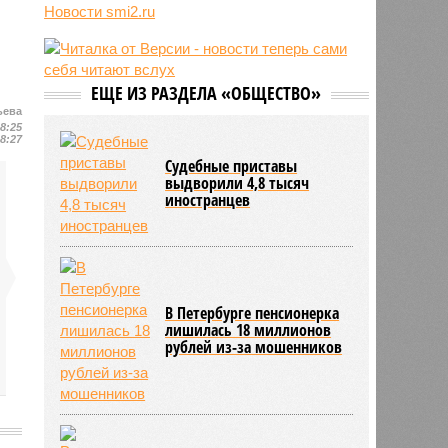
05/08
Baza: в водопроводной воде в
Новости smi2.ru
Тюмени обнаружено превышение
ряда вредных веществ
05/08
ТЦК заработали 3 миллиарда
долларов на «мёртвых душах»
ЕЩЕ ИЗ РАЗДЕЛА «ОБЩЕСТВО»
05/08
В Испании потребовали исключить
ьева
Марокко из числа организаторов
08:25
08:27
чемпионата мира 2030 года из-за
Судебные приставы
миграционного кризиса
выдворили 4,8 тысяч
05/08
Сотрудница полиции помогла
иностранцев
сыну обстрелять конкурирующую
банду
В Петербурге пенсионерка
лишилась 18 миллионов
рублей из-за мошенников