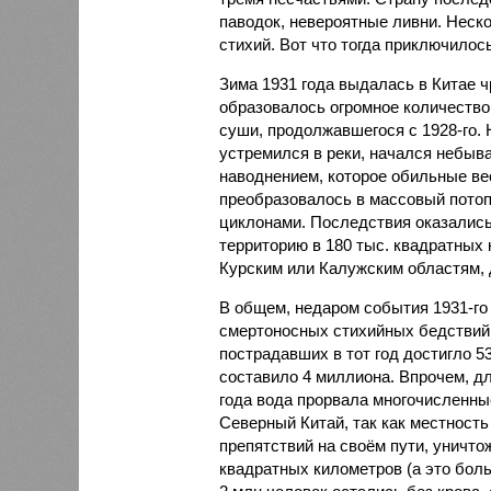
паводок, невероятные ливни. Неск
стихий. Вот что тогда приключилось
Зима 1931 года выдалась в Китае 
образовалось огромное количество
суши, продолжавшегося с 1928-го. 
устремился в реки, начался небы
наводнением, которое обильные вес
преобразовалось в массовый потоп
циклонами. Последствия оказались
территорию в 180 тыс. квадратных 
Курским или Калужским областям, 
В общем, недаром события 1931-го
смертоносных стихийных бедствий,
пострадавших в тот год достигло 5
составило 4 миллиона. Впрочем, для
года вода прорвала многочисленны
Северный Китай, так как местность
препятствий на своём пути, уничто
квадратных километров (а это бол