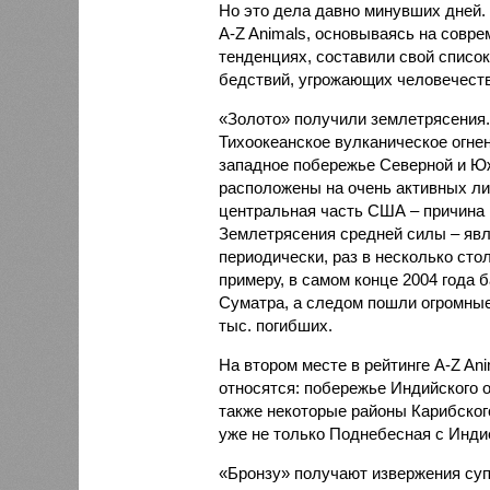
Но это дела давно минувших дней.
A-Z Animals, основываясь на совр
тенденциях, составили свой списо
бедствий, угрожающих человечеству
«Золото» получили землетрясения.
Тихоокеанское вулканическое огне
западное побережье Северной и Юж
расположены на очень активных ли
центральная часть США – причина
Землетрясения средней силы – явле
периодически, раз в несколько стол
примеру, в самом конце 2004 года 
Суматра, а следом пошли огромные
тыс. погибших.
На втором месте в рейтинге A-Z An
относятся: побережье Индийского о
также некоторые районы Карибского
уже не только Поднебесная с Индие
«Бронзу» получают извержения су