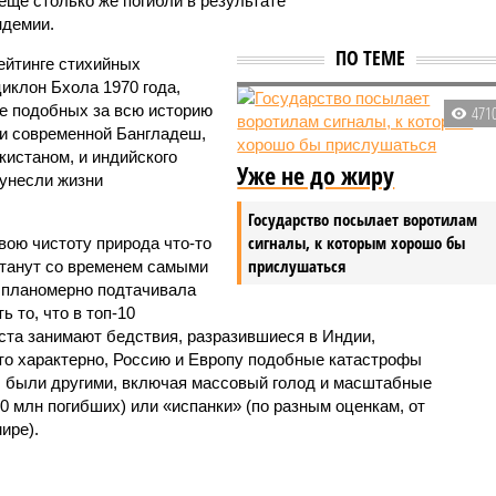
 ещё столько же погибли в результате
ндемии.
ПО ТЕМЕ
ейтинге стихийных
иклон Бхола 1970 года,
 подобных за всю историю
471
и современной Бангладеш,
истаном, и индийского
Уже не до жиру
унесли жизни
Государство посылает воротилам
сигналы, к которым хорошо бы
вою чистоту природа что-то
прислушаться
станут со временем самыми
и планомерно подтачивала
 то, что в топ-10
ста занимают бедствия, разразившиеся в Индии,
то характерно, Россию и Европу подобные катастрофы
ды были другими, включая массовый голод и масштабные
 млн погибших) или «испанки» (по разным оценкам, от
ире).