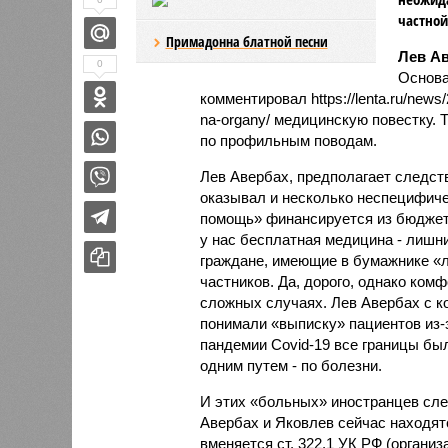
частной
Примадонна блатной песни
Лев А
0
Основа
комментировал https://lenta.ru/news/
na-organy/ медицинскую повестку. 
по профильным поводам.
Лев Авербах, предполагает следств
оказывал и несколько неспецифичес
помощь» финансируется из бюджета
у нас бесплатная медицина - лишн
граждане, имеющие в бумажнике «
частников. Да, дорого, однако ком
сложных случаях. Лев Авербах с к
понимали «выписку» пациентов из-з
пандемии Covid-19 все границы бы
одним путем - по болезни.
И этих «больных» иностранцев сле
Авербах и Яковлев сейчас находятс
вменяется ст. 322.1 УК РФ (организ