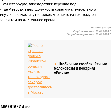
нкт-Петербурге, впоследствии перешла под
 где Авербах занял должность советника генерального
ну лишь отчасти, утверждая, что никто из тех, кому он
ивался там на длительное время.
Лидия Григор
Опубликовано:
13.04.2025 
Отредактировано:
13.04.2025 
Необычные корабли. Речные
молоковозы и пожарная
«Ракета»
Блогер и
ОММЕНТАРИИ
предпринимательница
0
Смита