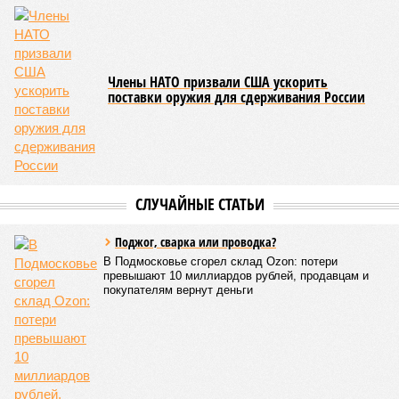
приводят к катастрофическим изменениям внутри неё – и
она погибает.
«У 80-летнего человека в типичной клетке
присутствуют тысячи соматических мутаций. У
организма нет механики, которая позволила бы ему
вернуться и исправить повреждения, уже записанные в
геноме,
– рассказывает
Джереми Клерк
, доцент
медицинской школы Гроссмана при Нью-Йоркском
университете.
– На протяжении десятилетий
накопившиеся повреждения снижают эффективность
работы клетки, а в некоторых случаях создают
предпосылки для развития рака»
. То есть получается, что,
какие бы антивозрастные процедуры вы ни проводили, как
бы ни пытались замедлить старение, устраняя его
причины, всё равно ничего не выйдет – мутации возьмут
своё.
Цифры
По данным за 2025 год, лидером по средней
продолжительности жизни из всех стран стало
Княжество Монако. В общем-то, неудивительно с