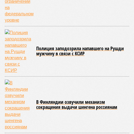
неспособность контролировать выработку и поддержание
белков, а также дисфункция митохондрий. Некоторые из
этих признаков обратимы. Во всяком случае, таковы
предположения исследователей. Например, одним из
признаков биологического старения является уменьшение
длины теломер (защитных «колпачков» на концах
хромосом) – такое можно исправить и заодно увеличить
продолжительность жизни.
Но первая и главная проблема, пишет издание Medical
News Today, в соматических мутациях. Это изменения в
генетическом коде любой клетки организма (кроме
сперматозоидов и яйцеклеток), которые являются
неизбежным следствием деления клеток и происходят на
протяжении всей нашей жизни. Иногда они возникают под
воздействием внешних факторов, условно таких как
ультрафиолет, а иногда… это просто случается. Просто
«потому что». И учёные до сих пор бьются над загадкой
почему.
Некоторые мутации не слишком разрушительны, и клетка
может существовать в слегка изменённом виде. Другие же