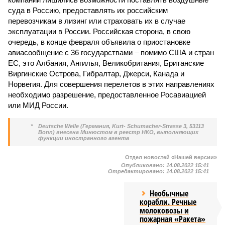
суда в Россию, предоставлять их российским
перевозчикам в лизинг или страховать их в случае
эксплуатации в России. Российская сторона, в свою
очередь, в конце февраля объявила о приостановке
авиасообщение с 36 государствами – помимо США и стран
ЕС, это Албания, Ангилья, Великобритания, Британские
Виргинские Острова, Гибралтар, Джерси, Канада и
Норвегия. Для совершения перелетов в этих направлениях
необходимо разрешение, предоставленное Росавиацией
или МИД России.
*
Deutsche Welle (Германия, Kurt- Schumacher-Strasse 3, 53113
Bonn) внесена Минюстом в реестр НКО, выполняющих
функции иностранного агента
Отдел новостей «Нашей версии»
Опубликовано:
14.08.2022 15:41
Отредактировано:
14.08.2022 15:41
Необычные
корабли. Речные
молоковозы и
пожарная «Ракета»