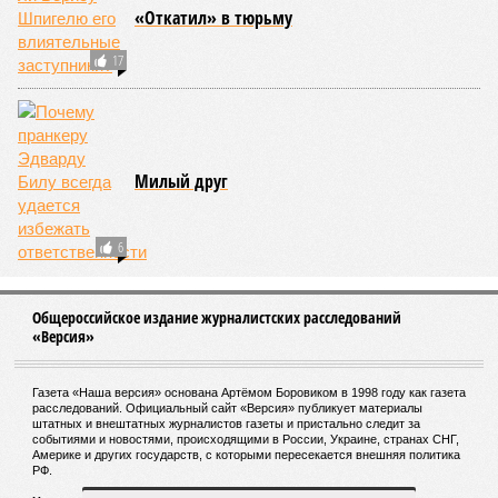
воздействия вирусов. На этот вопрос ответа у учёных из
Сколкова нет. Во всяком случае, пока нет.
Кстати
Самым долгоживущим человеком на Земле остаётся
француженка Жанна Кальман, родившаяся 21 февраля
1875 года в Арле и там же скончавшаяся 4 августа
1997-го, – на момент смерти ей было 122 года и 164
дня.
Всю свою жизнь она прожила в родном городе, лишь к
110 годам решившись на переезд в дом престарелых La
Maison du Lac, где через 12 лет и умерла. Покидала
свою квартиру она без особого удовольствия, но
причина расставания с родной обителью была веской:
в ходе готовки женщина случайно устроила дома
пожар.
Когда Жанне Кальман было 115 лет, она упала с
лестницы и сломала бедро и с тех пор передвигалась в
инвалидном кресле. Нейропсихолог Карен Ричи раз в
полгода проводила исследования психического и