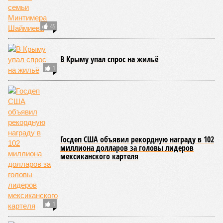
частности, клетки печени: они с радостью заменят старые,
процветая бесконечно долго. С другой стороны, клетки
миокарда (среднего слоя сердечной мышцы) и нейроны
(клетки головного мозга) гораздо более подвержены
мутациям: если их функция деления и размножения
утрачена, восстановить её невозможно. Когда они
перестают функционировать, отказывают сердце и мозг,
что, разумеется, приводит к смерти. Авторы исследования
называют эти типы клеток «критическими точками
ограничения продолжительности жизни».
Причина ясна, но будущее в тумане
Получается, что бедная несчастная печень, вынужденная
переваривать вредную пищу и прочий алкоголь на
ежедневной основе, могла бы прожить десятки тысяч лет!
А вот мозг, от которого эта печень полностью зависит, – нет.
Согласно сколковской модели повреждение одних только
нейронов сокращает среднюю продолжительность жизни
до 194 лет, а повреждение клеток сердечной мышцы – до
208 лет. Эти результаты заставляют усомниться в мечтах
энтузиастов долголетия, таких как биохакер Брайан