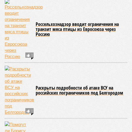
Джонсон, который ежегодно тратит миллионы долларов на
попытки замедлить процесс старения и в конечном счёте
опередить саму смерть, иронизируют в New York Post.
Главная проблема и печаль в том, что не в одних только
мутациях дело.
«Наше исследование показывает, что
соматические мутации вносят значительный вклад в
старение, но сами по себе они не могут объяснить
наблюдаемую смертность, –
цитирует Medical Express
соавтора исследования
Дмитрия Крюкова
, научного
сотрудника Центра био- и медицинских технологий
Сколтеха и старшего научного сотрудника AIRI. –
Это
означает, что другие механизмы старения, такие как
потеря протеостаза, митохондриальная дисфункция или
эпигенетические изменения, вносят сопоставимый вклад
в ограничение продолжительности жизни».
Впрочем, исключение соматических мутаций в любом
случае сильно бы продлило человеческую жизнь. Но как
их исключить? Ведь всё это зависит от множества
вводных, от обычных ошибок при делении клеток до
стрессовых факторов, состояния окружающей среды и