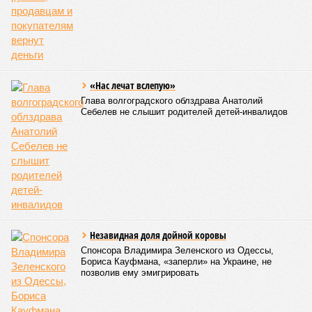
учётом богатства и благополучия этого крохотного
клочка суши. Но второе место удивляет – оно,
оказывается, за Гонконгом. Если в Монако
большинство доживают до 87 лет, то в Гонконге – до
85 с копейками. «Бронза» за Японией – почти 85 лет.
Далее следуют Южная Корея, Швейцария и Австралия.
Средняя продолжительность жизни в России – 74,2
года, от лидеров рейтинга мы очень далеки. Впрочем,
Владимир Путин поставил задачу, чтобы к 2030 году
эта цифра выросла до 78 лет, а к 2036 году – до 81
года. Как это будет выполняться, неизвестно.
Эта железная печень
В своём новейшем исследовании, опубликованном в NPJ
Aging, группа учёных из Сколковского института науки и
технологий во главе с доктором биологических наук
Екатериной Храмеевой
подсчитала максимальный срок
жизни человека. Вернее, каким бы этот срок мог быть, если
исключить из уравнения все признаки старения, в том
числе и соматические мутации.