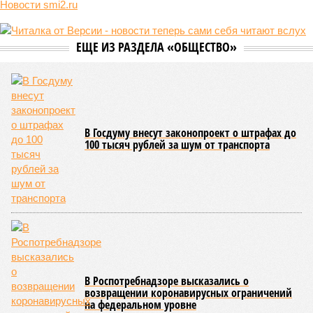
Мы могли бы жить сотни лет, но этого никогда не будет (фото: Deep
Vision)
Как бы мы ни старались, достигнуть бессмертия у человека не
получится никогда, даже при самых совершенных технологиях и
самой совершенной медицине. Точку в многолетних дебатах о
долголетии поставило новое исследование российских учёных: в
теории максимальный предел жизни – 194 года. Но и этот
возраст практически вряд ли достижим – во всём виноваты
мутации ДНК.
Сюжет:
Здоровье
В 2023 году в статье, опубликованной в научном издании
Cell.com, были описаны 12 признаков старения. К ним
относятся – не пугайтесь учёных терминов – повышенная
вероятность генетических мутаций при делении клетки,