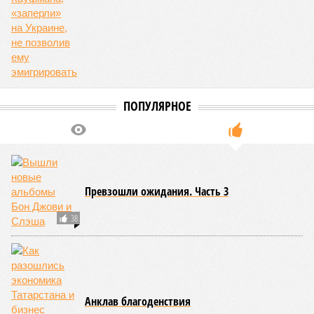
Итак, пишет в своей разошедшейся на многомиллионную
аудиторию публикации New York Post (почему, кстати, New
York Post, а не отечественные издания?), получилось, что
средним показателем было бы 1759 лет, а максимальным –
29 921 год. Неплохо: одному-единственному человеку
можно было бы застать сразу несколько концов света,
ледниковых периодов и крушение десятка-другого
развитых цивилизаций. Но мы снова возвращаемся к
катастрофическим изменениям в ДНК, которые начисто
вычёркивают эти цифры из всех возможных вариантов
долголетия.
«При устранении всех остальных причин
старения только соматические мутации сокращают
теоретическую среднюю продолжительность жизни с
1759 до 156 лет»
, – рассказывает
Евгений Ефимов
, один
из ключевых авторов исследования, научный сотрудник
Центра био- и медицинских технологий Сколтеха и
научный сотрудник Института искусственного интеллекта
(AIRI).
Интересно, что некоторые ткани нашего организма более
устойчивы к соматическим мутациям, чем другие. В