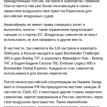
принадлежащих России, застряли в аэропортах Германии.
Они остаются там уже более пяти месяцев в связи с
закрытием воздушного пространства Евросоюза для
российских воздушных судов.
Авиалайнеры не имеют права совершать взлет и
выполнять полеты – такие ограничения предполагают
санкции со стороны ЕС. Владельцы самолетов не могут
использовать их или направить в другие места.
В частности, три самолета Ан-124 застряли в аэропорту
Лейпцига, в Кельне находятся один Bombardier Challenger
300 и один Boeing 737, в аэропорту Франкфунт-Хан – Boeing
747, в Баден-Бадене Cessna 750, Embraer Legacy 600 и
Bombardier Global Express. Каждый из этих самолетов
использовался для бизнес-перелетов.
После начала российской спецоперации на Украине Запад
ввел в отношении РФ беспрецедентно жесткие санкции. В
частности, США, ЕС и некоторые другие страны запретили
самолетам, зарегистрированным в России, пролетать через
свое воздушное пространство. Также европейские
компании лишились возможности поставлять воздушные