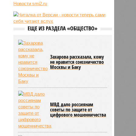
Новости smi2.ru
06/08
Euractiv: закрытие границы с
Россией спровоцировало спад
экономики Финляндии
06/08
Минобрнауки осенью примет
ЕЩЕ ИЗ РАЗДЕЛА «ОБЩЕСТВО»
решение о правилах приёма на
платные места в вузах
Захарова рассказала, кому
не нравится союзничество
Москвы и Баку
МВД дало россиянам
советы по защите от
цифрового мошенничества