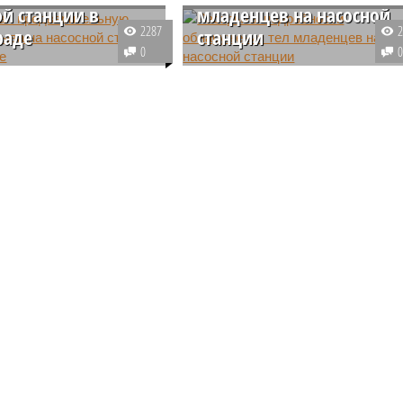
ой станции в
младенцев на насосной
2287
раде
станции
0
м СКР, причиной взрыва
В Новой Москве на насосную
ной станции в
станцию вместе с нечистотами
де могли стать
приплыли тела двух младенцев.
я при сварочных
Их обнаружили рабочие,
 Заведено уголовное
занимавшиеся расчисткой
статье "нарушение
коллектора от мусора.
езопасности при
абот".