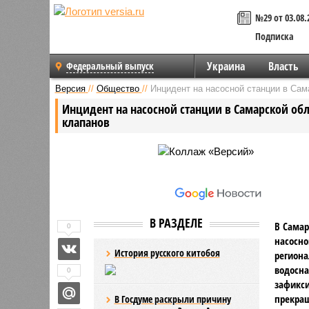
№29 от 03.08.
Подписка
Украина
Власть
Федеральный выпуск
Версия
//
Общество
//
Инцидент на насосной станции в Сам
Инцидент на насосной станции в Самарской об
клапанов
В РАЗДЕЛЕ
В Сама
0
насосно
История русского китобоя
региона
водосн
0
зафикси
прекра
В Госдуме раскрыли причину