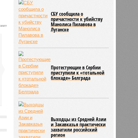
СБУ сообщила о
причастности к убийству
Манолиса Пилавова в
сии»
Луганске
Протестующие в Сербии
приступили к «тотальной
блокаде» Белграда
Выходцы из Средней Азии
и Закавказья практически
захватили российский
регион