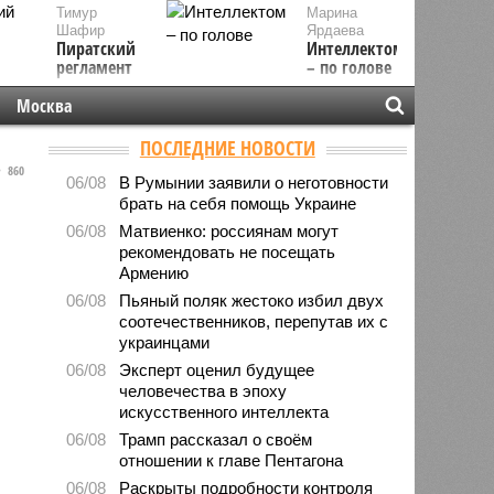
Тимур
Марина
Шафир
Ярдаева
Пиратский
Интеллектом
регламент
– по голове
Москва
ПОСЛЕДНИЕ НОВОСТИ
860
06/08
В Румынии заявили о неготовности
брать на себя помощь Украине
06/08
Матвиенко: россиянам могут
рекомендовать не посещать
Армению
06/08
Пьяный поляк жестоко избил двух
соотечественников, перепутав их с
украинцами
06/08
Эксперт оценил будущее
человечества в эпоху
искусственного интеллекта
06/08
Трамп рассказал о своём
отношении к главе Пентагона
06/08
Раскрыты подробности контроля