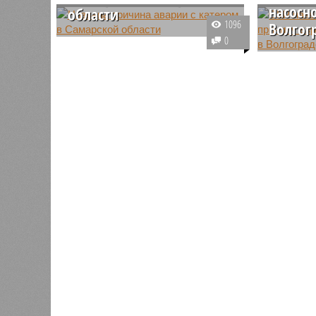
насосн
области
1096
Волгог
В Самарской области из-за
0
сильных порывов ветра
По данны
перевернулся катер, по другим
на насос
данным – плавучий дом. На
Волгогра
борту было четыре человека,
нарушени
трое смогли спастись, ещё
работах.
одного ищут спасатели.
дело по 
правил б
ведении р