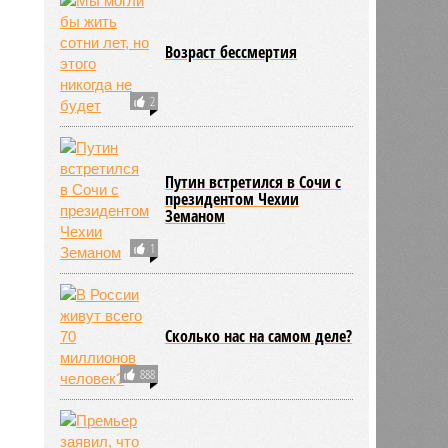
Возраст бессмертия
2
Путин встретился в Сочи с
президентом Чехии
Земаном
1
Сколько нас на самом деле?
888