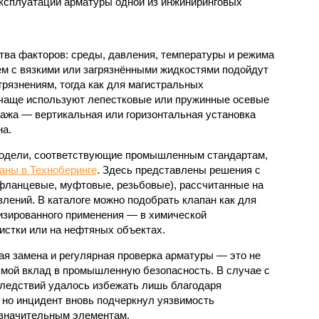
ксплуатации арматуры одной из инжиниринговых
тва факторов: среды, давления, температуры и режима
ем с вязкими или загрязнёнными жидкостями подойдут
рязнениям, тогда как для магистральных
 чаще используют лепестковые или пружинные осевые
ажа — вертикальная или горизонтальная установка
на.
одели, соответствующие промышленным стандартам,
аны в Техноберинге
. Здесь представлены решения с
фланцевые, муфтовые, резьбовые), рассчитанные на
лений. В каталоге можно подобрать клапан как для
лизированного применения — в химической
стки или на нефтяных объектах.
ая замена и регулярная проверка арматуры — это не
рямой вклад в промышленную безопасность. В случае с
ледствий удалось избежать лишь благодаря
 но инцидент вновь подчеркнул уязвимость
езначительным элементам.