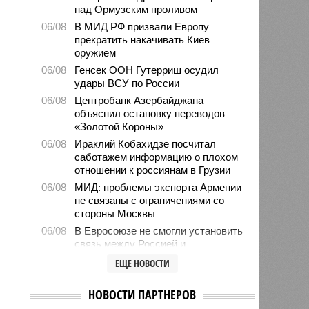
над Ормузским проливом
06/08
В МИД РФ призвали Европу
прекратить накачивать Киев
оружием
06/08
Генсек ООН Гутерриш осудил
удары ВСУ по России
06/08
Центробанк Азербайджана
объяснил остановку переводов
«Золотой Короны»
06/08
Ираклий Кобахидзе посчитал
саботажем информацию о плохом
отношении к россиянам в Грузии
06/08
МИД: проблемы экспорта Армении
не связаны с ограничениями со
стороны Москвы
06/08
В Евросоюзе не смогли установить
связь между Россией и
миграционным кризисом в Сеуте
ЕЩЕ НОВОСТИ
06/08
Ямпольская объяснила причины
проблем с поступлением в
НОВОСТИ ПАРТНЕРОВ
ведущие вузы страны