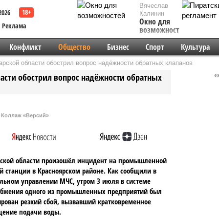
Вячеслав
2026
Калинин
Окно для
Реклама
возможностей
Конфликт
Общество
Бизнес
Спорт
Культура
арской области обострил вопрос надёжности обратных клапанов
ласти обострил вопрос надёжности обратных
Коллаж «Версий»
рской области произошёл инцидент на промышленной
й станции в Красноярском районе. Как сообщили в
льном управлении МЧС, утром 3 июля в системе
абжения одного из промышленных предприятий был
рован резкий сбой, вызвавший кратковременное
щение подачи воды.