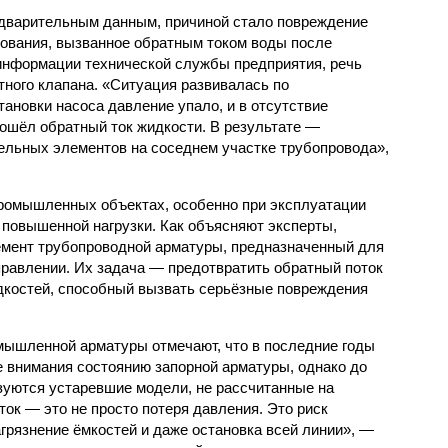
дварительным данным, причиной стало повреждение
ования, вызванное обратным током воды после
 информации технической службы предприятия, речь
тного клапана. «Ситуация развивалась по
ановки насоса давление упало, и в отсутствие
ошёл обратный ток жидкости. В результате —
ельных элементов на соседнем участке трубопровода»,
промышленных объектах, особенно при эксплуатации
 повышенной нагрузки. Как объясняют эксперты,
мент трубопроводной арматуры, предназначенный для
правлении. Их задача — предотвратить обратный поток
идкостей, способный вызвать серьёзные повреждения
мышленной арматуры отмечают, что в последние годы
 внимания состоянию запорной арматуры, однако до
ьзуются устаревшие модели, не рассчитанные на
ок — это не просто потеря давления. Это риск
грязнение ёмкостей и даже остановка всей линии», —