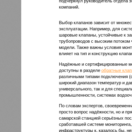
подчеркнул руководитель отдела э
компаний.
Выбор клапанов зависит от множес
эксплуатации. Например, для сист
шаровые клапаны, устойчивые к заг
трубопроводов с высоким потоком
модели. Также важны условия монт
влияет на тип и конструкцию клапа
Надёжные и сертифицированные м
доступны в разделе
обратные клап
различными типами подключения (
широкий диапазон температур и дав
универсального, так и для специа
промышленности, системах водоочи
По словам экспертов, своевременн
просто вопрос надёжности, но и п
самарской станцией серьёзных пос
сработавшей системе мониторинга,
инфраструктуры к, казалось бы, н