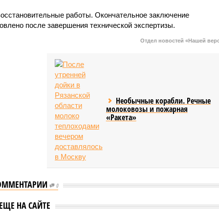
восстановительные работы. Окончательное заключение
товлено после завершения технической экспертизы.
Отдел новостей «Нашей вер
Необычные корабли. Речные
молоковозы и пожарная
«Ракета»
ОММЕНТАРИИ
0
звал
рительную
Раскрыты подробности
ЕЩЕ НА САЙТЕ
у взрыва на
обнаружения тел