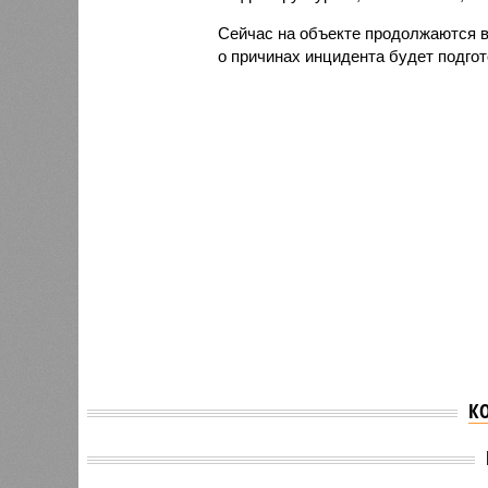
Сейчас на объекте продолжаются 
о причинах инцидента будет подго
К
СКР на
предва
Названа причина аварии
причин
с катером в Самарской