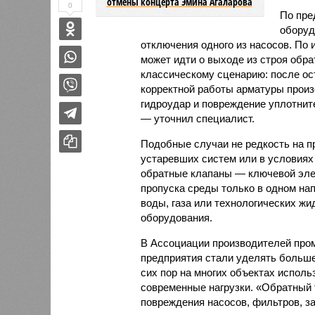
отмены концерта Эмина Агаларова
0
По пре
оборуд
отключения одного из насосов. По
может идти о выходе из строя обра
классическому сценарию: после ост
корректной работы арматуры произ
гидроудар и повреждение уплотнит
— уточнил специалист.
Подобные случаи не редкость на 
устаревших систем или в условиях
обратные клапаны — ключевой эле
пропуска среды только в одном на
воды, газа или технологических ж
оборудования.
В Ассоциации производителей про
предприятия стали уделять больше
сих пор на многих объектах испол
современные нагрузки. «Обратный т
повреждения насосов, фильтров, за