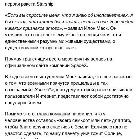
первая ракета Starship.
«Если вы спросите меня, что я знаю об инопланетянах, я
бы сказал, что хотел бы я знать, есть ли они. Я не видел
никаких признаков этого»
, – заявил Илон Маск. Он
уточнил, что насколько ему известно, люди являются
единственными разумными живыми существами, о
существовании которых он знает.
Прямая трансляция всего мероприятия велась на
официальном сайте компании SpaceX.
В ходе своего выступления Маск заявил, что все рассказы
о том, что военными прячутся пришельцы в так
называемой
«Зоне 51»
, к штурму которой ранее призывали
пользователи Интернет, представляют собой достаточно
популярный мем.
Помимо этого, глава компании напомнил, что у
человечества осталось «всего семьсот млн лет» для того,
чтобы благополучно спастись с Земли. Если же этого не
удастся сделать, то нашу планету уничтожит Солнце,