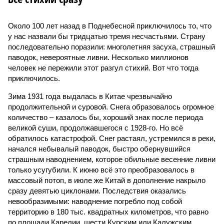
Около 100 лет назад в Поднебесной приключилось то, что
у нас назвали бы тридцатью тремя несчастьями. Страну
последовательно поразили: многолетняя засуха, страшный
паводок, невероятные ливни. Несколько миллионов
человек не пережили этот разгул стихий. Вот что тогда
приключилось.
Зима 1931 года выдалась в Китае чрезвычайно
продолжительной и суровой. Снега образовалось огромное
количество – казалось бы, хороший знак после периода
великой суши, продолжавшегося с 1928-го. Но всё
обратилось катастрофой. Снег растаял, устремился в реки,
начался небывалый паводок, быстро обернувшийся
страшным наводнением, которое обильные весенние ливни
только усугубили. К июню всё это преобразовалось в
массовый потоп, в июле же Китай в дополнение накрыло
сразу девятью циклонами. Последствия оказались
невообразимыми: наводнение погребло под собой
территорию в 180 тыс. квадратных километров, что равно
по площади Карелии, шести Курским или Калужским