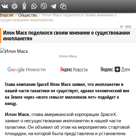
0
0
0
Федеральный выпуск
Версия
//
Общество
//
Илон Маск поделился своим мнением о
существовании инопланетян
9899
Илон Маск поделился своим мнением о существовании
инопланетян
Илон Маск
Глава компании SpaceX Илон Маск заявил, что инопланетян в
нашей части галактики не существует, однако человеческий век
на Земле через «всего семьсот миллионов лет» подойдет к
концу.
Илон Маск
, глава американской корпорации
SpaceX
,
заявил о несуществовании инопланетян в нашей части
галактики. Он объявил об этом на мероприятиях стартовой
площадки, на которой была представлена и установлена