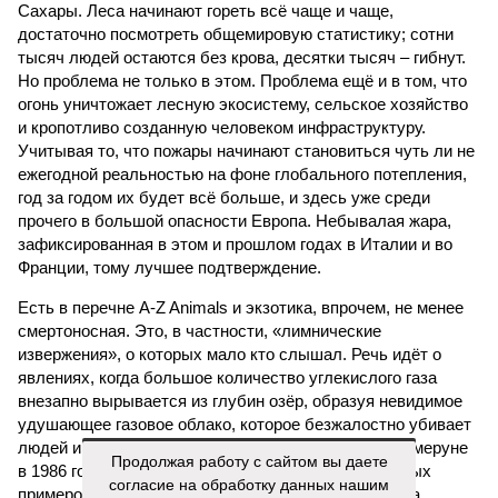
Сахары. Леса начинают гореть всё чаще и чаще,
достаточно посмотреть общемировую статистику; сотни
тысяч людей остаются без крова, десятки тысяч – гибнут.
Но проблема не только в этом. Проблема ещё и в том, что
огонь уничтожает лесную экосистему, сельское хозяйство
и кропотливо созданную человеком инфраструктуру.
Учитывая то, что пожары начинают становиться чуть ли не
ежегодной реальностью на фоне глобального потепления,
год за годом их будет всё больше, и здесь уже среди
прочего в большой опасности Европа. Небывалая жара,
зафиксированная в этом и прошлом годах в Италии и во
Франции, тому лучшее подтверждение.
Есть в перечне A-Z Animals и экзотика, впрочем, не менее
смертоносная. Это, в частности, «лимнические
извержения», о которых мало кто слышал. Речь идёт о
явлениях, когда большое количество углекислого газа
внезапно вырывается из глубин озёр, образуя невидимое
удушающее газовое облако, которое безжалостно убивает
людей и животных. Катастрофа на озере Ньос в Камеруне
Продолжая работу с сайтом вы даете
в 1986 году остаётся одним из наиболее чудовищных
согласие на обработку данных нашим
примеров: более 1700 человек и тысячи голов скота