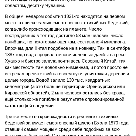
областям, десятку Чуваший.
В общем, недаром события 1931-го находятся на первом
месте в списке самых смертоносных стихийных бедствий,
когда-либо происходивших на планете. Число
пострадавших в тот год достигло 53 млн человек, число
погибших, по некоторым оценкам, составило 4 миллиона.
Впрочем, для Китая подобное не в новинку. Так, в сентябре
1887 года вода прорвала многочисленные дамбы на реке
Хуанхэ и быстро залила почти весь Северный Китай, так
как местность там довольно низменная, и потоп просто не
встречал препятствий на своём пути, уничтожая деревни и
целые города. Водой залило 130 тыс. квадратных
километров (а это больше территорий Оренбургской или
Кировской областей), 2 млн человек остались без крова,
ещё столько же погибли в результате спровоцированной
катастрофой пандемии.
Третье место по кровожадности в рейтинге стихийных
бедствий занимает смертоносный циклон Бхола 1970 года,
ставший самым мощным среди себе подобных за всю
историю наблюдений. Он поразил территории современной