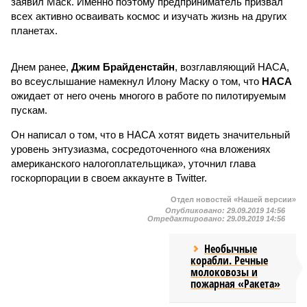
заявил Маск. Именно поэтому предприниматель призвал
всех активно осваивать космос и изучать жизнь на других
планетах.
Днем ранее,
Джим Брайденстайн
, возглавляющий НАСА,
во всеуслышание намекнул Илону Маску о том, что
НАСА
ожидает от него очень многого в работе по пилотируемым
пускам.
Он написал о том, что в НАСА хотят видеть значительный
уровень энтузиазма, сосредоточенного «на вложениях
американского налогоплательщика», уточнил глава
госкорпорации в своем аккаунте в Twitter.
Отдел новостей «Нашей версии»
Опубликовано:
29.09.2019 14:56
Отредактировано:
29.09.2019 14:56
Необычные
корабли. Речные
молоковозы и
пожарная «Ракета»