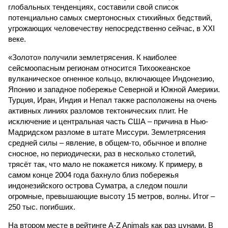
глобальных тенденциях, составили свой список
потенциально самых смертоносных стихийных бедствий,
угрожающих человечеству непосредственно сейчас, в XXI
веке.
«Золото» получили землетрясения. К наиболее
сейсмоопасным регионам относится Тихоокеанское
вулканическое огненное кольцо, включающее Индонезию,
Японию и западное побережье Северной и Южной Америки.
Турция, Иран, Индия и Непал также расположены на очень
активных линиях разломов тектонических плит. Не
исключение и центральная часть США – причина в Нью-
Мадридском разломе в штате Миссури. Землетрясения
средней силы – явление, в общем-то, обычное и вполне
сносное, но периодически, раз в несколько столетий,
трясёт так, что мало не покажется никому. К примеру, в
самом конце 2004 года бахнуло близ побережья
индонезийского острова Суматра, а следом пошли
огромные, превышающие высоту 15 метров, волны. Итог –
250 тыс. погибших.
На втором месте в рейтинге A-Z Animals как раз цунами. В