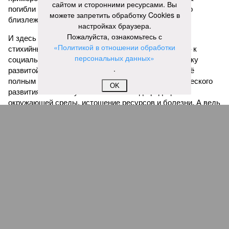
сайтом и сторонними ресурсами. Вы
погибли из-за внезапного выброса CO₂, накрывшего
можете запретить обработку Cookies в
близлежащие деревни.
настройках браузера.
Пожалуйста, ознакомьтесь с
И здесь мы плавно подходим к тому, чем все эти
«Политикой в отношении обработки
стихийные бедствия могут закончиться. А именно – к
персональных данных»
социальному коллапсу, то есть фактическому упадку
.
развитой цивилизации, зачастую с последующим её
полным уничтожением. Среди причин такого трагического
OK
развития событий учёные называют деградацию
окружающей среды, истощение ресурсов и болезни. А ведь
любая природная катастрофа непременно ведёт именно к
этому – экономическому кризису, эпидемиям, голоду,
резкому сокращению численности населения. Так погибли
цивилизации шумеров, майя, кхмеров – список не
исчерпывающий. Какая цивилизация будет следующей?
Илья Космач
Газета
«Наша версия» №29 от 03.08.2026
Опубликовано:
05.08.2026 13:00
Отредактировано:
05.08.2026 13:00
Возраст
Инфантино
бессмертия
отступил и объявил