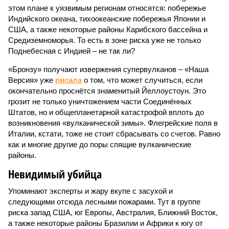
этом плане к уязвимым регионам относятся: побережье
Индийского океана, тихо­океанские побережья Японии и
США, а также некоторые районы Карибского бассейна и
Средиземноморья. То есть в зоне риска уже не только
Поднебесная с Индией – не так ли?
«Бронзу» получают извержения супервулканов – «Наша
Версия» уже
писала
о том, что может случиться, если
окончательно проснётся знаменитый Йеллоустоун. Это
грозит не только уничтожением части Соединённых
Штатов, но и общепланетарной катастрофой вплоть до
возникновения «вулканической зимы». Флегрейские поля в
Италии, кстати, тоже не стоит сбрасывать со счетов. Равно
как и многие другие до поры спящие вулканические
районы.
Невидимый убийца
Упоминают эксперты и жару вкупе с засухой и
следующими отсюда лесными пожарами. Тут в группе
риска запад США, юг Европы, Австралия, Ближний Восток,
а также некоторые районы Бразилии и Африки к югу от