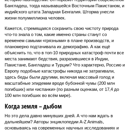
Бангладеш, тогда называвшейся Восточным Пакистаном, и
индийского штата Западная Бенгалия. Шторма унесли
жизни полумиллиона человек.
Кажется, стремящаяся сохранить свою чистоту природа
что-то знала о том, какие именно страны станут со
временем самыми «грязными» в плане производств, и
планомерно подтачивала их демографию. А как ещё
объяснить то, что в топ-10 природных катастроф почти все
места занимают бедствия, разразившиеся в Индии,
Пакистане, Бангладеш и Турции? Что характерно, Россию и
Европу подобные катастрофы никогда не затрагивали,
здесь беды были другими, включая массовый голод и
масштабные эпидемии вроде бубонной чумы (200 млн
погибших) или «испанки» (по разным оценкам, от 17,4 до
100 млн погибших во всём мире).
Когда земля – дыбом
Но это дела давно минувших дней. А что нам ждать в
дальнейшем? Авторы энциклопедии A-Z Animals,
основываясь на современных научных исследованиях и