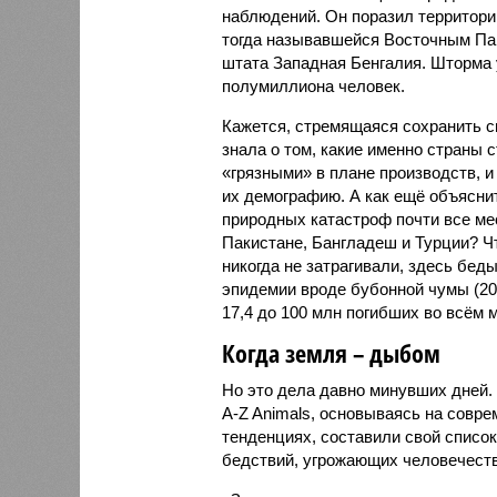
наблюдений. Он поразил территори
тогда называвшейся Восточным Пак
штата Западная Бенгалия. Шторма 
полумиллиона человек.
Кажется, стремящаяся сохранить с
знала о том, какие именно страны 
«грязными» в плане производств, 
их демографию. А как ещё объяснить
природных катастроф почти все ме
Пакистане, Бангладеш и Турции? Ч
никогда не затрагивали, здесь бе
эпидемии вроде бубонной чумы (200
17,4 до 100 млн погибших во всём м
Когда земля – дыбом
Но это дела давно минувших дней.
A-Z Animals, основываясь на совр
тенденциях, составили свой списо
бедствий, угрожающих человечеству