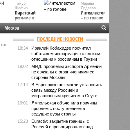
Тимур
Марина
Шафир
Ярдаева
Пиратский
Интеллектом
регламент
– по голове
Москва
ПОСЛЕДНИЕ НОВОСТИ
1338
18:34
Ираклий Кобахидзе посчитал
саботажем информацию о плохом
отношении к россиянам в Грузии
18:02
МИД: проблемы экспорта Армении
не связаны с ограничениями со
стороны Москвы
17:14
В Евросоюзе не смогли установить
связь между Россией и
миграционным кризисом в Сеуте
16:01
Ямпольская объяснила причины
проблем с поступлением в
ведущие вузы страны
15:23
Euractiv: закрытие границы с
Россией спровоцировало спад