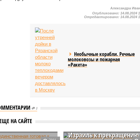
Александра Ива
Опубликовано:
14.08.2024 
Отредактировано:
14.08.2024 
Необычные корабли. Речные
молоковозы и пожарная
«Ракета»
ОММЕНТАРИИ
0
ХАМАС: Обострение
а единственная
конфликта с Ираном
 к войне с
ЕЩЕ НА САЙТЕ
может подтолкнуть
й европейская
Израиль к прекращению