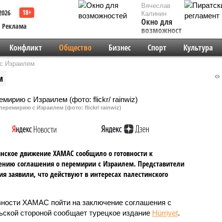
Вячеслав
2026
Калинин
Окно для
Реклама
возможностей
Конфликт
Общество
Бизнес
Спорт
Культура
 с Израилем
м
перемирию с Израилем (фото: flickr/ rainwiz)
нское движение ХАМАС сообщило о готовности к
нию соглашения о перемирии с Израилем. Представители
я заявили, что действуют в интересах палестинского
вности ХАМАС пойти на заключение соглашения с
ьской стороной сообщает турецкое издание
Hürriyet
.