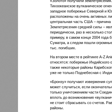
«Золото» получили землетрясения.
Тихоокеанское вулканическое огне
западное побережье Северной и Юж
расположены на очень активных ли
центральная часть США – причина
Землетрясения средней силы – явле
периодически, раз в несколько стол
примеру, в самом конце 2004 года 
Суматра, а следом пошли огромные
тыс. погибших.
На втором месте в рейтинге A-Z An
относятся: побережье Индийского о
также некоторые районы Карибского
уже не только Поднебесная с Индие
«Бронзу» получают извержения су
может случиться, если окончатель
только уничтожением части Соеди
вплоть до возникновения «вулканич
не стоит сбрасывать со счетов. Ра
районы.