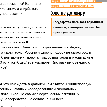
и современной Бангладеш,
истаном, и индийского
Уже не до жиру
унесли жизни
Государство посылает воротилам
сигналы, к которым хорошо бы
вою чистоту природа что-то
прислушаться
станут со временем самыми
и планомерно подтачивала
 то, что в топ-10
ста занимают бедствия, разразившиеся в Индии,
то характерно, Россию и Европу подобные катастрофы
ды были другими, включая массовый голод и масштабные
 млн погибших) или «испанки» (по разным оценкам, от
ире).
 А что нам ждать в дальнейшем? Авторы энциклопедии
еменных научных исследованиях и глобальных
к потенциально самых смертоносных стихийных
 непосредственно сейчас, в XXI веке.