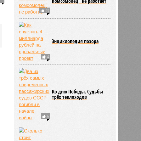
комсомолец" не работает
93
Энциклопедия позора
4
Ко дню Победы. Судьбы
трёх теплоходов
6