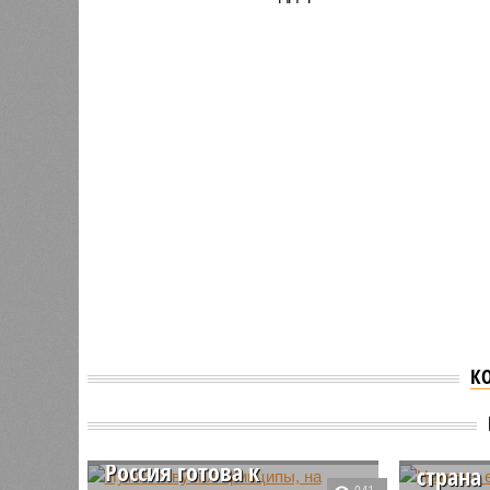
К
Назван
Путин озвучил
готовая
принципы, на которых
Россие
Россия готова к
страна