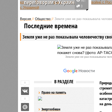
941
переговорам с Украиной
На фоне 
0
В ходе сегодняшнего совещания
четыре г
с членами правительства
Украине 
Версия
//
Общество
//
Земля уже не раз показывала человеч
Владимир Путин обозначил
дальнейш
Последние времена
условия, на которых Россия
и начала
готова приступить к мирным
противос
Земля уже не раз показывала человечеству свой
переговорам с Украиной.
не менее,
пресса, 
не готово
Земля уже не раз показывала чел
В РАЗДЕЛЕ
Природа
0
стремит
Право на память
особенн
катастр
0
на день
Энергообман