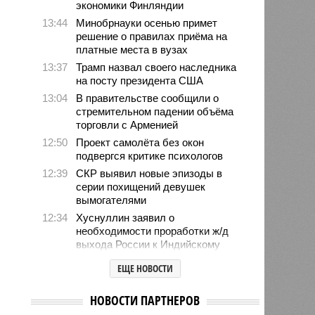
экономики Финляндии
13:44
Минобрнауки осенью примет
решение о правилах приёма на
платные места в вузах
13:37
Трамп назвал своего наследника
на посту президента США
13:04
В правительстве сообщили о
стремительном падении объёма
торговли с Арменией
12:50
Проект самолёта без окон
подвергся критике психологов
12:39
СКР выявил новые эпизоды в
серии похищений девушек
вымогателями
12:34
Хуснуллин заявил о
необходимости проработки ж/д
выхода России к Индийскому
океану
ЕЩЕ НОВОСТИ
12:05
В Японии опять произошло
землетрясение
НОВОСТИ ПАРТНЕРОВ
12:03
В Египте безработный мужчина