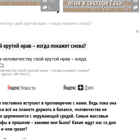
7001
огня в секторе Газа
продолжающегося почти
0
ода конфликта на
Представитель палестинского
Европа опасается
движения ХАМАС заявил, что
еству свой крутой нрав – когда покажет снова?
ей эскалации ситуации
последние удары Израиля по
 вооруженного
Ирану связаны с поддержкой
тояния с Россией. Тем
Тегераном палестинского
 крутой нрав – когда покажет снова?
 как отмечает западная
сопротивления, а ядерная
большинство стран ЕС
программа служит лишь
 к такому сценарию.
формальным поводом для атак.
овечеству свой крутой нрав – когда покажет снова?
(фото: АР-ТАСС)
 постоянно вступает в противоречие с нами. Ведь пока она
ся всё на планете держать в балансе, человечество не
о церемонится с окружающей средой. Самые массовые
офы в прошлом – какими они были? Какие ждут нас со дня
 и чем грозят?