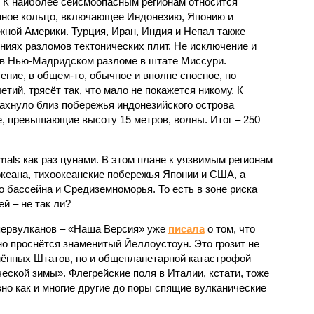
 К наиболее сейсмоопасным регионам относится
нное кольцо, включающее Индонезию, Японию и
ной Америки. Турция, Иран, Индия и Непал также
ниях разломов тектонических плит. Не исключение и
 в Нью-Мадридском разломе в штате Миссури.
ние, в общем-то, обычное и вполне сносное, но
етий, трясёт так, что мало не покажется никому. К
бахнуло близ побережья индонезийского острова
, превышающие высоту 15 метров, волны. Итог – 250
imals как раз цунами. В этом плане к уязвимым регионам
кеана, тихо­океанские побережья Японии и США, а
 бассейна и Средиземноморья. То есть в зоне риска
й – не так ли?
первулканов – «Наша Версия» уже
писала
о том, что
но проснётся знаменитый Йеллоустоун. Это грозит не
нённых Штатов, но и общепланетарной катастрофой
еской зимы». Флегрейские поля в Италии, кстати, тоже
вно как и многие другие до поры спящие вулканические