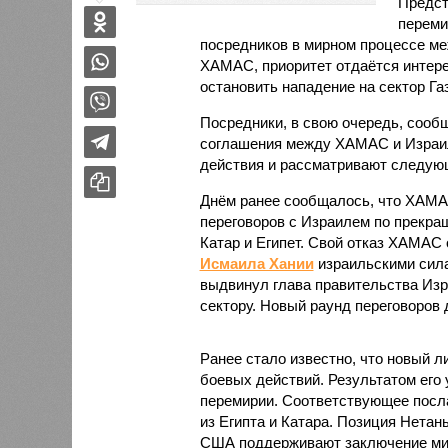
Предст
переми
посредников в мирном процессе ме
ХАМАС, приоритет отдаётся интере
остановить нападение на сектор Газ
Посредники, в свою очередь, сооб
соглашения между ХАМАС и Израил
действия и рассматривают следующ
Днём ранее сообщалось, что ХАМА
переговоров с Израилем по прекра
Катар и Египет. Свой отказ ХАМАС
Исмаила Хании
израильскими сила
выдвинул глава правительства Из
сектору. Новый раунд переговоров д
Ранее стало известно, что новый
боевых действий. Результатом его
перемирии. Соответствующее посла
из Египта и Катара. Позиция Нетань
США поддерживают заключение мир