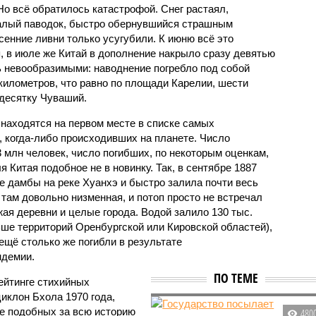
Но всё обратилось катастрофой. Снег растаял,
валый паводок, быстро обернувшийся страшным
енние ливни только усугубили. К июню всё это
, в июле же Китай в дополнение накрыло сразу девятью
 невообразимыми: наводнение погребло под собой
километров, что равно по площади Карелии, шести
десятку Чуваший.
 находятся на первом месте в списке самых
 когда-либо происходивших на планете. Число
3 млн человек, число погибших, по некоторым оценкам,
 Китая подобное не в новинку. Так, в сентябре 1887
е дамбы на реке Хуанхэ и быстро залила почти весь
 там довольно низменная, и потоп просто не встречал
жая деревни и целые города. Водой залило 130 тыс.
ьше территорий Оренбургской или Кировской областей),
 ещё столько же погибли в результате
ндемии.
ПО ТЕМЕ
ейтинге стихийных
иклон Бхола 1970 года,
 подобных за всю историю
480