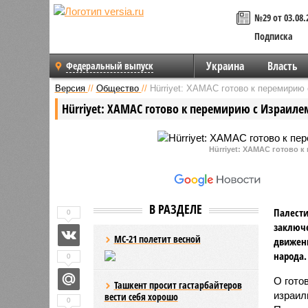
№29 от 03.08.
Подписка
Украина
Власть
Федеральный выпуск
Версия
//
Общество
//
Hürriyet: ХАМАС готово к перемирию
Hürriyet: ХАМАС готово к перемирию с Израиле
Hürriyet: ХАМАС готово к 
В РАЗДЕЛЕ
Палести
0
заключе
МС-21 полетит весной
движени
народа.
0
О гото
Ташкент просит гастарбайтеров
израил
вести себя хорошо
0