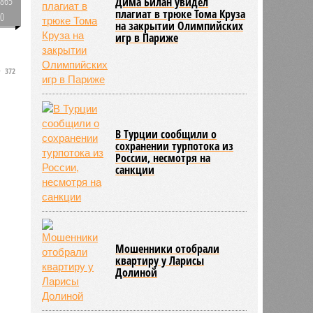
865
Дима Билан увидел
плагиат в трюке Тома Круза
0
на закрытии Олимпийских
игр в Париже
372
В Турции сообщили о
сохранении турпотока из
России, несмотря на
санкции
Мошенники отобрали
квартиру у Ларисы
Долиной