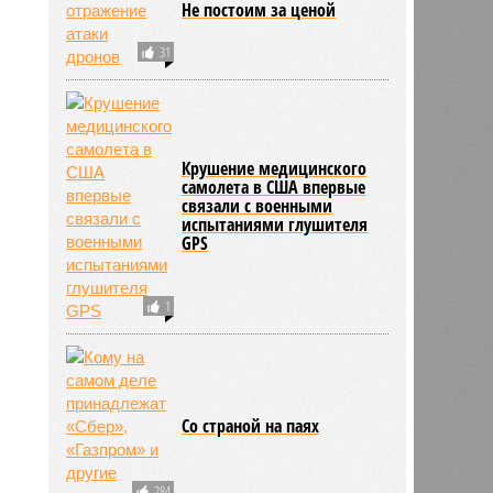
Не постоим за ценой
31
Крушение медицинского
самолета в США впервые
связали с военными
испытаниями глушителя
GPS
1
Со страной на паях
284