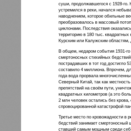
суши, продолжавшегося с 1928-го. 
устремился в реки, начался небы
наводнением, которое обильные вес
преобразовалось в массовый потоп
циклонами. Последствия оказались
территорию в 180 тыс. квадратных 
Курским или Калужским областям, 
В общем, недаром события 1931-го
смертоносных стихийных бедствий,
пострадавших в тот год достигло 5
составило 4 миллиона. Впрочем, для
года вода прорвала многочисленны
Северный Китай, так как местность
препятствий на своём пути, уничто
квадратных километров (а это бол
2 млн человек остались без крова,
спровоцированной катастрофой па
Третье место по кровожадности в р
бедствий занимает смертоносный ц
ставший самым мощным среди себе