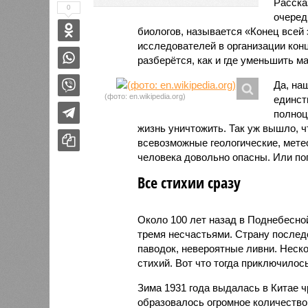
Расск
0
очеред
биологов, называется «Конец всей
исследователей в организации кон
разберётся, как и где уменьшить 
Да, на
(фото: en.wikipedia.org)
единст
полноц
жизнь уничтожить. Так уж вышло, 
всевозможные геологические, мете
человека довольно опасны. Или по
Все стихии сразу
Около 100 лет назад в Поднебесно
тремя несчастьями. Страну послед
паводок, невероятные ливни. Неск
стихий. Вот что тогда приключилось
Зима 1931 года выдалась в Китае 
образовалось огромное количество