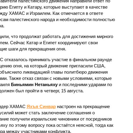
авители палестинского движения направили ответ по
рию Египту и Катару, которые выступают в качестве
жду ХАМАС и Израилем. Как отмечается в ответе
сам палестинского народа и необходимости полностью
а.
щили, что продолжат работать для достижения мирного
ем. Сейчас Катар и Египет координируют свои
ие шаги для прекращения огня.
С отказалось принимать участие в финальном раунде
щению огня, на который движение пригласили США,
 объяснило ликвидацией главы политбюро движения
ми. Также отказ связан с новыми условиями, которые
раиля
Биньямин Нетаньяху
и последними ударами по
олжен был пройти в четверг, 15 августа.
 лидер ХАМАС
Яхъя Синвар
настроен на прекращение
 усилий может стать заключение соглашения о
ние получили израильские чиновники от посредников
яху по этому вопросу пока остаётся неясной, тогда как
а между участниками конфликта.