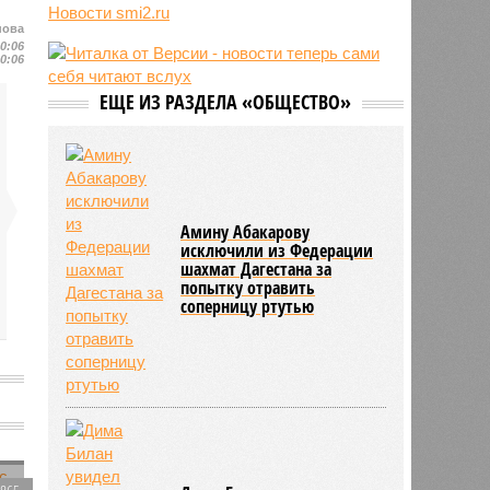
притворялся судьёй и вымогал
Новости smi2.ru
деньги
нова
10:06
11:55
Учёные назвали неожиданный
10:06
способ снизить риск развития
диабета
ЕЩЕ ИЗ РАЗДЕЛА «ОБЩЕСТВО»
11:39
В европейских аэропортах
отключили систему биометрии на
границе из-за очередей
Амину Абакарову
исключили из Федерации
шахмат Дагестана за
попытку отравить
соперницу ртутью