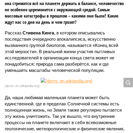
она стремится всё на планете держать в балансе, человечество
не особенно церемонится с окружающей средой. Самые
массовые катастрофы в прошлом – какими они были? Какие
ждут нас со дня на день и чем грозят?
Рассказ
Стивена Кинга
, в котором описывались
последствия очередного апокалипсиса, искусственно
вызванного группой биологов, называется «Конец всей
этой мерзости». В реальной жизни участия пытливых
исследователей в организации конца света может не
понадобиться: природа сама разберётся, как и где
уменьшить масштабы человеческой популяции.
(фото: en.wikipedia.org)
Да, наша любимая маленькая планета может быть
единственной, где в пределах Солнечной системы есть
полноценная жизнь, но Земля также регулярно пытается
эту жизнь уничтожить. Так уж вышло, что внутренние
процессы на планете включают в себя всевозможные
геологические, метеорологические и физические явления,