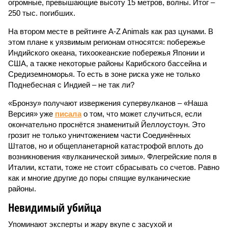
огромные, превышающие высоту 15 метров, волны. Итог –
250 тыс. погибших.
На втором месте в рейтинге A-Z Animals как раз цунами. В
этом плане к уязвимым регионам относятся: побережье
Индийского океана, тихо­океанские побережья Японии и
США, а также некоторые районы Карибского бассейна и
Средиземноморья. То есть в зоне риска уже не только
Поднебесная с Индией – не так ли?
«Бронзу» получают извержения супервулканов – «Наша
Версия» уже
писала
о том, что может случиться, если
окончательно проснётся знаменитый Йеллоустоун. Это
грозит не только уничтожением части Соединённых
Штатов, но и общепланетарной катастрофой вплоть до
возникновения «вулканической зимы». Флегрейские поля в
Италии, кстати, тоже не стоит сбрасывать со счетов. Равно
как и многие другие до поры спящие вулканические
районы.
Невидимый убийца
Упоминают эксперты и жару вкупе с засухой и