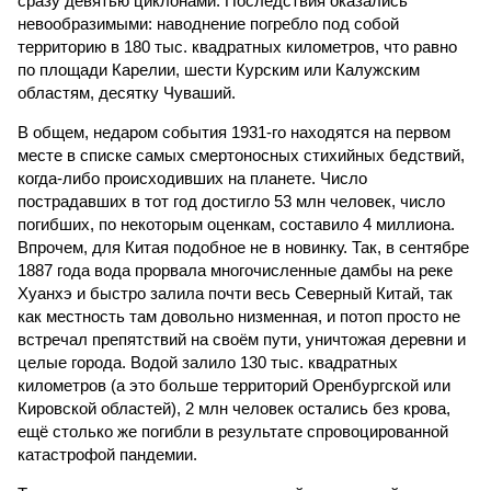
сразу девятью циклонами. Последствия оказались
невообразимыми: наводнение погребло под собой
территорию в 180 тыс. квадратных километров, что равно
по площади Карелии, шести Курским или Калужским
областям, десятку Чуваший.
В общем, недаром события 1931-го находятся на первом
месте в списке самых смертоносных стихийных бедствий,
когда-либо происходивших на планете. Число
пострадавших в тот год достигло 53 млн человек, число
погибших, по некоторым оценкам, составило 4 миллиона.
Впрочем, для Китая подобное не в новинку. Так, в сентябре
1887 года вода прорвала многочисленные дамбы на реке
Хуанхэ и быстро залила почти весь Северный Китай, так
как местность там довольно низменная, и потоп просто не
встречал препятствий на своём пути, уничтожая деревни и
целые города. Водой залило 130 тыс. квадратных
километров (а это больше территорий Оренбургской или
Кировской областей), 2 млн человек остались без крова,
ещё столько же погибли в результате спровоцированной
катастрофой пандемии.