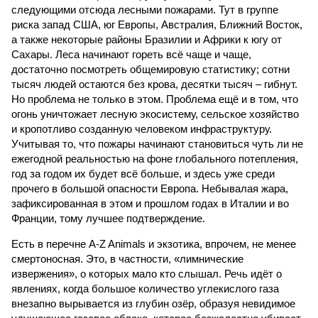
следующими отсюда лесными пожарами. Тут в группе
риска запад США, юг Европы, Австралия, Ближний Восток,
а также некоторые районы Бразилии и Африки к югу от
Сахары. Леса начинают гореть всё чаще и чаще,
достаточно посмотреть общемировую статистику; сотни
тысяч людей остаются без крова, десятки тысяч – гибнут.
Но проблема не только в этом. Проблема ещё и в том, что
огонь уничтожает лесную экосистему, сельское хозяйство
и кропотливо созданную человеком инфраструктуру.
Учитывая то, что пожары начинают становиться чуть ли не
ежегодной реальностью на фоне глобального потепления,
год за годом их будет всё больше, и здесь уже среди
прочего в большой опасности Европа. Небывалая жара,
зафиксированная в этом и прошлом годах в Италии и во
Франции, тому лучшее подтверждение.
Есть в перечне A-Z Animals и экзотика, впрочем, не менее
смертоносная. Это, в частности, «лимнические
извержения», о которых мало кто слышал. Речь идёт о
явлениях, когда большое количество углекислого газа
внезапно вырывается из глубин озёр, образуя невидимое