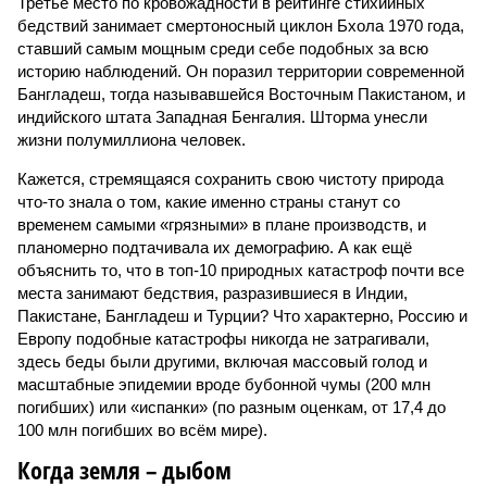
Третье место по кровожадности в рейтинге стихийных
бедствий занимает смертоносный циклон Бхола 1970 года,
ставший самым мощным среди себе подобных за всю
историю наблюдений. Он поразил территории современной
Бангладеш, тогда называвшейся Восточным Пакистаном, и
индийского штата Западная Бенгалия. Шторма унесли
жизни полумиллиона человек.
Кажется, стремящаяся сохранить свою чистоту природа
что-то знала о том, какие именно страны станут со
временем самыми «грязными» в плане производств, и
планомерно подтачивала их демографию. А как ещё
объяснить то, что в топ-10 природных катастроф почти все
места занимают бедствия, разразившиеся в Индии,
Пакистане, Бангладеш и Турции? Что характерно, Россию и
Европу подобные катастрофы никогда не затрагивали,
здесь беды были другими, включая массовый голод и
масштабные эпидемии вроде бубонной чумы (200 млн
погибших) или «испанки» (по разным оценкам, от 17,4 до
100 млн погибших во всём мире).
Когда земля – дыбом