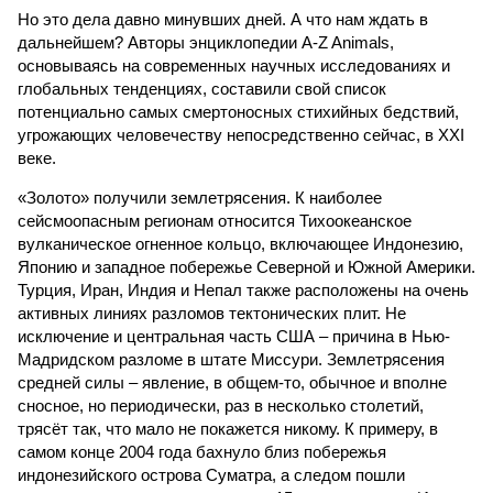
Но это дела давно минувших дней. А что нам ждать в
дальнейшем? Авторы энциклопедии A-Z Animals,
основываясь на современных научных исследованиях и
глобальных тенденциях, составили свой список
потенциально самых смертоносных стихийных бедствий,
угрожающих человечеству непосредственно сейчас, в XXI
веке.
«Золото» получили землетрясения. К наиболее
сейсмоопасным регионам относится Тихоокеанское
вулканическое огненное кольцо, включающее Индонезию,
Японию и западное побережье Северной и Южной Америки.
Турция, Иран, Индия и Непал также расположены на очень
активных линиях разломов тектонических плит. Не
исключение и центральная часть США – причина в Нью-
Мадридском разломе в штате Миссури. Землетрясения
средней силы – явление, в общем-то, обычное и вполне
сносное, но периодически, раз в несколько столетий,
трясёт так, что мало не покажется никому. К примеру, в
самом конце 2004 года бахнуло близ побережья
индонезийского острова Суматра, а следом пошли