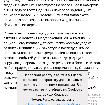
удушающее газовое облако, которое безжалостно убивает
людей и животных. Катастрофа на озере Ньос в Камеруне
в 1986 году остаётся одним из наиболее чудовищных
примеров: более 1700 человек и тысячи голов скота
погибли из-за внезапного выброса CO₂, накрывшего
близлежащие деревни.
И здесь мы плавно подходим к тому, чем все эти
стихийные бедствия могут закончиться. А именно – к
социальному коллапсу, то есть фактическому упадку
развитой цивилизации, зачастую с последующим её
полным уничтожением. Среди причин такого трагического
развития событий учёные называют деградацию
окружающей среды, истощение ресурсов и болезни. А ведь
любая природная катастрофа непременно ведёт именно к
этому – экономическому кризису, эпидемиям, голоду,
Продолжая работу с сайтом вы даете
резкому сокращению численности населения. Так погибли
согласие на обработку данных нашим
цивилизации шумеров, майя, кхмеров – список не
сайтом и сторонними ресурсами. Вы
исчерпывающий. Какая цивилизация будет следующей?
можете запретить обработку Cookies в
настройках браузера.
Илья Космач
Газета
«Наша версия» №29 от 03.08.2026
Пожалуйста, ознакомьтесь с
Опубликовано:
05.08.2026 13:00
«Политикой в отношении обработки
Отредактировано:
05.08.2026 13:00