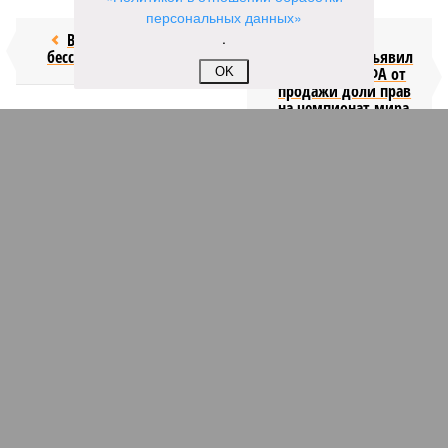
персональных данных»
.
Возраст
Инфантино
бессмертия
отступил и объявил
об отказе ФИФА от
OK
продажи доли прав
на чемпионат мира
КОММЕНТАРИИ
1
Версия
//
Конфликт
//
В нескольких станциях от уже сданного
«Сказочного леса» пайщики ЖК «Станция Л» продолжают ждать от
компании Capital Group начала реальной достройки
162
«Станция ожидания» для дольщиков
В нескольких станциях от уже сданного «Сказочного
леса» пайщики ЖК «Станция Л» продолжают ждать от
компании Capital Group начала реальной достройки