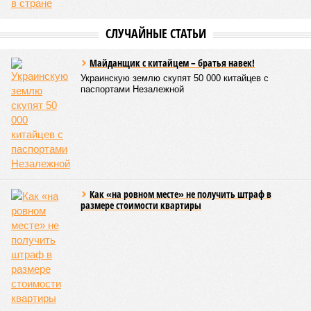
Казалось бы, формально ответственность по
достраиванию объекта распределена. Seven Suns
Development – банкрот, часть его структур признана
несостоятельной ещё в 2024 году, бенефициар компании
находится под следствием по ст. 200.3 УК РФ. Достройку
проблемных объектов группы – «Станции Л», «Сказочного
леса» и «В стремлении к свету», согласно информации на
сайтах Capital Group, осенью 2024 г. взяла на себя. Два из
трёх объектов уже сданы или близки к сдаче. Третий –
«Станция Л», крупнейший по числу пострадавших
дольщиков (3908 квартир в пяти корпусах) – по факту
остаётся стройплощадкой без стройки. Возникает вопрос:
распространяется ли договорённость 2024 года на
«Станцию Л» в полном объёме или приоритет отдан
объектам мешей сложности и меньшего масштаба?
Источник: https://avaho.ru/novostroyka/moskva/uvao/lyublino/svetlyy-mir-
stantsiya-l/9303640/?ysclid=msemqdok6w326352116
Если да, то на каком основании декларируются конкретные
даты сдачи жилого комплекса (декабрь 2026 – март 2028),