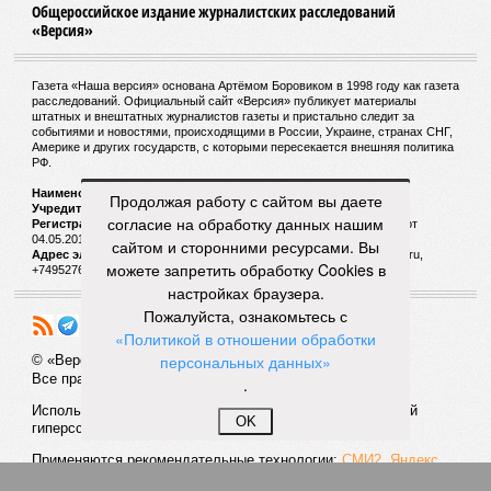
только усугубили. К июню всё это преобразовалось в
массовый потоп, в июле же Китай в дополнение накрыло
сразу девятью циклонами. Последствия оказались
невообразимыми: наводнение погребло под собой
территорию в 180 тыс. квадратных километров, что равно
по площади Карелии, шести Курским или Калужским
областям, десятку Чуваший.
В общем, недаром события 1931-го находятся на первом
Продолжая работу с сайтом вы даете
месте в списке самых смертоносных стихийных бедствий,
согласие на обработку данных нашим
когда-либо происходивших на планете. Число
сайтом и сторонними ресурсами. Вы
пострадавших в тот год достигло 53 млн человек, число
можете запретить обработку Cookies в
погибших, по некоторым оценкам, составило 4 миллиона.
настройках браузера.
Впрочем, для Китая подобное не в новинку. Так, в сентябре
Пожалуйста, ознакомьтесь с
1887 года вода прорвала многочисленные дамбы на реке
«Политикой в отношении обработки
Хуанхэ и быстро залила почти весь Северный Китай, так
персональных данных»
как местность там довольно низменная, и потоп просто не
.
встречал препятствий на своём пути, уничтожая деревни и
целые города. Водой залило 130 тыс. квадратных
OK
километров (а это больше территорий Оренбургской или
Кировской областей), 2 млн человек остались без крова,
ещё столько же погибли в результате спровоцированной