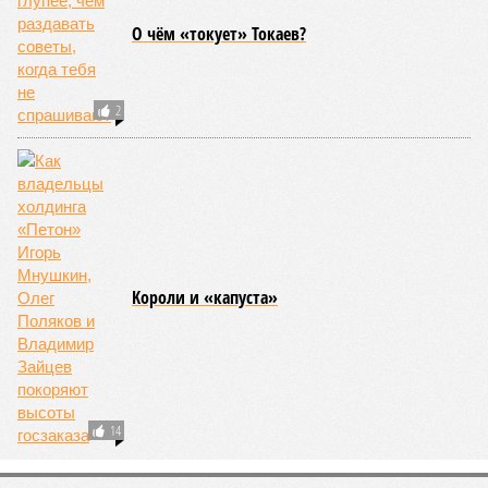
процессы на планете включают в себя всевозможные
геологические, метеорологические и физические явления,
которые для человека довольно опасны. Или попросту
смертельны. И вот несколько тому примеров.
Все стихии сразу
Около 100 лет назад в Поднебесной приключилось то, что
у нас назвали бы тридцатью тремя несчастьями. Страну
последовательно поразили: многолетняя засуха, страшный
паводок, невероятные ливни. Несколько миллионов
человек не пережили этот разгул стихий. Вот что тогда
приключилось.
Зима 1931 года выдалась в Китае чрезвычайно
продолжительной и суровой. Снега образовалось огромное
количество – казалось бы, хороший знак после периода
великой суши, продолжавшегося с 1928-го. Но всё
обратилось катастрофой. Снег растаял, устремился в реки,
начался небывалый паводок, быстро обернувшийся
страшным наводнением, которое обильные весенние ливни