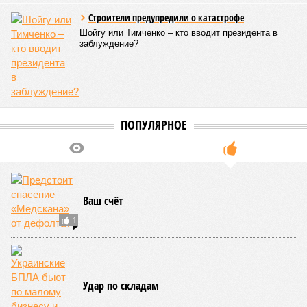
если фаза активных строительных работ, если судить по
отсутствию техники на площадке, ещё не началась? При
этом на бумаге даты ввода ЖК в строй продолжают
фигурировать
в объявлениях о продаже квартир на
профильных порталах.
Для почти четырёх тысяч будущих собственников квартир
время давно измеряется не календарём, а очередными
переносами ожиданий. И пока на профильных порталах
продолжают указывать даты сдачи, главным индикатором
остается сама стройка. Если на ней по-прежнему не видно
признаков масштабных работ, то неизбежно возникает
вопрос: не превращаются ли сроки ввода в декларацию,
которая все больше расходится с реальным положением
дел? Именно на этот вопрос сегодня больше всего ждут
ответа дольщики ЖК «Станция Л».
Николай Ольхин
Опубликовано:
07.08.2026 11:09
Отредактировано:
07.08.2026 11:09
Украинскому
Попытки Запада
кандидату в
рассорить Москву и