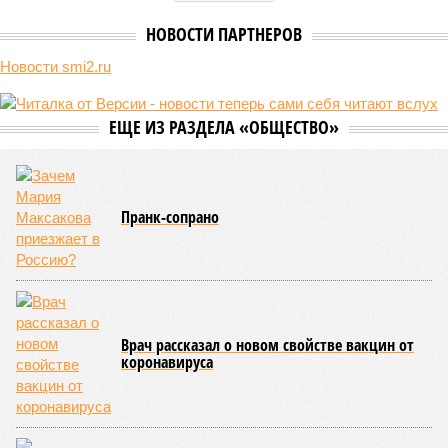
уже получают ключи – в мае 2026 года были получены
заключение о соответствии проектной документации и
разрешение на ввод жилищного комплекса в эксплуатацию –
совсем недалеко, в паре станций метро южнее, на Люблинской
улице, картина, можно сказать, прямо противоположная.
Сюжет:
Недвижимость
ЖК «Светлый мир «Станция Л»: та же группа компаний-
банкрот Seven Suns Development, та же
анонсированная
схема достройки через Capital Group осенью 2024 года, но
за прошедшие два года результатов, по словам дольщиков,
практически не видно. По
информации
из профильных
порталов, первую очередь ЖК строители обещают сдать к
декабрю 2026 г., вторую – к марту 2028-го. Но никто при
этом из кураторов стройки не задается вопросом: как эти
сроки должны материализоваться? На строительной
площадке, по свидетельствам дольщиков, регулярно
бывающих у забора, какая-либо техника отсутствует. Ни
бетононасосов, ни работающих кранов, ни признаков
мобилизации подрядчиков. При том, что до «декабря 2026»
осталось менее полугода.