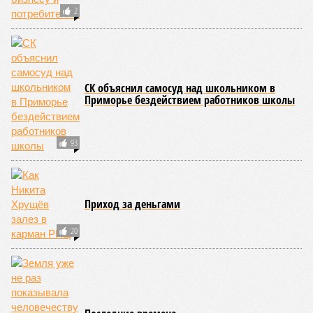
конгресс США
Астану назвали
запретили
бесперспективными
приходить на пляж
после драки
КОММЕНТАРИИ
0
Новости smi2.ru
Версия
//
Общество
//
Земля уже не раз показывала человечеству свой
крутой нрав – когда покажет снова?
735
Последние времена
Земля уже не раз показывала человечеству свой крутой
нрав – когда покажет снова?
Земля уже не раз показывала человечеству свой крутой нрав – когда
покажет снова? (фото: АР-ТАСС)