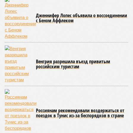
Если в «Сказочном лесу» техзаказчик публично
отчитывался о поэтапной готовности – 90%, затем 97%, с
конкретными инженерными работами (усиление
монолитных конструкций, устранение проектных ошибок) –
то по «Станции Л» подобной публичной отчётности
дольщики не видят. Ни Capital Group, ни кураторы
строительства не подтверждают ни соблюдения графика
строительства, ни объёма фактически выполненных работ.
Напрашивается закономерный вопрос: если
декларируемая «Capital Group модель (достраивать
проблемные объекты SSD») сработала на
Лосиноостровской, почему она не масштабируется на
Люблино? И означает ли отсутствие техники на площадке,
что в реальности подрядчик по «Станции Л» ещё даже не
определён?
Митинги
и палаточные лагеря у объекта в
2025–2026 годах, похоже, не изменили ситуацию.
«В
последние месяцы в личном общении нам перестали
называть даже ориентировочные сроки»
, – рассказывают
расстроенные дольщики.