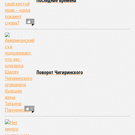
Природа постоянно вступает в противоречие с нами. Ведь пока
она стремится всё на планете держать в балансе, человечество
не особенно церемонится с окружающей средой. Самые
массовые катастрофы в прошлом – какими они были? Какие
ждут нас со дня на день и чем грозят?
Рассказ
Стивена Кинга
, в котором описывались
последствия очередного апокалипсиса, искусственно
вызванного группой биологов, называется «Конец всей
этой мерзости». В реальной жизни участия пытливых
исследователей в организации конца света может не
понадобиться: природа сама разберётся, как и где
уменьшить масштабы человеческой популяции.
(фото: en.wikipedia.org)
Да, наша любимая маленькая планета может быть
единственной, где в пределах Солнечной системы есть
полноценная жизнь, но Земля также регулярно пытается
эту жизнь уничтожить. Так уж вышло, что внутренние