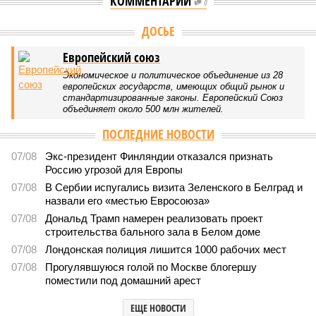
КОММЕНТАРИИ
0
Версия
//
Конфликт
//
В нескольких станциях от уже сданного
«Сказочного леса» пайщики ЖК «Станция Л» продолжают ждать от
компании Capital Group начала реальной достройки
312
«Станция ожидания» для дольщиков
В нескольких станциях от уже сданного «Сказочного
леса» пайщики ЖК «Станция Л» продолжают ждать от
компании Capital Group начала реальной достройки
В нескольких станциях от уже сданного «Сказочного леса» пайщики ЖК
«Станция Л» продолжают ждать от компании Capital Group начала
реальной достройки (изображение сгенерировано ИИ)
Пока в Ярославском районе СВАО дольщики «Сказочного леса»