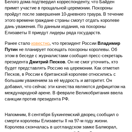
Белого дома подтвердил корреспонденту, что Байден
примет участие в прощальной церемонии. Похороны
пройдут после завершения 10-дневного траура. В течение
этого времени граждане страны смогут отдать королеве
дань уважения. По данным издания, на похороны
Елизаветы II приедут лидеры ряда государств.
Ранее стало
известно
, что президент России
Владимир
Путин
не планирует посещать похороны королевы. Об
этом в беседе с журналистами сообщил пресс-секретарь
президента
Дмитрий Песков
. Он не смог уточнить, кто
будет представлять Россию на церемонии. Как отметил
Песков, в России к британской королеве относились с
большим уважением за её мудрость и авторитет. Он
добавил, что сейчас эти качества являются дефицитом на
международной арене. В феврале Великобритания ввела
санкции против президента РФ.
Напомним, 8 сентября Букингемский дворец сообщил о
смерти королевы Елизаветы II на 97-м году жизни.
Королева скончалась в шотландском замке Балморал,