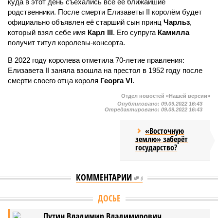
куда в этот день съехались все её ближайшие
родственники. После смерти Елизаветы II королём будет
официально объявлен её старший сын принц
Чарльз
,
который взял себе имя
Карл III
. Его супруга
Камилла
получит титул королевы-консорта.
В 2022 году королева отметила 70-летие правления:
Елизавета II заняла взошла на престол в 1952 году после
смерти своего отца короля
Георга VI
.
Отдел новостей «Нашей версии»
Опубликовано:
09.09.2022 16:43
Отредактировано:
09.09.2022 16:43
«Восточную
землю» заберёт
государство?
КОММЕНТАРИИ
0
ДОСЬЕ
Путин Владимир Владимирович