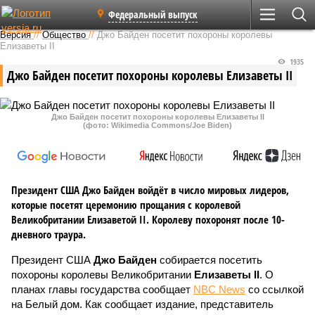
Федеральный выпуск
Версия
//
Общество
//
Джо Байден посетит похороны королевы
Елизаветы II
1935
Джо Байден посетит похороны королевы Елизаветы II
Джо Байден посетит похороны королевы Елизаветы II
(фото: Wikimedia Commons/Joe Biden)
Президент США Джо Байден войдёт в число мировых лидеров,
которые посетят церемонию прощания с королевой
Великобритании Елизаветой II. Королеву похоронят после 10-
дневного траура.
Президент США
Джо Байден
собирается посетить
похороны королевы Великобритании
Елизаветы II
. О
планах главы государства сообщает
NBC News
со ссылкой
на Белый дом. Как сообщает издание, представитель