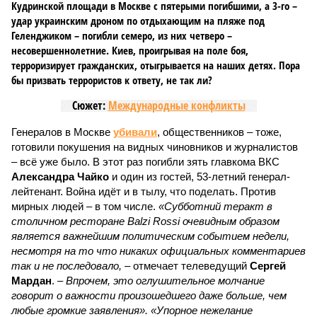
Кудринской площади в Москве с пятерыми погибшими, а 3-го –
удар украинским дроном по отдыхающим на пляже под
Геленджиком – погибли семеро, из них четверо –
несовершеннолетние. Киев, проигрывая на поле боя,
терроризирует гражданских, отыгрывается на наших детях. Пора
бы призвать террористов к ответу, не так ли?
Сюжет:
Международные конфликты
Генералов в Москве
убивали
, общественников – тоже,
готовили покушения на видных чиновников и журналистов
– всё уже было. В этот раз погибли зять главкома ВКС
Александра Чайко
и один из гостей, 53-летний генерал-
лейтенант. Война идёт и в тылу, что поделать. Против
мирных людей – в том числе.
«Субботний теракт в
столичном ресторане Balzi Rossi очевидным образом
является важнейшим политическим событием недели,
несмотря на то что никаких официальных комментариев
так и не последовало,
– отмечает телеведущий
Сергей
Мардан
. –
Впрочем, это оглушительное молчание
говорит о важности произошедшего даже больше, чем
любые громкие заявления». «Упорное нежелание