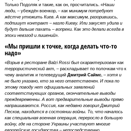
Только Подоляк и такие, как он, просчитались.
«Наши
люди,
– убеждён военкор, –
как минимум потребуют
жёстче утюжить Киев. А как максимум, разорившись,
подпишут контракт – назло Киеву. Или закусят удила и
будут дальше пахать – вопреки. Как это делали всегда в
эпохи невзгод и лишений».
«Мы пришли к точке, когда делать что-то
надо»
«Взрыв в ресторане Balzi Rossi был охарактеризован как
террористический акт, –
раскладывает по полочкам что к
чему аналитик и телеведущий
Дмитрий Саймс
, –
хотя и
не было указано, кто за него ответственен. И пока по
этому поводу нет официальных заявлений
соответствующих органов, окончательные выводы
преждевременны. А вот предварительные выводы прямо
напрашиваются. Россия, как недавно говорил Дмитрий
Песков, находится в состоянии войны. То, что началось
как специальная военная операция, переросло в большую
войну, где на стороне Украины участвуют многие
европейские государства – непосредственно