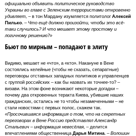
официально объявить политическое руководство
Украины во главе с Зеленским террористами откровенно
удивляет,
– в тон Мардану изумляется политолог
Алексей
Пилько
. –
Что ещё должно произойти, чтобы это всё-
таки случилось? И что мешает этому простому и
логичному решению?»
Бьют по мирным – попадают в элиту
Видимо, мешает не «что», а «кто». Накануне в Вене
состоялись келейные (чтобы не сказать, сепаратные)
переговоры отставных западных политиков и управленцев
с группой российских – как бы назвать их точнее-то? –
визави. На этом фоне возникают некоторые догадки –
почему два откровенных теракта Киева, убившие наших
гражданских, остались не то чтобы незамеченными – не
стали новостями с первых полос, скажем так.
«Просочившаяся информация о том, что на секретных
переговорах в Вене Россию представлял Александр
Стальевич – информация невесёлая,
– делится
впечатлениями общественница
Дарья Митина
. –
Волошин