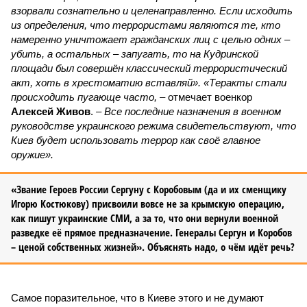
взорвали сознательно и целенаправленно. Если исходить
из определения, что террористами являются те, кто
намеренно уничтожает гражданских лиц с целью одних –
убить, а остальных – запугать, то на Кудринской
площади был совершён классический террористический
акт, хоть в хрестоматию вставляй». «Теракты стали
происходить пугающе часто,
– отмечает военкор
Алексей Живов
. –
Все последние назначения в военном
руководстве украинского режима свидетельствуют, что
Киев будет использовать террор как своё главное
оружие».
«Звание Героев России Сергуну с Коробовым (да и их сменщику
Игорю Костюкову) присвоили вовсе не за крымскую операцию,
как пишут украинские СМИ, а за то, что они вернули военной
разведке её прямое предназначение. Генералы Сергун и Коробов
– ценой собственных жизней». Объяснять надо, о чём идёт речь?
Самое поразительное, что в Киеве этого и не думают