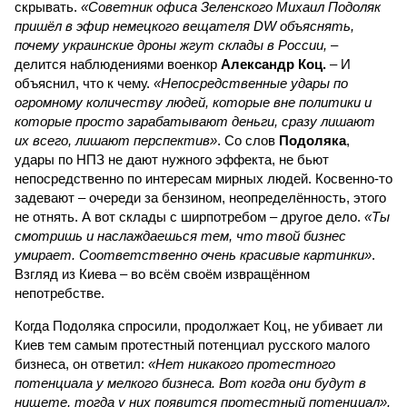
скрывать.
«Советник офиса Зеленского Михаил Подоляк
пришёл в эфир немецкого вещателя DW объяснять,
почему украинские дроны жгут склады в России,
–
делится наблюдениями военкор
Александр Коц.
– И
объяснил, что к чему.
«Непосредственные удары по
огромному количеству людей, которые вне политики и
которые просто зарабатывают деньги, сразу лишают
их всего, лишают перспектив»
. Со слов
Подоляка
,
удары по НПЗ не дают нужного эффекта, не бьют
непосредственно по интересам мирных людей. Косвенно-то
задевают – очереди за бензином, неопределённость, этого
не отнять. А вот склады с ширпотребом – другое дело.
«Ты
смотришь и наслаждаешься тем, что твой бизнес
умирает. Соответственно очень красивые картинки»
.
Взгляд из Киева – во всём своём извращённом
непотребстве.
Когда Подоляка спросили, продолжает Коц, не убивает ли
Киев тем самым протестный потенциал русского малого
бизнеса, он ответил:
«Нет никакого протестного
потенциала у мелкого бизнеса. Вот когда они будут в
нищете, тогда у них появится протестный потенциал».