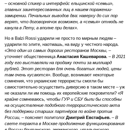
– основной спикер и интерфейс ельцинской «семьи»,
главных заинтересованных лиц в нашем поражении-
замирении. Печальных выводов два: наверху до сих пор
верят, что договорнячок возможен, а «семья» отнюдь не
канула в Лету, а вполне при делах».
Но в Balzi Rossi ударили не просто по мирным людям –
ударили по элите, наотмашь, на виду у честного народа.
«Это один из самых дорогих ресторанов Москвы,
–
уточняет общественница
Анастасия Кашеварова
. –
В 2021
году его выставляли на продажу почти за миллиард
рублей. Этот ресторан для очень богатых людей, цены
там очень кусаются»
. Вообще, возникают некоторые
сомнения, что украинские террористы смогли бы
самостоятельно осуществить диверсию в таком месте – уж
не оказали ли им помощь их европейские покровители?
«Я
крайне сомневаюсь, чтобы ГУР и СБУ были бы способны
на осуществление подобного террористического акта
без поддержки старших партнёров по войне против
России,
– поясняет политолог
Дмитрий Евстафьев.
–
В
свете теракта в Москве продолжение функционирования
в России британского, германского, итальянского