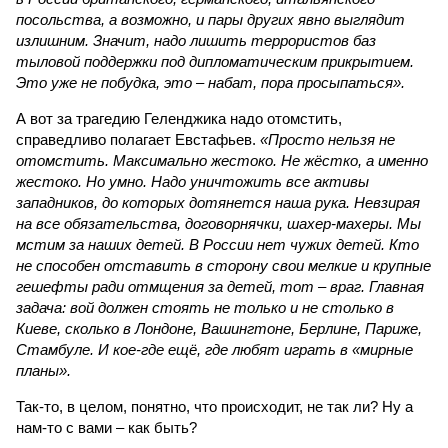
посольства, а возможно, и пары других явно выглядит
излишним. Значит, надо лишить террористов баз
тыловой поддержки под дипломатическим прикрытием.
Это уже не побудка, это – набат, пора просыпаться».
А вот за трагедию Геленджика надо отомстить,
справедливо полагает Евстафьев.
«Просто нельзя не
отомстить. Максимально жестоко. Не жёстко, а именно
жестоко. Но умно. Надо уничтожить все активы
западников, до которых дотянется наша рука. Невзирая
на все обязательства, договорнячки, шахер-махеры. Мы
мстим за наших детей. В России нет чужих детей. Кто
не способен отставить в сторону свои мелкие и крупные
гешефты ради отмщения за детей, тот – враг. Главная
задача: вой должен стоять не только и не столько в
Киеве, сколько в Лондоне, Вашингтоне, Берлине, Париже,
Стамбуле. И кое-где ещё, где любят играть в «мирные
планы».
Так-то, в целом, понятно, что происходит, не так ли? Ну а
нам-то с вами – как быть?