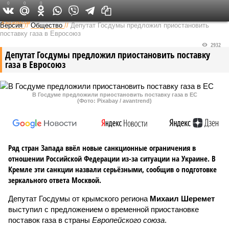
0
0
0
Федеральный выпуск
Версия
//
Общество
//
Депутат Госдумы предложил приостановить
поставку газа в Евросоюз
2932
Депутат Госдумы предложил приостановить поставку
газа в Евросоюз
В Госдуме предложили приостановить поставку газа в ЕС
(Фото: Pixabay / avantrend)
Ряд стран Запада ввёл новые санкционные ограничения в
отношении Российской Федерации из-за ситуации на Украине. В
Кремле эти санкции назвали серьёзными, сообщив о подготовке
зеркального ответа Москвой.
Депутат Госдумы от крымского региона
Михаил Шеремет
выступил с предложением о временной приостановке
поставок газа в страны
Европейского союза
.