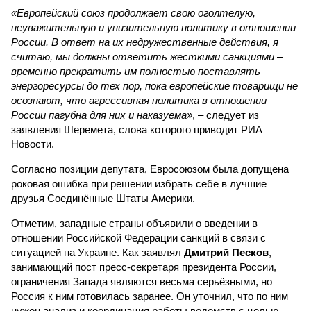
«Европейский союз продолжает свою оголтелую,
неуважительную и унизительную политику в отношении
России. В ответ на их недружественные действия, я
считаю, мы должны ответить жесткими санкциями –
временно прекратить им полностью поставлять
энергоресурсы до тех пор, пока европейские товарищи не
осознают, что агрессивная политика в отношении
России пагубна для них и наказуема»
, – следует из
заявления Шеремета, слова которого приводит РИА
Новости.
Согласно позиции депутата, Евросоюзом была допущена
роковая ошибка при решении избрать себе в лучшие
друзья Соединённые Штаты Америки.
Отметим, западные страны объявили о введении в
отношении Российской Федерации санкций в связи с
ситуацией на Украине. Как заявлял
Дмитрий Песков
,
занимающий пост пресс-секретаря президента России,
ограничения Запада являются весьма серьёзными, но
Россия к ним готовилась заранее. Он уточнил, что по ним
нужен анализ и координация работы ведомств с целью