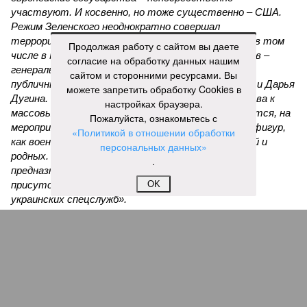
участвуют. И косвенно, но тоже существенно – США.
Режим Зеленского неоднократно совершал
террористические акты на территории России, в том
Продолжая работу с сайтом вы даете
числе в Москве и Санкт-Петербурге. Среди жертв –
согласие на обработку данных нашим
генералы, бывшие украинские политики и просто
сайтом и сторонними ресурсами. Вы
публичные фигуры, такие как Владлен Татарский и Дарья
можете запретить обработку Cookies в
Дугина. Причём, нанося удары, Украина была готова к
настройках браузера.
массовым жертвам невинных людей. Как сообщается, на
Пожалуйста, ознакомьтесь с
мероприятии в Balzi Rossi было немало значимых фигур,
«Политикой в отношении обработки
как военных, так и гражданских, а также их друзей и
персональных данных»
родных. Использование взрывного заряда,
.
предназначенного для максимального поражения
присутствующих, вполне вписывается в почерк
OK
украинских спецслужб».
Саймс полагает уместным напомнить, как с подобными
явлениями поступали во времена
Павла Судоплатова
:
«Я
часто слышу, что террор – не наш метод. Конечно, не
наш. Но разве наш метод – подставлять врагу другую
щёку? Израиль регулярно и эффективно уничтожает
тех, кто наносил по нему удары. США открыто гордятся