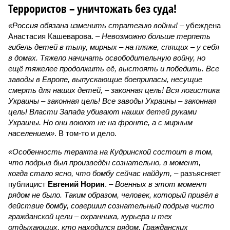
Террористов – уничтожать без суда!
«Россия обязана изменить стратегию войны!
– убеждена
Анастасия Кашеварова. –
Невозможно больше терпеть
гибель детей в тылу, мирных – на пляже, спящих – у себя
в домах. Тяжело начинать освободительную войну, но
ещё тяжелее продолжить её, выстоять и победить. Все
заводы в Европе, выпускающие боеприпасы, несущие
смерть для наших детей, – законная цель! Вся логистика
Украины – законная цель! Все заводы Украины – законная
цель! Власти Запада убивают наших детей руками
Украины. Но они воюют не на фронте, а с мирным
населением»
. В том-то и дело.
«Особенность теракта на Кудринской состоит в том,
что подрыв был произведён сознательно, в момент,
когда стало ясно, что бомбу сейчас найдут,
– разъясняет
публицист
Евгений Норин
. –
Военных в этот момент
рядом не было. Таким образом, человек, который привёл в
действие бомбу, совершил сознательный подрыв чисто
гражданской цели – охранника, курьера и тех
отдыхающих, кто находился рядом. Гражданских