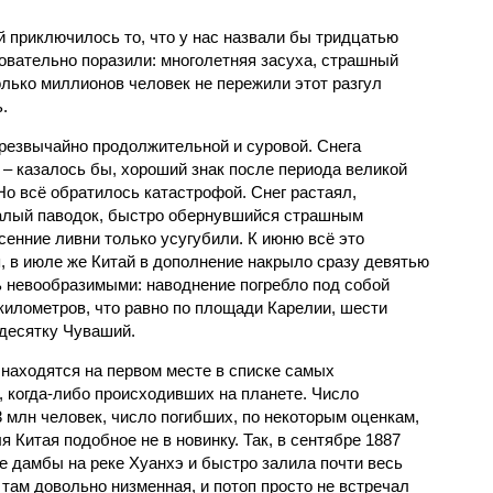
й приключилось то, что у нас назвали бы тридцатью
овательно поразили: многолетняя засуха, страшный
олько миллионов человек не пережили этот разгул
.
чрезвычайно продолжительной и суровой. Снега
 – казалось бы, хороший знак после периода великой
Но всё обратилось катастрофой. Снег растаял,
валый паводок, быстро обернувшийся страшным
енние ливни только усугубили. К июню всё это
, в июле же Китай в дополнение накрыло сразу девятью
 невообразимыми: наводнение погребло под собой
километров, что равно по площади Карелии, шести
десятку Чуваший.
 находятся на первом месте в списке самых
 когда-либо происходивших на планете. Число
3 млн человек, число погибших, по некоторым оценкам,
 Китая подобное не в новинку. Так, в сентябре 1887
е дамбы на реке Хуанхэ и быстро залила почти весь
 там довольно низменная, и потоп просто не встречал