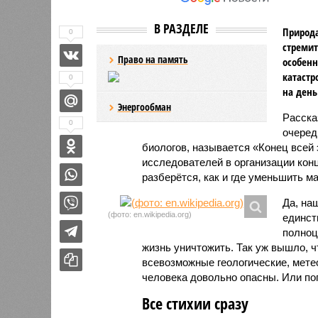
В РАЗДЕЛЕ
Природа
0
стремит
Право на память
особенн
катастр
0
на день
Энергообман
Расск
0
очеред
биологов, называется «Конец всей
исследователей в организации кон
разберётся, как и где уменьшить 
Да, на
(фото: en.wikipedia.org)
единст
полноц
жизнь уничтожить. Так уж вышло, 
всевозможные геологические, мете
человека довольно опасны. Или по
Все стихии сразу