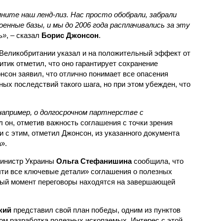
ните наш ленд-лиз. Нас просто обобрали, забрали
оенные базы, и мы до 2006 года расплачивались за эту
ь»
, – сказал
Борис Джонсон
.
Великобритании указал и на положительный эффект от
итик отметил, что оно гарантирует сохранение
нсон заявил, что отлично понимает все опасения
ных последствий такого шага, но при этом убежден, что
например, о долгосрочном партнерстве с
л он, отметив важность соглашения с точки зрения
и с этим, отметил Джонсон, из указанного документа
».
министр Украины
Ольга Стефанишина
сообщила, что
чти все ключевые детали» соглашения о полезных
ный момент переговоры находятся на завершающей
кий
представил свой план победы, одним из пунктов
дом разработка полезных ископаемых. Интерес с этой