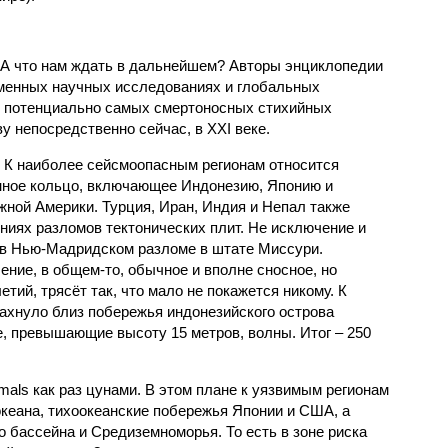
 А что нам ждать в дальнейшем? Авторы энциклопедии
еменных научных исследованиях и глобальных
к потенциально самых смертоносных стихийных
 непосредственно сейчас, в XXI веке.
 К наиболее сейсмоопасным регионам относится
нное кольцо, включающее Индонезию, Японию и
ной Америки. Турция, Иран, Индия и Непал также
ниях разломов тектонических плит. Не исключение и
 в Нью-Мадридском разломе в штате Миссури.
ние, в общем-то, обычное и вполне сносное, но
етий, трясёт так, что мало не покажется никому. К
бахнуло близ побережья индонезийского острова
, превышающие высоту 15 метров, волны. Итог – 250
imals как раз цунами. В этом плане к уязвимым регионам
кеана, тихо­океанские побережья Японии и США, а
 бассейна и Средиземноморья. То есть в зоне риска