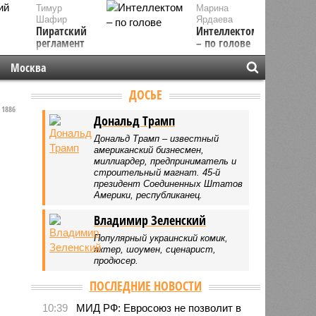
Тимур
Марина
Шафир
Ярдаева
Пиратский
Интеллектом
регламент
– по голове
Москва
ДОСЬЕ
1886
Дональд Трамп
Дональд Трамп – известный
американский бизнесмен,
миллиардер, предприниматель и
строительный магнат. 45-й
президент Соединенных Штатов
Америки, республиканец.
Владимир Зеленский
Популярный украинский комик,
актер, шоумен, сценарист,
продюсер.
ПОСЛЕДНИЕ НОВОСТИ
10:39
МИД РФ: Евросоюз не позволит в