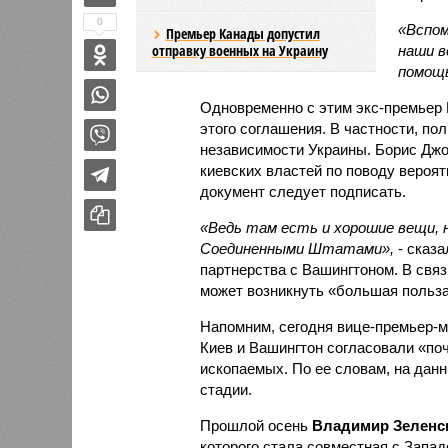
0
«Вспом
Премьер Канады допустил
отправку военных на Украину
наши в
помощ
Одновременно с этим экс-премьер 
этого соглашения. В частности, пол
независимости Украины. Борис Джо
киевских властей по поводу вероят
документ следует подписать.
«Ведь там есть и хорошие вещи, 
Соединенными Штатами»,
- сказа
партнерства с Вашингтоном. В связ
может возникнуть «большая польза
Напомним, сегодня вице-премьер-
Киев и Вашингтон согласовали «по
ископаемых. По ее словам, на дан
стадии.
Прошлой осень
Владимир Зеленс
которого стала совместная с Запа