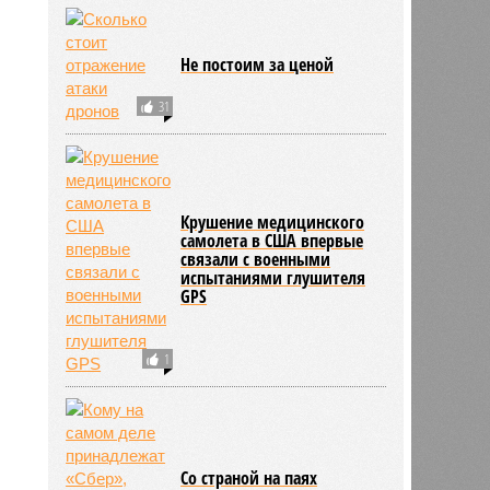
Не постоим за ценой
31
Крушение медицинского
самолета в США впервые
связали с военными
испытаниями глушителя
GPS
1
Со страной на паях