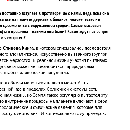
 постоянно вступает в противоречие с нами. Ведь пока она
ся всё на планете держать в балансе, человечество не
о церемонится с окружающей средой. Самые массовые
офы в прошлом – какими они были? Какие ждут нас со дня
 и чем грозят?
аз
Стивена Кинга
, в котором описывались последствия
ного апокалипсиса, искусственно вызванного группой
 этой мерзости». В реальной жизни участия пытливых
ца света может не понадобиться: природа сама
масштабы человеческой популяции.
ша любимая маленькая планета может быть
венной, где в пределах Солнечной системы есть
енная жизнь, но Земля также регулярно пытается эту
что внутренние процессы на планете включают в себя
орологические и физические явления, которые для
просту смертельны. И вот несколько тому примеров.