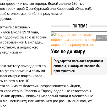
жая деревни и целые города. Водой залило 130 тыс.
ьше территорий Оренбургской или Кировской областей),
 ещё столько же погибли в результате
ндемии.
ПО ТЕМЕ
ейтинге стихийных
иклон Бхола 1970 года,
 подобных за всю историю
475
и современной Бангладеш,
истаном, и индийского
Уже не до жиру
унесли жизни
Государство посылает воротилам
сигналы, к которым хорошо бы
вою чистоту природа что-то
прислушаться
станут со временем самыми
и планомерно подтачивала
 то, что в топ-10
ста занимают бедствия, разразившиеся в Индии,
то характерно, Россию и Европу подобные катастрофы
ды были другими, включая массовый голод и масштабные
 млн погибших) или «испанки» (по разным оценкам, от
ире).