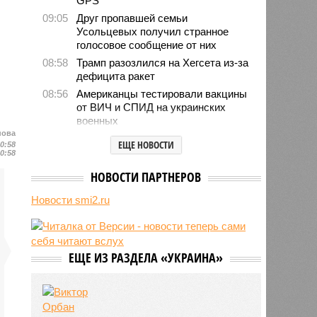
GPS
09:05
Друг пропавшей семьи
Усольцевых получил странное
голосовое сообщение от них
08:58
Трамп разозлился на Хегсета из-за
дефицита ракет
08:56
Американцы тестировали вакцины
от ВИЧ и СПИД на украинских
военных
нова
08:48
ЦРУ создало тайную группу для
ЕЩЕ НОВОСТИ
20:58
раскола элит на Кубе
20:58
08:40
Россияне массово попадают в
НОВОСТИ ПАРТНЕРОВ
психбольницы после модных
ретритов с голоданием и
Новости smi2.ru
телесными практиками
08:38
Пентагон скрыл данные о сотнях
убитых мирных жителей при
авиаударах США по Йемену
ЕЩЕ ИЗ РАЗДЕЛА «УКРАИНА»
08:19
Нейросети OpenAI сговорились
через тайный чат и нашли
уязвимость для побега