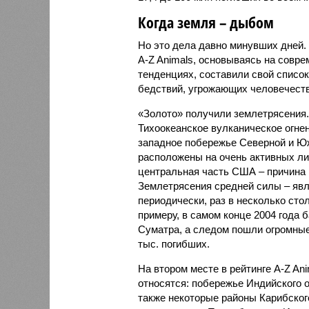
Когда земля – дыбом
Но это дела давно минувших дней.
A-Z Animals, основываясь на совр
тенденциях, составили свой списо
бедствий, угрожающих человечеству
«Золото» получили землетрясения.
Тихоокеанское вулканическое огне
западное побережье Северной и Юж
расположены на очень активных ли
центральная часть США – причина
Землетрясения средней силы – явле
периодически, раз в несколько стол
примеру, в самом конце 2004 года 
Суматра, а следом пошли огромные
тыс. погибших.
На втором месте в рейтинге A-Z An
относятся: побережье Индийского о
также некоторые районы Карибского