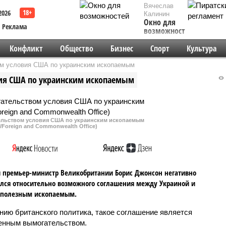
Вячеслав
2026
Калинин
Окно для
Реклама
возможностей
Конфликт
Общество
Бизнес
Спорт
Культура
ом условия США по украинским ископаемым
вия США по украинским ископаемым
ельством условия США по украинским ископаемым
m/Foreign and Commonwealth Office)
премьер-министр Великобритании Борис Джонсон негативно
лся относительно возможного соглашения между Украиной и
 полезным ископаемым.
нию британского политика, такое соглашение является
енным вымогательством.