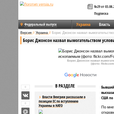
№29 от 03.08.
Подписка
Украина
Власть
Федеральный выпуск
Версия
//
Украина
//
Борис Джонсон назвал вымогательств
Борис Джонсон назвал вымогательством усло
Борис Джонсон назвал вымогат
(фото: flickr.co
В РАЗДЕЛЕ
Бывший 
0
высказа
Власти Венгрии рассказали о
США по
позиции ЕС по вступлению
0
Украины в НАТО
По мне
откров