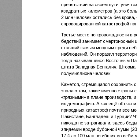
препятствий на своём пути, уничто
квадратных километров (а это бол
2 млн человек остались без крова,
спровоцированной катастрофой па
Третье место по кровожадности в р
бедствий занимает смертоносный ц
ставший самым мощным среди себе
наблюдений. Он поразил территори
тогда называвшейся Восточным Пак
штата Западная Бенгалия. Шторма 
полумиллиона человек.
Кажется, стремящаяся сохранить с
знала о том, какие именно страны 
«грязными» в плане производств, 
их демографию. А как ещё объяснить
природных катастроф почти все ме
Пакистане, Бангладеш и Турции? Ч
никогда не затрагивали, здесь бе
эпидемии вроде бубонной чумы (200
17,4 до 100 млн погибших во всём м