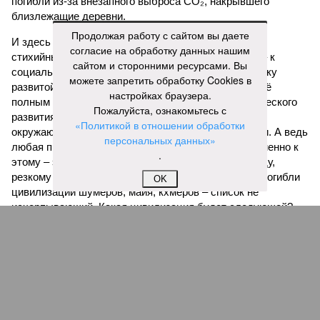
погибли из-за внезапного выброса CO₂, накрывшего
близлежащие деревни.
Продолжая работу с сайтом вы даете
И здесь мы плавно подходим к тому, чем все эти
согласие на обработку данных нашим
стихийные бедствия могут закончиться. А именно – к
сайтом и сторонними ресурсами. Вы
социальному коллапсу, то есть фактическому упадку
можете запретить обработку Cookies в
развитой цивилизации, зачастую с последующим её
настройках браузера.
полным уничтожением. Среди причин такого трагического
Пожалуйста, ознакомьтесь с
развития событий учёные называют деградацию
«Политикой в отношении обработки
окружающей среды, истощение ресурсов и болезни. А ведь
персональных данных»
любая природная катастрофа непременно ведёт именно к
.
этому – экономическому кризису, эпидемиям, голоду,
резкому сокращению численности населения. Так погибли
OK
цивилизации шумеров, майя, кхмеров – список не
исчерпывающий. Какая цивилизация будет следующей?
Илья Космач
Газета
«Наша версия» №29 от 03.08.2026
Опубликовано:
05.08.2026 13:00
Отредактировано:
05.08.2026 13:00
Возраст
Инфантино
бессмертия
отступил и объявил
об отказе ФИФА от