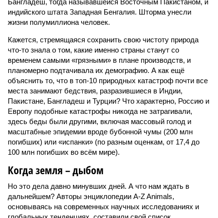
Бангладеш, тогда называвшейся Восточным Пакистаном, и
индийского штата Западная Бенгалия. Шторма унесли
жизни полумиллиона человек.
Кажется, стремящаяся сохранить свою чистоту природа
что-то знала о том, какие именно страны станут со
временем самыми «грязными» в плане производств, и
планомерно подтачивала их демографию. А как ещё
объяснить то, что в топ-10 природных катастроф почти все
места занимают бедствия, разразившиеся в Индии,
Пакистане, Бангладеш и Турции? Что характерно, Россию и
Европу подобные катастрофы никогда не затрагивали,
здесь беды были другими, включая массовый голод и
масштабные эпидемии вроде бубонной чумы (200 млн
погибших) или «испанки» (по разным оценкам, от 17,4 до
100 млн погибших во всём мире).
Когда земля – дыбом
Но это дела давно минувших дней. А что нам ждать в
дальнейшем? Авторы энциклопедии A-Z Animals,
основываясь на современных научных исследованиях и
глобальных тенденциях, составили свой список