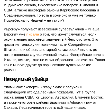
Индийского океана, тихо­океанские побережья Японии и
США, а также некоторые районы Карибского бассейна и
Средиземноморья. То есть в зоне риска уже не только
Поднебесная с Индией – не так ли?
«Бронзу» получают извержения супервулканов – «Наша
Версия» уже
писала
о том, что может случиться, если
окончательно проснётся знаменитый Йеллоустоун. Это
грозит не только уничтожением части Соединённых
Штатов, но и общепланетарной катастрофой вплоть до
возникновения «вулканической зимы». Флегрейские поля в
Италии, кстати, тоже не стоит сбрасывать со счетов. Равно
как и многие другие до поры спящие вулканические
районы.
Невидимый убийца
Упоминают эксперты и жару вкупе с засухой и
следующими отсюда лесными пожарами. Тут в группе
риска запад США, юг Европы, Австралия, Ближний Восток,
а также некоторые районы Бразилии и Африки к югу от
Сахары. Леса начинают гореть всё чаще и чаще,