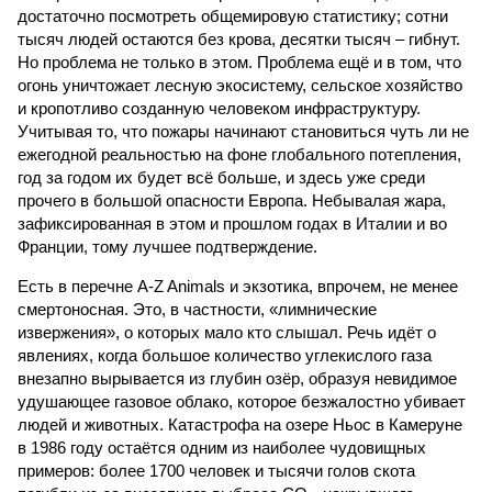
достаточно посмотреть общемировую статистику; сотни
тысяч людей остаются без крова, десятки тысяч – гибнут.
Но проблема не только в этом. Проблема ещё и в том, что
огонь уничтожает лесную экосистему, сельское хозяйство
и кропотливо созданную человеком инфраструктуру.
Учитывая то, что пожары начинают становиться чуть ли не
ежегодной реальностью на фоне глобального потепления,
год за годом их будет всё больше, и здесь уже среди
прочего в большой опасности Европа. Небывалая жара,
зафиксированная в этом и прошлом годах в Италии и во
Франции, тому лучшее подтверждение.
Есть в перечне A-Z Animals и экзотика, впрочем, не менее
смертоносная. Это, в частности, «лимнические
извержения», о которых мало кто слышал. Речь идёт о
явлениях, когда большое количество углекислого газа
внезапно вырывается из глубин озёр, образуя невидимое
удушающее газовое облако, которое безжалостно убивает
людей и животных. Катастрофа на озере Ньос в Камеруне
в 1986 году остаётся одним из наиболее чудовищных
примеров: более 1700 человек и тысячи голов скота