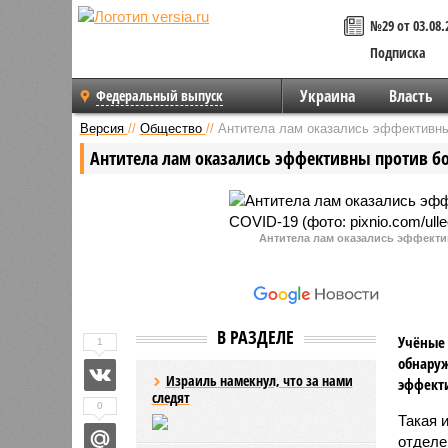
№29 от 03.08.
Подписка
Украина
Власть
Федеральный выпуск
Версия
//
Общество
//
Антитела лам оказались эффективн
Антитела лам оказались эффективны против б
Антитела лам оказались эффект
В РАЗДЕЛЕ
Учёные 
1
обнару
Израиль намекнул, что за нами
эффекти
следят
0
Такая 
отделе