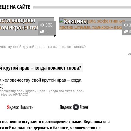
эффективные против
ЕЩЕ НА САЙТЕ
fizer назвал сроки
штамма «омикрон»
ости вакцины
вакцины
3053
в омикрон-штамма
По словам доктора
0
пециалисты
биологических наук Анчи
ют изучать
Барановой, вакцины на
еству свой крутой нрав – когда покажет снова?
истики новой
аденовирусной платформе,
ности COVID-19,
вроде «Спутника V», могут быть
раняющейся по миру, и
более эффективными против
 крутой нрав – когда покажет снова?
огут сказать,
нового штамма коронавируса.
ны ли против него
я вакцины.
овечеству свой крутой нрав – когда покажет снова?
(фото: АР-ТАСС)
 постоянно вступает в противоречие с нами. Ведь пока она
ся всё на планете держать в балансе, человечество не