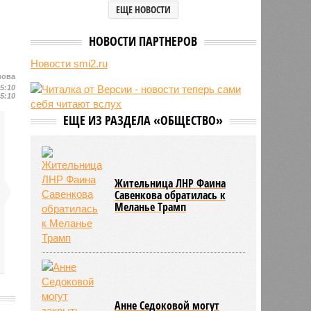
ЕЩЕ НОВОСТИ
хакеров в глобальной охоте за
данными туристов через Wi-Fi в
отелях
НОВОСТИ ПАРТНЕРОВ
05/08
Baza: в водопроводной воде в
Новости smi2.ru
Тюмени обнаружено превышение
нова
ряда вредных веществ
15:10
15:10
05/08
ТЦК заработали 3 миллиарда
долларов на «мёртвых душах»
ЕЩЕ ИЗ РАЗДЕЛА «ОБЩЕСТВО»
05/08
В Испании потребовали исключить
Марокко из числа организаторов
чемпионата мира 2030 года из-за
миграционного кризиса
Жительница ЛНР Фаина
05/08
Сотрудница полиции помогла
Савенкова обратилась к
сыну обстрелять конкурирующую
Меланье Трамп
банду
Анне Седоковой могут