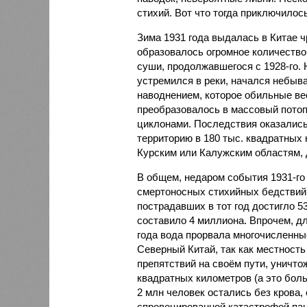
стихий. Вот что тогда приключилось
Зима 1931 года выдалась в Китае 
образовалось огромное количество
суши, продолжавшегося с 1928-го. 
устремился в реки, начался небы
наводнением, которое обильные вес
преобразовалось в массовый потоп
циклонами. Последствия оказались
территорию в 180 тыс. квадратных 
Курским или Калужским областям, 
В общем, недаром события 1931-го
смертоносных стихийных бедствий,
пострадавших в тот год достигло 5
составило 4 миллиона. Впрочем, для
года вода прорвала многочисленны
Северный Китай, так как местность
препятствий на своём пути, уничто
квадратных километров (а это бол
2 млн человек остались без крова,
спровоцированной катастрофой па