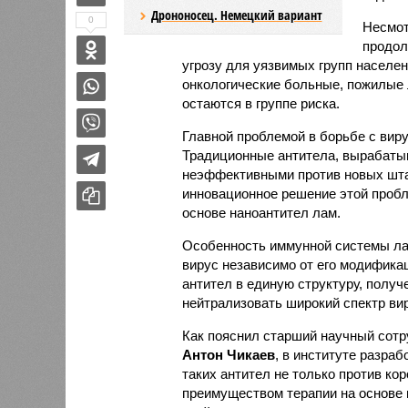
Дрононосец. Немецкий вариант
0
Несмот
продол
угрозу для уязвимых групп населе
онкологические больные, пожилые
остаются в группе риска.
Главной проблемой в борьбе с виру
Традиционные антитела, вырабаты
неэффективными против новых шт
инновационное решение этой пробл
основе наноантител лам.
Особенность иммунной системы лам
вирус независимо от его модифика
антител в единую структуру, полу
нейтрализовать широкий спектр ви
Как пояснил старший научный сот
Антон Чикаев
, в институте разра
таких антител не только против кор
преимуществом терапии на основе 