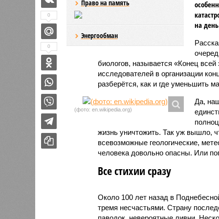
Право на память
особенн
катастр
0
на день
Энергообман
Расск
0
очеред
биологов, называется «Конец всей
исследователей в организации кон
разберётся, как и где уменьшить 
Да, на
(фото: en.wikipedia.org)
единст
полноц
жизнь уничтожить. Так уж вышло, 
всевозможные геологические, мете
человека довольно опасны. Или по
Все стихии сразу
Около 100 лет назад в Поднебесно
тремя несчастьями. Страну послед
паводок, невероятные ливни. Неск