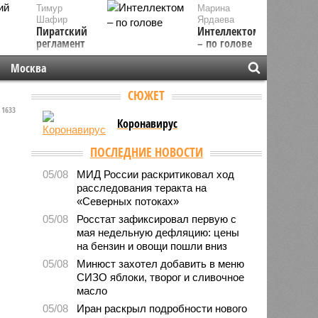
Тимур
Марина
Шафир
Ярдаева
Пиратский
Интеллектом
регламент
– по голове
Москва
СЮЖЕТ
1633
Коронавирус
ПОСЛЕДНИЕ НОВОСТИ
05/08
МИД России раскритиковал ход
расследования теракта на
«Северных потоках»
05/08
Росстат зафиксировал первую с
мая недельную дефляцию: цены
на бензин и овощи пошли вниз
05/08
Минюст захотел добавить в меню
СИЗО яблоки, творог и сливочное
масло
05/08
Иран раскрыл подробности нового