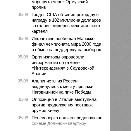
маршрута через Ормузский
пролив
05/08
Госдеп США объявил рекордную
награду в 102 миллиона долларов
за головы лидеров мексиканского
картеля
05/08
Инфантино пообещал Марокко
финал чемпионата мира 2030 года
в обмен на поддержку на выборах
05/08
Организаторы опровергли
информацию об отмене
«Интервидения» в Саудовской
Аравии
05/08
Альпинисты из России
выдвинулись к месту пропажи
Наговициной на пике Победы
05/08
Оппозиция в Италии выступила
против продолжения поставок
оружия Киеву
05/08
Пенсионерка сожгла проданную по
«схеме Долиной» квартиру
05/08
Microsoft обвинила российских