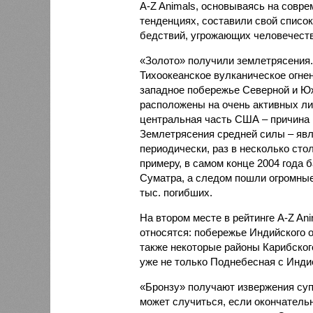
A-Z Animals, основываясь на совр
тенденциях, составили свой списо
бедствий, угрожающих человечеству
«Золото» получили землетрясения.
Тихоокеанское вулканическое огне
западное побережье Северной и Юж
расположены на очень активных ли
центральная часть США – причина
Землетрясения средней силы – явле
периодически, раз в несколько стол
примеру, в самом конце 2004 года 
Суматра, а следом пошли огромные
тыс. погибших.
На втором месте в рейтинге A-Z An
относятся: побережье Индийского о
также некоторые районы Карибского
уже не только Поднебесная с Индие
«Бронзу» получают извержения су
может случиться, если окончатель