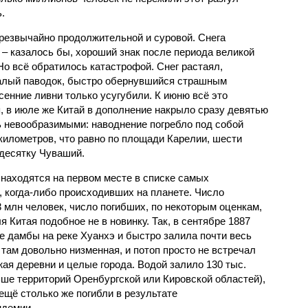
.
чрезвычайно продолжительной и суровой. Снега
 – казалось бы, хороший знак после периода великой
Но всё обратилось катастрофой. Снег растаял,
валый паводок, быстро обернувшийся страшным
енние ливни только усугубили. К июню всё это
, в июле же Китай в дополнение накрыло сразу девятью
 невообразимыми: наводнение погребло под собой
километров, что равно по площади Карелии, шести
десятку Чуваший.
 находятся на первом месте в списке самых
 когда-либо происходивших на планете. Число
3 млн человек, число погибших, по некоторым оценкам,
 Китая подобное не в новинку. Так, в сентябре 1887
е дамбы на реке Хуанхэ и быстро залила почти весь
 там довольно низменная, и потоп просто не встречал
жая деревни и целые города. Водой залило 130 тыс.
ьше территорий Оренбургской или Кировской областей),
 ещё столько же погибли в результате
ндемии.