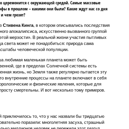
о церемонится с окружающей средой. Самые массовые
офы в прошлом – какими они были? Какие ждут нас со дня
 и чем грозят?
аз
Стивена Кинга
, в котором описывались последствия
ного апокалипсиса, искусственно вызванного группой
 этой мерзости». В реальной жизни участия пытливых
ца света может не понадобиться: природа сама
масштабы человеческой популяции.
ша любимая маленькая планета может быть
венной, где в пределах Солнечной системы есть
енная жизнь, но Земля также регулярно пытается эту
что внутренние процессы на планете включают в себя
орологические и физические явления, которые для
просту смертельны. И вот несколько тому примеров.
й приключилось то, что у нас назвали бы тридцатью
овательно поразили: многолетняя засуха, страшный
олько миллионов человек не пережили этот разгул