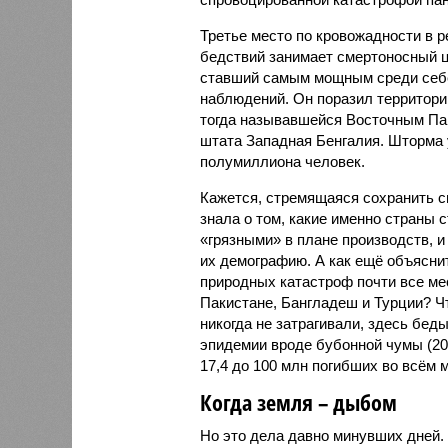
Третье место по кровожадности в р
бедствий занимает смертоносный ц
ставший самым мощным среди себе
наблюдений. Он поразил территори
тогда называвшейся Восточным Пак
штата Западная Бенгалия. Шторма 
полумиллиона человек.
Кажется, стремящаяся сохранить с
знала о том, какие именно страны 
«грязными» в плане производств, 
их демографию. А как ещё объяснить
природных катастроф почти все ме
Пакистане, Бангладеш и Турции? Ч
никогда не затрагивали, здесь бе
эпидемии вроде бубонной чумы (200
17,4 до 100 млн погибших во всём м
Когда земля – дыбом
Но это дела давно минувших дней.