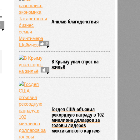
Анклав благоденствия
9
45
В Крыму упал спрос на
жильё
1
Госдеп США объявил
рекордную награду в 102
миллиона долларов за
головы лидеров
мексиканского картеля