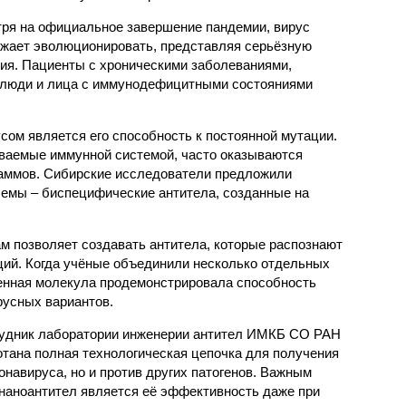
ря на официальное завершение пандемии, вирус
жает эволюционировать, представляя серьёзную
ния. Пациенты с хроническими заболеваниями,
 люди и лица с иммунодефицитными состояниями
сом является его способность к постоянной мутации.
ваемые иммунной системой, часто оказываются
аммов. Сибирские исследователи предложили
емы – биспецифические антитела, созданные на
 позволяет создавать антитела, которые распознают
ций. Когда учёные объединили несколько отдельных
ченная молекула продемонстрировала способность
русных вариантов.
рудник лаборатории инженерии антител ИМКБ СО РАН
ботана полная технологическая цепочка для получения
онавируса, но и против других патогенов. Важным
наноантител является её эффективность даже при