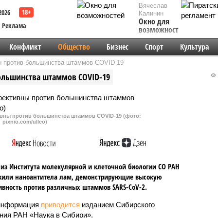
Вячеслав
2026
Калинин
Окно для
Реклама
возможностей
Конфликт
Общество
Бизнес
Спорт
Культура
ы против большинства штаммов COVID-19
ольшинства штаммов COVID-19
ивны против большинства штаммов COVID-19 (фото:
pixnio.com/ulleo)
из Института молекулярной и клеточной биологии СО РАН
жили наноантитела лам, демонстрирующие высокую
вность против различных штаммов SARS-CoV-2.
информация
приводится
изданием Сибирского
ния РАН «Наука в Сибири».