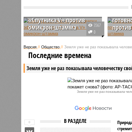
Гинцбург озвучил сроки
проверки эффективности
Глава P
«Спутника V» против
готовн
3567
омикрон-штамма
проти
0
По словам директора Центра им.
Сейчас с
Гамалеи Александра Гинцбурга,
продолжа
Версия
//
Общество
//
Земля уже не раз показывала человеч
специалисты проверят
характер
Последние времена
эффективность «Спутника V»
разновид
против омикрон-штамма в
распрост
Земля уже не раз показывала человечеству свой
течение десяти дней.
пока не м
эффектив
имеющиес
Земля уже не раз показывала чел
В РАЗДЕЛЕ
Природа
0
стремит