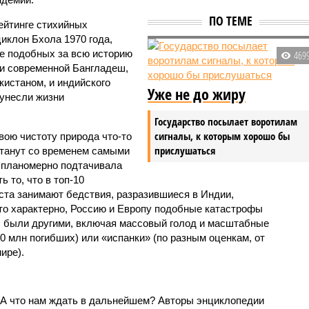
ПО ТЕМЕ
ейтинге стихийных
иклон Бхола 1970 года,
 подобных за всю историю
469
и современной Бангладеш,
истаном, и индийского
Уже не до жиру
унесли жизни
Государство посылает воротилам
сигналы, к которым хорошо бы
вою чистоту природа что-то
прислушаться
станут со временем самыми
и планомерно подтачивала
 то, что в топ-10
ста занимают бедствия, разразившиеся в Индии,
то характерно, Россию и Европу подобные катастрофы
ды были другими, включая массовый голод и масштабные
 млн погибших) или «испанки» (по разным оценкам, от
ире).
 А что нам ждать в дальнейшем? Авторы энциклопедии