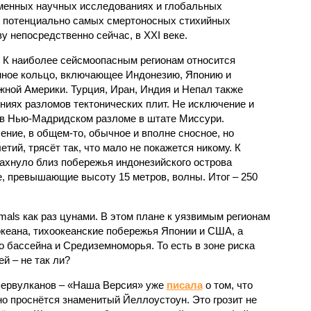
еменных научных исследованиях и глобальных
к потенциально самых смертоносных стихийных
 непосредственно сейчас, в XXI веке.
 К наиболее сейсмоопасным регионам относится
нное кольцо, включающее Индонезию, Японию и
ной Америки. Турция, Иран, Индия и Непал также
ниях разломов тектонических плит. Не исключение и
 в Нью-Мадридском разломе в штате Миссури.
ние, в общем-то, обычное и вполне сносное, но
етий, трясёт так, что мало не покажется никому. К
бахнуло близ побережья индонезийского острова
, превышающие высоту 15 метров, волны. Итог – 250
imals как раз цунами. В этом плане к уязвимым регионам
кеана, тихо­океанские побережья Японии и США, а
 бассейна и Средиземноморья. То есть в зоне риска
й – не так ли?
первулканов – «Наша Версия» уже
писала
о том, что
но проснётся знаменитый Йеллоустоун. Это грозит не