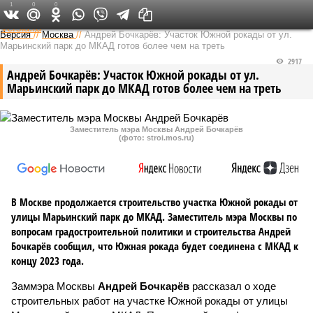
1
0
0
Федеральный выпуск
Версия
//
Москва
//
Андрей Бочкарёв: Участок Южной рокады от ул.
Марьинский парк до МКАД готов более чем на треть
2917
Андрей Бочкарёв: Участок Южной рокады от ул.
Марьинский парк до МКАД готов более чем на треть
Заместитель мэра Москвы Андрей Бочкарёв
(фото: stroi.mos.ru)
В Москве продолжается строительство участка Южной рокады от
улицы Марьинский парк до МКАД. Заместитель мэра Москвы по
вопросам градостроительной политики и строительства Андрей
Бочкарёв сообщил, что Южная рокада будет соединена с МКАД к
концу 2023 года.
Заммэра Москвы
Андрей Бочкарёв
рассказал о ходе
строительных работ на участке Южной рокады от улицы