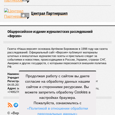
Централ Партнершип
10
Общероссийское издание журналистских расследований
«Версия»
Газета «Наша версия» основана Артёмом Боровиком в 1998 году как газета
расследований. Официальный сайт «Версия» публикует материалы
штатных и внештатных журналистов газеты и пристально следит за
событиями и новостями, происходящими в России, Украине, странах СНГ,
Америке и других государств, с которыми пересекается внешняя политика
РФ.
Наименование:
Cетевое издание «Версия»
Продолжая работу с сайтом вы даете
Учредитель:
ООО «Версия»,
Главный редактор:
Горевой Р. Г.
согласие на обработку данных нашим
Регистрационный номер Роскомнадзора:
ЭЛ № ФС 77 - 72681 от
04.05.2018 г.
сайтом и сторонними ресурсами. Вы
Адрес электронной почты и телефон редакции:
versia@versia.ru,
можете запретить обработку Cookies в
+74952760348
настройках браузера.
Пожалуйста, ознакомьтесь с
«Политикой в отношении обработки
персональных данных»
© «Версия»
18+