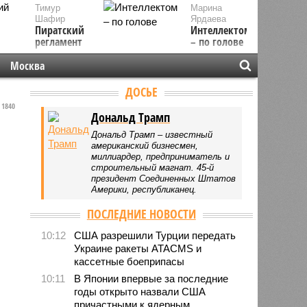
Тимур
Марина
Шафир
Ярдаева
Пиратский
Интеллектом
регламент
– по голове
Москва
ДОСЬЕ
1840
Дональд Трамп
Дональд Трамп – известный
американский бизнесмен,
миллиардер, предприниматель и
строительный магнат. 45-й
президент Соединенных Штатов
Америки, республиканец.
ПОСЛЕДНИЕ НОВОСТИ
10:12
США разрешили Турции передать
Украине ракеты ATACMS и
кассетные боеприпасы
10:11
В Японии впервые за последние
годы открыто назвали США
причастными к ядерным