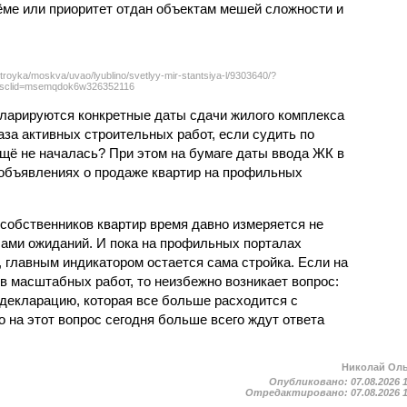
ёме или приоритет отдан объектам мешей сложности и
troyka/moskva/uvao/lyublino/svetlyy-mir-stantsiya-l/9303640/?
sclid=msemqdok6w326352116
екларируются конкретные даты сдачи жилого комплекса
фаза активных строительных работ, если судить по
ещё не началась? При этом на бумаге даты ввода ЖК в
объявлениях о продаже квартир на профильных
собственников квартир время давно измеряется не
ами ожиданий. И пока на профильных порталах
 главным индикатором остается сама стройка. Если на
в масштабных работ, то неизбежно возникает вопрос:
 декларацию, которая все больше расходится с
на этот вопрос сегодня больше всего ждут ответа
Николай Ол
Опубликовано:
07.08.2026 
Отредактировано:
07.08.2026 