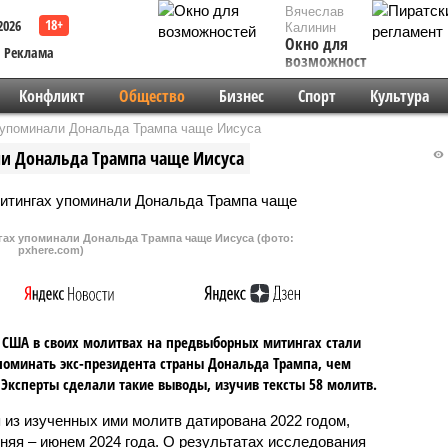
Вячеслав
2026
Калинин
Окно для
Реклама
возможностей
Конфликт
Общество
Бизнес
Спорт
Культура
 упоминали Дональда Трампа чаще Иисуса
и Дональда Трампа чаще Иисуса
гах упоминали Дональда Трампа чаще Иисуса (фото:
pxhere.com)
США в своих молитвах на предвыборных митингах стали
оминать экс-президента страны Дональда Трампа, чем
 Эксперты сделали такие выводы, изучив тексты 58 молитв.
 из изученных ими молитв датирована 2022 годом,
няя – июнем 2024 года. О результатах исследования