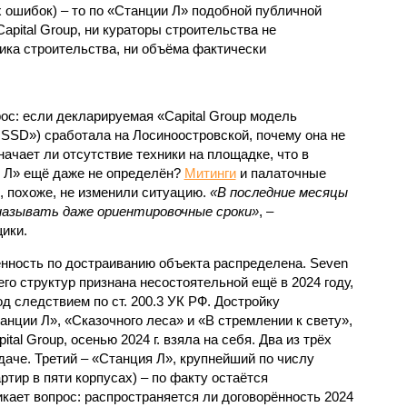
 ошибок) – то по «Станции Л» подобной публичной
apital Group, ни кураторы строительства не
ка строительства, ни объёма фактически
с: если декларируемая «Capital Group модель
SSD») сработала на Лосиноостровской, почему она не
ачает ли отсутствие техники на площадке, что в
и Л» ещё даже не определён?
Митинги
и палаточные
х, похоже, не изменили ситуацию.
«В последние месяцы
называть даже ориентировочные сроки»
, –
ики.
нность по достраиванию объекта распределена. Seven
его структур признана несостоятельной ещё в 2024 году,
 следствием по ст. 200.3 УК РФ. Достройку
нции Л», «Сказочного леса» и «В стремлении к свету»,
tal Group, осенью 2024 г. взяла на себя. Два из трёх
даче. Третий – «Станция Л», крупнейший по числу
тир в пяти корпусах) – по факту остаётся
кает вопрос: распространяется ли договорённость 2024