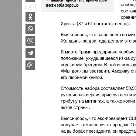
сообщ
вести себя хорошо
0
состоя
сравни
Христа (87 и 61 соответственно).
Выяснилось, что чаще всего на мит
Женщины за два года делали это вс
В марте Трамп предпринял необыч
положение, ухудшившееся из-за с
под своим брендом. В ней использ
«Мы должны заставить Америку сно
его любимой книгой.
Стоимость набора составляет 59,99
рукописная версия припева песни м
трибуну на митингах, а также коп
актов страны.
Выяснилось, что экс-президент США
получает отчисления от продаж. От
на выборах президента, он предст