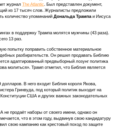
ает журнал
The Atlantic
. Был представлен документ,
щий из 17 тысяч слов. Журналисты предложили
ть количество упоминаний
Дональда Трампа
и Иисуса
ингах в поддержку Трампа молятся мужчины (43 раза).
его 13 раз.
ную попытку поправить собственное материальное
удебных разбирательств. Он решил продавать Библию
уется адаптированный предвыборный лозунг политика
ва молиться». Трамп отметил, что Библия является
 долларов. В него входит Библия короля Якова,
истера Гринвуда, под который политик выходит на
ии Конституции США и других важных законодательных
 не продаёт наборы от своего имени, однако он
мечается, что в этом году, выдвинув свою кандидатуру
авил свою кампанию как крестовый поход по защите