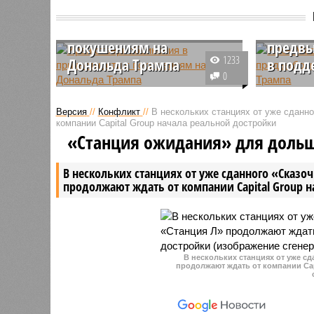
Иран отверг обвинения в
Илон М
причастности к
появил
покушениям на
предв
1233
Дональда Трампа
в подд
0
Официальный представитель
На митин
иранского МИД Исмаил Багаи
президен
Версия
//
Конфликт
//
В нескольких станциях от уже сданн
заявил, что обвинения в адрес
Республи
компании Capital Group начала реальной достройки
страны, касающиеся её якобы
Дональда
«Станция ожидания» для доль
причастности к покушениям на
штате Пе
Дональда Трампа,
на него 
В нескольких станциях от уже сданного «Сказо
безосновательны.
неожидан
продолжают ждать от компании Capital Group 
Маск.
В нескольких станциях от уже с
продолжают ждать от компании Cap