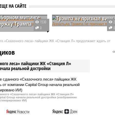
аск впервые
Обвиняемый в
ЕЩЕ НА САЙТЕ
ся на
покушении на Дональда
ыборном митинге
Трампа не признал вину
1530
ержку Трампа
Гражданин США Райан Уэсли
0
ге кандидата в
Раут, которого обвиняют в
ты США от
попытке покушения на кандидат
ого «Сказочного леса» пайщики ЖК «Станция Л» продолжают ждать от
канской партии
в президенты США Дональда
 Трампа в Батлере в
Трампа, в суде отказался
щиков
нсильвания, где в июле
признавать вину.
совершили покушение,
чного леса» пайщики ЖК «Станция Л»
но появился Илон
начала реальной достройки
данного «Сказочного леса» пайщики ЖК «Станция Л»
ital Group начала реальной достройки (изображение
сгенерировано ИИ)