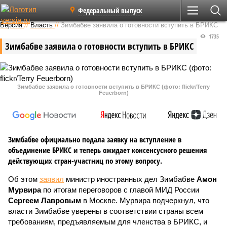
Федеральный выпуск
Версия
//
Власть
//
Зимбабве заявила о готовности вступить в БРИКС
1735
Зимбабве заявила о готовности вступить в БРИКС
Зимбабве заявила о готовности вступить в БРИКС (фото: flickr/Terry
Feuerborn)
Зимбабве официально подала заявку на вступление в
объединение БРИКС и теперь ожидает консенсусного решения
действующих стран-участниц по этому вопросу.
Об этом
заявил
министр иностранных дел Зимбабве
Амон
Мурвира
по итогам переговоров с главой МИД России
Сергеем Лавровым
в Москве. Мурвира подчеркнул, что
власти Зимбабве уверены в соответствии страны всем
требованиям, предъявляемым для членства в БРИКС, и