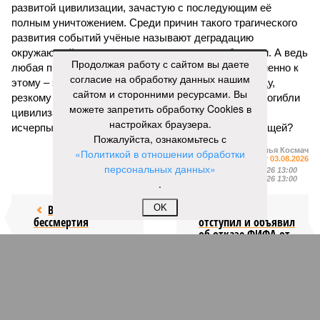
развитой цивилизации, зачастую с последующим её
полным уничтожением. Среди причин такого трагического
развития событий учёные называют деградацию
окружающей среды, истощение ресурсов и болезни. А ведь
Продолжая работу с сайтом вы даете
любая природная катастрофа непременно ведёт именно к
согласие на обработку данных нашим
этому – экономическому кризису, эпидемиям, голоду,
сайтом и сторонними ресурсами. Вы
резкому сокращению численности населения. Так погибли
можете запретить обработку Cookies в
цивилизации шумеров, майя, кхмеров – список не
настройках браузера.
исчерпывающий. Какая цивилизация будет следующей?
Пожалуйста, ознакомьтесь с
Илья Космач
«Политикой в отношении обработки
Газета
«Наша версия» №29 от 03.08.2026
персональных данных»
Опубликовано:
05.08.2026 13:00
Отредактировано:
05.08.2026 13:00
.
Возраст
OK
Инфантино
бессмертия
отступил и объявил
об отказе ФИФА от
продажи доли прав
на чемпионат мира
КОММЕНТАРИИ
1