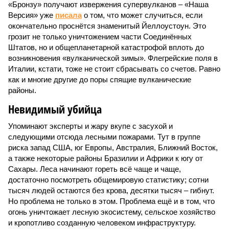
«Бронзу» получают извержения супервулканов – «Наша
Версия» уже
писала
о том, что может случиться, если
окончательно проснётся знаменитый Йеллоустоун. Это
грозит не только уничтожением части Соединённых
Штатов, но и общепланетарной катастрофой вплоть до
возникновения «вулканической зимы». Флегрейские поля в
Италии, кстати, тоже не стоит сбрасывать со счетов. Равно
как и многие другие до поры спящие вулканические
районы.
Невидимый убийца
Упоминают эксперты и жару вкупе с засухой и
следующими отсюда лесными пожарами. Тут в группе
риска запад США, юг Европы, Австралия, Ближний Восток,
а также некоторые районы Бразилии и Африки к югу от
Сахары. Леса начинают гореть всё чаще и чаще,
достаточно посмотреть общемировую статистику; сотни
тысяч людей остаются без крова, десятки тысяч – гибнут.
Но проблема не только в этом. Проблема ещё и в том, что
огонь уничтожает лесную экосистему, сельское хозяйство
и кропотливо созданную человеком инфраструктуру.