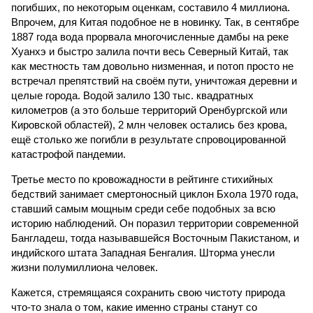
погибших, по некоторым оценкам, составило 4 миллиона.
Впрочем, для Китая подобное не в новинку. Так, в сентябре
1887 года вода прорвала многочисленные дамбы на реке
Хуанхэ и быстро залила почти весь Северный Китай, так
как местность там довольно низменная, и потоп просто не
встречал препятствий на своём пути, уничтожая деревни и
целые города. Водой залило 130 тыс. квадратных
километров (а это больше территорий Оренбургской или
Кировской областей), 2 млн человек остались без крова,
ещё столько же погибли в результате спровоцированной
катастрофой пандемии.
Третье место по кровожадности в рейтинге стихийных
бедствий занимает смертоносный циклон Бхола 1970 года,
ставший самым мощным среди себе подобных за всю
историю наблюдений. Он поразил территории современной
Бангладеш, тогда называвшейся Восточным Пакистаном, и
индийского штата Западная Бенгалия. Шторма унесли
жизни полумиллиона человек.
Кажется, стремящаяся сохранить свою чистоту природа
что-то знала о том, какие именно страны станут со