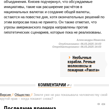
объединения. Князев подчеркнул, что обсуждаемые
инициативы, такие как расширение расчётов в
национальных валютах и создание общей валюты,
остаются на повестке дня, хотя окончательных решений по
этим вопросам пока не принято. Он также отметил, что
угрозы американского лидера направлены против
гипотетических сценариев, которые пока не реализованы.
Александра Иванова
Опубликовано:
06.03.2025 14:03
Отредактировано:
06.03.2025 14:03
Необычные
корабли. Речные
молоковозы и
пожарная «Ракета»
КОММЕНТАРИИ
0
Версия
//
Общество
//
Земля уже не раз показывала человечеству свой
крутой нрав – когда покажет снова?
434
Последние времена