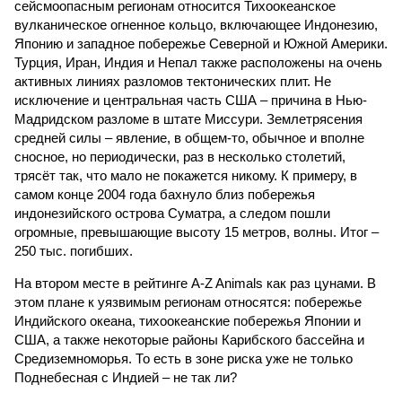
сейсмоопасным регионам относится Тихоокеанское
вулканическое огненное кольцо, включающее Индонезию,
Японию и западное побережье Северной и Южной Америки.
Турция, Иран, Индия и Непал также расположены на очень
активных линиях разломов тектонических плит. Не
исключение и центральная часть США – причина в Нью-
Мадридском разломе в штате Миссури. Землетрясения
средней силы – явление, в общем-то, обычное и вполне
сносное, но периодически, раз в несколько столетий,
трясёт так, что мало не покажется никому. К примеру, в
самом конце 2004 года бахнуло близ побережья
индонезийского острова Суматра, а следом пошли
огромные, превышающие высоту 15 метров, волны. Итог –
250 тыс. погибших.
На втором месте в рейтинге A-Z Animals как раз цунами. В
этом плане к уязвимым регионам относятся: побережье
Индийского океана, тихо­океанские побережья Японии и
США, а также некоторые районы Карибского бассейна и
Средиземноморья. То есть в зоне риска уже не только
Поднебесная с Индией – не так ли?