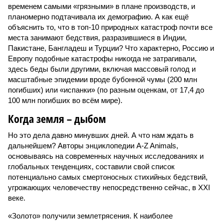
временем самыми «грязными» в плане производств, и
планомерно подтачивала их демографию. А как ещё
объяснить то, что в топ-10 природных катастроф почти все
места занимают бедствия, разразившиеся в Индии,
Пакистане, Бангладеш и Турции? Что характерно, Россию и
Европу подобные катастрофы никогда не затрагивали,
здесь беды были другими, включая массовый голод и
масштабные эпидемии вроде бубонной чумы (200 млн
погибших) или «испанки» (по разным оценкам, от 17,4 до
100 млн погибших во всём мире).
Когда земля – дыбом
Но это дела давно минувших дней. А что нам ждать в
дальнейшем? Авторы энциклопедии A-Z Animals,
основываясь на современных научных исследованиях и
глобальных тенденциях, составили свой список
потенциально самых смертоносных стихийных бедствий,
угрожающих человечеству непосредственно сейчас, в XXI
веке.
«Золото» получили землетрясения. К наиболее