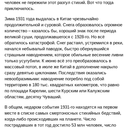
человек не пережили этот разгул стихий. Вот что тогда
приключилось.
Зима 1931 года выдалась в Китае чрезвычайно
продолжительной и суровой. Снега образовалось огромное
количество – казалось бы, хороший знак после периода
великой суши, продолжавшегося с 1928-го. Но всё
обратилось катастрофой. Снег растаял, устремился в реки,
начался небывалый паводок, быстро обернувшийся
страшным наводнением, которое обильные весенние ливни
только усугубили. К июню всё это преобразовалось в
массовый потоп, в июле же Китай в дополнение накрыло
сразу девятью циклонами. Последствия оказались
невообразимыми: наводнение погребло под собой
территорию в 180 тыс. квадратных километров, что равно
по площади Карелии, шести Курским или Калужским
областям, десятку Чуваший.
В общем, недаром события 1931-го находятся на первом
месте в списке самых смертоносных стихийных бедствий,
когда-либо происходивших на планете. Число
пострадавших в тот год достигло 53 млн человек, число