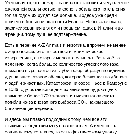
Учитывая то, что пожары начинают становиться чуть ли не
ежегодной реальностью на фоне глобального потепления,
год за годом их будет всё больше, и здесь уже среди
прочего в большой опасности Европа. Небывалая жара,
зафиксированная в этом и прошлом годах в Италии и во
Франции, тому лучшее подтверждение.
Есть в перечне A-Z Animals и экзотика, впрочем, не менее
смертоносная. Это, в частности, «лимнические
извержения», о которых мало кто слышал. Речь идёт о
явлениях, когда большое количество углекислого газа
внезапно вырывается из глубин озёр, образуя невидимое
удушающее газовое облако, которое безжалостно убивает
людей и животных. Катастрофа на озере Ньос в Камеруне
в 1986 году остаётся одним из наиболее чудовищных
примеров: более 1700 человек и тысячи голов скота
погибли из-за внезапного выброса CO₂, накрывшего
близлежащие деревни.
И здесь мы плавно подходим к тому, чем все эти
стихийные бедствия могут закончиться. А именно – к
социальному коллапсу, то есть фактическому упадку