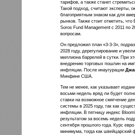
тарифов, а также станет стремить
Такой подход, считают эксперты, о
благоприятным знаком как для аме
рынков. Также стоит отметить, что
Soros Fund Management с 2011 по 2
вопросам.
Он предложил план «3-3-3», подр
2028 году, дерегулирование и увел
миллиона баррелей в сутки. При эт
внедрению торговых пошлин на имп
инфляции. После инаугурации
Джа
Минфине США.
Тем не менее, как указывает издан
восьми недель вряд ли будет полн
ставки на возможное смягчение де
системы в 2025 году, так как суще
инфляции. В пятницу индекс Bloomb
результатом за восемь недель под
сентября прошлого года. Курс евро
минимума, тогда как швейцарский 