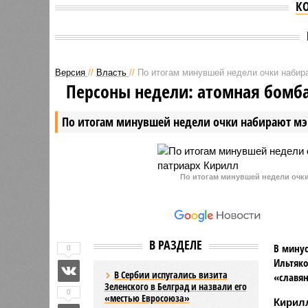
К
Версия
//
Власть
//
По итогам минувшей недели очки набир
Персоны недели: атомная бомб
По итогам минувшей недели очки набирают мэ
По итогам минувшей недели очк
В РАЗДЕЛЕ
В минус
0
Ильтяко
В Сербии испугались визита
«славян
Зеленского в Белград и назвали его
0
«местью Евросоюза»
Кирилл