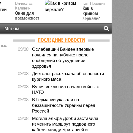
Вячеслав
Кот Правдик
Как в
Калинин
Окно для
кривом
возможностей
зеркале?
Москва
ПОСЛЕДНИЕ НОВОСТИ
1614
09/08
Ослабевший Байден впервые
появился на публике после
сообщений об ухудшении
здоровья
09/08
Диетолог рассказала об опасности
куриного мяса
09/08
Вучич исключил начало войны с
НАТО
09/08
В Германии указали на
беззащитность Украины перед
Россией
09/08
Могила эльфа Добби заставила
изменить маршрут подводного
кабеля между Британией и