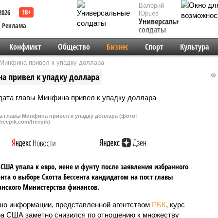
Валерий
2026
Юрьев
Универсальные
Реклама
солдаты
Конфликт
Общество
Бизнес
Спорт
Культура
 Минфина привел к упадку доллара
а привел к упадку доллара
а главы Минфина привел к упадку доллара (фото:
freepik.com/freepik)
США упала к евро, иене и фунту после заявления избранного
нта о выборе Скотта Бессента кандидатом на пост главы
нского Министерства финансов.
но информации, представленной агентством
РБК
, курс
а США заметно снизился по отношению к множеству