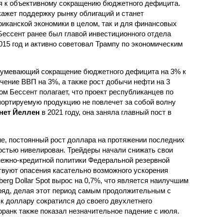
ся к объективному сокращению бюджетного дефицита.
кажет поддержку рынку облигаций и станет
риканской экономики в целом, так и для финансовых
 Бессент ранее был главой инвестиционного отдела
015 год и активно советовал Трампу по экономическим
азумевающий сокращение бюджетного дефицита на 3% к
ичение ВВП на 3%, а также рост добычи нефти на 3
ом Бессент полагает, что проект республиканцев по
ортируемую продукцию не повлечет за собой волну
нет Йеллен
в 2021 году, она заняла главный пост в
ие, постоянный рост доллара на протяжении последних
остью нивелирован. Трейдеры начали снижать свои
нежно-кредитной политики Федеральной резервной
ствуют опасения касательно возможного ускорения
erg Dollar Spot вырос на 0,7%, что является наилучшим
ряд, делая этот период самым продолжительным с
 к доллару сократился до своего двухлетнего
франк также показал незначительное падение с июля.