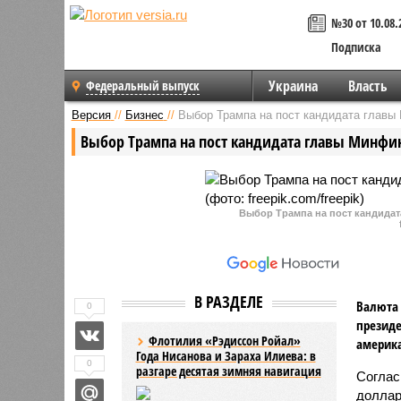
№30 от 10.08.
Подписка
Украина
Власть
Федеральный выпуск
Версия
//
Бизнес
//
Выбор Трампа на пост кандидата главы
Выбор Трампа на пост кандидата главы Минфин
Выбор Трампа на пост кандидат
В РАЗДЕЛЕ
Валюта 
0
президе
Флотилия «Рэдиссон Ройал»
америка
Года Нисанова и Зараха Илиева: в
0
разгаре десятая зимняя навигация
Соглас
доллар