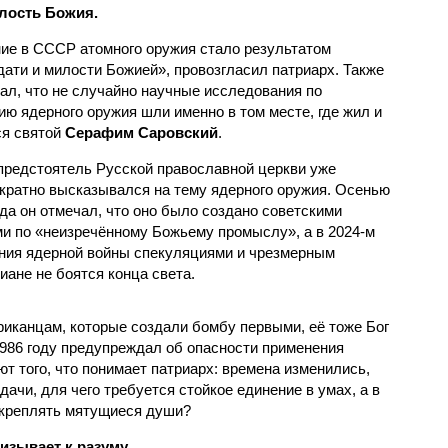
лость Божия.
ие в СССР атомного оружия стало результатом
дати и милости Божией», провозгласил патриарх. Также
зал, что не случайно научные исследования по
ию ядерного оружия шли именно в том месте, где жил и
я святой
Серафим Саровский
.
предстоятель Русской православной церкви уже
кратно высказывался на тему ядерного оружия. Осенью
ода он отмечал, что оно было создано советскими
и по «неизречённому Божьему промыслу», а в 2024-м
ения ядерной войны спекуляциями и чрезмерным
иане не боятся конца света.
риканцам, которые создали бомбу первыми, её тоже Бог
986 году предупреждал об опасности применения
ют того, что понимает патриарх: времена изменились,
ачи, для чего требуется стойкое единение в умах, а в
 укреплять мятущиеся души?
изывает к разуму.