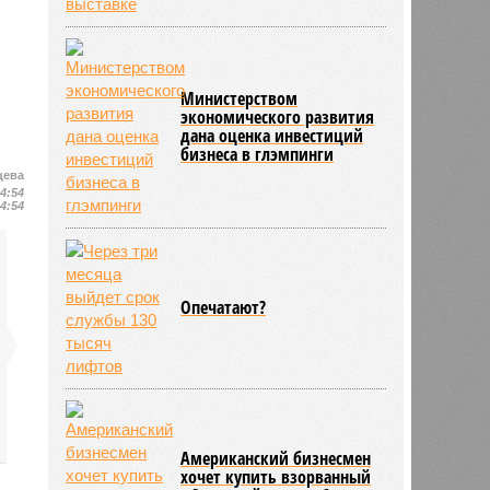
Министерством
экономического развития
дана оценка инвестиций
бизнеса в глэмпинги
цева
14:54
14:54
Опечатают?
Американский бизнесмен
хочет купить взорванный