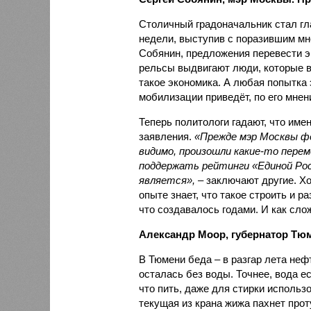
Столичный градоначальник стал г
недели, выступив с поразившим мн
Собянин, предложения перевести э
рельсы выдвигают люди, которые в
такое экономика. А любая попытка
мобилизации приведёт, по его мнен
Теперь политологи гадают, что име
заявления.
«Прежде мэр Москвы фе
видимо, произошли какие-то пере
поддержать рейтинги «Единой Рос
является»,
– заключают другие. Хо
опыте знает, что такое строить и ра
что создавалось годами. И как сло
Александр Моор, губернатор Тюм
В Тюмени беда – в разгар лета неф
осталась без воды. Точнее, вода ес
что пить, даже для стирки использ
текущая из крана жижа пахнет про