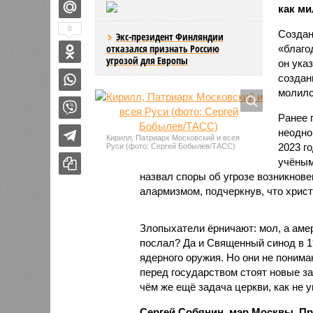
как ми
0
Создан
Экс-президент Финляндии
отказался признать Россию
«благо
угрозой для Европы
он ука
создан
молилс
Ранее 
неодно
Кирилл, Патриарх Московский и всея
2023 г
Руси (фото: Сергей Бобылев/ТАСС)
учёным
назвал споры об угрозе возникнов
алармизмом, подчеркнув, что христ
Злопыхатели ёрничают: мол, а аме
послал? Да и Священный синод в 1
ядерного оружия. Но они не понима
перед государством стоят новые зад
чём же ещё задача церкви, как не
Сергей Собянин, мэр Москвы. Пр