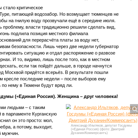
 стало критическое
 Туре, питающей водозабор. Но возмущает тюменцев не
бы на гнилую воду прозвучали ещё в середине июля.
ь проблему, власти традиционно решили сделать вид,
огонь подлила позиция местного филиала
оснований для перерасчёта платы за воду нет,
тивам безопасности. Лишь через две недели губернатор
нтировать ситуацию и отдал распоряжение о развозе
нах. И то, видимо, лишь после того, как в местном
ескать, если так пойдёт дальше, в городе начнутся
ед Москвой придётся всерьёз. В результате пошли
ём кресле последние недели – после выборов ему
ь по нему в Тюмени будут вряд ли.
сдумы («Единая Россия). Женщина – друг человека!
ми людьми – с таким
 в парламенте Курганскую
нил он это просто: мол,
Александр Ильтяков, депутат Госдумы
ебра, а потому, выходит,
(«Единая Россия) (фото: Дмитрий
 мужчин.
Духанин/Коммерсантъ)