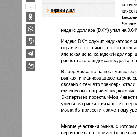
ключев
0
Первый ушел
качест
Бессен
Square
индекс доллара (DXY) упал на 0,64%
Индекс DXY служит индикатором с
отражая его стоимость относительно
японская иена, канадский доллар,
расчета этого индекса предоставляет
Выбор Бессента на пост министра 
рынках, инициировав достаточно ощ
связано с тем, что трейдеры стали
финансовых потрясениях, которые 
Эксперты из проекта «Мои Инвести
уменьшил риски, связанные с веро
могла бы привести к заметному у
Многие участники рынка, с которы
вероятнее всего, примет более вз