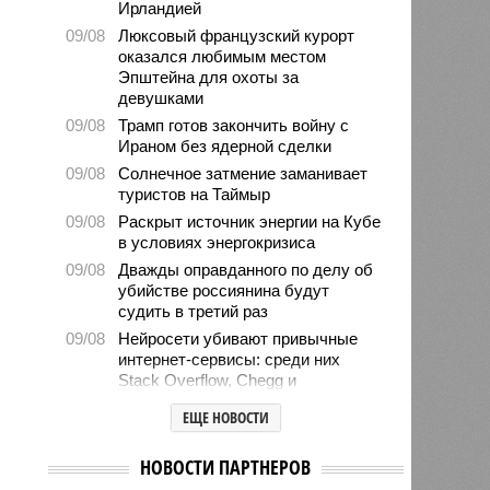
Ирландией
09/08
Люксовый французский курорт
оказался любимым местом
Эпштейна для охоты за
девушками
09/08
Трамп готов закончить войну с
Ираном без ядерной сделки
09/08
Солнечное затмение заманивает
туристов на Таймыр
09/08
Раскрыт источник энергии на Кубе
в условиях энергокризиса
09/08
Дважды оправданного по делу об
убийстве россиянина будут
судить в третий раз
09/08
Нейросети убивают привычные
интернет-сервисы: среди них
Stack Overflow, Chegg и
Shutterstock
ЕЩЕ НОВОСТИ
09/08
В ВСУ перечислили причины
самовольного оставления части
НОВОСТИ ПАРТНЕРОВ
военнослужащими