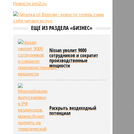
09/08
В Германии насчитали порядка 14
Новости smi2.ru
тысяч сообщений об НЛО
09/08
Турагент обманула россиян,
продав им фейковые туры на
концерт BTS
ЕЩЕ ИЗ РАЗДЕЛА «БИЗНЕС»
09/08
Психолог объяснила причину
спонтанных желаний после 30 лет
Nissan уволит 9000
сотрудников и сократит
производственные
мощности
Раскрыть вездеходный
потенциал