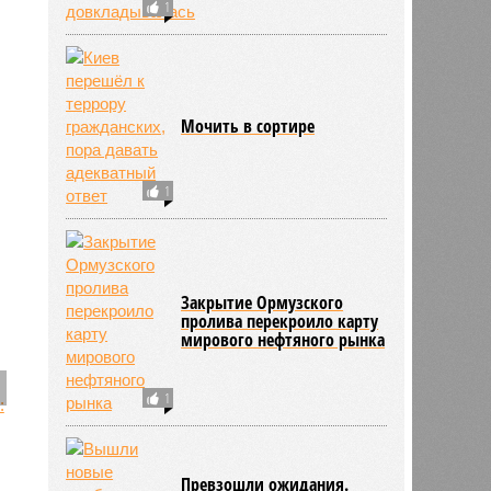
1
Мочить в сортире
1
Закрытие Ормузского
пролива перекроило карту
мирового нефтяного рынка
1
Превзошли ожидания.