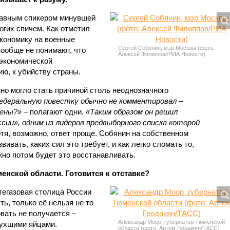
лавным спикером минувшей
огих спичем. Как отметил
кономику на военные
Сергей Собянин, мэр Москвы (фото:
ообще не понимают, что
Алексей Филиппов/РИА Новости)
 экономической
ию, к убийству страны.
нно могло стать причиной столь неоднозначного
деральную повестку обычно не комментировал –
мены?»
– полагают одни.
«Таким образом он решил
сии», одним из лидеров предвыборного списка которой
тя, возможно, ответ проще. Собянин на собственном
звивать, каких сил это требует, и как легко сломать то,
жно потом будет это восстанавливать.
енской области. Готовится к отставке?
тегазовая столица России
ть, только её нельзя не то
овать не получается –
Александр Моор, губернатор Тюменской
тухшими яйцами.
области (фото: Артем Геодакян/ТАСС)