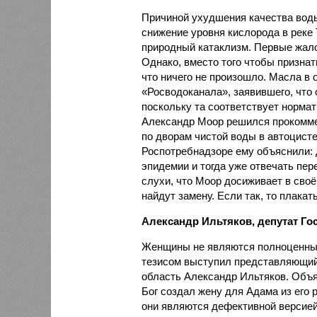
Причиной ухудшения качества воды
снижение уровня кислорода в реке
природный катаклизм. Первые жало
Однако, вместо того чтобы признат
что ничего не произошло. Масла в 
«Росводоканала», заявившего, что 
поскольку та соответствует норма
Александр Моор решился прокомме
по дворам чистой воды в автоцистер
Роспотребнадзоре ему объяснили: д
эпидемии и тогда уже отвечать пер
слухи, что Моор досиживает в сво
найдут замену. Если так, то плакат
Александр Ильтяков, депутат Го
Женщины не являются полноценны
тезисом выступил представляющий
область Александр Ильтяков. Объяс
Бог создал жену для Адама из его р
они являются дефективной версией