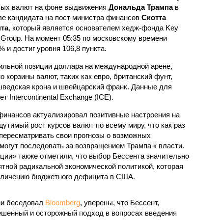
ых валют на фоне выдвижения
Дональда Трампа
в
ве кандидата на пост министра финансов
Скотта
та
, который является основателем хедж-фонда Key
 Group. На момент 05:35 по московскому времени
 и достиг уровня 106,8 пункта.
ильной позиции доллара на международной арене,
 корзины валют, таких как евро, британский фунт,
 шведская крона и швейцарский франк. Данные для
 Intercontinental Exchange (ICE).
финансов актуализировал позитивные настроения на
утимый рост курсов валют по всему миру, что как раз
 пересматривать свои прогнозы о возможных
могут последовать за возвращением Трампа к власти.
ции» также отметили, что выбор Бессента значительно
ятной радикальной экономической политикой, которая
величению бюджетного дефицита в США.
ми беседовал
Bloomberg
, уверены, что Бессент,
вешенный и осторожный подход в вопросах введения