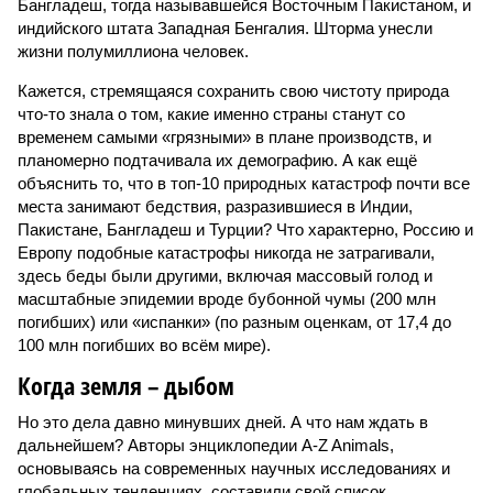
Бангладеш, тогда называвшейся Восточным Пакистаном, и
индийского штата Западная Бенгалия. Шторма унесли
жизни полумиллиона человек.
Кажется, стремящаяся сохранить свою чистоту природа
что-то знала о том, какие именно страны станут со
временем самыми «грязными» в плане производств, и
планомерно подтачивала их демографию. А как ещё
объяснить то, что в топ-10 природных катастроф почти все
места занимают бедствия, разразившиеся в Индии,
Пакистане, Бангладеш и Турции? Что характерно, Россию и
Европу подобные катастрофы никогда не затрагивали,
здесь беды были другими, включая массовый голод и
масштабные эпидемии вроде бубонной чумы (200 млн
погибших) или «испанки» (по разным оценкам, от 17,4 до
100 млн погибших во всём мире).
Когда земля – дыбом
Но это дела давно минувших дней. А что нам ждать в
дальнейшем? Авторы энциклопедии A-Z Animals,
основываясь на современных научных исследованиях и
глобальных тенденциях, составили свой список