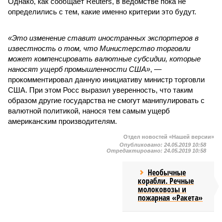
Однако, как сообщает Reuters, в ведомстве пока не
определились с тем, какие именно критерии это будут.
«Это изменение ставит иностранных экспортеров в
известность о том, что Министерство торговли
может компенсировать валютные субсидии, которые
наносят ущерб промышленности США»
, —
прокомментировал данную инициативу министр торговли
США. При этом Росс выразил уверенность, что таким
образом другие государства не смогут манипулировать с
валютной политикой, нанося тем самым ущерб
американским производителям.
Отдел новостей «Нашей версии»
Опубликовано:
24.05.2019 10:58
Отредактировано:
24.05.2019 10:58
Необычные
корабли. Речные
молоковозы и
пожарная «Ракета»