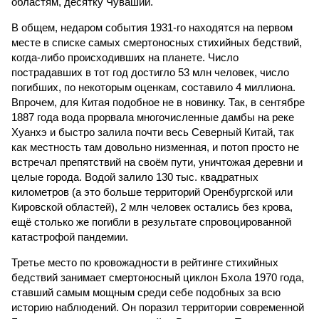
областям, десятку Чуваший.
В общем, недаром события 1931-го находятся на первом
месте в списке самых смертоносных стихийных бедствий,
когда-либо происходивших на планете. Число
пострадавших в тот год достигло 53 млн человек, число
погибших, по некоторым оценкам, составило 4 миллиона.
Впрочем, для Китая подобное не в новинку. Так, в сентябре
1887 года вода прорвала многочисленные дамбы на реке
Хуанхэ и быстро залила почти весь Северный Китай, так
как местность там довольно низменная, и потоп просто не
встречал препятствий на своём пути, уничтожая деревни и
целые города. Водой залило 130 тыс. квадратных
километров (а это больше территорий Оренбургской или
Кировской областей), 2 млн человек остались без крова,
ещё столько же погибли в результате спровоцированной
катастрофой пандемии.
Третье место по кровожадности в рейтинге стихийных
бедствий занимает смертоносный циклон Бхола 1970 года,
ставший самым мощным среди себе подобных за всю
историю наблюдений. Он поразил территории современной