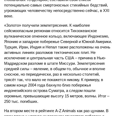
потенциально самых смертоносных стихийных бедствий,
угрожающих человечеству непосредственно сейчас, в XXI
веке.
«Золото» получили землетрясения. К наиболее
сейсмоопасным регионам относится Тихоокеанское
вулканическое огненное кольцо, включающее Индонезию,
Японию и западное побережье Северной и Южной Америки.
Турция, Иран, Индия и Непал также расположены на очень
активных линиях разломов тектонических плит. Не
исключение и центральная часть США – причина в Нью-
Мадридском разломе в штате Миссури. Землетрясения
средней силы – явление, в общем-то, обычное и вполне
сносное, но периодически, раз в несколько столетий,
трясёт так, что мало не покажется никому. К примеру, в
самом конце 2004 года бахнуло близ побережья
индонезийского острова Суматра, а следом пошли
огромные, превышающие высоту 15 метров, волны. Итог –
250 тыс. погибших.
На втором месте в рейтинге A-Z Animals как раз цунами. В