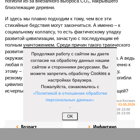
погибли из-за внезапного выброса CO₂, накрывшего
близлежащие деревни.
И здесь мы плавно подходим к тому, чем все эти
стихийные бедствия могут закончиться. А именно – к
социальному коллапсу, то есть фактическому упадку
развитой цивилизации, зачастую с последующим её
полным уничтожением. Среди причин такого трагического
развития событий учёные называют деградацию
Продолжая работу с сайтом вы даете
окружающей среды, истощение ресурсов и болезни. А ведь
согласие на обработку данных нашим
любая природная катастрофа непременно ведёт именно к
сайтом и сторонними ресурсами. Вы
этому – экономическому кризису, эпидемиям, голоду,
можете запретить обработку Cookies в
резкому сокращению численности населения. Так погибли
настройках браузера.
цивилизации шумеров, майя, кхмеров – список не
Пожалуйста, ознакомьтесь с
исчерпывающий. Какая цивилизация будет следующей?
«Политикой в отношении обработки
персональных данных»
Илья Космач
Газета
«Наша версия» №29 от 03.08.2026
.
Опубликовано:
05.08.2026 13:00
Отредактировано:
05.08.2026 13:00
OK
Возраст
Инфантино
бессмертия
отступил и объявил
об отказе ФИФА от