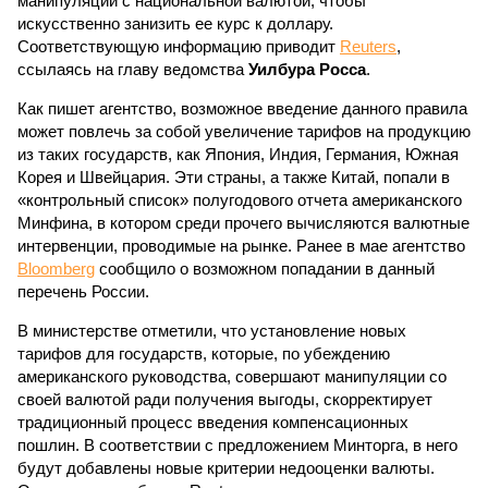
манипуляции с национальной валютой, чтобы
искусственно занизить ее курс к доллару.
Соответствующую информацию приводит
Reuters
,
ссылаясь на главу ведомства
Уилбура Росса
.
Как пишет агентство, возможное введение данного правила
может повлечь за собой увеличение тарифов на продукцию
из таких государств, как Япония, Индия, Германия, Южная
Корея и Швейцария. Эти страны, а также Китай, попали в
«контрольный список» полугодового отчета американского
Минфина, в котором среди прочего вычисляются валютные
интервенции, проводимые на рынке. Ранее в мае агентство
Bloomberg
сообщило о возможном попадании в данный
перечень России.
В министерстве отметили, что установление новых
тарифов для государств, которые, по убеждению
американского руководства, совершают манипуляции со
своей валютой ради получения выгоды, скорректирует
традиционный процесс введения компенсационных
пошлин. В соответствии с предложением Минторга, в него
будут добавлены новые критерии недооценки валюты.