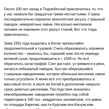
Около 100 лет назад в Поднебесной приключилось то, что
у нас назвали бы тридцатью тремя несчастьями. Страну
последовательно поразили: многолетняя засуха, страшный
паводок, невероятные ливни. Несколько миллионов
человек не пережили этот разгул стихий. Вот что тогда
приключилось.
Зима 1931 года выдалась в Китае чрезвычайно
продолжительной и суровой. Снега образовалось огромное
количество – казалось бы, хороший знак после периода
великой суши, продолжавшегося с 1928-го. Но всё
обратилось катастрофой. Снег растаял, устремился в реки,
начался небывалый паводок, быстро обернувшийся
страшным наводнением, которое обильные весенние ливни
только усугубили. К июню всё это преобразовалось в
массовый потоп, в июле же Китай в дополнение накрыло
сразу девятью циклонами. Последствия оказались
невообразимыми: наводнение погребло под собой
территорию в 180 тыс. квадратных километров, что равно
по площади Карелии, шести Курским или Калужским