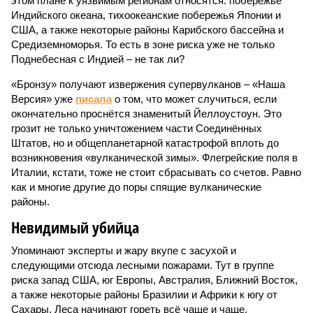
этом плане к уязвимым регионам относятся: побережье
Индийского океана, тихо­океанские побережья Японии и
США, а также некоторые районы Карибского бассейна и
Средиземноморья. То есть в зоне риска уже не только
Поднебесная с Индией – не так ли?
«Бронзу» получают извержения супервулканов – «Наша
Версия» уже
писала
о том, что может случиться, если
окончательно проснётся знаменитый Йеллоустоун. Это
грозит не только уничтожением части Соединённых
Штатов, но и общепланетарной катастрофой вплоть до
возникновения «вулканической зимы». Флегрейские поля в
Италии, кстати, тоже не стоит сбрасывать со счетов. Равно
как и многие другие до поры спящие вулканические
районы.
Невидимый убийца
Упоминают эксперты и жару вкупе с засухой и
следующими отсюда лесными пожарами. Тут в группе
риска запад США, юг Европы, Австралия, Ближний Восток,
а также некоторые районы Бразилии и Африки к югу от
Сахары. Леса начинают гореть всё чаще и чаще,