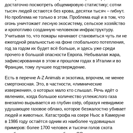
достаточно посмотреть общемировую статистику; сотни
тысяч людей остаются без крова, десятки тысяч – гибнут.
Но проблема не только в этом. Проблема ещё и в том, что
огонь уничтожает лесную экосистему, сельское хозяйство
и кропотливо созданную человеком инфраструктуру.
Учитывая то, что пожары начинают становиться чуть ли не
ежегодной реальностью на фоне глобального потепления,
год за годом их будет всё больше, и здесь уже среди
прочего в большой опасности Европа. Небывалая жара,
зафиксированная в этом и прошлом годах в Италии и во
Франции, тому лучшее подтверждение.
Есть в перечне A-Z Animals и экзотика, впрочем, не менее
смертоносная. Это, в частности, «лимнические
извержения», о которых мало кто слышал. Речь идёт о
явлениях, когда большое количество углекислого газа
внезапно вырывается из глубин озёр, образуя невидимое
удушающее газовое облако, которое безжалостно убивает
людей и животных. Катастрофа на озере Ньос в Камеруне
в 1986 году остаётся одним из наиболее чудовищных
примеров: более 1700 человек и тысячи голов скота