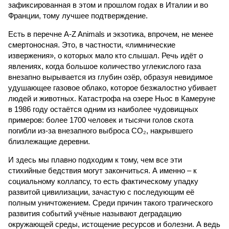
зафиксированная в этом и прошлом годах в Италии и во
Франции, тому лучшее подтверждение.
Есть в перечне A-Z Animals и экзотика, впрочем, не менее
смертоносная. Это, в частности, «лимнические
извержения», о которых мало кто слышал. Речь идёт о
явлениях, когда большое количество углекислого газа
внезапно вырывается из глубин озёр, образуя невидимое
удушающее газовое облако, которое безжалостно убивает
людей и животных. Катастрофа на озере Ньос в Камеруне
в 1986 году остаётся одним из наиболее чудовищных
примеров: более 1700 человек и тысячи голов скота
погибли из-за внезапного выброса CO₂, накрывшего
близлежащие деревни.
И здесь мы плавно подходим к тому, чем все эти
стихийные бедствия могут закончиться. А именно – к
социальному коллапсу, то есть фактическому упадку
развитой цивилизации, зачастую с последующим её
полным уничтожением. Среди причин такого трагического
развития событий учёные называют деградацию
окружающей среды, истощение ресурсов и болезни. А ведь