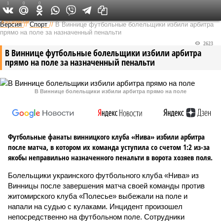
1
0
0
Федеральный выпуск
Версия
//
Спорт
//
В Виннице футбольные болельщики избили арбитра
прямо на поле за назначенный пенальти
2623
В Виннице футбольные болельщики избили арбитра
прямо на поле за назначенный пенальти
В Виннице болельщики избили арбитра прямо на поле
Футбольные фанаты винницкого клуба «Нива» избили арбитра
после матча, в котором их команда уступила со счетом 1:2 из-за
якобы неправильно назначенного пенальти в ворота хозяев поля.
Болельщики украинского футбольного клуба «Нива» из
Винницы после завершения матча своей команды против
житомирского клуба «Полесье» выбежали на поле и
напали на судью с кулаками. Инцидент произошел
непосредственно на футбольном поле. Сотрудники