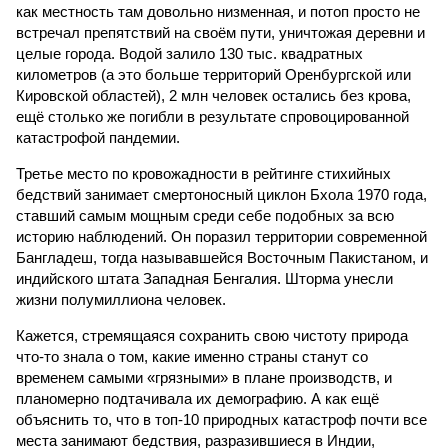
как местность там довольно низменная, и потоп просто не
встречал препятствий на своём пути, уничтожая деревни и
целые города. Водой залило 130 тыс. квадратных
километров (а это больше территорий Оренбургской или
Кировской областей), 2 млн человек остались без крова,
ещё столько же погибли в результате спровоцированной
катастрофой пандемии.
Третье место по кровожадности в рейтинге стихийных
бедствий занимает смертоносный циклон Бхола 1970 года,
ставший самым мощным среди себе подобных за всю
историю наблюдений. Он поразил территории современной
Бангладеш, тогда называвшейся Восточным Пакистаном, и
индийского штата Западная Бенгалия. Шторма унесли
жизни полумиллиона человек.
Кажется, стремящаяся сохранить свою чистоту природа
что-то знала о том, какие именно страны станут со
временем самыми «грязными» в плане производств, и
планомерно подтачивала их демографию. А как ещё
объяснить то, что в топ-10 природных катастроф почти все
места занимают бедствия, разразившиеся в Индии,