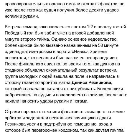
правоохранительных органов смогли отогнать фанатов, но
уже после того как судья получил более десяти ударов
ногами и руками.
Встреча команд закончилась со счетом 1:2 в пользу гостей.
Победный гол был забит уже на второй добавленной
минуте второго тайма. Однако основное недовольство
болельщиков было вызвано назначенным на 53 минуте
одиннадцатиметровым в ворота «Нивы». Зрители
посчитали, что пенальти был назначен несправедливо.
После финального свистка, во время того, как диктор на
стадионе объявлял окончательный результат встречи,
группа молодых людей вышла на поле и направилась в
сторону главного арбитра матча
Дениса Резникова
,
который сначала попытался от них убежать. Болельщики
набросились на судью и повалили его на землю, после чего
начали наносить удары руками и ногами.
Стражи порядка оттеснили фанатов от лежащего на земле
арбитра и задержали нескольких зачинщиков драки.
Резникова увели в подтрибунное помещение, вход в
которое был перегорожен кордоном, так как другая группа