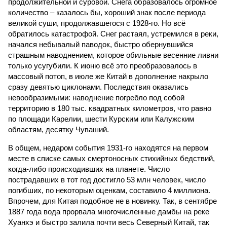
продолжительной и суровой. Снега образовалось огромное
количество – казалось бы, хороший знак после периода
великой суши, продолжавшегося с 1928-го. Но всё
обратилось катастрофой. Снег растаял, устремился в реки,
начался небывалый паводок, быстро обернувшийся
страшным наводнением, которое обильные весенние ливни
только усугубили. К июню всё это преобразовалось в
массовый потоп, в июле же Китай в дополнение накрыло
сразу девятью циклонами. Последствия оказались
невообразимыми: наводнение погребло под собой
территорию в 180 тыс. квадратных километров, что равно
по площади Карелии, шести Курским или Калужским
областям, десятку Чуваший.
В общем, недаром события 1931-го находятся на первом
месте в списке самых смертоносных стихийных бедствий,
когда-либо происходивших на планете. Число
пострадавших в тот год достигло 53 млн человек, число
погибших, по некоторым оценкам, составило 4 миллиона.
Впрочем, для Китая подобное не в новинку. Так, в сентябре
1887 года вода прорвала многочисленные дамбы на реке
Хуанхэ и быстро залила почти весь Северный Китай, так