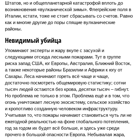
Штатов, но и общепланетарной катастрофой вплоть до
возникновения «вулканической зимы». Флегрейские поля в
Италии, кстати, тоже не стоит сбрасывать со счетов. Равно
как и многие другие до поры спящие вулканические
районы.
Невидимый убийца
Упоминают эксперты и жару вкупе с засухой и
следующими отсюда лесными пожарами. Тут в группе
риска запад США, юг Европы, Австралия, Ближний Восток,
а также некоторые районы Бразилии и Африки к югу от
Сахары. Леса начинают гореть всё чаще и чаще,
достаточно посмотреть общемировую статистику; сотни
тысяч людей остаются без крова, десятки тысяч – гибнут.
Но проблема не только в этом. Проблема ещё и в том, что
огонь уничтожает лесную экосистему, сельское хозяйство
и кропотливо созданную человеком инфраструктуру.
Учитывая то, что пожары начинают становиться чуть ли не
ежегодной реальностью на фоне глобального потепления,
год за годом их будет всё больше, и здесь уже среди
прочего в большой опасности Европа. Небывалая жара,