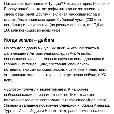
Пакистане, Бангладеш и Турции? Что характерно, Россию и
Европу подобные катастрофы никогда не затрагивали,
здесь беды были другими, включая массовый голод и
масштабные эпидемии вроде бубонной чумы (200 млн
погибших) или «испанки» (по разным оценкам, от 17,4 до
100 млн погибших во всём мире).
Когда земля – дыбом
Но это дела давно минувших дней. А что нам ждать в
дальнейшем? Авторы энциклопедии A-Z Animals,
основываясь на современных научных исследованиях и
глобальных тенденциях, составили свой список
потенциально самых смертоносных стихийных бедствий,
угрожающих человечеству непосредственно сейчас, в XXI
веке.
«Золото» получили землетрясения. К наиболее
сейсмоопасным регионам относится Тихоокеанское
вулканическое огненное кольцо, включающее Индонезию,
Японию и западное побережье Северной и Южной Америки.
Турция, Иран, Индия и Непал также расположены на очень