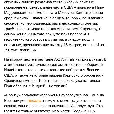
активных линиях разломов тектонических плит. Не
исключение и центральная часть США – причина в Нью-
Мадридском разломе в штате Миссури. Землетрясения
средней силы – явление, в общем-то, обычное и вполне
сносное, но периодически, раз в несколько столетий,
трясёт так, что мало не покажется никому. К примеру, в
самом конце 2004 года бахнуло близ побережья
индонезийского острова Суматра, а следом пошли
огромные, превышающие высоту 15 метров, волны. Итог –
250 тыс. погибших.
На втором месте в рейтинге A-Z Animals как раз цунами. В
этом плане к уязвимым регионам относятся: побережье
Индийского океана, тихо­океанские побережья Японии и
США, а также некоторые районы Карибского бассейна и
Средиземноморья. То есть в зоне риска уже не только
Поднебесная с Индией – не так ли?
«Бронзу» получают извержения супервулканов – «Наша
Версия» уже
писала
о том, что может случиться, если
окончательно проснётся знаменитый Йеллоустоун. Это
грозит не только уничтожением части Соединённых