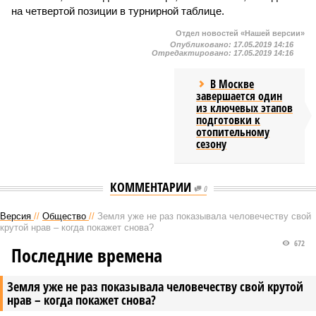
на четвертой позиции в турнирной таблице.
Отдел новостей «Нашей версии»
Опубликовано:
17.05.2019 14:16
Отредактировано:
17.05.2019 14:16
В Москве
завершается один
из ключевых этапов
подготовки к
отопительному
сезону
КОММЕНТАРИИ
0
Версия
//
Общество
//
Земля уже не раз показывала человечеству свой
крутой нрав – когда покажет снова?
672
Последние времена
Земля уже не раз показывала человечеству свой крутой
нрав – когда покажет снова?