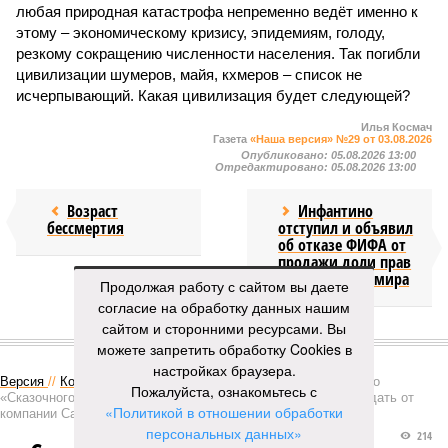
любая природная катастрофа непременно ведёт именно к
этому – экономическому кризису, эпидемиям, голоду,
резкому сокращению численности населения. Так погибли
цивилизации шумеров, майя, кхмеров – список не
исчерпывающий. Какая цивилизация будет следующей?
Илья Космач
Газета
«Наша версия» №29 от 03.08.2026
Опубликовано:
05.08.2026 13:00
Отредактировано:
05.08.2026 13:00
Возраст
Инфантино
бессмертия
отступил и объявил
об отказе ФИФА от
продажи доли прав
на чемпионат мира
Продолжая работу с сайтом вы даете
согласие на обработку данных нашим
сайтом и сторонними ресурсами. Вы
КОММЕНТАРИИ
1
можете запретить обработку Cookies в
настройках браузера.
Версия
//
Конфликт
//
В нескольких станциях от уже сданного
Пожалуйста, ознакомьтесь с
«Сказочного леса» пайщики ЖК «Станция Л» продолжают ждать от
«Политикой в отношении обработки
компании Capital Group начала реальной достройки
персональных данных»
214