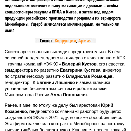
подельникам вменяют в вину махинации с дронами – якобы
концессионеры закупали БПЛА в Китае, а затем под видом
продукции российского производства продавали их втридорога
Минобороны. Ущерб исчисляется миллиардами, но только ли
ими?
Сюжет:
Коррупция
,
Армия
Список арестованных выглядит представительно. В нём
основной владелец одного из лидеров отечественного АПК
– группы компаний «ЭФКО»
Валерий Кустов,
его невестка,
замдиректора по развитию
Екатерина Кустова
, директор
по стратегическому развитию
Владислав Романцев
,
гендиректор ГК
Евгений Ляшенко
и замначальника
управления беспилотных систем и робототехники
Минпромторга России
Алла Половченя
.
Ранее, в мае, по этому же делу был арестован
Юрий
Козаренко
, гендиректор компании «Транспорт будущего»,
созданной «ЭФКО» в 2021 году, но позже обособившейся.
Эта фирма заключила контракт с Минобороны на поставку
тысячи тяжёлых беспилотников. Как пишет пресса, каждый