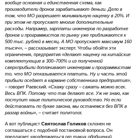
вообще основная и единственная схема, как
производители дронов зарабатывают деньги. Дело в
том, что МО разрешает минимальную наценку в 20%. И
при этом не пропускает многие дополнительные
расходы. Например, зарплаты инженеров по разработке
дронов и программистов по рынку уже приближаются к
500 тыс. рублей в месяц. А МО пропускает максимум 160
тысяч»,
– рассказывает эксперт. Чтобы обойти эти
ограничения, предприятия
«делают наценку на китайские
комплектующие в 300–700% и из полученной
сверхприбыли доплачивают инженерам и программистам
то, что МО отказывается платить. Ну и часть этой
прибыли оседает в кармане собственника предприятия»
,
– говорит Раевский.
«Скажу сразу – сажать можно всех.
Весь ВПК. Потому что так делают все. Уж не знаю, как
поступит наше политическое руководство. Но если
действовать по букве закона, мы останемся без ВПК в
разгар войны»
, – считает политолог.
А вот публицист
Святослав Голиков
склонен не
соглашаться с подобной постановкой вопроса. Он
предлагает
«воздержаться от таких обобщений,