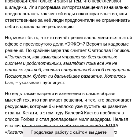
производители только и заняты тем, что переклеивают
шильдики. Или программа импортозамещения изначально
предполагалась как чистой воды очковтирательство, или
ответственные за неё люди предпочитали не ограничивать
себя в сроках на её реализацию.
Но, может быть, что-то начнёт решительно меняться в этой
сфере с пресловутого дела «ЭФКО»? Вероятны кадровые
решения. По крайней мере так считает Святослав Голиков.
«Половченя, как замглавы управления беспилотных
систем и робототехники, выглядит пока всё же не
столько крышей, сколько ситуативной козой отпущения.
Посмотрим, будет ли дальнейшее развитие. Хотелось
бы»
, – указывает публицист.
Но ведь также назрели и изменения в самом образе
мыслей тех, кто принимает решения, и тех, кто располагает
ресурсами, которые бы неплохо уже пустить на развитие
страны. Кстати, в этом году Валерий Кустов пробился в
список Forbes и стал долларовым миллиардером. Нельзя
исключать, в том числе за счёт манипуляций с БПЛА.
Продолжая работу с сайтом вы даете
«Казалось бы, «ЭФКО» приносит хороший доход, но