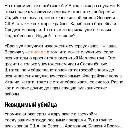
На втором месте в рейтинге A-Z Animals как раз цунами. В
этом плане к уязвимым регионам относятся: побережье
Индийского океана, тихо­океанские побережья Японии и
США, а также некоторые районы Карибского бассейна и
Средиземноморья. То есть в зоне риска уже не только
Поднебесная с Индией – не так ли?
«Бронзу» получают извержения супервулканов – «Наша
Версия» уже
писала
о том, что может случиться, если
окончательно проснётся знаменитый Йеллоустоун. Это
грозит не только уничтожением части Соединённых
Штатов, но и общепланетарной катастрофой вплоть до
возникновения «вулканической зимы». Флегрейские поля в
Италии, кстати, тоже не стоит сбрасывать со счетов. Равно
как и многие другие до поры спящие вулканические
районы.
Невидимый убийца
Упоминают эксперты и жару вкупе с засухой и
следующими отсюда лесными пожарами. Тут в группе
риска запад США, юг Европы, Австралия, Ближний Восток,