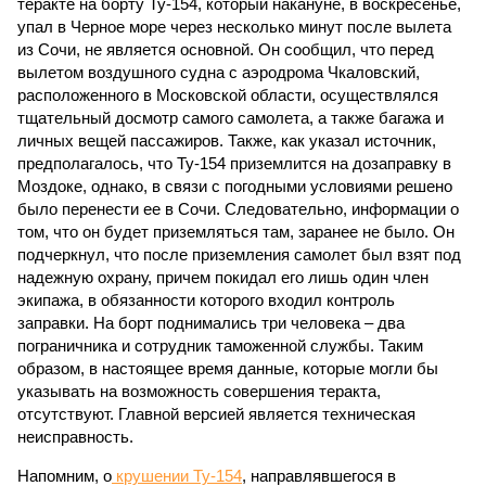
теракте на борту Ту-154, который накануне, в воскресенье,
упал в Черное море через несколько минут после вылета
из Сочи, не является основной. Он сообщил, что перед
вылетом воздушного судна с аэродрома Чкаловский,
расположенного в Московской области, осуществлялся
тщательный досмотр самого самолета, а также багажа и
личных вещей пассажиров. Также, как указал источник,
предполагалось, что Ту-154 приземлится на дозаправку в
Моздоке, однако, в связи с погодными условиями решено
было перенести ее в Сочи. Следовательно, информации о
том, что он будет приземляться там, заранее не было. Он
подчеркнул, что после приземления самолет был взят под
надежную охрану, причем покидал его лишь один член
экипажа, в обязанности которого входил контроль
заправки. На борт поднимались три человека – два
пограничника и сотрудник таможенной службы. Таким
образом, в настоящее время данные, которые могли бы
указывать на возможность совершения теракта,
отсутствуют. Главной версией является техническая
неисправность.
Напомним, о
крушении Ту-154
, направлявшегося в