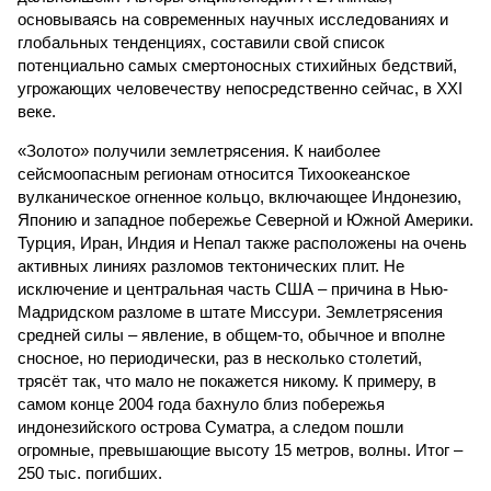
основываясь на современных научных исследованиях и
глобальных тенденциях, составили свой список
потенциально самых смертоносных стихийных бедствий,
угрожающих человечеству непосредственно сейчас, в XXI
веке.
«Золото» получили землетрясения. К наиболее
сейсмоопасным регионам относится Тихоокеанское
вулканическое огненное кольцо, включающее Индонезию,
Японию и западное побережье Северной и Южной Америки.
Турция, Иран, Индия и Непал также расположены на очень
активных линиях разломов тектонических плит. Не
исключение и центральная часть США – причина в Нью-
Мадридском разломе в штате Миссури. Землетрясения
средней силы – явление, в общем-то, обычное и вполне
сносное, но периодически, раз в несколько столетий,
трясёт так, что мало не покажется никому. К примеру, в
самом конце 2004 года бахнуло близ побережья
индонезийского острова Суматра, а следом пошли
огромные, превышающие высоту 15 метров, волны. Итог –
250 тыс. погибших.