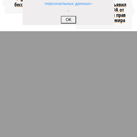
персональных данных»
бессмертия
отступил и объявил
.
об отказе ФИФА от
продажи доли прав
на чемпионат мира
OK
КОММЕНТАРИИ
1
Новости smi2.ru
Версия
//
Общество
//
Мы могли бы жить сотни лет, но этого никогда не
будет
415
Возраст бессмертия
Мы могли бы жить сотни лет, но этого никогда не будет
Мы могли бы жить сотни лет, но этого никогда не будет (фото: Deep
Vision)