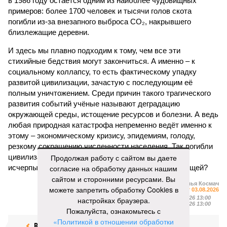
в 1986 году остаётся одним из наиболее чудовищных
примеров: более 1700 человек и тысячи голов скота
погибли из-за внезапного выброса CO₂, накрывшего
близлежащие деревни.
И здесь мы плавно подходим к тому, чем все эти
стихийные бедствия могут закончиться. А именно – к
социальному коллапсу, то есть фактическому упадку
развитой цивилизации, зачастую с последующим её
полным уничтожением. Среди причин такого трагического
развития событий учёные называют деградацию
окружающей среды, истощение ресурсов и болезни. А ведь
любая природная катастрофа непременно ведёт именно к
этому – экономическому кризису, эпидемиям, голоду,
резкому сокращению численности населения. Так погибли
цивилизации шумеров, майя, кхмеров – список не
Продолжая работу с сайтом вы даете
исчерпывающий. Какая цивилизация будет следующей?
согласие на обработку данных нашим
сайтом и сторонними ресурсами. Вы
Илья Космач
можете запретить обработку Cookies в
Газета
«Наша версия» №29 от 03.08.2026
Опубликовано:
05.08.2026 13:00
настройках браузера.
Отредактировано:
05.08.2026 13:00
Пожалуйста, ознакомьтесь с
«Политикой в отношении обработки
Возраст
Инфантино