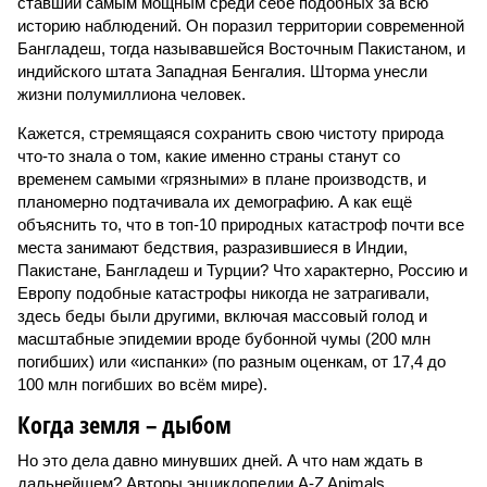
ставший самым мощным среди себе подобных за всю
историю наблюдений. Он поразил территории современной
Бангладеш, тогда называвшейся Восточным Пакистаном, и
индийского штата Западная Бенгалия. Шторма унесли
жизни полумиллиона человек.
Кажется, стремящаяся сохранить свою чистоту природа
что-то знала о том, какие именно страны станут со
временем самыми «грязными» в плане производств, и
планомерно подтачивала их демографию. А как ещё
объяснить то, что в топ-10 природных катастроф почти все
места занимают бедствия, разразившиеся в Индии,
Пакистане, Бангладеш и Турции? Что характерно, Россию и
Европу подобные катастрофы никогда не затрагивали,
здесь беды были другими, включая массовый голод и
масштабные эпидемии вроде бубонной чумы (200 млн
погибших) или «испанки» (по разным оценкам, от 17,4 до
100 млн погибших во всём мире).
Когда земля – дыбом
Но это дела давно минувших дней. А что нам ждать в
дальнейшем? Авторы энциклопедии A-Z Animals,