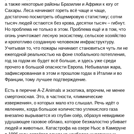
а также некоторые районы Бразилии и Африки к югу от
Сахары. Леса начинают гореть всё чаще и чаще,
достаточно посмотреть общемировую статистику; сотни
тысяч людей остаются без крова, десятки тысяч – гибнут.
Но проблема не только в этом. Проблема ещё и в том, что
огонь уничтожает лесную экосистему, сельское хозяйство
и кропотливо созданную человеком инфраструктуру.
Учитывая то, что пожары начинают становиться чуть ли не
ежегодной реальностью на фоне глобального потепления,
год за годом их будет всё больше, и здесь уже среди
прочего в большой опасности Европа. Небывалая жара,
зафиксированная в этом и прошлом годах в Италии и во
Франции, тому лучшее подтверждение.
Есть в перечне A-Z Animals и экзотика, впрочем, не менее
смертоносная. Это, в частности, «лимнические
извержения», о которых мало кто слышал. Речь идёт о
явлениях, когда большое количество углекислого газа
внезапно вырывается из глубин озёр, образуя невидимое
удушающее газовое облако, которое безжалостно убивает
людей и животных. Катастрофа на озере Ньос в Камеруне