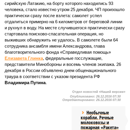
сирийскую Латакию, на борту которого находились 93
человека, стало известно утром 25 декабря. ЧП произошло
практически сразу после взлета: самолет успел
отдалиться примерно на 6 километров от береговой линии
и рухнул в воду. На месте случившегося практически сразу
стартовала поисково-спасательная операция, но
выживших обнаружить не удалось. В самолете были 64
сотрудника ансамбля имени Александрова, глава
благотворительного фонда «Справедливая помощь»
Елизавета Глинка
, федеральные госслужащие,
представители Минобороны и восемь членов экипажа. 26
декабря в России объявлено днем общенационального
траура в соответствии с указом президента РФ
Владимира Путина
.
Отдел новостей «Нашей версии»
Опубликовано:
26.12.2016 07:30
Отредактировано:
26.12.2016 07:30
Необычные
корабли. Речные
молоковозы и
пожарная «Ракета»