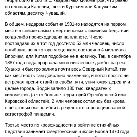
территорию в 180 тыс. квадратных километров, что равно
по площади Карелии, шести Курским или Калужским
областям, десятку Чуваший.
В общем, недаром события 1931-го находятся на первом
месте в списке самых смертоносных стихийных бедствий,
когда-либо происходивших на планете. Число
пострадавших в тот год достигло 53 млн человек, число
погибших, по некоторым оценкам, составило 4 миллиона.
Впрочем, для Китая подобное не в новинку. Так, в сентябре
1887 года вода прорвала многочисленные дамбы на реке
Хуанхэ и быстро залила почти весь Северный Китай, так
как местность там довольно низменная, и потоп просто не
встречал препятствий на своём пути, уничтожая деревни и
целые города. Водой залило 130 тыс. квадратных
километров (а это больше территорий Оренбургской или
Кировской областей), 2 млн человек остались без крова,
ещё столько же погибли в результате спровоцированной
катастрофой пандемии.
Третье место по кровожадности в рейтинге стихийных
бедствий занимает смертоносный циклон Бхола 1970 года,