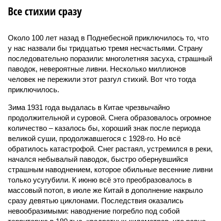
Все стихии сразу
Около 100 лет назад в Поднебесной приключилось то, что
у нас назвали бы тридцатью тремя несчастьями. Страну
последовательно поразили: многолетняя засуха, страшный
паводок, невероятные ливни. Несколько миллионов
человек не пережили этот разгул стихий. Вот что тогда
приключилось.
Зима 1931 года выдалась в Китае чрезвычайно
продолжительной и суровой. Снега образовалось огромное
количество – казалось бы, хороший знак после периода
великой суши, продолжавшегося с 1928-го. Но всё
обратилось катастрофой. Снег растаял, устремился в реки,
начался небывалый паводок, быстро обернувшийся
страшным наводнением, которое обильные весенние ливни
только усугубили. К июню всё это преобразовалось в
массовый потоп, в июле же Китай в дополнение накрыло
сразу девятью циклонами. Последствия оказались
невообразимыми: наводнение погребло под собой