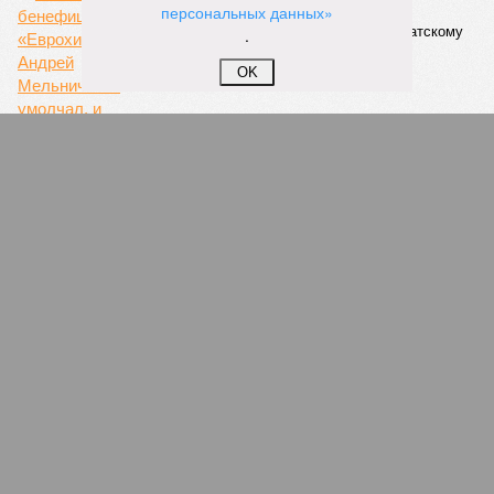
персональных данных»
Если да, то на каком основании декларируются конкретные
.
даты сдачи жилого комплекса (декабрь 2026 – март 2028),
если фаза активных строительных работ, если судить по
OK
отсутствию техники на площадке, ещё не началась? При
этом на бумаге даты ввода ЖК в строй продолжают
фигурировать
в объявлениях о продаже квартир на
профильных порталах.
Для почти четырёх тысяч будущих собственников квартир
время давно измеряется не календарём, а очередными
переносами ожиданий. И пока на профильных порталах
продолжают указывать даты сдачи, главным индикатором
остается сама стройка. Если на ней по-прежнему не видно
признаков масштабных работ, то неизбежно возникает
вопрос: не превращаются ли сроки ввода в декларацию,
которая все больше расходится с реальным положением
дел? Именно на этот вопрос сегодня больше всего ждут
ответа дольщики ЖК «Станция Л».
Николай Ольхин
Опубликовано:
07.08.2026 11:09
Отредактировано:
07.08.2026 11:09