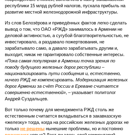
республики 15 млрд рублей налогов, пускала прибыль на
развитие местной железнодорожной инфраструктуры.
Из слов Белозёрова и приведённых фактов легко сделать
вывод о том, что ОАО «РЖД» занималось в Армении не
деловой активностью, а сугубой благотворительностью, не
инвестировало, а раздавало пожертвования, не
зарабатывало само, а давало зарабатывать другим и,
выходит, никак не гарантировало собственные интересы.
«Пока самая популярная в Армении точка зрения по
поводу будущего железных дорог рес­публики –
национализировать пути сообщения и, естественно,
ничего РЖД не компенсировать. Модернизация железных
дорог Армении за счёт России в Ереване считается
совершенно естественной»
, – указывает политолог
Андрей Суздальцев.
Вот только почему для менеджмента РЖД столь же
естественным считается вкладываться в закавказскую
«железку» тогда, когда на российских железных дорогах не
только
не решены
нынешние проблемы, но и постоянно
возникают
новые? Даст ли здесь свой комментарий