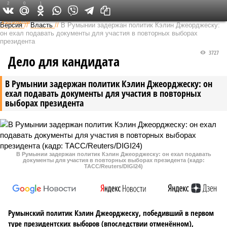
2
0
1
Федеральный выпуск
Версия
//
Власть
//
В Румынии задержан политик Кэлин Джеорджеску:
он ехал подавать документы для участия в повторных выборах
президента
3727
Дело для кандидата
В Румынии задержан политик Кэлин Джеорджеску: он
ехал подавать документы для участия в повторных
выборах президента
В Румынии задержан политик Кэлин Джеорджеску: он ехал подавать
документы для участия в повторных выборах президента (кадр:
ТАСС/Reuters/DIGI24)
Румынский политик Кэлин Джеорджеску, победивший в первом
туре президентских выборов (впоследствии отменённом),