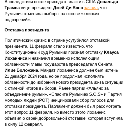
Впоследствии после прихода к власти в США
Дональда
Трампа
вице-президент
Джей-Ди Вэнс
заявил
, что
Румыния отменила выборы на основе «хлипких
подозрений».
Отставка президента
Политический кризис в стране усугубился отставкой
президента. 11 февраля стало известно, что
Конституционный суд Румынии признал отставку
Клауса
Йоханниса
и назначил временно исполняющим
обязанности главы государства председателя Сената
Илие Боложана
. Мандат Йоханниса должен был истечь
21 декабря 2024 года, но он продолжал исполнять
обязанности до избрания нового президента из-за ситуации
с отменой итогов выборов. Ранее партии «Альянс за
объединение румын», «Спасите Румынию S.O.S» и Партия
молодых людей (POT) инициировали сбор голосов для
отставки президента. Парламент должен был рассмотреть
этот вопрос 11 февраля, но вместо этого Йоханнис
объявил о своей добровольной отставке, которая вступила
в силу 12 февраля.