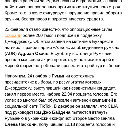
распространении заведомо ложной информации, а также о
действиях, направленных против конституционного строя.
Кроме того, в желе фигурирует нарушение правил оборота
оружия, боеприпасов и пиротехнических средств.
22 февраля стало известно, что оппозиционные силы
собрали
более 200 тысяч подписей в поддержку
Джеорджеску. Об этом заявил на митинге в Бухаресте
активист правой партии «Альянс за объединение румын»
(AUR)
Адриан Охачь
. В субботу в столице Румынии
прошла массовая акция протеста, участники которой в
мирной форме потребовали провести второй тур выборов.
Напомним, 24 ноября в Румынии состоялись
президентские выборы, по результатам которых
Джеорджеску, выступавший как независимый кандидат,
занял первое место, набрав 22,94 процента голосов. Его
успех во многом был обусловлен активной кампанией в
социальной сети TikTok. В декабре он заявлял, что США
под руководством
Джо Байдена
пытаются втянуть
Румынию в украинский конфликт. Второе место заняла
Елена Ласкони
, получившая 19,18 процента голосов и