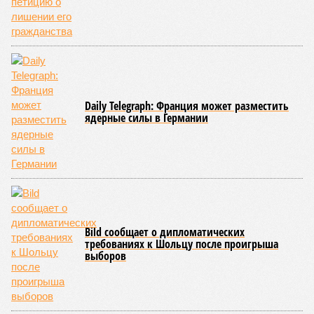
бетононасосов, ни работающих кранов, ни признаков
мобилизации подрядчиков. При том, что до «декабря 2026»
осталось менее полугода.
Если в «Сказочном лесу» техзаказчик публично
отчитывался о поэтапной готовности – 90%, затем 97%, с
конкретными инженерными работами (усиление
монолитных конструкций, устранение проектных ошибок) –
то по «Станции Л» подобной публичной отчётности
дольщики не видят. Ни Capital Group, ни кураторы
строительства не подтверждают ни соблюдения графика
строительства, ни объёма фактически выполненных работ.
Напрашивается закономерный вопрос: если
декларируемая «Capital Group модель (достраивать
проблемные объекты SSD») сработала на
Лосиноостровской, почему она не масштабируется на
Люблино? И означает ли отсутствие техники на площадке,
что в реальности подрядчик по «Станции Л» ещё даже не
определён?
Митинги
и палаточные лагеря у объекта в
2025–2026 годах, похоже, не изменили ситуацию.
«В