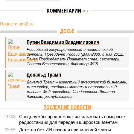
КОММЕНТАРИИ
0
Новости smi2.ru
Версия
//
Конфликт
//
В нескольких станциях от уже сданного
«Сказочного леса» пайщики ЖК «Станция Л» продолжают ждать от
компании Capital Group начала реальной достройки
556
«Станция ожидания» для дольщиков
В нескольких станциях от уже сданного «Сказочного
леса» пайщики ЖК «Станция Л» продолжают ждать от
компании Capital Group начала реальной достройки
В нескольких станциях от уже сданного «Сказочного леса» пайщики ЖК
«Станция Л» продолжают ждать от компании Capital Group начала
реальной достройки (изображение сгенерировано ИИ)