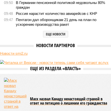
Пока в Ярославском районе СВАО дольщики «Сказочного леса»
уже получают ключи – в мае 2026 года были получены
заключение о соответствии проектной документации и
разрешение на ввод жилищного комплекса в эксплуатацию –
совсем недалеко, в паре станций метро южнее, на Люблинской
улице, картина, можно сказать, прямо противоположная.
Сюжет:
Недвижимость
ЖК «Светлый мир «Станция Л»: та же группа компаний-
банкрот Seven Suns Development, та же
анонсированная
схема достройки через Capital Group осенью 2024 года, но
за прошедшие два года результатов, по словам дольщиков,
практически не видно. По
информации
из профильных
порталов, первую очередь ЖК строители обещают сдать к
декабрю 2026 г., вторую – к марту 2028-го. Но никто при
этом из кураторов стройки не задается вопросом: как эти
сроки должны материализоваться? На строительной
площадке, по свидетельствам дольщиков, регулярно
бывающих у забора, какая-либо техника отсутствует. Ни