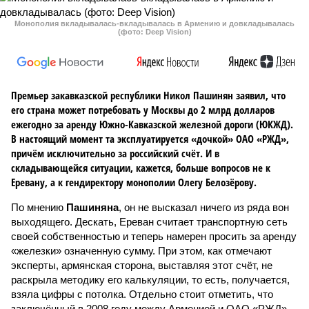
Монополия вкладывалась-вкладывалась в Армению и довкладывалась
(фото: Deep Vision)
Премьер закавказской республики Никол Пашинян заявил, что
его страна может потребовать у Москвы до 2 млрд долларов
ежегодно за аренду Южно-Кавказской железной дороги (ЮКЖД).
В настоящий момент та эксплуатируется «дочкой» ОАО «РЖД»,
причём исключительно за российский счёт. И в
складывающейся ситуации, кажется, больше вопросов не к
Еревану, а к гендиректору монополии Олегу Белозёрову.
По мнению
Пашиняна
, он не высказал ничего из ряда вон
выходящего. Дескать, Ереван считает транспортную сеть
своей собственностью и теперь намерен просить за аренду
«железки» означенную сумму. При этом, как отмечают
эксперты, армянская сторона, выставляя этот счёт, не
раскрыла методику его калькуляции, то есть, получается,
взяла цифры с потолка. Отдельно стоит отметить, что
заключённый в 2008 году между Арменией и ОАО «РЖД»