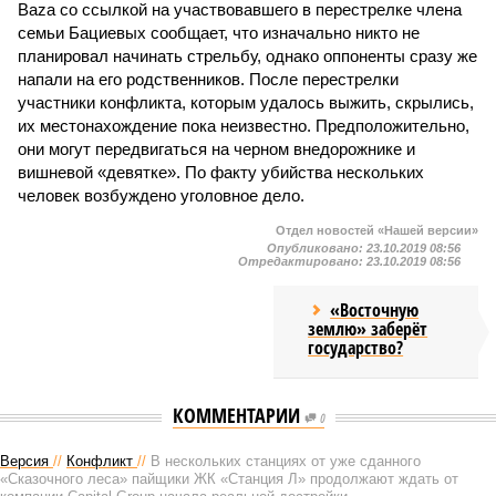
Baza со ссылкой на участвовавшего в перестрелке члена
семьи Бациевых сообщает, что изначально никто не
планировал начинать стрельбу, однако оппоненты сразу же
напали на его родственников. После перестрелки
участники конфликта, которым удалось выжить, скрылись,
их местонахождение пока неизвестно. Предположительно,
они могут передвигаться на черном внедорожнике и
вишневой «девятке». По факту убийства нескольких
человек возбуждено уголовное дело.
Отдел новостей «Нашей версии»
Опубликовано:
23.10.2019 08:56
Отредактировано:
23.10.2019 08:56
«Восточную
землю» заберёт
государство?
КОММЕНТАРИИ
0
Версия
//
Конфликт
//
В нескольких станциях от уже сданного
«Сказочного леса» пайщики ЖК «Станция Л» продолжают ждать от