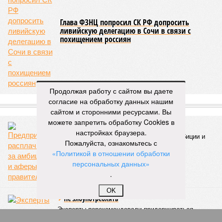
территорию в 180 тыс. квадратных километров, что равно
по площади Карелии, шести Курским или Калужским
областям, десятку Чуваший.
В общем, недаром события 1931-го находятся на первом
месте в списке самых смертоносных стихийных бедствий,
когда-либо происходивших на планете. Число
пострадавших в тот год достигло 53 млн человек, число
погибших, по некоторым оценкам, составило 4 миллиона.
Продолжая работу с сайтом вы даете
Впрочем, для Китая подобное не в новинку. Так, в сентябре
согласие на обработку данных нашим
1887 года вода прорвала многочисленные дамбы на реке
сайтом и сторонними ресурсами. Вы
Хуанхэ и быстро залила почти весь Северный Китай, так
можете запретить обработку Cookies в
как местность там довольно низменная, и потоп просто не
настройках браузера.
встречал препятствий на своём пути, уничтожая деревни и
Пожалуйста, ознакомьтесь с
целые города. Водой залило 130 тыс. квадратных
«Политикой в отношении обработки
километров (а это больше территорий Оренбургской или
персональных данных»
Кировской областей), 2 млн человек остались без крова,
.
ещё столько же погибли в результате спровоцированной
катастрофой пандемии.
OK
Третье место по кровожадности в рейтинге стихийных
бедствий занимает смертоносный циклон Бхола 1970 года,