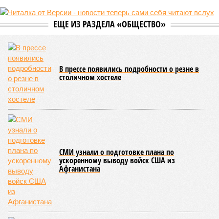
не особенно церемонится с окружающей средой. Самые
массовые катастрофы в прошлом – какими они были? Какие
ждут нас со дня на день и чем грозят?
Рассказ
Стивена Кинга
, в котором описывались
последствия очередного апокалипсиса, искусственно
вызванного группой биологов, называется «Конец всей
этой мерзости». В реальной жизни участия пытливых
исследователей в организации конца света может не
понадобиться: природа сама разберётся, как и где
уменьшить масштабы человеческой популяции.
(фото: en.wikipedia.org)
Да, наша любимая маленькая планета может быть
единственной, где в пределах Солнечной системы есть
полноценная жизнь, но Земля также регулярно пытается
эту жизнь уничтожить. Так уж вышло, что внутренние
процессы на планете включают в себя всевозможные
геологические, метеорологические и физические явления,
которые для человека довольно опасны. Или попросту
смертельны. И вот несколько тому примеров.