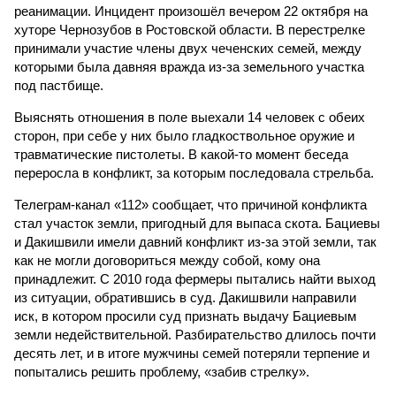
реанимации. Инцидент произошёл вечером 22 октября на
хуторе Чернозубов в Ростовской области. В перестрелке
принимали участие члены двух чеченских семей, между
которыми была давняя вражда из-за земельного участка
под пастбище.
Выяснять отношения в поле выехали 14 человек с обеих
сторон, при себе у них было гладкоствольное оружие и
травматические пистолеты. В какой-то момент беседа
переросла в конфликт, за которым последовала стрельба.
Телеграм-канал «112» сообщает, что причиной конфликта
стал участок земли, пригодный для выпаса скота. Бациевы
и Дакишвили имели давний конфликт из-за этой земли, так
как не могли договориться между собой, кому она
принадлежит. С 2010 года фермеры пытались найти выход
из ситуации, обратившись в суд. Дакишвили направили
иск, в котором просили суд признать выдачу Бациевым
земли недействительной. Разбирательство длилось почти
десять лет, и в итоге мужчины семей потеряли терпение и
попытались решить проблему, «забив стрелку».