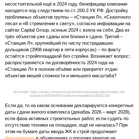
несостоятельной ещё в 2024 году, бенефициар компании
находится под следствием по ст. 200.3 УК РФ. Достройку
проблемных объектов группы – «Станции Л», «Сказочного
леса» и «В стремлении к свету», согласно информации на
сайтах Capital Group, осенью 2024 г. взяла на себя. Два из
трёх объектов уже сданы или близки к сдаче. Третий –
«Станция Л», крупнейший по числу пострадавших
дольщиков (3908 квартир в пяти корпусах) – по факту
остаётся стройплощадкой без стройки. Возникает вопрос:
распространяется ли договорённость 2024 года на
«Станцию Л» в полном объёме или приоритет отдан
объектам мешей сложности и меньшего масштаба?
Источник: https://avaho.ru/novostroyka/moskva/uvao/lyublino/svetlyy-mir-
stantsiya-l/9303640/?ysclid=msemqdok6w326352116
Если да, то на каком основании декларируются конкретные
даты сдачи жилого комплекса (декабрь 2026 – март 2028),
если фаза активных строительных работ, если судить по
отсутствию техники на площадке, ещё не началась? При
этом на бумаге даты ввода ЖК в строй продолжают
фигурировать
в объявлениях о продаже квартир на