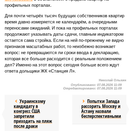
профильных порталах.
Для почти четырёх тысяч будущих собственников квартир
время давно измеряется не календарём, а очередными
переносами ожиданий. И пока на профильных порталах
продолжают указывать даты сдачи, главным индикатором
остается сама стройка. Если на ней по-прежнему не видно
признаков масштабных работ, то неизбежно возникает
вопрос: не превращаются ли сроки ввода в декларацию,
которая все больше расходится с реальным положением
дел? Именно на этот вопрос сегодня больше всего ждут
ответа дольщики ЖК «Станция Л».
Николай Ольхин
Опубликовано:
07.08.2026 11:09
Отредактировано:
07.08.2026 11:09
Украинскому
Попытки Запада
кандидату в
рассорить Москву и
конгресс США
Астану назвали
запретили
бесперспективными
приходить на пляж
после драки