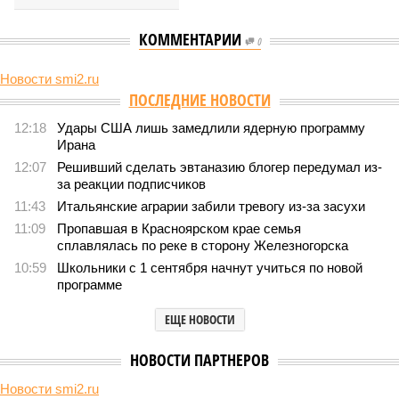
КОММЕНТАРИИ
0
Новости smi2.ru
Версия
//
Общество
//
Земля уже не раз показывала человечеству свой
крутой нрав – когда покажет снова?
800
Последние времена
Земля уже не раз показывала человечеству свой крутой
нрав – когда покажет снова?
Земля уже не раз показывала человечеству свой крутой нрав – когда
покажет снова? (фото: АР-ТАСС)
Природа постоянно вступает в противоречие с нами. Ведь пока
она стремится всё на планете держать в балансе, человечество