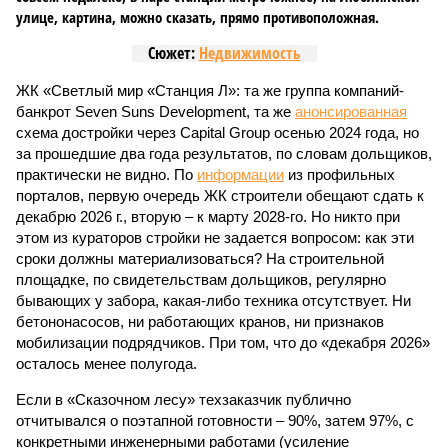
улице, картина, можно сказать, прямо противоположная.
Сюжет:
Недвижимость
ЖК «Светлый мир «Станция Л»: та же группа компаний-
банкрот Seven Suns Development, та же
анонсированная
схема достройки через Capital Group осенью 2024 года, но
за прошедшие два года результатов, по словам дольщиков,
практически не видно. По
информации
из профильных
порталов, первую очередь ЖК строители обещают сдать к
декабрю 2026 г., вторую – к марту 2028-го. Но никто при
этом из кураторов стройки не задается вопросом: как эти
сроки должны материализоваться? На строительной
площадке, по свидетельствам дольщиков, регулярно
бывающих у забора, какая-либо техника отсутствует. Ни
бетононасосов, ни работающих кранов, ни признаков
мобилизации подрядчиков. При том, что до «декабря 2026»
осталось менее полугода.
Если в «Сказочном лесу» техзаказчик публично
отчитывался о поэтапной готовности – 90%, затем 97%, с
конкретными инженерными работами (усиление