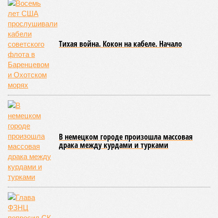
Все стихии сразу
Около 100 лет назад в Поднебесной приключилось то, что
у нас назвали бы тридцатью тремя несчастьями. Страну
последовательно поразили: многолетняя засуха, страшный
паводок, невероятные ливни. Несколько миллионов
человек не пережили этот разгул стихий. Вот что тогда
приключилось.
Зима 1931 года выдалась в Китае чрезвычайно
продолжительной и суровой. Снега образовалось огромное
количество – казалось бы, хороший знак после периода
великой суши, продолжавшегося с 1928-го. Но всё
обратилось катастрофой. Снег растаял, устремился в реки,
начался небывалый паводок, быстро обернувшийся
страшным наводнением, которое обильные весенние ливни
только усугубили. К июню всё это преобразовалось в
массовый потоп, в июле же Китай в дополнение накрыло
сразу девятью циклонами. Последствия оказались
невообразимыми: наводнение погребло под собой