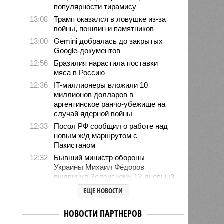
популярности тирамису
13:08
Трамп оказался в ловушке из-за
войны, пошлин и памятников
13:00
Gemini добралась до закрытых
Google-документов
12:56
Бразилия нарастила поставки
мяса в Россию
12:36
IT-миллионеры вложили 10
миллионов долларов в
аргентинское ранчо-убежище на
случай ядерной войны
12:33
Посол РФ сообщил о работе над
новым ж/д маршрутом с
Пакистаном
12:32
Бывший министр обороны
Украины Михаил Фёдоров
выдвинул Зеленскому 12-дневный
ультиматум
ЕЩЕ НОВОСТИ
12:18
Удары США лишь замедлили
ядерную программу Ирана
НОВОСТИ ПАРТНЕРОВ
12:07
Решивший сделать эвтаназию