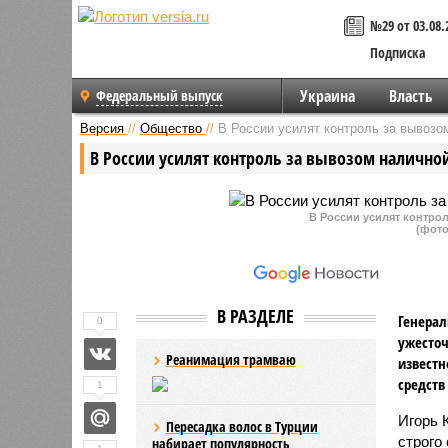
№29 от 03.08.
Подписка
Украина
Власть
Федеральный выпуск
Версия
//
Общество
//
В России усилят контроль за вывозо
В России усилят контроль за вывозом налично
В России усилят контро
(фото
В РАЗДЕЛЕ
Генерал
0
ужесточ
Реанимация трамваю
известн
средств
1
Игорь 
Пересадка волос в Турции
строго
набирает популярность