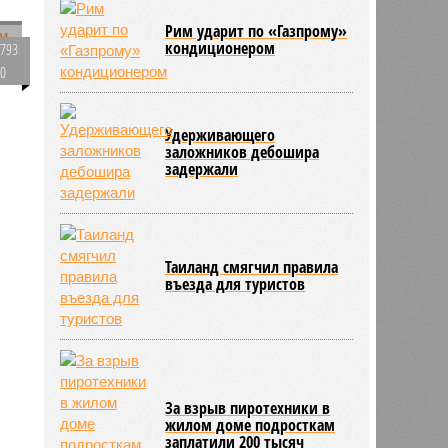
в
Рим ударит по «Газпрому»
кондиционером
793
0
Удерживающего
заложников дебошира
445
задержали
Таиланд смягчил правила
въезда для туристов
За взрыв пиротехники в
жилом доме подросткам
заплатили 200 тысяч