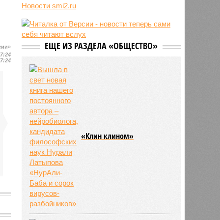
Новости smi2.ru
блогер передумал из-за реакции
подписчиков
11:43
Итальянские аграрии забили
тревогу из-за засухи
ЕЩЕ ИЗ РАЗДЕЛА «ОБЩЕСТВО»
сии»
17:24
17:24
«Клин клином»