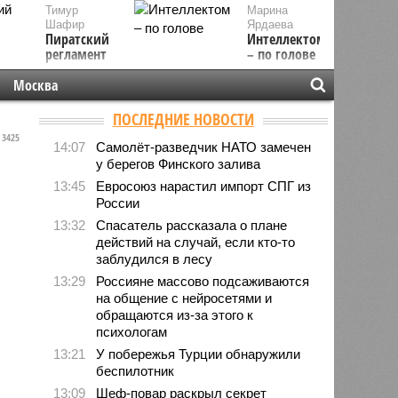
Тимур
Марина
Шафир
Ярдаева
Пиратский
Интеллектом
регламент
– по голове
Москва
ПОСЛЕДНИЕ НОВОСТИ
3425
14:07
Самолёт-разведчик НАТО замечен
у берегов Финского залива
13:45
Евросоюз нарастил импорт СПГ из
России
13:32
Спасатель рассказала о плане
действий на случай, если кто-то
заблудился в лесу
13:29
Россияне массово подсаживаются
на общение с нейросетями и
обращаются из-за этого к
психологам
13:21
У побережья Турции обнаружили
беспилотник
13:09
Шеф-повар раскрыл секрет