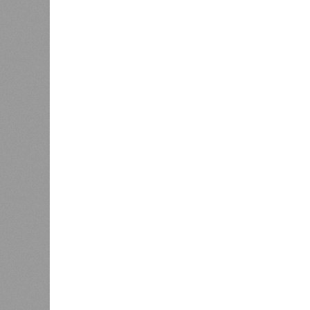
Источник: https://avaho.ru/novos
y
Если да, то на каком основании д
(декабрь 2026 – март 2028), если 
отсутствию техники на площадке, 
строй продолжают
фигурировать
в 
порталах.
Для почти четырёх тысяч будущих 
календарём, а очередными перенос
продолжают указывать даты сдачи,
ней по-прежнему не видно признако
не превращаются ли сроки ввода в
реальным положением дел? Именно 
дольщики ЖК «Станция Л».