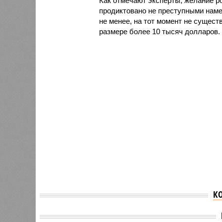
Как отмечают эксперты, желание ро
продиктовано не преступными наме
не менее, на тот момент не сущест
размере более 10 тысяч долларов.
К
В России усилят контроль
ЦБ пос