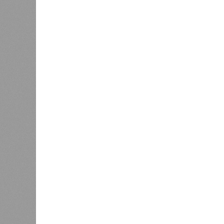
Украинскому кандидату в
конгресс США запретили
приходить на пляж после драки
К
Версия
//
Конфликт
//
Монополия вкладывалась-вкладывал
РЖД против своей страны
Монополия вкладывалась-вкладывалась в Ар
Монополия вкладывалась-вклады