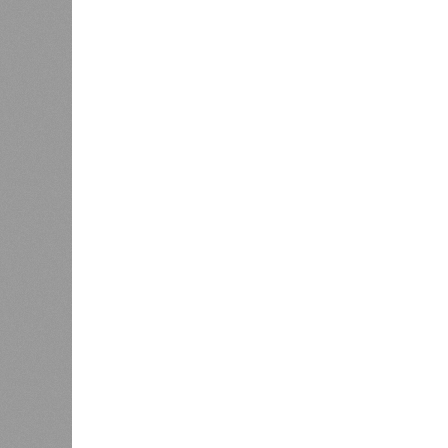
получаю
Ваш счёт
соответ
жилищно
0
станций
сказать
«Единая Россия» против своего
назначенца
0
ЖК «Светлый мир «Станция Л»: та 
та же
анонсированная
схема дострой
прошедшие два года результатов, п
информации
из профильных портал
декабрю 2026 г., вторую – к марту 2
задается вопросом: как эти сроки
площадке, по свидетельствам доль
техника отсутствует. Ни бетононас
подрядчиков. При том, что до «дек
Если в «Сказочном лесу» техзаказч
90%, затем 97%, с конкретными и
конструкций, устранение проектных
отчётности дольщики не видят. Ни C