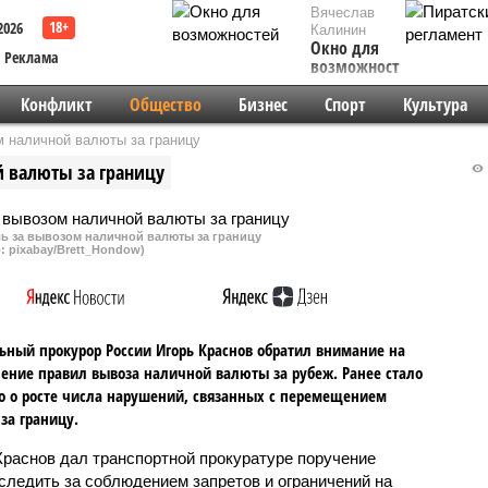
Вячеслав
2026
Калинин
Окно для
Реклама
возможностей
Конфликт
Общество
Бизнес
Спорт
Культура
м наличной валюты за границу
й валюты за границу
ль за вывозом наличной валюты за границу
: pixabay/Brett_Hondow)
ьный прокурор России Игорь Краснов обратил внимание на
ение правил вывоза наличной валюты за рубеж. Ранее стало
о о росте числа нарушений, связанных с перемещением
 за границу.
Краснов дал транспортной прокуратуре поручение
 следить за соблюдением запретов и ограничений на