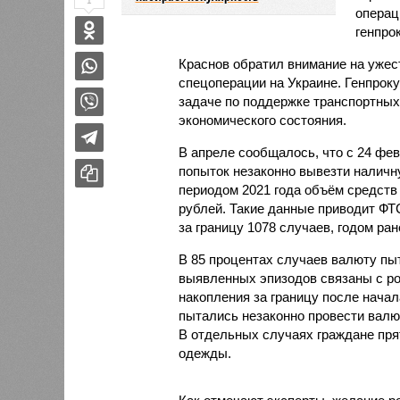
1
операц
генпро
Краснов обратил внимание на ужес
спецоперации на Украине. Генпрок
задаче по поддержке транспортных
экономического состояния.
В апреле сообщалось, что с 24 фев
попыток незаконно вывезти наличн
периодом 2021 года объём средств
рублей. Такие данные приводит ФТ
за границу 1078 случаев, годом ран
В 85 процентах случаев валюту пы
выявленных эпизодов связаны с ро
накопления за границу после начал
пытались незаконно провести валют
В отдельных случаях граждане пря
одежды.