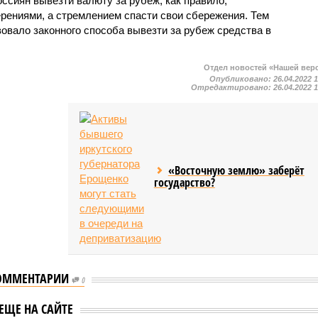
ссиян вывезти валюту за рубеж, как правило,
рениями, а стремлением спасти свои сбережения. Тем
вовало законного способа вывезти за рубеж средства в
Отдел новостей «Нашей вер
Опубликовано:
26.04.2022 
Отредактировано:
26.04.2022 
«Восточную землю» заберёт
государство?
ОММЕНТАРИИ
0
оветовал банкам
Володин: контроль за
ЕЩЕ НА САЙТЕ