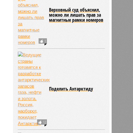
Верховный суд объяснил,
можно ли лишать прав за
магнитные рамки номеров
1
Поделить Антарктиду
ьхин
11:09
11:09
12