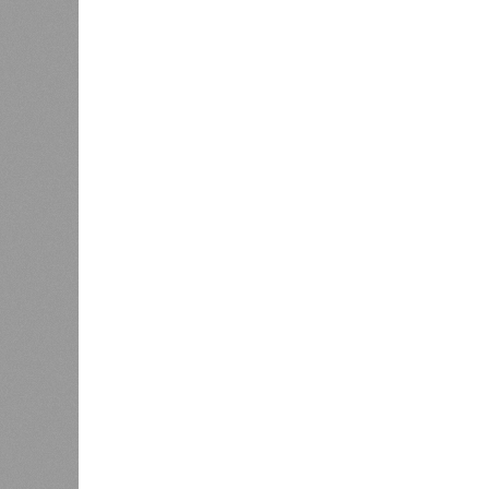
подтверждают ни соблюдения графи
выполненных работ.
Напрашивается закономерный вопро
(достраивать проблемные объекты 
масштабируется на Люблино? И озн
реальности подрядчик по «Станци
лагеря у объекта в 2025–2026 года
в личном общении нам перестали 
рассказывают расстроенные дольщ
Казалось бы, формально ответстве
Suns Development – банкрот, часть 
бенефициар компании находится под
проблемных объектов группы – «Ста
согласно информации на сайтах Capi
объектов уже сданы или близки к с
пострадавших дольщиков (3908 квар
стройплощадкой без стройки. Возни
года на «Станцию Л» в полном объ
меньшего масштаба?