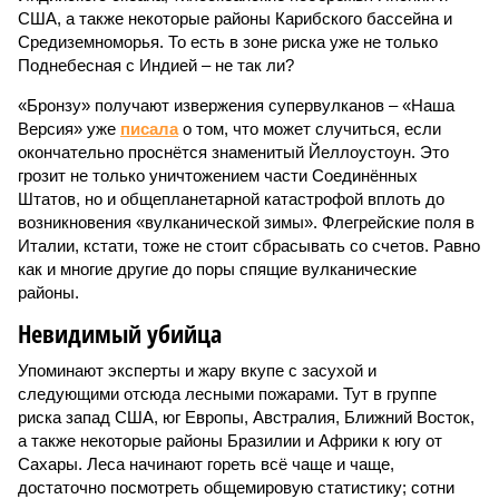
США, а также некоторые районы Карибского бассейна и
Средиземноморья. То есть в зоне риска уже не только
Поднебесная с Индией – не так ли?
«Бронзу» получают извержения супервулканов – «Наша
Версия» уже
писала
о том, что может случиться, если
окончательно проснётся знаменитый Йеллоустоун. Это
грозит не только уничтожением части Соединённых
Штатов, но и общепланетарной катастрофой вплоть до
возникновения «вулканической зимы». Флегрейские поля в
Италии, кстати, тоже не стоит сбрасывать со счетов. Равно
как и многие другие до поры спящие вулканические
районы.
Невидимый убийца
Упоминают эксперты и жару вкупе с засухой и
следующими отсюда лесными пожарами. Тут в группе
риска запад США, юг Европы, Австралия, Ближний Восток,
а также некоторые районы Бразилии и Африки к югу от
Сахары. Леса начинают гореть всё чаще и чаще,
достаточно посмотреть общемировую статистику; сотни