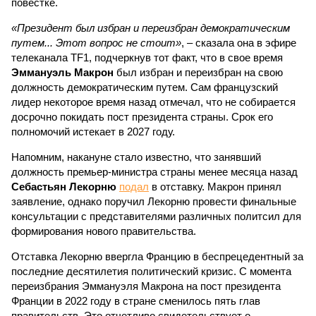
повестке.
«Президент был избран и переизбран демократическим
путем... Этот вопрос не стоит»
, – сказала она в эфире
телеканала TF1, подчеркнув тот факт, что в свое время
Эммануэль Макрон
был избран и переизбран на свою
должность демократическим путем. Сам французский
лидер некоторое время назад отмечал, что не собирается
досрочно покидать пост президента страны. Срок его
полномочий истекает в 2027 году.
Напомним, накануне стало известно, что занявший
должность премьер-министра страны менее месяца назад
Себастьян Лекорню
подал
в отставку. Макрон принял
заявление, однако поручил Лекорню провести финальные
консультации с представителями различных политсил для
формирования нового правительства.
Отставка Лекорню ввергла Францию в беспрецедентный за
последние десятилетия политический кризис. С момента
переизбрания Эммануэля Макрона на пост президента
Франции в 2022 году в стране сменилось пять глав
правительств. Это отчетливо свидетельствует о