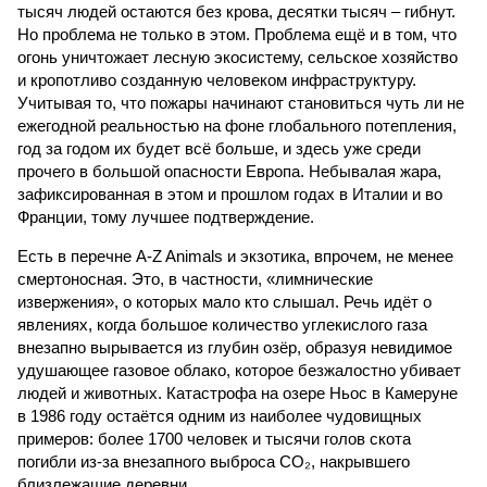
тысяч людей остаются без крова, десятки тысяч – гибнут.
Но проблема не только в этом. Проблема ещё и в том, что
огонь уничтожает лесную экосистему, сельское хозяйство
и кропотливо созданную человеком инфраструктуру.
Учитывая то, что пожары начинают становиться чуть ли не
ежегодной реальностью на фоне глобального потепления,
год за годом их будет всё больше, и здесь уже среди
прочего в большой опасности Европа. Небывалая жара,
зафиксированная в этом и прошлом годах в Италии и во
Франции, тому лучшее подтверждение.
Есть в перечне A-Z Animals и экзотика, впрочем, не менее
смертоносная. Это, в частности, «лимнические
извержения», о которых мало кто слышал. Речь идёт о
явлениях, когда большое количество углекислого газа
внезапно вырывается из глубин озёр, образуя невидимое
удушающее газовое облако, которое безжалостно убивает
людей и животных. Катастрофа на озере Ньос в Камеруне
в 1986 году остаётся одним из наиболее чудовищных
примеров: более 1700 человек и тысячи голов скота
погибли из-за внезапного выброса CO₂, накрывшего
близлежащие деревни.