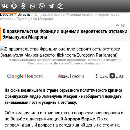
0
0
0
Федеральный выпуск
Версия
//
Власть
//
В правительстве Франции оценили вероятность
отставки Эммануэля Макрона
921
В правительстве Франции оценили вероятность отставки
Эммануэля Макрона
В правительстве Франции оценили вероятность отставки Эммануэля
Макрона (фото: flickr.com/European Parliament)
На фоне возникшего в стране серьезного политического кризиса
французский лидер Эммануэль Макрон не собирается покидать
занимаемый пост и уходить в отставку.
Об этом заявила и.о. министра по вопросам равноправия и
по борьбе с дискриминацией
Аврора Берже
. По ее
словам, данный вопрос на сегодняшний день не стоит на