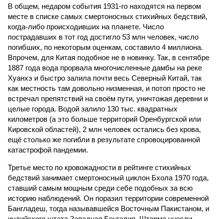
В общем, недаром события 1931-го находятся на первом
месте в списке самых смертоносных стихийных бедствий,
когда-либо происходивших на планете. Число
пострадавших в тот год достигло 53 млн человек, число
погибших, по некоторым оценкам, составило 4 миллиона.
Впрочем, для Китая подобное не в новинку. Так, в сентябре
1887 года вода прорвала многочисленные дамбы на реке
Хуанхэ и быстро залила почти весь Северный Китай, так
как местность там довольно низменная, и потоп просто не
встречал препятствий на своём пути, уничтожая деревни и
целые города. Водой залило 130 тыс. квадратных
километров (а это больше территорий Оренбургской или
Кировской областей), 2 млн человек остались без крова,
ещё столько же погибли в результате спровоцированной
катастрофой пандемии.
Третье место по кровожадности в рейтинге стихийных
бедствий занимает смертоносный циклон Бхола 1970 года,
ставший самым мощным среди себе подобных за всю
историю наблюдений. Он поразил территории современной
Бангладеш, тогда называвшейся Восточным Пакистаном, и
индийского штата Западная Бенгалия. Шторма унесли