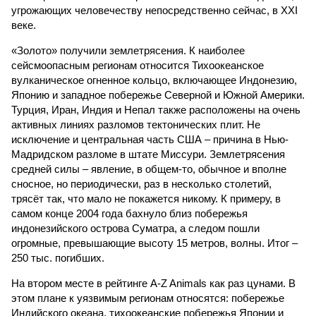
угрожающих человечеству непосредственно сейчас, в XXI
веке.
«Золото» получили землетрясения. К наиболее
сейсмоопасным регионам относится Тихоокеанское
вулканическое огненное кольцо, включающее Индонезию,
Японию и западное побережье Северной и Южной Америки.
Турция, Иран, Индия и Непал также расположены на очень
активных линиях разломов тектонических плит. Не
исключение и центральная часть США – причина в Нью-
Мадридском разломе в штате Миссури. Землетрясения
средней силы – явление, в общем-то, обычное и вполне
сносное, но периодически, раз в несколько столетий,
трясёт так, что мало не покажется никому. К примеру, в
самом конце 2004 года бахнуло близ побережья
индонезийского острова Суматра, а следом пошли
огромные, превышающие высоту 15 метров, волны. Итог –
250 тыс. погибших.
На втором месте в рейтинге A-Z Animals как раз цунами. В
этом плане к уязвимым регионам относятся: побережье
Индийского океана, тихо­океанские побережья Японии и