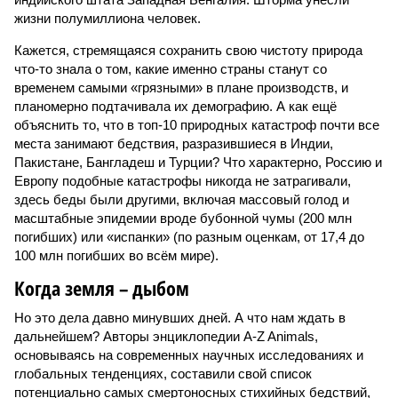
жизни полумиллиона человек.
Кажется, стремящаяся сохранить свою чистоту природа
что-то знала о том, какие именно страны станут со
временем самыми «грязными» в плане производств, и
планомерно подтачивала их демографию. А как ещё
объяснить то, что в топ-10 природных катастроф почти все
места занимают бедствия, разразившиеся в Индии,
Пакистане, Бангладеш и Турции? Что характерно, Россию и
Европу подобные катастрофы никогда не затрагивали,
здесь беды были другими, включая массовый голод и
масштабные эпидемии вроде бубонной чумы (200 млн
погибших) или «испанки» (по разным оценкам, от 17,4 до
100 млн погибших во всём мире).
Когда земля – дыбом
Но это дела давно минувших дней. А что нам ждать в
дальнейшем? Авторы энциклопедии A-Z Animals,
основываясь на современных научных исследованиях и
глобальных тенденциях, составили свой список
потенциально самых смертоносных стихийных бедствий,