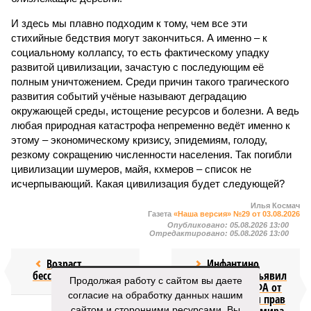
И здесь мы плавно подходим к тому, чем все эти
стихийные бедствия могут закончиться. А именно – к
социальному коллапсу, то есть фактическому упадку
развитой цивилизации, зачастую с последующим её
полным уничтожением. Среди причин такого трагического
развития событий учёные называют деградацию
окружающей среды, истощение ресурсов и болезни. А ведь
любая природная катастрофа непременно ведёт именно к
этому – экономическому кризису, эпидемиям, голоду,
резкому сокращению численности населения. Так погибли
цивилизации шумеров, майя, кхмеров – список не
исчерпывающий. Какая цивилизация будет следующей?
Илья Космач
Газета
«Наша версия» №29 от 03.08.2026
Опубликовано:
05.08.2026 13:00
Отредактировано:
05.08.2026 13:00
Возраст
Инфантино
бессмертия
отступил и объявил
Продолжая работу с сайтом вы даете
об отказе ФИФА от
согласие на обработку данных нашим
продажи доли прав
сайтом и сторонними ресурсами. Вы