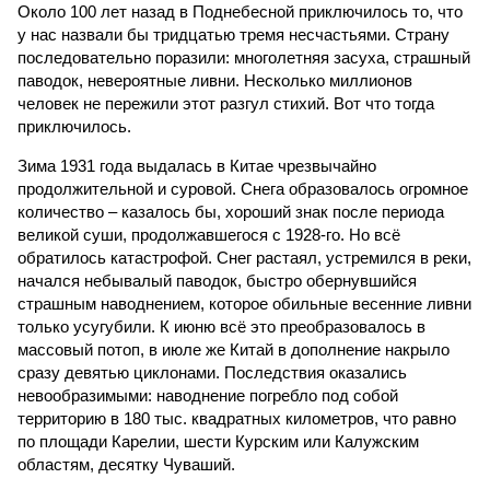
Около 100 лет назад в Поднебесной приключилось то, что
у нас назвали бы тридцатью тремя несчастьями. Страну
последовательно поразили: многолетняя засуха, страшный
паводок, невероятные ливни. Несколько миллионов
человек не пережили этот разгул стихий. Вот что тогда
приключилось.
Зима 1931 года выдалась в Китае чрезвычайно
продолжительной и суровой. Снега образовалось огромное
количество – казалось бы, хороший знак после периода
великой суши, продолжавшегося с 1928-го. Но всё
обратилось катастрофой. Снег растаял, устремился в реки,
начался небывалый паводок, быстро обернувшийся
страшным наводнением, которое обильные весенние ливни
только усугубили. К июню всё это преобразовалось в
массовый потоп, в июле же Китай в дополнение накрыло
сразу девятью циклонами. Последствия оказались
невообразимыми: наводнение погребло под собой
территорию в 180 тыс. квадратных километров, что равно
по площади Карелии, шести Курским или Калужским
областям, десятку Чуваший.