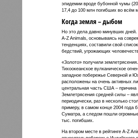
эпидемии вроде бубонной чумы (200
17,4 до 100 млн погибших во всём м
Когда земля – дыбом
Но это дела давно минувших дней.
A-Z Animals, основываясь на совр
тенденциях, составили свой списо
бедствий, угрожающих человечеству
«Золото» получили землетрясения.
Тихоокеанское вулканическое огне
западное побережье Северной и Юж
расположены на очень активных ли
центральная часть США – причина
Землетрясения средней силы – явле
периодически, раз в несколько стол
примеру, в самом конце 2004 года 
Суматра, а следом пошли огромные
тыс. погибших.
На втором месте в рейтинге A-Z An
относятся: побережье Индийского о