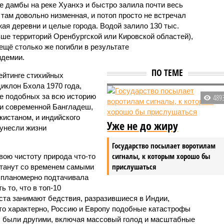
е дамбы на реке Хуанхэ и быстро залила почти весь
 там довольно низменная, и потоп просто не встречал
жая деревни и целые города. Водой залило 130 тыс.
ьше территорий Оренбургской или Кировской областей),
 ещё столько же погибли в результате
ндемии.
ПО ТЕМЕ
ейтинге стихийных
иклон Бхола 1970 года,
 подобных за всю историю
489
и современной Бангладеш,
истаном, и индийского
Уже не до жиру
унесли жизни
Государство посылает воротилам
сигналы, к которым хорошо бы
вою чистоту природа что-то
прислушаться
станут со временем самыми
и планомерно подтачивала
 то, что в топ-10
ста занимают бедствия, разразившиеся в Индии,
то характерно, Россию и Европу подобные катастрофы
ды были другими, включая массовый голод и масштабные