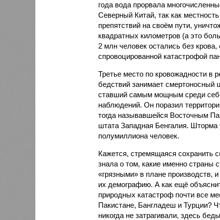
года вода прорвала многочисленны
Северный Китай, так как местность
препятствий на своём пути, уничто
квадратных километров (а это бол
2 млн человек остались без крова,
спровоцированной катастрофой па
Третье место по кровожадности в р
бедствий занимает смертоносный ц
ставший самым мощным среди себе
наблюдений. Он поразил территори
тогда называвшейся Восточным Пак
штата Западная Бенгалия. Шторма 
полумиллиона человек.
Кажется, стремящаяся сохранить с
знала о том, какие именно страны 
«грязными» в плане производств, 
их демографию. А как ещё объяснить
природных катастроф почти все ме
Пакистане, Бангладеш и Турции? Ч
никогда не затрагивали, здесь бе