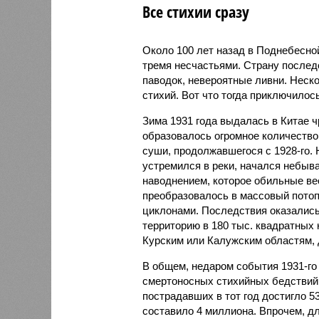
Все стихии сразу
Около 100 лет назад в Поднебесно
тремя несчастьями. Страну послед
паводок, невероятные ливни. Неск
стихий. Вот что тогда приключилось
Зима 1931 года выдалась в Китае 
образовалось огромное количество
суши, продолжавшегося с 1928-го. 
устремился в реки, начался небы
наводнением, которое обильные вес
преобразовалось в массовый потоп
циклонами. Последствия оказались
территорию в 180 тыс. квадратных 
Курским или Калужским областям, 
В общем, недаром события 1931-го
смертоносных стихийных бедствий,
пострадавших в тот год достигло 5
составило 4 миллиона. Впрочем, для