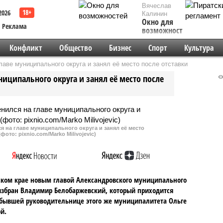
Вячеслав
2026
Калинин
Окно для
Реклама
возможностей
Конфликт
Общество
Бизнес
Спорт
Культура
аве муниципального округа и занял её место после отставки
иципального округа и занял её место после
 на главе муниципального округа и занял её место
фото: pixnio.com/Marko Milivojevic)
ком крае новым главой Александровского муниципального
избран Владимир Белобаржевский, который приходится
ывшей руководительнице этого же муниципалитета Ольге
й.