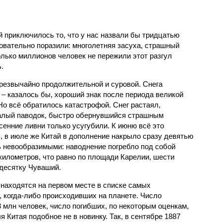
й приключилось то, что у нас назвали бы тридцатью
овательно поразили: многолетняя засуха, страшный
олько миллионов человек не пережили этот разгул
.
чрезвычайно продолжительной и суровой. Снега
 – казалось бы, хороший знак после периода великой
Но всё обратилось катастрофой. Снег растаял,
валый паводок, быстро обернувшийся страшным
енние ливни только усугубили. К июню всё это
, в июле же Китай в дополнение накрыло сразу девятью
 невообразимыми: наводнение погребло под собой
километров, что равно по площади Карелии, шести
десятку Чуваший.
 находятся на первом месте в списке самых
 когда-либо происходивших на планете. Число
3 млн человек, число погибших, по некоторым оценкам,
 Китая подобное не в новинку. Так, в сентябре 1887