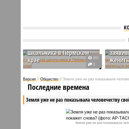
К
СК возбудил дело после
NBC: в
нападения с ножом на
проник
школьника в Пермском
заявив
693
крае
женить
0
Следственными органами
23-летни
Пермского края возбуждено
задержан
Версия
//
Общество
//
Земля уже не раз показывала человеч
уголовное дело после инцидента
США за н
Последние времена
с ранением школьника,
проникно
произошедшим в учебном
президен
Земля уже не раз показывала человечеству свой
заведении города
Лаго в ш
Александровска.
Земля уже не раз показывала чел