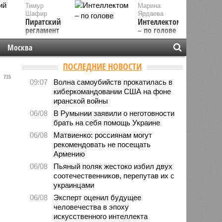
Тимур
Марина
Шафир
Ярдаева
Пиратский
Интеллектом
регламент
– по голове
Москва
ПОСЛЕДНИЕ НОВОСТИ
735
09:07
Волна самоубийств прокатилась в
киберкомандовании США на фоне
иранской войны
06/08
В Румынии заявили о неготовности
брать на себя помощь Украине
06/08
Матвиенко: россиянам могут
рекомендовать не посещать
Армению
06/08
Пьяный поляк жестоко избил двух
соотечественников, перепутав их с
украинцами
06/08
Эксперт оценил будущее
человечества в эпоху
искусственного интеллекта