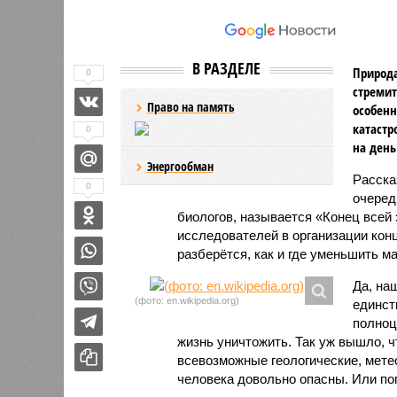
В РАЗДЕЛЕ
Природа
0
стремит
Право на память
особенн
катастр
0
на день
Энергообман
Расск
0
очеред
биологов, называется «Конец всей
исследователей в организации кон
разберётся, как и где уменьшить 
Да, на
(фото: en.wikipedia.org)
единст
полноц
жизнь уничтожить. Так уж вышло, 
всевозможные геологические, мете
человека довольно опасны. Или по