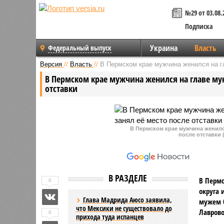
№29 от 03.08.
Подписка
Украина
Власть
Федеральный выпуск
Версия
//
Власть
//
В Пермском крае мужчина женился на гл
В Пермском крае мужчина женился на главе мун
отставки
В Пермском крае мужчина женился
после отставки (
В РАЗДЕЛЕ
В Пермс
0
округа 
Глава Мадрида Аюсо заявила,
мужем б
что Мексики не существовало до
Лаврово
0
прихода туда испанцев