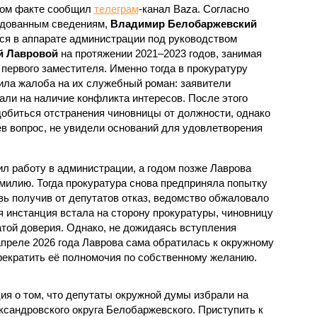
ом факте сообщил
телеграм
-канал Baza. Согласно
дованным сведениям,
Владимир Белобаржевский
ся в аппарате администрации под руководством
й Лавровой
на протяжении 2021–2023 годов, занимая
 первого заместителя. Именно тогда в прокуратуру
ила жалоба на их служебный роман: заявители
али на наличие конфликта интересов. После этого
обиться отстранения чиновницы от должности, однако
в вопрос, не увидели оснований для удовлетворения
ил работу в администрации, а годом позже Лаврова
милию. Тогда прокуратура снова предприняла попытку
вь получив от депутатов отказ, ведомство обжаловало
я инстанция встала на сторону прокуратуры, чиновницу
атой доверия. Однако, не дожидаясь вступления
 апреле 2026 года Лаврова сама обратилась к окружному
рекратить её полномочия по собственному желанию.
я о том, что депутаты окружной думы избрали на
сандровского округа Белобаржевского. Приступить к