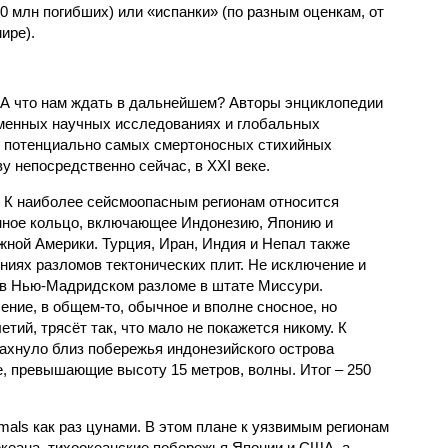
 млн погибших) или «испанки» (по разным оценкам, от
ире).
 А что нам ждать в дальнейшем? Авторы энциклопедии
еменных научных исследованиях и глобальных
к потенциально самых смертоносных стихийных
 непосредственно сейчас, в XXI веке.
 К наиболее сейсмоопасным регионам относится
нное кольцо, включающее Индонезию, Японию и
ной Америки. Турция, Иран, Индия и Непал также
ниях разломов тектонических плит. Не исключение и
 в Нью-Мадридском разломе в штате Миссури.
ние, в общем-то, обычное и вполне сносное, но
етий, трясёт так, что мало не покажется никому. К
бахнуло близ побережья индонезийского острова
, превышающие высоту 15 метров, волны. Итог – 250
imals как раз цунами. В этом плане к уязвимым регионам
кеана, тихо­океанские побережья Японии и США, а