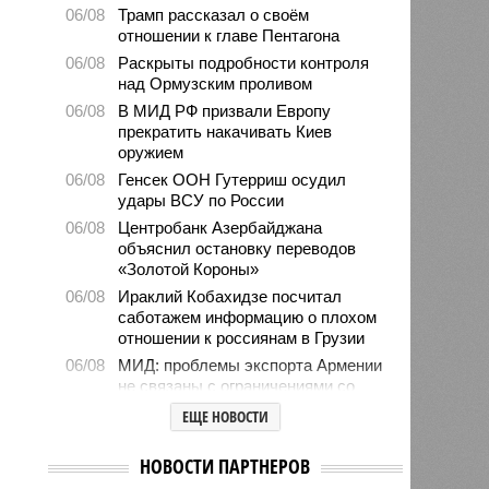
06/08
Трамп рассказал о своём
отношении к главе Пентагона
06/08
Раскрыты подробности контроля
над Ормузским проливом
06/08
В МИД РФ призвали Европу
прекратить накачивать Киев
оружием
06/08
Генсек ООН Гутерриш осудил
удары ВСУ по России
06/08
Центробанк Азербайджана
объяснил остановку переводов
«Золотой Короны»
06/08
Ираклий Кобахидзе посчитал
саботажем информацию о плохом
отношении к россиянам в Грузии
06/08
МИД: проблемы экспорта Армении
не связаны с ограничениями со
стороны Москвы
ЕЩЕ НОВОСТИ
06/08
В Евросоюзе не смогли установить
связь между Россией и
НОВОСТИ ПАРТНЕРОВ
миграционным кризисом в Сеуте