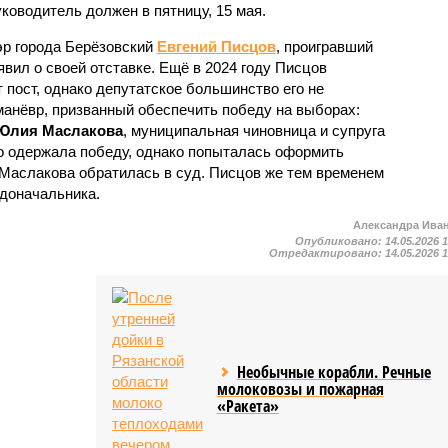
ководитель должен в пятницу, 15 мая.
эр города Берёзовский
Евгений Писцов
, проигравший
вил о своей отставке. Ещё в 2024 году Писцов
 пост, однако депутатское большинство его не
манёвр, призванный обеспечить победу на выборах:
Юлия Маслакова
, муниципальная чиновница и супруга
о одержала победу, однако попыталась оформить
 Маслакова обратилась в суд. Писцов же тем временем
адоначальника.
Александра Ива
Опубликовано:
14.05.2026 
Отредактировано:
14.05.2026 
Необычные корабли. Речные
молоковозы и пожарная
«Ракета»