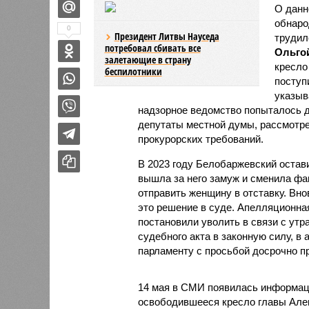
О данн
обнаро
0
Президент Литвы Науседа
трудил
потребовал сбивать все
Ольго
залетающие в страну
кресло
беспилотники
поступ
указыв
надзорное ведомство попыталось д
депутаты местной думы, рассмотре
прокурорских требований.
В 2023 году Белобаржевский остав
вышла за него замуж и сменила фа
отправить женщину в отставку. Вно
это решение в суде. Апелляционна
постановили уволить в связи с утр
судебного акта в законную силу, в
парламенту с просьбой досрочно п
14 мая в СМИ появилась информаци
освободившееся кресло главы Алек