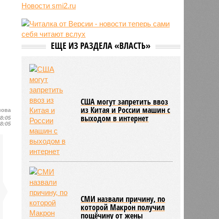
Новости smi2.ru
06/08
Ямпольская объяснила причины
проблем с поступлением в
ведущие вузы страны
06/08
Euractiv: закрытие границы с
ЕЩЕ ИЗ РАЗДЕЛА «ВЛАСТЬ»
Россией спровоцировало спад
экономики Финляндии
США могут запретить ввоз
из Китая и России машин с
нова
выходом в интернет
18:05
18:05
СМИ назвали причину, по
которой Макрон получил
пощёчину от жены