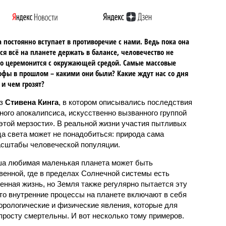
 постоянно вступает в противоречие с нами. Ведь пока она
ся всё на планете держать в балансе, человечество не
о церемонится с окружающей средой. Самые массовые
офы в прошлом – какими они были? Какие ждут нас со дня
 и чем грозят?
аз
Стивена Кинга
, в котором описывались последствия
ного апокалипсиса, искусственно вызванного группой
 этой мерзости». В реальной жизни участия пытливых
ца света может не понадобиться: природа сама
масштабы человеческой популяции.
ша любимая маленькая планета может быть
венной, где в пределах Солнечной системы есть
енная жизнь, но Земля также регулярно пытается эту
что внутренние процессы на планете включают в себя
орологические и физические явления, которые для
просту смертельны. И вот несколько тому примеров.