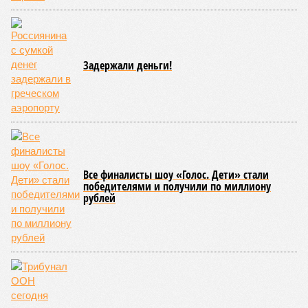
договора от 2008 года». «Концессия дала Армении
современную железную дорогу, при этом освободив
бюджет республики от затрат на её восстановление и
содержание. Дивиденды акционеру никогда не
выплачивались, вся прибыль шла на развитие железной
дороги»
, – добавил Белозёров.
И в самом деле. Российская сторона поставляла Армении
вагоны, по первому чиху ремонтировала пути, в том числе
повреждённые стихией, выплатила в казну закавказской
республики 15 млрд рублей налогов, пускала прибыль на
развитие местной железнодорожной инфраструктуры.
Из слов Белозёрова и приведённых фактов легко сделать
вывод о том, что ОАО «РЖД» занималось в Армении не
деловой активностью, а сугубой благотворительностью, не
инвестировало, а раздавало пожертвования, не
зарабатывало само, а давало зарабатывать другим и,
выходит, никак не гарантировало собственные интересы.
«Пока самая популярная в Армении точка зрения по
поводу будущего железных дорог рес­публики –