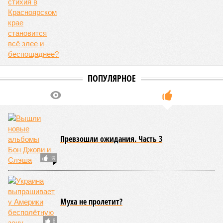
то о какой результативной внешней политике России
можно будет говорить в принципе?
Иван Дмитриев
Опубликовано:
08.08.2026 17:00
Отредактировано:
08.08.2026 17:00
Экс-президент
Посол ты на!
Финляндии
отказался признать
Россию угрозой для
Европы
КОММЕНТАРИИ
0
Новости smi2.ru
ДОСЬЕ
МИД РФ
Федеральный орган исполнительной власти в
осуществлении управления взаимоотношений
России с международными организациями и
иностранными государствами.