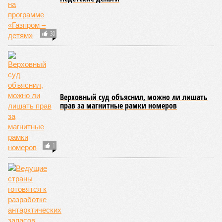
Новости smi2.ru
ЕЩЕ ИЗ РАЗДЕЛА «ОБЩЕСТВО»
Водителя перевернувшегося под Сиеной
автобуса освободили из-под стражи
Задержали деньги!