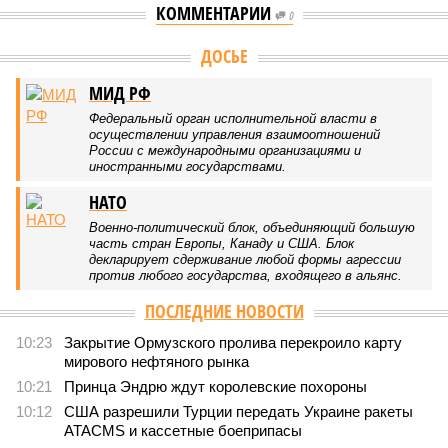
КОММЕНТАРИИ
0
Версия
//
Конфликт
//
Монополия вкладывалась-вкладывалась в
Армению и довкладывалась
1285
РЖД против своей страны
Монополия вкладывалась-вкладывалась в Армению и
довкладывалась
Монополия вкладывалась-вкладывалась в Армению и довкладывалась
(фото: Deep Vision)
Премьер закавказской республики Никол Пашинян заявил, что
его страна может потребовать у Москвы до 2 млрд долларов
ежегодно за аренду Южно-Кавказской железной дороги (ЮКЖД).
В настоящий момент та эксплуатируется «дочкой» ОАО «РЖД»,
причём исключительно за российский счёт. И в