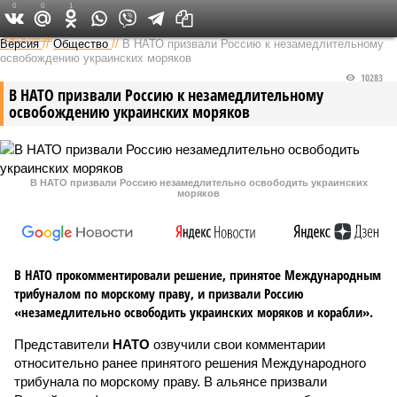
0
0
1
Федеральный выпуск
Версия
//
Общество
//
В НАТО призвали Россию к незамедлительному
освобождению украинских моряков
10283
В НАТО призвали Россию к незамедлительному
освобождению украинских моряков
В НАТО призвали Россию незамедлительно освободить украинских
моряков
В НАТО прокомментировали решение, принятое Международным
трибуналом по морскому праву, и призвали Россию
«незамедлительно освободить украинских моряков и корабли».
Представители
НАТО
озвучили свои комментарии
относительно ранее принятого решения Международного
трибунала по морскому праву. В альянсе призвали