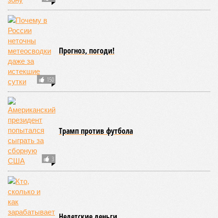
НАТО
Военно-политический блок, объединяющий большую
часть стран Европы, Канаду и США. Блок
декларирует сдерживание любой формы агрессии
против любого государства, входящего в альянс.
ПОСЛЕДНИЕ НОВОСТИ
10:23
Закрытие Ормузского пролива перекроило карту
мирового нефтяного рынка
10:21
Принца Эндрю ждут королевские похороны
10:12
США разрешили Турции передать Украине ракеты
ATACMS и кассетные боеприпасы
10:11
В Японии впервые за последние годы открыто
назвали США причастными к ядерным
бомбардировкам
10:08
Спецслужбы продолжают использовать номерные
радиостанции для передачи шифровок агентам
ЕЩЕ НОВОСТИ
НОВОСТИ ПАРТНЕРОВ