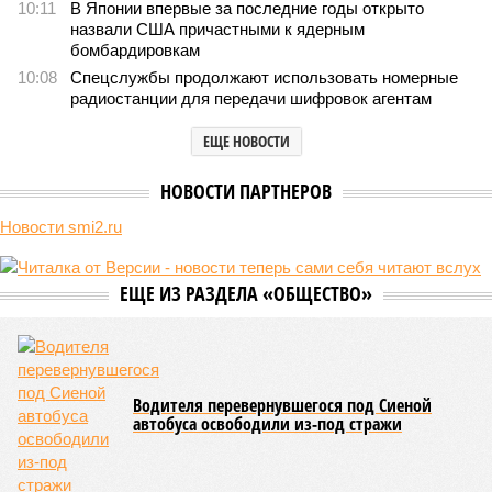
складывающейся ситуации, кажется, больше вопросов не к
Еревану, а к гендиректору монополии Олегу Белозёрову.
По мнению
Пашиняна
, он не высказал ничего из ряда вон
выходящего. Дескать, Ереван считает транспортную сеть
своей собственностью и теперь намерен просить за аренду
«железки» означенную сумму. При этом, как отмечают
эксперты, армянская сторона, выставляя этот счёт, не
раскрыла методику его калькуляции, то есть, получается,
взяла цифры с потолка. Отдельно стоит отметить, что
заключённый в 2008 году между Арменией и ОАО «РЖД»
концессионный договор, согласно которому российская
компания получила в управление «железку» республики до
2038-го, вероятно, вовсе не предусматривает такой
постановки вопроса.
Неудивительно, что гендиректор РЖД
Белозёров
,
реагируя на словесные интервенции Пашиняна, выступил
со словно растерянно-обиженным комментарием. И,
кажется, стало только хуже. Как отметил менеджер, ЮКЖД
и РЖД
«последовательно и в полном объёме исполняют
взятые на себя обязательства в рамках концессионного