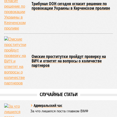
национализировать пути сообщения и, естественно,
ничего РЖД не компенсировать. Модернизация железных
дорог Армении за счёт России в Ереване считается
совершенно естественной»
, – указывает политолог
Андрей Суздальцев.
Вот только почему для менеджмента РЖД столь же
естественным считается вкладываться в закавказскую
«железку» тогда, когда на российских железных дорогах не
только
не решены
нынешние проблемы, но и постоянно
возникают
новые? Даст ли здесь свой комментарий
Белозёров?
Гарник Туманян, политолог
– Вероятно, в случае разрыва концессии Пашинян со
своими европейскими партнёрами могут
инициировать новый проект на территории Армении
подобно трамповскому TRIPP, где будет создана
европейская концессия для управления путями, а
доходы от эксплуатации путей будут делиться плюс-
минус в таком же соотношении, как с американцами