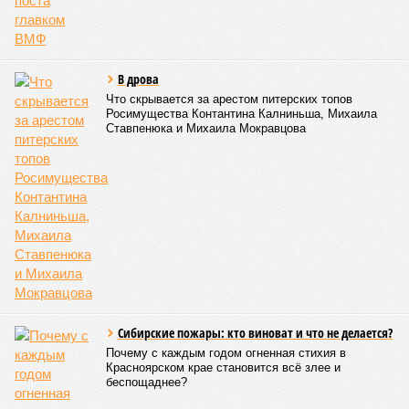
(74% – Вашингтону, 26% – Еревану).
Мирослава Регинская, публицист
– Довольно вероятным представляется вариант
развития событий, при котором после ухода РЖД
железные дороги Армении быстро обретут другого
спонсора. Вряд ли Пашинян стал бы провоцировать
РЖД совсем без гарантий. В сущности, это очередной
и привычный уже «слив» России бывшими союзниками.
Потерянные нами сателлиты ищут и обретают
новых хозяев, и никакая благодарность или даже
подаренная от щедрот Российского государства
значительная выгода их в этом не могут остановить.
Юрий Баранчик, политолог
– Понятно, почему Пашинян хочет отжать актив
РЖД – в отместку за закрытие российских рынков. Ну
и вообще, чтобы ничего российского в стране не
осталось. Вместе с тем, если маленький Пашинян
отожмёт актив большой РЖД в маленькой Армении,