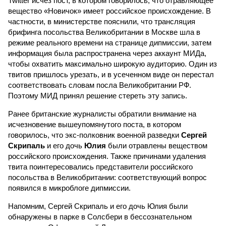
Twitter исчез пост, в котором говорилось, что отравляющее
вещество «Новичок» имеет российское происхождение. В
частности, в министерстве пояснили, что трансляция
брифинга посольства Великобритании в Москве шла в
режиме реального времени на странице дипмиссии, затем
информация была распространена через аккаунт МИДа,
чтобы охватить максимально широкую аудиторию. Один из
твитов пришлось урезать, и в усеченном виде он перестал
соответствовать словам посла Великобритании РФ.
Поэтому МИД принял решение стереть эту запись.
Ранее британские журналисты обратили внимание на
исчезновение вышеупомянутого поста, в котором
говорилось, что экс-полковник военной разведки
Сергей
Скрипаль
и его дочь
Юлия
были отравлены веществом
российского происхождения. Также причинами удаления
твита поинтересовались представители российского
посольства в Великобритании: соответствующий вопрос
появился в микроблоге дипмиссии.
Напомним, Сергей Скрипаль и его дочь Юлия были
обнаружены в парке в Солсбери в бессознательном