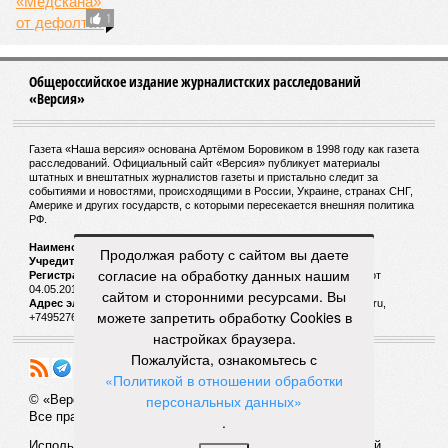
1
Общероссийское издание журналистских расследований
«Версия»
Газета «Наша версия» основана Артёмом Боровиком в 1998 году как газета
расследований. Официальный сайт «Версия» публикует материалы
штатных и внештатных журналистов газеты и пристально следит за
событиями и новостями, происходящими в России, Украине, странах СНГ,
Америке и других государств, с которыми пересекается внешняя политика
РФ.
Наименование:
Cетевое издание «Версия»
Продолжая работу с сайтом вы даете
Учредитель:
ООО «Версия»,
Главный редактор:
Горевой Р. Г.
согласие на обработку данных нашим
Регистрационный номер Роскомнадзора:
ЭЛ № ФС 77 - 72681 от
04.05.2018 г.
сайтом и сторонними ресурсами. Вы
Адрес электронной почты и телефон редакции:
versia@versia.ru,
можете запретить обработку Cookies в
+74952760348
настройках браузера.
Пожалуйста, ознакомьтесь с
«Политикой в отношении обработки
персональных данных»
© «Версия»
18+
Все права защищены
.
Использование материалов «Версии» без индексируемой