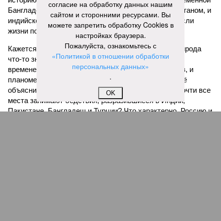
согласие на обработку данных нашим
ещё столько же погибли в результате спровоцированной
сайтом и сторонними ресурсами. Вы
катастрофой пандемии.
можете запретить обработку Cookies в
настройках браузера.
Третье место по кровожадности в рейтинге стихийных
Пожалуйста, ознакомьтесь с
бедствий занимает смертоносный циклон Бхола 1970 года,
«Политикой в отношении обработки
ставший самым мощным среди себе подобных за всю
персональных данных»
историю наблюдений. Он поразил территории современной
.
Бангладеш, тогда называвшейся Восточным Пакистаном, и
индийского штата Западная Бенгалия. Шторма унесли
OK
жизни полумиллиона человек.
Кажется, стремящаяся сохранить свою чистоту природа
что-то знала о том, какие именно страны станут со
временем самыми «грязными» в плане производств, и
планомерно подтачивала их демографию. А как ещё
объяснить то, что в топ-10 природных катастроф почти все
места занимают бедствия, разразившиеся в Индии,
Пакистане, Бангладеш и Турции? Что характерно, Россию и
Европу подобные катастрофы никогда не затрагивали,
здесь беды были другими, включая массовый голод и
масштабные эпидемии вроде бубонной чумы (200 млн
погибших) или «испанки» (по разным оценкам, от 17,4 до