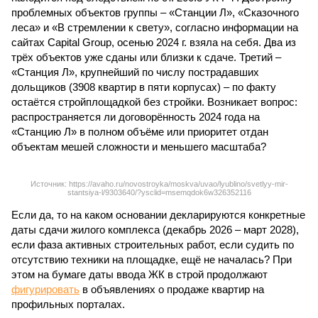
проблемных объектов группы – «Станции Л», «Сказочного
леса» и «В стремлении к свету», согласно информации на
сайтах Capital Group, осенью 2024 г. взяла на себя. Два из
трёх объектов уже сданы или близки к сдаче. Третий –
«Станция Л», крупнейший по числу пострадавших
дольщиков (3908 квартир в пяти корпусах) – по факту
остаётся стройплощадкой без стройки. Возникает вопрос:
распространяется ли договорённость 2024 года на
«Станцию Л» в полном объёме или приоритет отдан
объектам мешей сложности и меньшего масштаба?
Источник: https://avaho.ru/novostroyka/moskva/uvao/lyublino/svetlyy-mir-
stantsiya-l/9303640/?ysclid=msemqdok6w326352116
Если да, то на каком основании декларируются конкретные
даты сдачи жилого комплекса (декабрь 2026 – март 2028),
если фаза активных строительных работ, если судить по
отсутствию техники на площадке, ещё не началась? При
этом на бумаге даты ввода ЖК в строй продолжают
фигурировать
в объявлениях о продаже квартир на
профильных порталах.