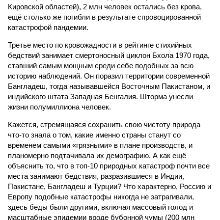
Кировской областей), 2 млн человек остались без крова,
ещё столько же погибли в результате спровоцированной
катастрофой пандемии.
Третье место по кровожадности в рейтинге стихийных
бедствий занимает смертоносный циклон Бхола 1970 года,
ставший самым мощным среди себе подобных за всю
историю наблюдений. Он поразил территории современной
Бангладеш, тогда называвшейся Восточным Пакистаном, и
индийского штата Западная Бенгалия. Шторма унесли
жизни полумиллиона человек.
Кажется, стремящаяся сохранить свою чистоту природа
что-то знала о том, какие именно страны станут со
временем самыми «грязными» в плане производств, и
планомерно подтачивала их демографию. А как ещё
объяснить то, что в топ-10 природных катастроф почти все
места занимают бедствия, разразившиеся в Индии,
Пакистане, Бангладеш и Турции? Что характерно, Россию и
Европу подобные катастрофы никогда не затрагивали,
здесь беды были другими, включая массовый голод и
масштабные эпидемии вроде бубонной чумы (200 млн