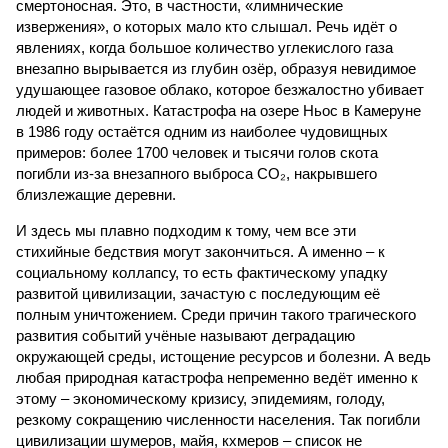
смертоносная. Это, в частности, «лимнические
извержения», о которых мало кто слышал. Речь идёт о
явлениях, когда большое количество углекислого газа
внезапно вырывается из глубин озёр, образуя невидимое
удушающее газовое облако, которое безжалостно убивает
людей и животных. Катастрофа на озере Ньос в Камеруне
в 1986 году остаётся одним из наиболее чудовищных
примеров: более 1700 человек и тысячи голов скота
погибли из-за внезапного выброса CO₂, накрывшего
близлежащие деревни.
И здесь мы плавно подходим к тому, чем все эти
стихийные бедствия могут закончиться. А именно – к
социальному коллапсу, то есть фактическому упадку
развитой цивилизации, зачастую с последующим её
полным уничтожением. Среди причин такого трагического
развития событий учёные называют деградацию
окружающей среды, истощение ресурсов и болезни. А ведь
любая природная катастрофа непременно ведёт именно к
этому – экономическому кризису, эпидемиям, голоду,
резкому сокращению численности населения. Так погибли
цивилизации шумеров, майя, кхмеров – список не