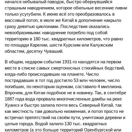
начался небывалый паводок, быстро обернувшийся
страшным наводнением, которое обильные весенние ливни
только усугубили. К июню всё это преобразовалось в
массовый потоп, в июле же Китай в дополнение накрыло
сразу девятью циклонами. Последствия оказались
невообразимыми: наводнение погребло под собой
территорию в 180 тыс. квадратных километров, что равно
по площади Карелии, шести Курским или Калужским
областям, десятку Чуваший.
В общем, недаром события 1931-го находятся на первом
месте в списке самых смертоносных стихийных бедствий,
когда-либо происходивших на планете. Число
пострадавших в тот год достигло 53 млн человек, число
погибших, по некоторым оценкам, составило 4 миллиона.
Впрочем, для Китая подобное не в новинку. Так, в сентябре
1887 года вода прорвала многочисленные дамбы на реке
Хуанхэ и быстро залила почти весь Северный Китай, так
как местность там довольно низменная, и потоп просто не
встречал препятствий на своём пути, уничтожая деревни и
целые города. Водой залило 130 тыс. квадратных
километров (а это больше территорий Оренбургской или