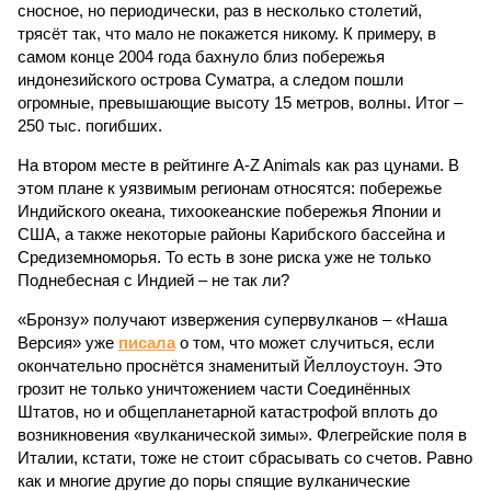
сносное, но периодически, раз в несколько столетий,
трясёт так, что мало не покажется никому. К примеру, в
самом конце 2004 года бахнуло близ побережья
индонезийского острова Суматра, а следом пошли
огромные, превышающие высоту 15 метров, волны. Итог –
250 тыс. погибших.
На втором месте в рейтинге A-Z Animals как раз цунами. В
этом плане к уязвимым регионам относятся: побережье
Индийского океана, тихо­океанские побережья Японии и
США, а также некоторые районы Карибского бассейна и
Средиземноморья. То есть в зоне риска уже не только
Поднебесная с Индией – не так ли?
«Бронзу» получают извержения супервулканов – «Наша
Версия» уже
писала
о том, что может случиться, если
окончательно проснётся знаменитый Йеллоустоун. Это
грозит не только уничтожением части Соединённых
Штатов, но и общепланетарной катастрофой вплоть до
возникновения «вулканической зимы». Флегрейские поля в
Италии, кстати, тоже не стоит сбрасывать со счетов. Равно
как и многие другие до поры спящие вулканические