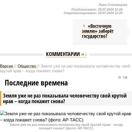
Лана Спесивцева
Опубликовано:
19.07.2024 11:20
Отредактировано:
19.07.2024 11:20
«Восточную
землю» заберёт
государство?
КОММЕНТАРИИ
0
Версия
//
Общество
//
Земля уже не раз показывала человечеству свой
крутой нрав – когда покажет снова?
740
Последние времена
Земля уже не раз показывала человечеству свой крутой
нрав – когда покажет снова?
Земля уже не раз показывала человечеству свой крутой нрав – когда
покажет снова? (фото: АР-ТАСС)