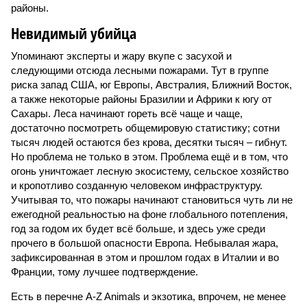
районы.
Невидимый убийца
Упоминают эксперты и жару вкупе с засухой и
следующими отсюда лесными пожарами. Тут в группе
риска запад США, юг Европы, Австралия, Ближний Восток,
а также некоторые районы Бразилии и Африки к югу от
Сахары. Леса начинают гореть всё чаще и чаще,
достаточно посмотреть общемировую статистику; сотни
тысяч людей остаются без крова, десятки тысяч – гибнут.
Но проблема не только в этом. Проблема ещё и в том, что
огонь уничтожает лесную экосистему, сельское хозяйство
и кропотливо созданную человеком инфраструктуру.
Учитывая то, что пожары начинают становиться чуть ли не
ежегодной реальностью на фоне глобального потепления,
год за годом их будет всё больше, и здесь уже среди
прочего в большой опасности Европа. Небывалая жара,
зафиксированная в этом и прошлом годах в Италии и во
Франции, тому лучшее подтверждение.
Есть в перечне A-Z Animals и экзотика, впрочем, не менее