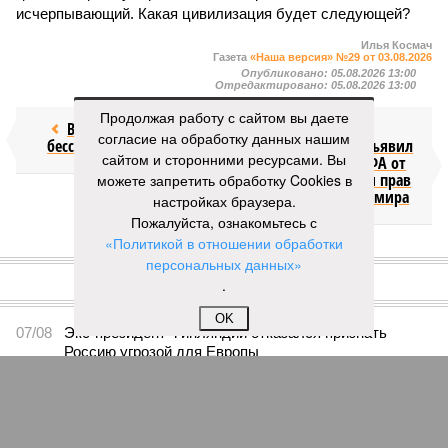
исчерпывающий. Какая цивилизация будет следующей?
Илья Космач
Газета
«Наша версия» №29 от 03.08.2026
Опубликовано:
05.08.2026 13:00
Отредактировано:
05.08.2026 13:00
Продолжая работу с сайтом вы даете
Возраст
Инфантино
согласие на обработку данных нашим
бессмертия
отступил и объявил
сайтом и сторонними ресурсами. Вы
об отказе ФИФА от
продажи доли прав
можете запретить обработку Cookies в
на чемпионат мира
настройках браузера.
Пожалуйста, ознакомьтесь с
«Политикой в отношении обработки
КОММЕНТАРИИ
1
персональных данных»
.
ПОСЛЕДНИЕ НОВОСТИ
OK
07/08
Экс-президент Финляндии отказался признать
Россию угрозой для Европы
07/08
В Сербии испугались визита Зеленского в Белград и
назвали его «местью Евросоюза»
07/08
Дональд Трамп намерен реализовать проект
строительства бального зала в Белом доме