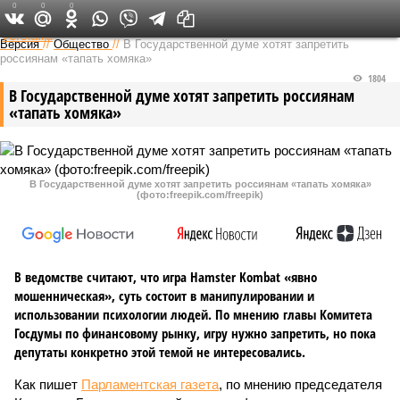
0
0
0
Федеральный выпуск
Версия
//
Общество
//
В Государственной думе хотят запретить
россиянам «тапать хомяка»
1804
В Государственной думе хотят запретить россиянам
«тапать хомяка»
В Государственной думе хотят запретить россиянам «тапать хомяка»
(фото:freepik.com/freepik)
В ведомстве считают, что игра Hamster Kombat «явно
мошенническая», суть состоит в манипулировании и
использовании психологии людей. По мнению главы Комитета
Госдумы по финансовому рынку, игру нужно запретить, но пока
депутаты конкретно этой темой не интересовались.
Как пишет
Парламентская газета
, по мнению председателя