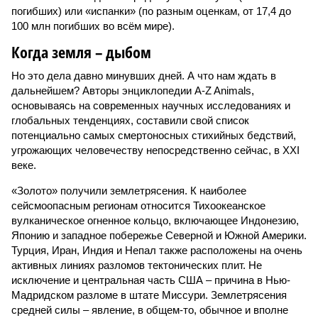
погибших) или «испанки» (по разным оценкам, от 17,4 до
100 млн погибших во всём мире).
Когда земля – дыбом
Но это дела давно минувших дней. А что нам ждать в
дальнейшем? Авторы энциклопедии A-Z Animals,
основываясь на современных научных исследованиях и
глобальных тенденциях, составили свой список
потенциально самых смертоносных стихийных бедствий,
угрожающих человечеству непосредственно сейчас, в XXI
веке.
«Золото» получили землетрясения. К наиболее
сейсмоопасным регионам относится Тихоокеанское
вулканическое огненное кольцо, включающее Индонезию,
Японию и западное побережье Северной и Южной Америки.
Турция, Иран, Индия и Непал также расположены на очень
активных линиях разломов тектонических плит. Не
исключение и центральная часть США – причина в Нью-
Мадридском разломе в штате Миссури. Землетрясения
средней силы – явление, в общем-то, обычное и вполне