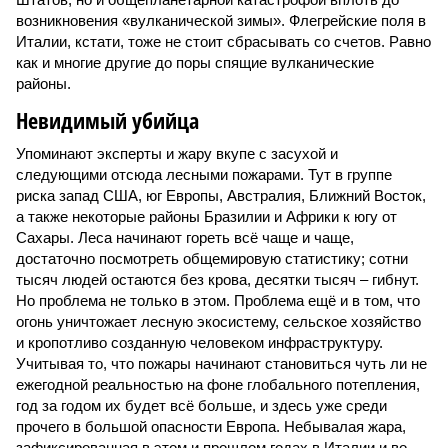
возникновения «вулканической зимы». Флегрейские поля в
Италии, кстати, тоже не стоит сбрасывать со счетов. Равно
как и многие другие до поры спящие вулканические
районы.
Невидимый убийца
Упоминают эксперты и жару вкупе с засухой и
следующими отсюда лесными пожарами. Тут в группе
риска запад США, юг Европы, Австралия, Ближний Восток,
а также некоторые районы Бразилии и Африки к югу от
Сахары. Леса начинают гореть всё чаще и чаще,
достаточно посмотреть общемировую статистику; сотни
тысяч людей остаются без крова, десятки тысяч – гибнут.
Но проблема не только в этом. Проблема ещё и в том, что
огонь уничтожает лесную экосистему, сельское хозяйство
и кропотливо созданную человеком инфраструктуру.
Учитывая то, что пожары начинают становиться чуть ли не
ежегодной реальностью на фоне глобального потепления,
год за годом их будет всё больше, и здесь уже среди
прочего в большой опасности Европа. Небывалая жара,
зафиксированная в этом и прошлом годах в Италии и во