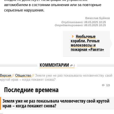
автомобилем в состоянии опьянения или за повторные
серьезные нарушения.
Вячеслав Буйнов
Опубликовано:
08.03.2025 10:25
Отредактировано:
08.03.2025 10:25
Необычные
корабли. Речные
молоковозы и
пожарная «Ракета»
КОММЕНТАРИИ
0
Версия
//
Общество
//
Земля уже не раз показывала человечеству свой
крутой нрав – когда покажет снова?
329
Последние времена
Земля уже не раз показывала человечеству свой крутой
нрав – когда покажет снова?