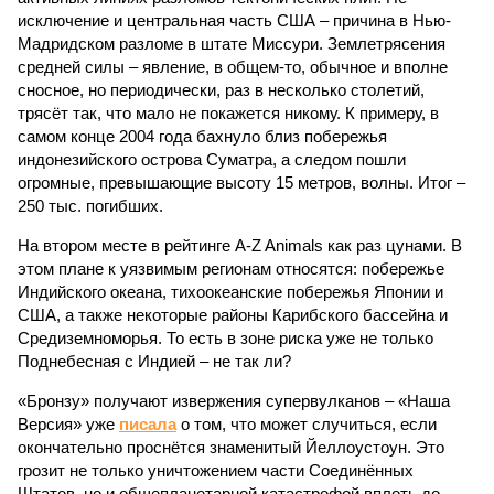
исключение и центральная часть США – причина в Нью-
Мадридском разломе в штате Миссури. Землетрясения
средней силы – явление, в общем-то, обычное и вполне
сносное, но периодически, раз в несколько столетий,
трясёт так, что мало не покажется никому. К примеру, в
самом конце 2004 года бахнуло близ побережья
индонезийского острова Суматра, а следом пошли
огромные, превышающие высоту 15 метров, волны. Итог –
250 тыс. погибших.
На втором месте в рейтинге A-Z Animals как раз цунами. В
этом плане к уязвимым регионам относятся: побережье
Индийского океана, тихо­океанские побережья Японии и
США, а также некоторые районы Карибского бассейна и
Средиземноморья. То есть в зоне риска уже не только
Поднебесная с Индией – не так ли?
«Бронзу» получают извержения супервулканов – «Наша
Версия» уже
писала
о том, что может случиться, если
окончательно проснётся знаменитый Йеллоустоун. Это
грозит не только уничтожением части Соединённых
Штатов, но и общепланетарной катастрофой вплоть до