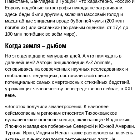
Пакистане, Бангладеш и Турции? Что характерно, Россию и
Европу подобные катастрофы никогда не затрагивали,
здесь беды были другими, включая массовый голод и
масштабные эпидемии вроде бубонной чумы (200 млн
погибших) или «испанки» (по разным оценкам, от 17,4 до
100 млн погибших во всём мире).
Когда земля – дыбом
Но это дела давно минувших дней. А что нам ждать в
дальнейшем? Авторы энциклопедии A-Z Animals,
основываясь на современных научных исследованиях и
глобальных тенденциях, составили свой список
потенциально самых смертоносных стихийных бедствий,
угрожающих человечеству непосредственно сейчас, в XXI
веке.
«Золото» получили землетрясения. К наиболее
сейсмоопасным регионам относится Тихоокеанское
вулканическое огненное кольцо, включающее Индонезию,
Японию и западное побережье Северной и Южной Америки.
Турция, Иран, Индия и Непал также расположены на очень
активных линиях разломов тектонических плит. Не