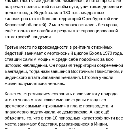
как местность там довольно низменная, и потоп просто не
встречал препятствий на своём пути, уничтожая деревни и
целые города. Водой залило 130 тыс. квадратных
километров (а это больше территорий Оренбургской или
Кировской областей), 2 млн человек остались без крова,
ещё столько же погибли в результате спровоцированной
катастрофой пандемии.
Третье место по кровожадности в рейтинге стихийных
бедствий занимает смертоносный циклон Бхола 1970 года,
ставший самым мощным среди себе подобных за всю
историю наблюдений. Он поразил территории современной
Бангладеш, тогда называвшейся Восточным Пакистаном, и
индийского штата Западная Бенгалия. Шторма унесли
жизни полумиллиона человек.
Кажется, стремящаяся сохранить свою чистоту природа
что-то знала о том, какие именно страны станут со
временем самыми «грязными» в плане производств, и
планомерно подтачивала их демографию. А как ещё
объяснить то, что в топ-10 природных катастроф почти все
места занимают бедствия, разразившиеся в Индии,