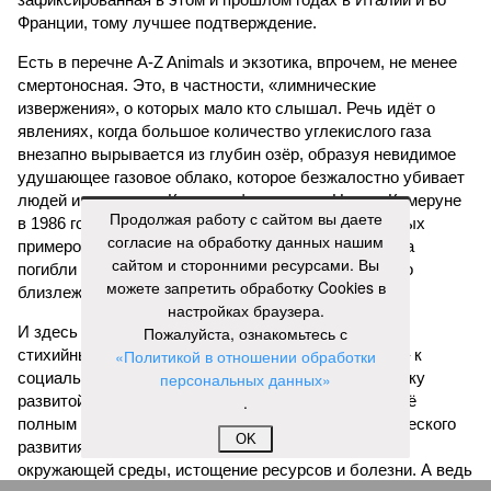
Франции, тому лучшее подтверждение.
Есть в перечне A-Z Animals и экзотика, впрочем, не менее
смертоносная. Это, в частности, «лимнические
извержения», о которых мало кто слышал. Речь идёт о
явлениях, когда большое количество углекислого газа
внезапно вырывается из глубин озёр, образуя невидимое
удушающее газовое облако, которое безжалостно убивает
людей и животных. Катастрофа на озере Ньос в Камеруне
Продолжая работу с сайтом вы даете
в 1986 году остаётся одним из наиболее чудовищных
согласие на обработку данных нашим
примеров: более 1700 человек и тысячи голов скота
сайтом и сторонними ресурсами. Вы
погибли из-за внезапного выброса CO₂, накрывшего
можете запретить обработку Cookies в
близлежащие деревни.
настройках браузера.
И здесь мы плавно подходим к тому, чем все эти
Пожалуйста, ознакомьтесь с
стихийные бедствия могут закончиться. А именно – к
«Политикой в отношении обработки
социальному коллапсу, то есть фактическому упадку
персональных данных»
развитой цивилизации, зачастую с последующим её
.
полным уничтожением. Среди причин такого трагического
OK
развития событий учёные называют деградацию
окружающей среды, истощение ресурсов и болезни. А ведь