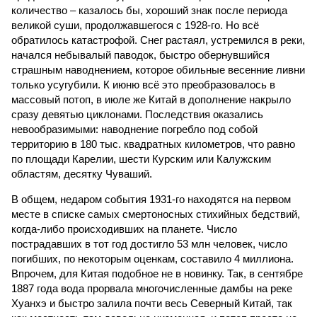
количество – казалось бы, хороший знак после периода
великой суши, продолжавшегося с 1928-го. Но всё
обратилось катастрофой. Снег растаял, устремился в реки,
начался небывалый паводок, быстро обернувшийся
страшным наводнением, которое обильные весенние ливни
только усугубили. К июню всё это преобразовалось в
массовый потоп, в июле же Китай в дополнение накрыло
сразу девятью циклонами. Последствия оказались
невообразимыми: наводнение погребло под собой
территорию в 180 тыс. квадратных километров, что равно
по площади Карелии, шести Курским или Калужским
областям, десятку Чуваший.
В общем, недаром события 1931-го находятся на первом
месте в списке самых смертоносных стихийных бедствий,
когда-либо происходивших на планете. Число
пострадавших в тот год достигло 53 млн человек, число
погибших, по некоторым оценкам, составило 4 миллиона.
Впрочем, для Китая подобное не в новинку. Так, в сентябре
1887 года вода прорвала многочисленные дамбы на реке
Хуанхэ и быстро залила почти весь Северный Китай, так