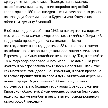
сразу девятью циклонами. Последствия оказались
невообразимыми: наводнение погребло под собой
территорию в 180 тыс. квадратных километров, что равно
по площади Карелии, шести Курским или Калужским
областям, десятку Чуваший.
В общем, недаром события 1931-го находятся на первом
месте в списке самых смертоносных стихийных бедствий,
когда-либо происходивших на планете. Число
пострадавших в тот год достигло 53 млн человек, число
погибших, по некоторым оценкам, составило 4 миллиона.
Впрочем, для Китая подобное не в новинку. Так, в сентябре
1887 года вода прорвала многочисленные дамбы на реке
Хуанхэ и быстро залила почти весь Северный Китай, так
как местность там довольно низменная, и потоп просто не
встречал препятствий на своём пути, уничтожая деревни и
целые города. Водой залило 130 тыс. квадратных
километров (а это больше территорий Оренбургской или
Кировской областей), 2 млн человек остались без крова,
ещё столько же погибли в результате спровоцированной
катастрофой пандемии.