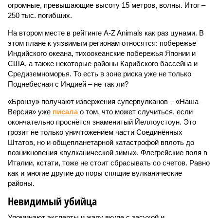
огромные, превышающие высоту 15 метров, волны. Итог –
250 тыс. погибших.
На втором месте в рейтинге A-Z Animals как раз цунами. В
этом плане к уязвимым регионам относятся: побережье
Индийского океана, тихо­океанские побережья Японии и
США, а также некоторые районы Карибского бассейна и
Средиземноморья. То есть в зоне риска уже не только
Поднебесная с Индией – не так ли?
«Бронзу» получают извержения супервулканов – «Наша
Версия» уже
писала
о том, что может случиться, если
окончательно проснётся знаменитый Йеллоустоун. Это
грозит не только уничтожением части Соединённых
Штатов, но и общепланетарной катастрофой вплоть до
возникновения «вулканической зимы». Флегрейские поля в
Италии, кстати, тоже не стоит сбрасывать со счетов. Равно
как и многие другие до поры спящие вулканические
районы.
Невидимый убийца
Упоминают эксперты и жару вкупе с засухой и