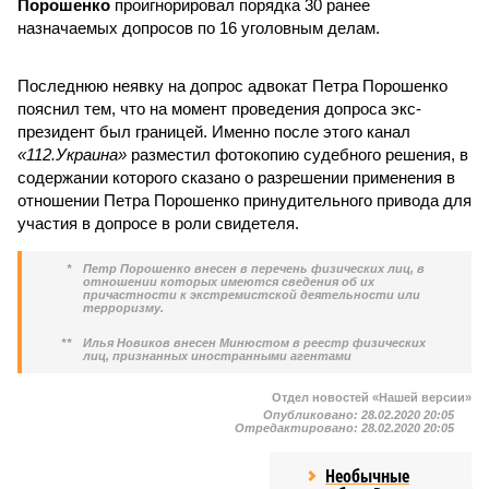
Порошенко
проигнорировал порядка 30 ранее
назначаемых допросов по 16 уголовным делам.
Последнюю неявку на допрос адвокат Петра Порошенко
пояснил тем, что на момент проведения допроса экс-
президент был границей. Именно после этого канал
«112.Украина»
разместил фотокопию судебного решения, в
содержании которого сказано о разрешении применения в
отношении Петра Порошенко принудительного привода для
участия в допросе в роли свидетеля.
*
Петр Порошенко внесен в перечень физических лиц, в
отношении которых имеются сведения об их
причастности к экстремистской деятельности или
терроризму.
**
Илья Новиков внесен Минюстом в реестр физических
лиц, признанных иностранными агентами
Отдел новостей «Нашей версии»
Опубликовано:
28.02.2020 20:05
Отредактировано:
28.02.2020 20:05
Необычные