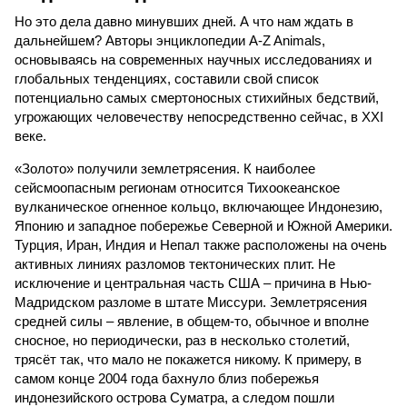
Но это дела давно минувших дней. А что нам ждать в
дальнейшем? Авторы энциклопедии A-Z Animals,
основываясь на современных научных исследованиях и
глобальных тенденциях, составили свой список
потенциально самых смертоносных стихийных бедствий,
угрожающих человечеству непосредственно сейчас, в XXI
веке.
«Золото» получили землетрясения. К наиболее
сейсмоопасным регионам относится Тихоокеанское
вулканическое огненное кольцо, включающее Индонезию,
Японию и западное побережье Северной и Южной Америки.
Турция, Иран, Индия и Непал также расположены на очень
активных линиях разломов тектонических плит. Не
исключение и центральная часть США – причина в Нью-
Мадридском разломе в штате Миссури. Землетрясения
средней силы – явление, в общем-то, обычное и вполне
сносное, но периодически, раз в несколько столетий,
трясёт так, что мало не покажется никому. К примеру, в
самом конце 2004 года бахнуло близ побережья
индонезийского острова Суматра, а следом пошли