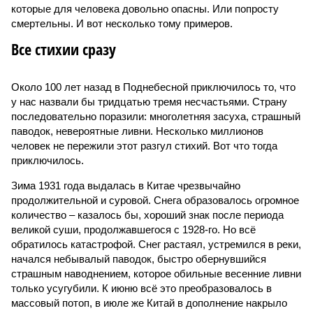
которые для человека довольно опасны. Или попросту
смертельны. И вот несколько тому примеров.
Все стихии сразу
Около 100 лет назад в Поднебесной приключилось то, что
у нас назвали бы тридцатью тремя несчастьями. Страну
последовательно поразили: многолетняя засуха, страшный
паводок, невероятные ливни. Несколько миллионов
человек не пережили этот разгул стихий. Вот что тогда
приключилось.
Зима 1931 года выдалась в Китае чрезвычайно
продолжительной и суровой. Снега образовалось огромное
количество – казалось бы, хороший знак после периода
великой суши, продолжавшегося с 1928-го. Но всё
обратилось катастрофой. Снег растаял, устремился в реки,
начался небывалый паводок, быстро обернувшийся
страшным наводнением, которое обильные весенние ливни
только усугубили. К июню всё это преобразовалось в
массовый потоп, в июле же Китай в дополнение накрыло