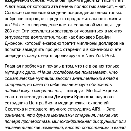
ежедневной основе, могла бы прожить десятки тысяч лет!
А вот мозг, от которого эта печень полностью зависит, – нет.
Согласно сколковской модели повреждение одних только
нейронов сокращает среднюю продолжительность жизни
до 194 лет, а повреждение клеток сердечной мышцы – до
208 лет. Эти результаты заставляют усомниться в мечтах
энтузиастов долголетия, таких как биохакер Брайан
Джонсон, который ежегодно тратит миллионы долларов на
попытки замедлить процесс старения и в конечном счёте
опередить саму смерть, иронизируют в New York Post.
Главная проблема и печаль в том, что не в одних только
мутациях дело.
«Наше исследование показывает, что
соматические мутации вносят значительный вклад в
старение, но сами по себе они не могут объяснить
наблюдаемую смертность, –
цитирует Medical Express
соавтора исследования
Дмитрия Крюкова
, научного
сотрудника Центра био- и медицинских технологий
Сколтеха и старшего научного сотрудника AIRI. –
Это
означает, что другие механизмы старения, такие как
потеря протеостаза, митохондриальная дисфункция или
эпигенетические изменения, вносят сопоставимый вклад