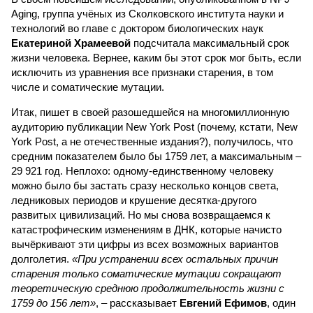
Aging, группа учёных из Сколковского института науки и
технологий во главе с доктором биологических наук
Екатериной Храмеевой
подсчитала максимальный срок
жизни человека. Вернее, каким бы этот срок мог быть, если
исключить из уравнения все признаки старения, в том
числе и соматические мутации.
Итак, пишет в своей разошедшейся на многомиллионную
аудиторию публикации New York Post (почему, кстати, New
York Post, а не отечественные издания?), получилось, что
средним показателем было бы 1759 лет, а максимальным –
29 921 год. Неплохо: одному-единственному человеку
можно было бы застать сразу несколько концов света,
ледниковых периодов и крушение десятка-другого
развитых цивилизаций. Но мы снова возвращаемся к
катастрофическим изменениям в ДНК, которые начисто
вычёркивают эти цифры из всех возможных вариантов
долголетия.
«При устранении всех остальных причин
старения только соматические мутации сокращают
теоретическую среднюю продолжительность жизни с
1759 до 156 лет»
, – рассказывает
Евгений Ефимов
, один