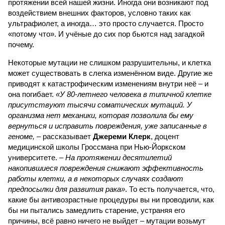
протяжении всей нашей жизни. Иногда они возникают под
воздействием внешних факторов, условно таких как
ультрафиолет, а иногда… это просто случается. Просто
«потому что». И учёные до сих пор бьются над загадкой
почему.
Некоторые мутации не слишком разрушительны, и клетка
может существовать в слегка изменённом виде. Другие же
приводят к катастрофическим изменениям внутри неё – и
она погибает.
«У 80-летнего человека в типичной клетке
присутствуют тысячи соматических мутаций. У
организма нет механики, которая позволила бы ему
вернуться и исправить повреждения, уже записанные в
геноме,
– рассказывает
Джереми Клерк
, доцент
медицинской школы Гроссмана при Нью-Йоркском
университете.
– На протяжении десятилетий
накопившиеся повреждения снижают эффективность
работы клетки, а в некоторых случаях создают
предпосылки для развития рака»
. То есть получается, что,
какие бы антивозрастные процедуры вы ни проводили, как
бы ни пытались замедлить старение, устраняя его
причины, всё равно ничего не выйдет – мутации возьмут