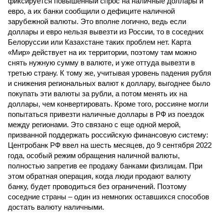
фиксируется повышенный спрос на наличные доллары и
евро, а их банки сообщили о дефиците наличной
зарубежной валюты. Это вполне логично, ведь если
доллары и евро нельзя вывезти из России, то в соседних
Белоруссии или Казахстане таких проблем нет. Карта
«Мир» действует на их территории, поэтому там можно
снять нужную сумму в валюте, и уже оттуда вывезти в
третью страну. К тому же, учитывая уровень падения рубля
и снижения региональных валют к доллару, выгоднее было
покупать эти валюты за рубли, а потом менять их на
доллары, чем конвертировать. Кроме того, россияне могли
попытаться привезти наличные доллары в РФ из поездок
между регионами. Это связано с еще одной мерой,
призванной поддержать российскую финансовую систему:
Центробанк РФ ввел на шесть месяцев, до 9 сентября 2022
года, особый режим обращения наличной валюты,
полностью запретив ее продажу банками физлицам. При
этом обратная операция, когда люди продают валюту
банку, будет проводиться без ограничений. Поэтому
соседние страны – один из немногих оставшихся способов
достать валюту наличными.