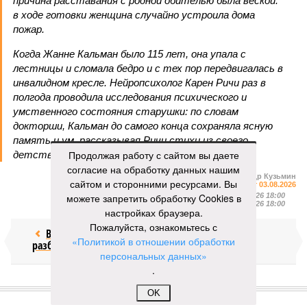
причина расставания с родной обителью была веской:
в ходе готовки женщина случайно устроила дома
пожар.
Когда Жанне Кальман было 115 лет, она упала с
лестницы и сломала бедро и с тех пор передвигалась в
инвалидном кресле. Нейропсихолог Карен Ричи раз в
полгода проводила исследования психического и
умственного состояния старушки: по словам
докторши, Кальман до самого конца сохраняла ясную
память и ум, рассказывая Ричи стихи из своего
Продолжая работу с сайтом вы даете
детства и решая арифметические задачки.
согласие на обработку данных нашим
Александр Кузьмин
сайтом и сторонними ресурсами. Вы
Газета
«Наша версия» №29 от 03.08.2026
можете запретить обработку Cookies в
Опубликовано:
04.08.2026 18:00
Отредактировано:
04.08.2026 18:00
настройках браузера.
Пожалуйста, ознакомьтесь с
Воры без
Последние
«Политикой в отношении обработки
разбора
времена
персональных данных»
.
КОММЕНТАРИИ
0
OK