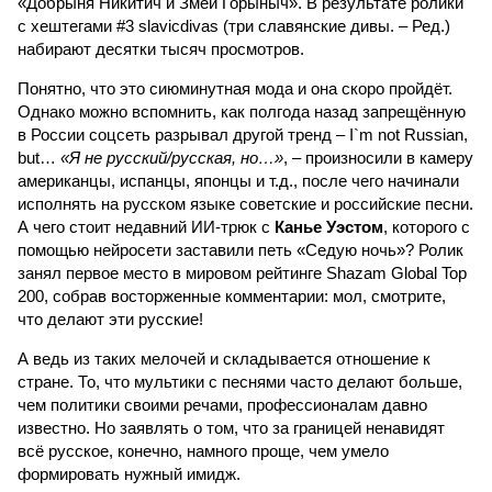
«Добрыня Никитич и Змей Горыныч». В результате ролики
с хештегами #3 slavicdivas (три славянские дивы. – Ред.)
набирают десятки тысяч просмотров.
Понятно, что это сиюминутная мода и она скоро пройдёт.
Однако можно вспомнить, как полгода назад запрещённую
в России соцсеть разрывал другой тренд – I`m not Russian,
but…
«Я не русский/русская, но…»
, – произносили в камеру
американцы, испанцы, японцы и т.д., после чего начинали
исполнять на русском языке советские и российские песни.
А чего стоит недавний ИИ-трюк с
Канье Уэстом
, которого с
помощью нейросети заставили петь «Седую ночь»? Ролик
занял первое место в мировом рейтинге Shazam Global Top
200, собрав восторженные комментарии: мол, смотрите,
что делают эти русские!
А ведь из таких мелочей и складывается отношение к
стране. То, что мультики с песнями часто делают больше,
чем политики своими речами, профессионалам давно
известно. Но заявлять о том, что за границей ненавидят
всё русское, конечно, намного проще, чем умело
формировать нужный имидж.