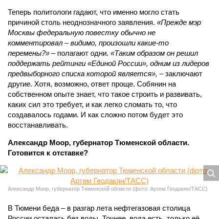
Теперь политологи гадают, что именно могло стать
причиной столь неоднозначного заявления.
«Прежде мэр
Москвы федеральную повестку обычно не
комментировал – видимо, произошли какие-то
перемены?»
– полагают одни.
«Таким образом он решил
поддержать рейтинги «Единой России», одним из лидеров
предвыборного списка которой является»,
– заключают
другие. Хотя, возможно, ответ проще. Собянин на
собственном опыте знает, что такое строить и развивать,
каких сил это требует, и как легко сломать то, что
создавалось годами. И как сложно потом будет это
восстанавливать.
Александр Моор, губернатор Тюменской области.
Готовится к отставке?
Александр Моор, губернатор Тюменской области (фото: Артем Геодакян/ТАСС)
В Тюмени беда – в разгар лета нефтегазовая столица
России осталась без воды. Точнее, вода есть, только её