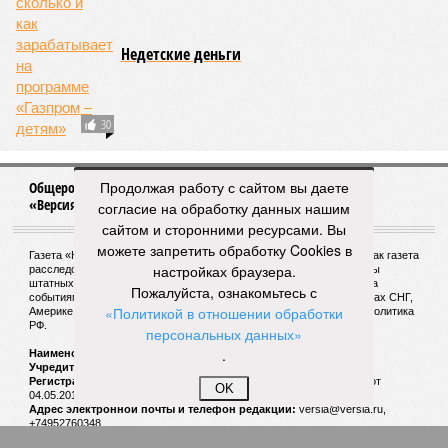
Недетские деньги
30
Продолжая работу с сайтом вы даете
Общероссийское издание журналистских расследований
«Версия»
согласие на обработку данных нашим
сайтом и сторонними ресурсами. Вы
можете запретить обработку Cookies в
Газета «Наша версия» основана Артёмом Боровиком в 1998 году как газета
настройках браузера.
расследований. Официальный сайт «Версия» публикует материалы
штатных и внештатных журналистов газеты и пристально следит за
Пожалуйста, ознакомьтесь с
событиями и новостями, происходящими в России, Украине, странах СНГ,
«Политикой в отношении обработки
Америке и других государств, с которыми пересекается внешняя политика
РФ.
персональных данных»
.
Наименование:
Cетевое издание «Версия»
Учредитель:
ООО «Версия»,
Главный редактор:
Горевой Р. Г.
Регистрационный номер Роскомнадзора:
ЭЛ № ФС 77 - 72681 от
OK
04.05.2018 г.
Адрес электронной почты и телефон редакции:
versia@versia.ru,
+74952760348