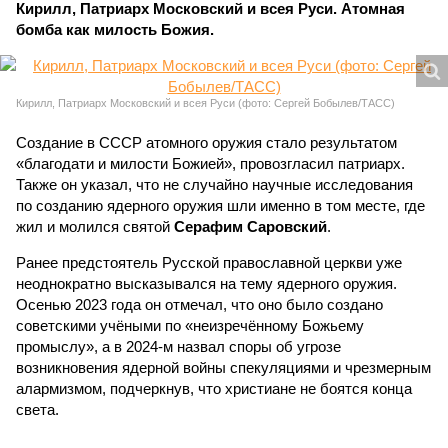
Кирилл, Патриарх Московский и всея Руси. Атомная
бомба как милость Божия.
Кирилл, Патриарх Московский и всея Руси (фото: Сергей Бобылев/ТАСС)
Создание в СССР атомного оружия стало результатом
«благодати и милости Божией», провозгласил патриарх.
Также он указал, что не случайно научные исследования
по созданию ядерного оружия шли именно в том месте, где
жил и молился святой
Серафим Саровский
.
Ранее предстоятель Русской православной церкви уже
неоднократно высказывался на тему ядерного оружия.
Осенью 2023 года он отмечал, что оно было создано
советскими учёными по «неизречённому Божьему
промыслу», а в 2024-м назвал споры об угрозе
возникновения ядерной войны спекуляциями и чрезмерным
алармизмом, подчеркнув, что христиане не боятся конца
света.