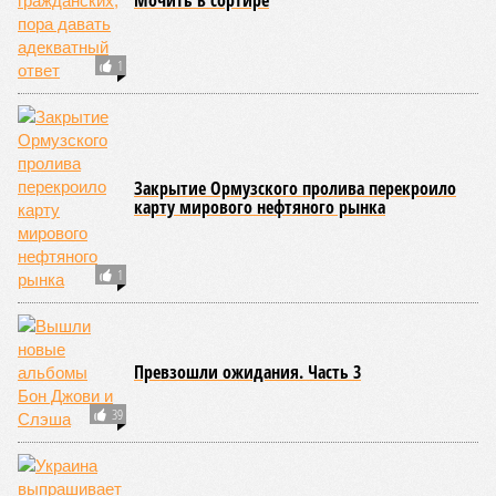
Мочить в сортире
1
Закрытие Ормузского пролива перекроило
карту мирового нефтяного рынка
1
Превзошли ожидания. Часть 3
39