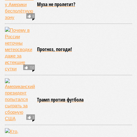
Муха не пролетит?
8
Прогноз, погоди!
150
Трамп против футбола
3