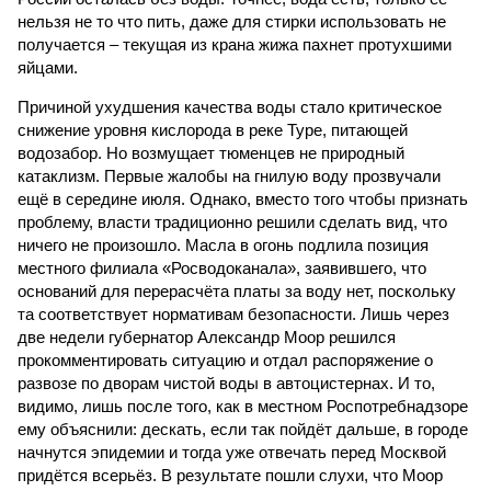
нельзя не то что пить, даже для стирки использовать не
получается – текущая из крана жижа пахнет протухшими
яйцами.
Причиной ухудшения качества воды стало критическое
снижение уровня кислорода в реке Туре, питающей
водозабор. Но возмущает тюменцев не природный
катаклизм. Первые жалобы на гнилую воду прозвучали
ещё в середине июля. Однако, вместо того чтобы признать
проблему, власти традиционно решили сделать вид, что
ничего не произошло. Масла в огонь подлила позиция
местного филиала «Росводоканала», заявившего, что
оснований для перерасчёта платы за воду нет, поскольку
та соответствует нормативам безопасности. Лишь через
две недели губернатор Александр Моор решился
прокомментировать ситуацию и отдал распоряжение о
развозе по дворам чистой воды в автоцистернах. И то,
видимо, лишь после того, как в местном Роспотребнадзоре
ему объяснили: дескать, если так пойдёт дальше, в городе
начнутся эпидемии и тогда уже отвечать перед Москвой
придётся всерьёз. В результате пошли слухи, что Моор