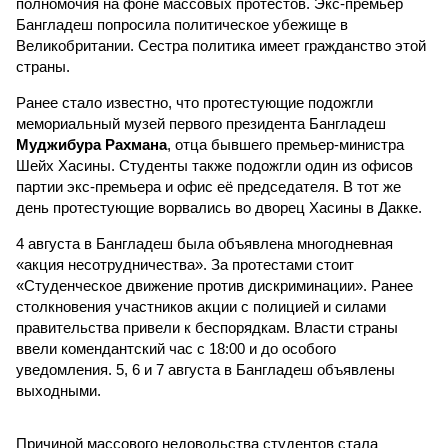
полномочия на фоне массовых протестов. Экс-премьер
Бангладеш попросила политическое убежище в
Великобритании. Сестра политика имеет гражданство этой
страны.
Ранее стало известно, что протестующие подожгли
мемориальный музей первого президента Бангладеш
Муджибура Рахмана
, отца бывшего премьер-министра
Шейх Хасины. Студенты также подожгли один из офисов
партии экс-премьера и офис её председателя. В тот же
день протестующие ворвались во дворец Хасины в Дакке.
4 августа в Бангладеш была объявлена многодневная
«акция несотрудничества». За протестами стоит
«Студенческое движение против дискриминации». Ранее
столкновения участников акции с полицией и силами
правительства привели к беспорядкам. Власти страны
ввели комендантский час с 18:00 и до особого
уведомления. 5, 6 и 7 августа в Бангладеш объявлены
выходными.
Причиной массового недовольства студентов стала