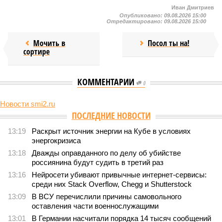
Иван Дмитриев
Опубликовано:
09.08.2026 15:00
Отредактировано:
09.08.2026 15:00
Мочить в
Посол ты на!
сортире
КОММЕНТАРИИ
0
Новости smi2.ru
ПОСЛЕДНИЕ НОВОСТИ
13:19
Раскрыт источник энергии на Кубе в условиях
энергокризиса
13:18
Дважды оправданного по делу об убийстве
россиянина будут судить в третий раз
13:16
Нейросети убивают привычные интернет-сервисы:
среди них Stack Overflow, Chegg и Shutterstock
13:09
В ВСУ перечислили причины самовольного
оставления части военнослужащими
13:01
В Германии насчитали порядка 14 тысяч сообщений