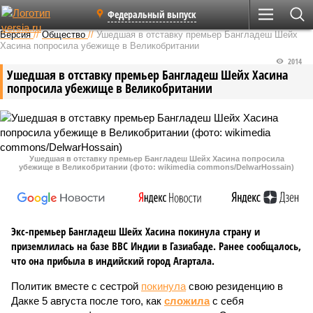
Федеральный выпуск
Версия
//
Общество
//
Ушедшая в отставку премьер Бангладеш Шейх
Хасина попросила убежище в Великобритании
2014
Ушедшая в отставку премьер Бангладеш Шейх Хасина
попросила убежище в Великобритании
Ушедшая в отставку премьер Бангладеш Шейх Хасина попросила
убежище в Великобритании (фото: wikimedia commons/DelwarHossain)
Экс-премьер Бангладеш Шейх Хасина покинула страну и
приземлилась на базе ВВС Индии в Газиабаде. Ранее сообщалось,
что она прибыла в индийский город Агартала.
Политик вместе с сестрой
покинула
свою резиденцию в
Дакке 5 августа после того, как
сложила
с себя